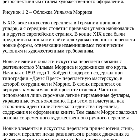
ретроспективным стилем художественного оформления.
Рисунок 1.2 – Обложка Уильяма Морриса
В XIX веке искусство переплета в Германии пришло в
упадок, а с середины столетия признаки упадка наблюдались
и в других европейских странах. В конце XIX века были
предприняты попытки найти для художественного переплета
новые формы, отвечающие изменившимся техническим
условиям и художественным требованиям.
Новые веяния в области искусства переплета связаны с
деятельностью Уильяма Морриса и художников его круга.
Начиная с 1893 года Т. Кобден Сэндерсон содержал при
типографии «Доуэс Пресс» переплетную мастерскую, в
которой сотрудничал и Моррис. В своих переплетах он
вернулся к максимальной простоте отделки. Часто он
использовал лишь скромные легкие пергаменные футляры,
украшенные очень экономно. При этом он выступал как
сторонник идеи стилистического единства переплета,
содержания и оформления книги. Тем самым Моррис заложил
основы современного художественного ручного переплета.
Новые элементы в искусство переплета принес югенд стиль,
но затем переплет начал развиваться в рамках движения за
обновление книжного искусства. Если переплетчики