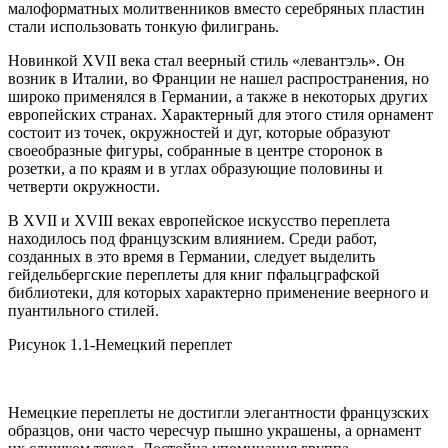
малоформатных молитвенников вместо серебряных пластин
стали использовать тонкую филигрань.
Новинкой XVII века стал веерный стиль «левантэль». Он
возник в Италии, во Франции не нашел распространения, но
широко применялся в Германии, а также в некоторых других
европейских странах. Характерный для этого стиля орнамент
состоит из точек, окружностей и дуг, которые образуют
своеобразные фигуры, собранные в центре сторонок в
розетки, а по краям и в углах образующие половины и
четверти окружности.
В XVII и XVIII веках европейское искусство переплета
находилось под французским влиянием. Среди работ,
созданных в это время в Германии, следует выделить
гейдельбергские переплеты для книг пфальцграфской
библиотеки, для которых характерно применение веерного и
пуантильного стилей.
Рисунок 1.1-Немецкий переплет
Немецкие переплеты не достигли элегантности французских
образцов, они часто чересчур пышно украшены, а орнамент