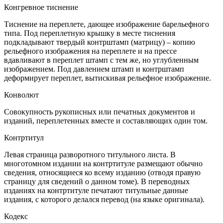
Конгревное тиснение
Тиснение на переплете, дающее изображение барельефного
типа. Под переплетную крышку в месте тиснения
подкладывают твердый контрштамп (матрицу) – копию
рельефного изображения на переплете и на прессе
вдавливают в переплет штамп с тем же, но углубленным
изображением. Под давлением штамп и контрштамп
деформирует переплет, вытискивая рельефное изображение.
Конволют
Совокупность рукописных или печатных документов и
изданий, переплетенных вместе и составляющих один том.
Контртитул
Левая страница разворотного титульного листа. В
многотомном издании на контртитуле размещают обычно
сведения, относящиеся ко всему изданию (отводя правую
страницу для сведений о данном томе). В переводных
изданиях на контртитуле печатают титульные данные
издания, с которого делался перевод (на языке оригинала).
Кодекс