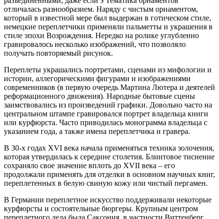
разъединенными, даже если э Тематика орнаментов
отличалась разнообразием. Наряду с чистым орнаментом,
который в известной мере был выдержан в готическом стиле,
немецкие переплетчики применяли пальметты и украшения в
стиле эпохи Возрождения. Нередко на ролике углубленно
гравировалось несколько изображений, что позволяло
получать повторяемый рисунок.
Переплеты украшались портретами, сценами из мифологии и
истории, аллегорическими фигурами и изображениями
современников (в первую очередь Мартина Лютера и деятелей
реформационного движения). Народные бытовые сцены
заимствовались из произведений графики. Довольно часто на
центральном штампе гравировался портрет владельца книги
или курфюрста. Часто приводилась монограмма владельца с
указанием года, а также имена переплетчика и гравера.
В 30-х годах XVI века начала применяться техника золочения,
которая утвердилась к середине столетия. Блинтовое тиснение
сохраняло свое значение вплоть до XVII века – его
продолжали применять для отделки в основном научных книг,
переплетенных в белую свиную кожу или чистый пергамен.
В Германии переплетное искусство поддерживали некоторые
курфюрсты и состоятельные бюргеры. Крупным центром
переплетного дела была Саксония, в частности Виттенберг.