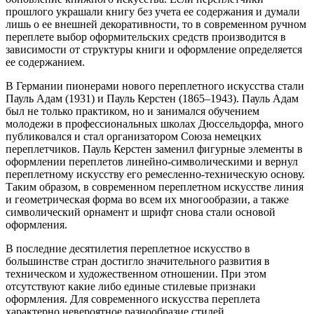
прошлого украшали книгу без учета ее содержания и думали
лишь о ее внешней декоративности, то в современном ручном
переплете выбор оформительских средств производится в
зависимости от структуры книги и оформление определяется
ее содержанием.
В Германии пионерами нового переплетного искусства стали
Пауль Адам (1931) и Пауль Керстен (1865–1943). Пауль Адам
был не только практиком, но и занимался обучением
молодежи в профессиональных школах Дюссельдорфа, много
публиковался и стал организатором Союза немецких
переплетчиков. Пауль Керстен заменил фигурные элементы в
оформлении переплетов линейно-символическими и вернул
переплетному искусству его ремесленно-техническую основу.
Таким образом, в современном переплетном искусстве линия
и геометрическая форма во всем их многообразии, а также
символический орнамент и шрифт снова стали основой
оформления.
В последние десятилетия переплетное искусство в
большинстве стран достигло значительного развития в
техническом и художественном отношении. При этом
отсутствуют какие либо единые стилевые признаки
оформления. Для современного искусства переплета
характерно невероятное разнообразие стилей.