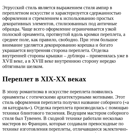
Этрусский стиль является выражением стиля ампир в
переплетном искусстве и характеризуется сдержанностью
оформления и стремлением к использованию простых
декоративных элементов, стилизованных под античные
образцы. Чаще всего оформление ограничивается узкой
полоской орнамента, протянутой вдоль кромки переплета, а
среднее поле, как правило, свободно. При этом большое
внимание уделяется декорированию корешка и богато
украшается внутренняя сторона переплета. Отделка
внутренней стороны крышки – дублюра – применялась уже в
XVII веке, а в XVIII веке внутреннюю сторону нередко
обтягивали шелком.
Переплет в XIX-ХХ веках
В эпоху романтизма в искусстве переплета появились
орнаменты с готическими архитектурными мотивами. Этот
стиль оформления переплета получил название соборного («а
ля катедраль»). Отделка переплета производилась с помощью
техники блинтового тиснения. Ведущим мастером соборного
стиля был Тувенен. В сходной технике работали несколько
мастеров во Франции, которые создавали превосходные по
технике изготовления переплеты, отличавшиеся эклектично-