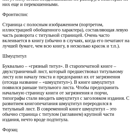
них еще и перекошенными.
Фронтиспис
Страница с полосным изображением (портретом,
иллюстрацией обобщенного характера), составляющая левую
часть разворота с титульной страницей. Очень часто
вклеивается в книгу (обычно в случаях, когда его печатают на
лучшей бумаге, чем всю книгу, в несколько красок и т.п.).
Шмуцтитул
Буквально – «грязный титул». В старопечатной книге –
двухстраничный лист, который предшествовал титульному
листу или началу текста и предохранял их от загрязнения
(отсюда название – «шмуцтитул»). В книге шмуцтитул
появился раньше титульного листа. Чтобы предохранить
начальную страницу книги от загрязнения и порчи,
типографы стали вводить шмуцтитул с заголовком издания. С
развитием книгопечатания шмуцтитул переродился в
титульный лист. В современной книге шмуцтитул – это
обычно страница с титулом (заглавием) крупной части
издания, нечто вроде подтитула.
Форзац