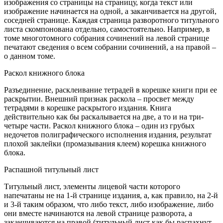
изображения со страницы на страницу, когда текст или
изображение начинается на одной, а заканчивается на другой,
соседней странице. Каждая страница разворотного титульного
листа скомпонована отдельно, самостоятельно. Например, в
томе многотомного собрания сочинений на левой странице
печатают сведения о всем собрании сочинений, а на правой –
о данном томе.
Раскол книжного блока
Разъединение, расклеивание тетрадей в корешке книги при ее
раскрытии. Внешний признак раскола – просвет между
тетрадями в корешке раскрытого издания. Книга
действительно как бы раскалывается на две, а то и на три-
четыре части. Раскол книжного блока – один из грубых
недочетов полиграфического исполнения издания, результат
плохой заклейки (промазывания клеем) корешка книжного
блока.
Распашной титульный лист
Титульный лист, элементы лицевой части которого
напечатаны не на 1-й странице издания, а, как правило, на 2-й
и 3-й таким образом, что либо текст, либо изображение, либо
они вместе начинаются на левой странице разворота, а
заканчиваются на правой (титульный лист как бы распахнут