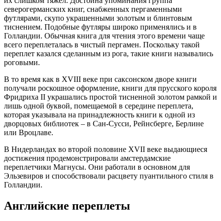
их слишком тяжел. Достойна упоминания группа
северогерманских книг, снабженных пергаменными
футлярами, скупо украшенными золотым и блинтовым
тиснением. Подобные футляры широко применялись и в
Голландии. Обычная книга для чтения этого времени чаще
всего переплеталась в чистый пергамен. Поскольку такой
переплет казался сделанным из рога, такие книги назывались
роговыми.
В то время как в XVIII веке при саксонском дворе книги
получали роскошное оформление, книги для прусского короля
Фридриха II украшались простой тисненной золотом рамкой и
лишь одной буквой, помещаемой в середине переплета,
которая указывала на принадлежность книги к одной из
дворцовых библиотек – в Сан-Сусси, Рейнсберге, Берлине
или Вроцлаве.
В Нидерландах во второй половине XVII веке выдающиеся
достижения продемонстрировали амстердамские
переплетчики Магнусы. Они работали в основном для
Эльзевиров и способствовали расцвету пуантильного стиля в
Голландии.
Английские переплеты