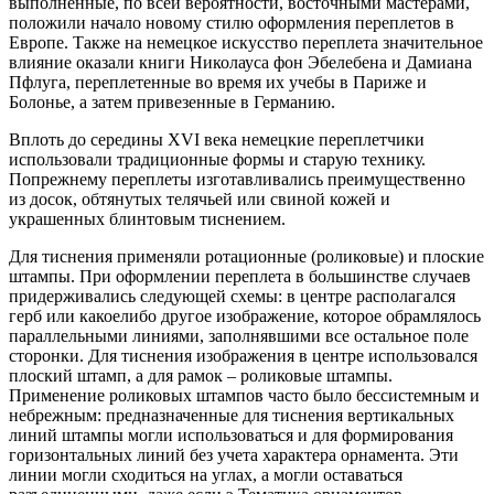
выполненные, по всей вероятности, восточными мастерами,
положили начало новому стилю оформления переплетов в
Европе. Также на немецкое искусство переплета значительное
влияние оказали книги Николауса фон Эбелебена и Дамиана
Пфлуга, переплетенные во время их учебы в Париже и
Болонье, а затем привезенные в Германию.
Вплоть до середины XVI века немецкие переплетчики
использовали традиционные формы и старую технику.
Попрежнему переплеты изготавливались преимущественно
из досок, обтянутых телячьей или свиной кожей и
украшенных блинтовым тиснением.
Для тиснения применяли ротационные (роликовые) и плоские
штампы. При оформлении переплета в большинстве случаев
придерживались следующей схемы: в центре располагался
герб или какоелибо другое изображение, которое обрамлялось
параллельными линиями, заполнявшими все остальное поле
сторонки. Для тиснения изображения в центре использовался
плоский штамп, а для рамок – роликовые штампы.
Применение роликовых штампов часто было бессистемным и
небрежным: предназначенные для тиснения вертикальных
линий штампы могли использоваться и для формирования
горизонтальных линий без учета характера орнамента. Эти
линии могли сходиться на углах, а могли оставаться