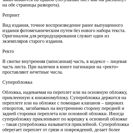
на обе страницы разворота).
Репринт
Вид издания, точное воспроизведение ранее выпущенного
издания фотомеханическим путем без нового набора текста.
Оригиналом для репродуцирования служит один из
экземпляров старого издания.
Ректо
В свитке внутренняя (записанная) часть, в кодексе – лицевая
часть листа. При наличии в книге пагинации на «ректо»
проставляют нечетные числа.
Суперобложка
Обложка, надеваемая на переплет или на основную обложку,
приклеенную к книжномублоку. Суперобложка держится на
переплете или на обложке с помощью клапанов – широких
отворотов, загибаемых на внутреннюю сторону передней и
задней сторонки переплета или основной обложки. Иногда
суперобложку приклеивают по корешку к основной обложке
– такая суперобложка называется приклейной. Суперобложка
оберегает переплет от грязи и повреждений, делает более