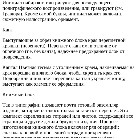
Инициал набирают, или рисуют для последующего
полиграфического воспроизведения, или гравируют (см.
Гравюра). Кроме самой буквы, инициал может включать
сюжетную иллюстрацию, орнамент.
Кант
Выступающие за обрез книжного блока края переплетной
крышки (переплета). Переплет с кантом, в отличие от
обрезного (т.е. без канта), надежнее предохраняет блок от
повреждения.
Каптал Цветная тесьма с утолщенным краем, наклеиваемая на
края корешка книжного блока, чтобы скрепить края его.
Подобранный под цвет переплета каптал украшает книгу,
выступает как элемент ее оформления.
Книжный блок
Так в типографии называют почти готовый экземпляр
издания, который осталось только вставить в переплет. Это
комплект скрепленных тетрадей или листов, содержащий все
страницы и другие детали будущего издания. Процесс
изготовления книжного блока включает ряд операций:
сначала к первой и последней тетради прикрепляют