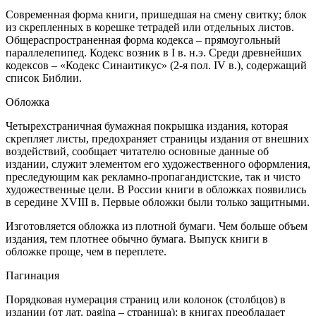
Современная форма книги, пришедшая на смену свитку; блок
из скрепленных в корешке тетрадей или отдельных листов.
Общераспространенная форма кодекса – прямоугольный
параллелепипед. Кодекс возник в I в. н.э. Среди древнейших
кодексов – «Кодекс Синаитикус» (2-я пол. IV в.), содержащий
список Библии.
Обложка
Четырехстраничная бумажная покрышка издания, которая
скрепляет листы, предохраняет страницы издания от внешних
воздействий, сообщает читателю основные данные об
издании, служит элементом его художественного оформления,
преследующим как рекламно-пропагандистские, так и чисто
художественные цели. В России книги в обложках появились
в середине XVIII в. Первые обложки были только защитными.
Изготовляется обложка из плотной бумаги. Чем больше объем
издания, тем плотнее обычно бумага. Выпуск книги в
обложке проще, чем в переплете.
Пагинация
Порядковая нумерация страниц или колонок (столбцов) в
издании (от лат. pagina – страница); в книгах преобладает