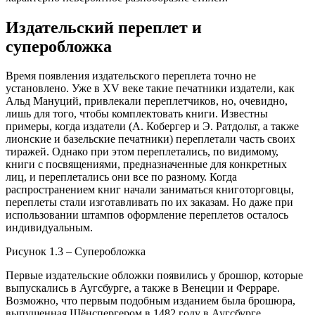
Издательский переплет и
суперобложка
Время появления издательского переплета точно не
установлено. Уже в XV веке такие печатники издатели, как
Альд Мануций, привлекали переплетчиков, но, очевидно,
лишь для того, чтобы комплектовать книги. Известны
примеры, когда издатели (А. Кобергер и Э. Ратдольт, а также
лионские и базельские печатники) переплетали часть своих
тиражей. Однако при этом переплетались, по видимому,
книги с посвящениями, предназначенные для конкретных
лиц, и переплетались они все по разному. Когда
распространением книг начали заниматься книготорговцы,
переплеты стали изготавливать по их заказам. Но даже при
использовании штампов оформление переплетов осталось
индивидуальным.
Рисунок 1.3 – Суперобложка
Первые издательские обложки появились у брошюр, которые
выпускались в Аугсбурге, а также в Венеции и Ферраре.
Возможно, что первым подобным изданием была брошюра,
выпущенная Шёнспергером в 1482 году в Аугсбурге.