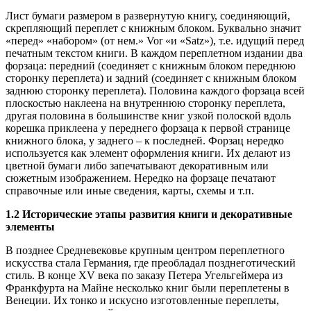
Лист бумаги размером в развернутую книгу, соединяющий,
скрепляющий переплет с книжным блоком. Буквально значит
«перед» «набором» (от нем.» Vor «и «Satz»), т.е. идущий перед
печатным текстом книги. В каждом переплетном издании два
форзаца: передний (соединяет с книжным блоком переднюю
сторонку переплета) и задний (соединяет с книжным блоком
заднюю сторонку переплета). Половина каждого форзаца всей
плоскостью наклеена на внутреннюю сторонку переплета,
другая половина в большинстве книг узкой полоской вдоль
корешка приклеена у переднего форзаца к первой странице
книжного блока, у заднего – к последней. Форзац нередко
используется как элемент оформления книги. Их делают из
цветной бумаги либо запечатывают декоративным или
сюжетным изображением. Нередко на форзаце печатают
справочные или иные сведения, карты, схемы и т.п.
1.2 Исторические этапы развития книги и декоративные
элементы
В позднее Средневековье крупным центром переплетного
искусства стала Германия, где преобладал позднеготический
стиль. В конце XV века по заказу Петера Угельгеймера из
Франкфурта на Майне несколько книг были переплетены в
Венеции. Их тонко и искусно изготовленные переплеты,