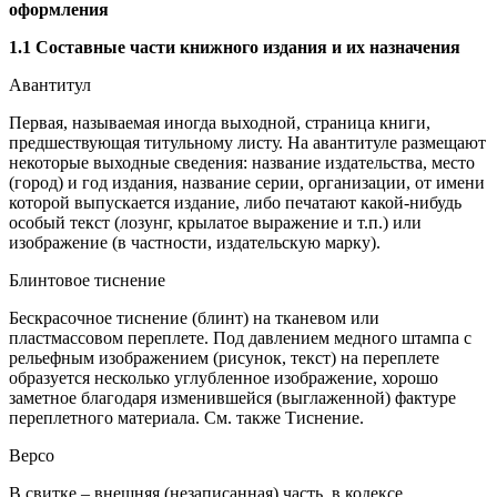
оформления
1.1 Составные части книжного издания и их назначения
Авантитул
Первая, называемая иногда выходной, страница книги,
предшествующая титульному листу. На авантитуле размещают
некоторые выходные сведения: название издательства, место
(город) и год издания, название серии, организации, от имени
которой выпускается издание, либо печатают какой-нибудь
особый текст (лозунг, крылатое выражение и т.п.) или
изображение (в частности, издательскую марку).
Блинтовое тиснение
Бескрасочное тиснение (блинт) на тканевом или
пластмассовом переплете. Под давлением медного штампа с
рельефным изображением (рисунок, текст) на переплете
образуется несколько углубленное изображение, хорошо
заметное благодаря изменившейся (выглаженной) фактуре
переплетного материала. См. также Тиснение.
Версо
В свитке – внешняя (незаписанная) часть, в кодексе