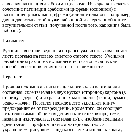
сквозная пагинация арабскими цифрами. Изредка встречается
сочетание пагинации арабскими цифрами (основной) с
пагинацией римскими цифрами (дополнительной – например,
для подверстываемой к уже набранной и сверстанной книге
вступительной статьи, полученной после того, как книга была
набрана).
Палимпсест
Рукопись, воспроизведенная на ранее уже использовавшемся
листе пергамента поверх смытого старого текста. Учеными
разработаны различные химические и фотографические
способы восстановления текстов на палимпсесте
Переплет
Прочная покрышка книги из цельного куска картона или
составная, склеиваемая из двух кусков (сторонок) картона (в
старину – дерева) и из различных материалов (ткани, бумаги,
редко – кожи). Переплет прежде всего укрепляет книгу,
предохраняет ее от повреждений, кроме того, он сообщает
читателю самые общие сведения о книге (ее авторе, теме,
названии издательства, годе издания), а изобразительными
средствами – шрифтом, цветом материала, иногда
украшением, рисунком – подсказывает читателю, к какому