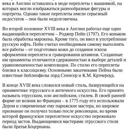
века в Англии оставались в моде переплеты с вышивкой, на
которых могли изображаться разнообразные фигуры и
портреты. Однако такие переплеты имели серьезный
недостаток – они были недолговечны.
Во второй половине XVIII века в Англии работал еще один
выдающийся переплетчик – Роджер Пейн (1797). Его коньком
была обработка марокена. Кроме того, он ввел в употребление
русскую юфть. Пейн считал необходимым самому выполнять
все работы – от подготовки кожи до создания эскиза
оформления переплета и гравирования штампов. Созданные
им орнаменты отличаются сдержанностью в выборе деталей и
уравновешенностью композиции. По стилю его переплеты
близки к классицизму. Основными заказчиками Пейна были
известные библиофилы лорд Спенсер и К.М. Крэчероуд.
В конце XVIII века сложился новый стиль, базирующийся на
орнаментике этрусского и античного искусства. Его принято
называть этрусским, или английским, стилем. В своей ранней
форме он возник во Франции – в 1775 году его использовали
Дером и современные ему парижские мастера, но широкое
признание он получил только после революции, во время
которой французское переплетное искусство переживало
период застоя. Выдающимися мастерами этрусского стиля
были братья Боцерианы.