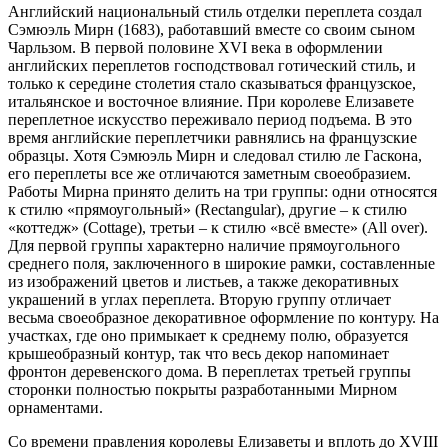
Английский национальный стиль отделки переплета создал
Сэмюэль Мирн (1683), работавший вместе со своим сыном
Чарльзом. В первой половине XVI века в оформлении
английских переплетов господствовал готический стиль, и
только к середине столетия стало сказываться французское,
итальянское и восточное влияние. При королеве Елизавете
переплетное искусство переживало период подъема. В это
время английские переплетчики равнялись на французские
образцы. Хотя Сэмюэль Мирн и следовал стилю ле Гаскона,
его переплеты все же отличаются заметным своеобразием.
Работы Мирна принято делить на три группы: одни относятся
к стилю «прямоугольный» (Rectangular), другие – к стилю
«коттедж» (Cottage), третьи – к стилю «всё вместе» (All over).
Для первой группы характерно наличие прямоугольного
среднего поля, заключенного в широкие рамки, составленные
из изображений цветов и листьев, а также декоративных
украшений в углах переплета. Вторую группу отличает
весьма своеобразное декоративное оформление по контуру. На
участках, где оно примыкает к среднему полю, образуется
крышеобразный контур, так что весь декор напоминает
фронтон деревенского дома. В переплетах третьей группы
сторонки полностью покрыты разработанными Мирном
орнаментами.
Со времени правления королевы Елизаветы и вплоть до XVIII