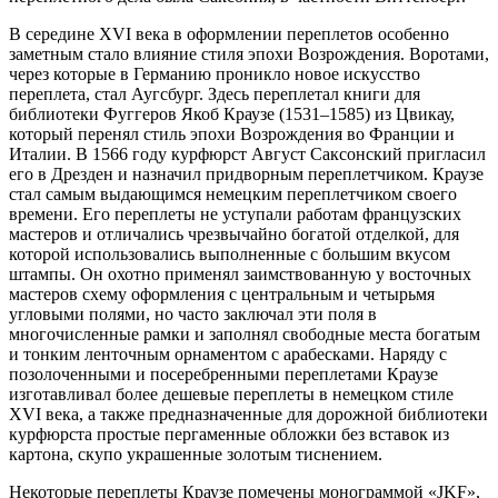
В середине XVI века в оформлении переплетов особенно
заметным стало влияние стиля эпохи Возрождения. Воротами,
через которые в Германию проникло новое искусство
переплета, стал Аугсбург. Здесь переплетал книги для
библиотеки Фуггеров Якоб Краузе (1531–1585) из Цвикау,
который перенял стиль эпохи Возрождения во Франции и
Италии. В 1566 году курфюрст Август Саксонский пригласил
его в Дрезден и назначил придворным переплетчиком. Краузе
стал самым выдающимся немецким переплетчиком своего
времени. Его переплеты не уступали работам французских
мастеров и отличались чрезвычайно богатой отделкой, для
которой использовались выполненные с большим вкусом
штампы. Он охотно применял заимствованную у восточных
мастеров схему оформления с центральным и четырьмя
угловыми полями, но часто заключал эти поля в
многочисленные рамки и заполнял свободные места богатым
и тонким ленточным орнаментом с арабесками. Наряду с
позолоченными и посеребренными переплетами Краузе
изготавливал более дешевые переплеты в немецком стиле
XVI века, а также предназначенные для дорожной библиотеки
курфюрста простые пергаменные обложки без вставок из
картона, скупо украшенные золотым тиснением.
Некоторые переплеты Краузе помечены монограммой «JKF»,