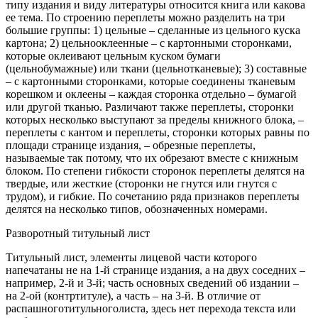
типу издания и виду литературы относится книга или какова
ее тема. По строению переплеты можно разделить на три
большие группы: 1) цельные – сделанные из цельного куска
картона; 2) цельнооклеенные – с картонными сторонками,
которые оклеивают цельным куском бумаги
(цельнобумажные) или ткани (цельнотканевые); 3) составные
– с картонными сторонками, которые соединены тканевым
корешком и оклеены – каждая сторонка отдельно – бумагой
или другой тканью. Различают также переплеты, сторонки
которых несколько выступают за пределы книжного блока, –
переплеты с кантом и переплеты, сторонки которых равны по
площади странице издания, – обрезные переплеты,
называемые так потому, что их обрезают вместе с книжным
блоком. По степени гибкости сторонок переплеты делятся на
твердые, или жесткие (сторонки не гнутся или гнутся с
трудом), и гибкие. По сочетанию ряда признаков переплеты
делятся на несколько типов, обозначенных номерами.
Разворотный титульный лист
Титульный лист, элементы лицевой части которого
напечатаны не на 1-й странице издания, а на двух соседних –
например, 2-й и 3-й; часть основных сведений об издании –
на 2-ой (контртитуле), а часть – на 3-й. В отличие от
распашноготитульноголиста, здесь нет перехода текста или