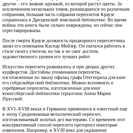
другие – его знаком: кружкой, из которой растут цветы. За
исключением нескольких томов, разошедшихся по различным
собраниям, большая часть собрания переплетов Краузе
сохранилась в Дрезденской земельной библиотеке. Во время
войны эти книги были сильно повреждены, но сейчас они
отреставрированы.
После смерти Краузе должность придворного переплетчика
занял его помощник Каспар Мойзер. Он пытался работать в
стиле своего учителя, но так и не смог достичь
художественного уровня его лучших работ.
Искусство переплета развивалось и при дворах других
курфюрстов. Достойны упоминания переплеты,
изготовленные по заказу пфальц графа Отегенриха для книг
его гейдельбергской библиотеки. Можно вспомнить и
серебряные переплеты, изготовленные для книг
кенигсбергской библиотеки герцогини Анны Марии
Прусской.
В XVI–XVIII веках в Германии применялся и известный еще
в эпоху Средневековья металлический переплет,
изготавливаемый золотых дел мастерами. Со временем этот
консервативный способ переплета претерпел некоторые
изменения. Например, в XVIII веке для украшения