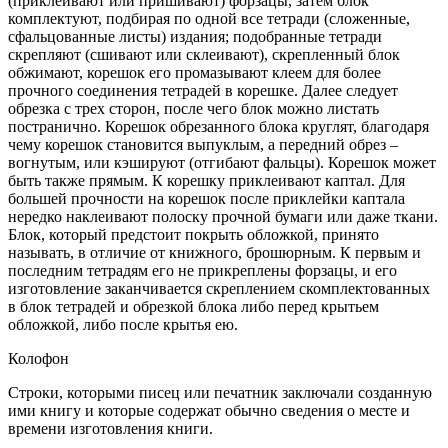
(приклеивают или пришивают) форзацы, затем блок
комплектуют, подбирая по одной все тетради (сложенные,
сфальцованные листы) издания; подобранные тетради
скрепляют (сшивают или склеивают), скрепленный блок
обжимают, корешок его промазывают клеем для более
прочного соединения тетрадей в корешке. Далее следует
обрезка с трех сторон, после чего блок можно листать
постранично. Корешок обрезанного блока круглят, благодаря
чему корешок становится выпуклым, а передний обрез –
вогнутым, или кэшируют (отгибают фальцы). Корешок может
быть также прямым. К корешку приклеивают каптал. Для
большей прочности на корешок после приклейки каптала
нередко наклеивают полоску прочной бумаги или даже ткани.
Блок, который предстоит покрыть обложкой, принято
называть, в отличие от книжного, брошюрным. К первым и
последним тетрадям его не прикреплены форзацы, и его
изготовление заканчивается скреплением скомплектованных
в блок тетрадей и обрезкой блока либо перед крытьем
обложкой, либо после крытья ею.
Колофон
Строки, которыми писец или печатник заключали созданную
ими книгу и которые содержат обычно сведения о месте и
времени изготовления книги.