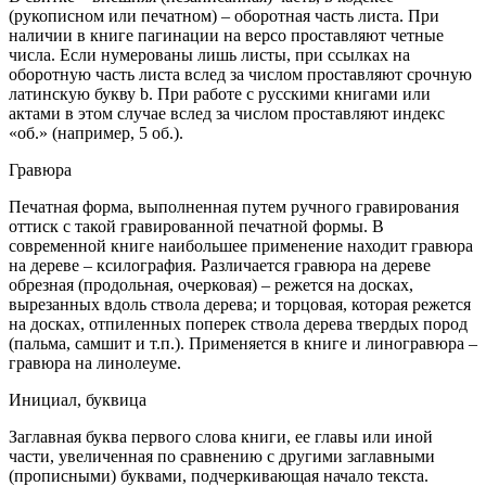
(рукописном или печатном) – оборотная часть листа. При
наличии в книге пагинации на версо проставляют четные
числа. Если нумерованы лишь листы, при ссылках на
оборотную часть листа вслед за числом проставляют срочную
латинскую букву b. При работе с русскими книгами или
актами в этом случае вслед за числом проставляют индекс
«об.» (например, 5 об.).
Гравюра
Печатная форма, выполненная путем ручного гравирования
оттиск с такой гравированной печатной формы. В
современной книге наибольшее применение находит гравюра
на дереве – ксилография. Различается гравюра на дереве
обрезная (продольная, очерковая) – режется на досках,
вырезанных вдоль ствола дерева; и торцовая, которая режется
на досках, отпиленных поперек ствола дерева твердых пород
(пальма, самшит и т.п.). Применяется в книге и линогравюра –
гравюра на линолеуме.
Инициал, буквица
Заглавная буква первого слова книги, ее главы или иной
части, увеличенная по сравнению с другими заглавными
(прописными) буквами, подчеркивающая начало текста.