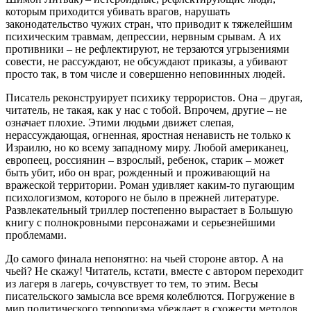
которым приходится убивать врагов, нарушать
законодательство чужих стран, что приводит к тяжелейшим
психическим травмам, депрессии, нервным срывам. А их
противники – не рефлектируют, не терзаются угрызениями
совести, не рассуждают, не обсуждают приказы, а убивают
просто так, в том числе и совершенно неповинных людей.
Писатель реконструирует психику террористов. Она – другая,
читатель, не такая, как у нас с тобой. Впрочем, другие – не
означает плохие. Этими людьми движет слепая,
нерассуждающая, огненная, яростная ненависть не только к
Израилю, но ко всему западному миру. Любой американец,
европеец, россиянин – взрослый, ребенок, старик – может
быть убит, ибо он враг, рожденный и проживающий на
вражеской территории. Роман удивляет каким-то пугающим
психологизмом, которого не было в прежней литературе.
Развлекательный триллер постепенно вырастает в Большую
книгу с полнокровными персонажами и серьезнейшими
проблемами.
До самого финала непонятно: на чьей стороне автор. А на
чьей? Не скажу! Читатель, кстати, вместе с автором переходит
из лагеря в лагерь, сочувствует то тем, то этим. Весы
писательского замысла все время колеблются. Погружение в
мир политического терроризма убеждает в схожести методов