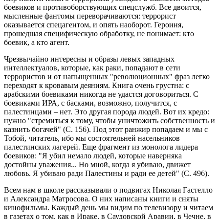
боевиков и противоборствующих спецслужб. Все двоится,
мысленные фантомы переворачиваются: террорист
оказывается спецагентом, и опять наоборот. Героиня,
прошедшая специфическую обработку, не понимает: кто
боевик, а кто агент.
Чрезвычайно интересны и образы левых западных
интеллектуалов, которые, как раки, попадают в сети
террористов и от напыщенных "революционных" фраз легко
переходят к кровавым деяниям. Книга очень грустна: с
арабскими боевиками никогда не удастся договориться. С
боевиками ИРА, с басками, возможно, получится, с
палестинцами – нет. Это другая порода людей. Вот их кредо:
нужно "стремиться к тому, чтобы уничтожить собственность и
казнить богачей" (С. 156). Под этот ранжир попадаем и мы с
Тобой, читатель, ибо мы состоятельней насельников
палестинских лагерей. Еще фрагмент из монолога лидера
боевиков: "Я убил немало людей, которые наверняка
достойны уважения... Но мной, когда я убиваю, движет
любовь. Я убиваю ради Палестины и ради ее детей" (С. 496).
Всем нам в школе рассказывали о подвигах Николая Гастелло
и Александра Матросова. О них написаны книги и сняты
кинофильмы. Каждый день мы видим по телевизору и читаем
в газетах о том, как в Ираке, в Саудовской Аравии, в Чечне, в