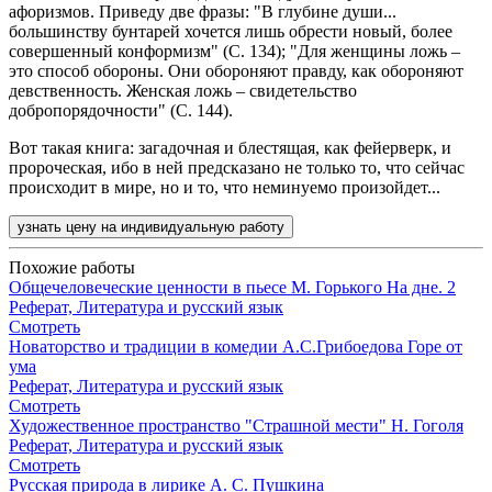
афоризмов. Приведу две фразы: "В глубине души...
большинству бунтарей хочется лишь обрести новый, более
совершенный конформизм" (С. 134); "Для женщины ложь –
это способ обороны. Они обороняют правду, как обороняют
девственность. Женская ложь – свидетельство
добропорядочности" (С. 144).
Вот такая книга: загадочная и блестящая, как фейерверк, и
пророческая, ибо в ней предсказано не только то, что сейчас
происходит в мире, но и то, что неминуемо произойдет...
узнать цену на индивидуальную работу
Похожие работы
Общечеловеческие ценности в пьесе М. Горького На дне. 2
Реферат, Литература и русский язык
Смотреть
Новаторство и традиции в комедии А.С.Грибоедова Горе от
ума
Реферат, Литература и русский язык
Смотреть
Художественное пространство "Страшной мести" Н. Гоголя
Реферат, Литература и русский язык
Смотреть
Русская природа в лирике А. С. Пушкина