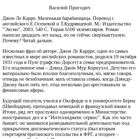
Василий Пригодич
Джон Ле Карре. Маленькая барабанщица. Перевод с
английского Е.Осеневой и Т.Кудрявцевой. М.: Издательство
"Эксмо", 2003. 540 С. Тираж 6100 экземпляров. Роман
написан двадцать лет назад, но он сейчас сверхъактуален.
Почему? Читай дальше.
Несколько фраз об авторе. Джон Ле Каррре, один из самых
известных в мире английских романистов, родился 19 октября
1931 года в Пуле (графство Дорсет) в семье предпринимателя.
Его подлинное имя – Дэвид Джон Мур Корнуэлл. Детство его
материально было вполне благополучным, но, мягко говоря,
отнюдь не безоблачным: мать оставила семью, когда Дэвиду-
Джону было пять лет, отца несколько раз арестовывали за
финансовые аферы.
Будущий писатель учился в Оксфорде и в университете Берна
(Швейцария), преподавал немецкий и французский языки в
Итоне, ряд лет прослужил одновременно в Министерстве
иностранных дел и в "Интеллидженс сервис". Как это часто
бывает, он занимался разведывательной деятельностью под
прикрытием дипломатического статуса (был вторым
секретарем британского посольства в ФРГ, а позднее –