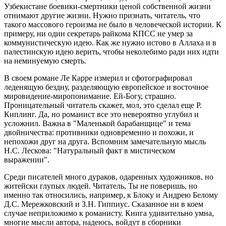
Узбекистане боевики-смертники ценой собственной жизни
отнимают другие жизни. Нужно признать, читатель, что
такого массового героизма не было в человеческой истории. К
примеру, ни один секретарь райкома КПСС не умер за
коммунистическую идею. Как же нужно истово в Аллаха и в
палестинскую идею верить, чтобы неколебимо ради них идти
на неминуемую смерть.
В своем романе Ле Карре измерил и сфотографировал
леденящую бездну, разделяющую европейское и восточное
мировидение-миропонимание. Ей-Богу, страшно.
Проницательный читатель скажет, мол, это сделал еще Р.
Киплинг. Да, но романист все это невероятно углубил и
усложнил. Важна в "Маленькой барабанщице" и тема
двойничества: противники одновременно и похожи, и
непохожи друг на друга. Вспомним замечательную мысль
Н.С. Лескова: "Натуральный факт в мистическом
выражении".
Среди писателей много дураков, одаренных художников, но
житейски глупых людей. Читатель, Ты не поверишь, но
именно так относились, например, к Блоку и Андрею Белому
Д.С. Мережковский и З.Н. Гиппиус. Сказанное ни в коем
случае неприложимо к романисту. Книга удивительно умна,
многие мысли автора, надеюсь, войдут в сборники