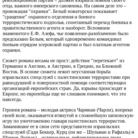
революционной партии – должен взорвать бомбой своего
отца, важного имперского сановника. На самом деле это –
провокация "охранки". Белый новаторски показывает
"сращение" охранного отделения и боевого
террористического подполья, спонтанный переход боевика в
правительственного агента и наоборот. Вспомним
знаменитого Е.Ф. Азефа, чье появление-разоблачение было
предсказано Белым, который одновременно командовал
боевым отрядом эсеровской партии и был платным агентом
охранки.
Сюжет романа весьма не прост: действие "перетекает" из
Германии в Англию, в Австрию, в Грецию, на Ближний
Восток. В основе сюжета лежит неустанная борьба
израильских спецслужб с палестинскими террористами при
равнодушной и поверхностной помощи соответствующих
организаций европейских стран. Да, взрывы происходят в
Европе, но европейцы еще не слишком понимают, что это
навсегда.
Героиня романа – молодая актриса Чармиан (Чарли), вопреки
своей воле, оказывается втянутой в сложнейшую шпионскую
игру по уничтожению главаря палестинских террористов.
Заманившие ее в свои сети представители израильских
спецслужб (Гади Беккер, Курц (он же – Шульман и Рафаэль) и
Шимон Литвак) – истероидные, рефлектирующие люди,