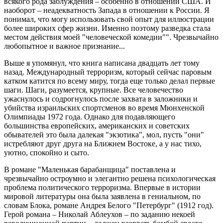
всякого рода заблуждения – особенно в отношении США. И
наоборот – неадекватность Запада в отношении к России. Я
понимал, что могу использовать свой опыт для иллюстрации
более широких сфер жизни. Именно поэтому разведка стала
местом действия моей "человеческой комедии"". Чрезвычайно
любопытное и важное признание...
Выше я упомянул, что книга написана двадцать лет тому
назад. Международный терроризм, который сейчас паровым
катком катится по всему миру, тогда еще только делал первые
шаги. Шаги, разумеется, крупные. Все человечество
ужаснулось и содрогнулось после захвата в заложники и
убийства израильских спортсменов во время Мюнхенской
Олимпиады 1972 года. Однако для подавляющего
большинства европейских, американских и советских
обывателей это была далекая "экзотика", мол, пусть "они"
истребляют друг друга на Ближнем Востоке, а у нас тихо,
уютно, спокойно и сыто.
В романе "Маленькая барабанщица" поставлена и
чрезвычайно остроумно и элегантно решена психологическая
проблема политического терроризма. Впервые в истории
мировой литературы она была заявлена в гениальном, по
словам Блока, романе Андрея Белого "Петербург" (1912 год).
Герой романа – Николай Аблеухов – по заданию некоей