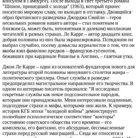
консулом в Гамбурге). После выхода в свет третьего романа
"Шпион, пришедший с холода" (1963), который принес
писателю мировую славу, он выходит в отставку. Двоящийся
образ британского разведчика Джорджа Смайли – героя
нескольких романов нашего автора – стал понятным и
близким (а, может быть, непонятным и далеким) миллионам
читателей в разных странах. Ле Карре – автор двадцати книг,
добрая половина из них была экранизирована. Псевдоним он
выбрал случайно, посему домыслы журналистов о том, что он
якобы взял фамилию предков – французов-гугенотов,
бежавших при кардинале Ришелье в Англию, – газетная утка.
Джон Ле Карре – один из основателей-фундаторов нового для
литературы второй половины минувшего столетия жанра –
политического триллера. Опыт службы в разведке
предопределил магистральное направление его творчества. В
одном из интервью писатель признался: "Я исследовал
секретные службы как некое подсознательное народов,
которым они принадлежали. Меня интересовали подлинные,
подспудные страхи и мифы, которыми они жили. К примеру,
история КГБ эпохи "холодной войны" демонстрирует
полнейшее психологическое соответствие "конторы"
состоянию советского общества того времени – его
комплексы, его фантазии, его абсурдные, бессмысленные
страхи перед русской эмиграцией... Сюда же относятся и