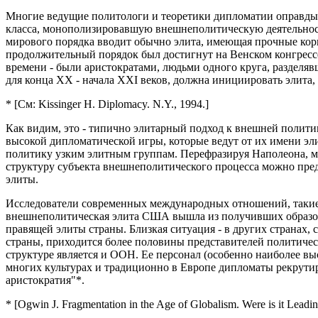
Многие ведущие политологи и теоретики дипломатии оправдыв
класса, монополизировавшую внешнеполитическую деятельность
мирового порядка вводит обычно элита, имеющая прочные корн
продолжительный порядок был достигнут на Венском конгрессе, 
времени - были аристократами, людьми одного круга, разделя
для конца XX - начала XXI веков, должна инициировать элита
* [См: Kissinger H. Diplomacy. N.Y., 1994.]
Как видим, это - типично элитарный подход к внешней полити
высокой дипломатической игры, которые ведут от их имени эли
политику узким элитным группам. Перефразируя Наполеона, мож
структуру субъекта внешнеполитического процесса можно пред
элиты.
Исследователи современных международных отношений, такие, 
внешнеполитическая элита США вышла из получивших образова
правящей элиты страны. Близкая ситуация - в других странах
страны, приходится более половины представителей политичес
структуре является и ООН. Ее персонал (особенно наиболее вы
многих культурах и традиционно в Европе дипломаты рекрутир
аристократия"*.
* [Ogwin J. Fragmentation in the Age of Globalism. Were is it Leadin