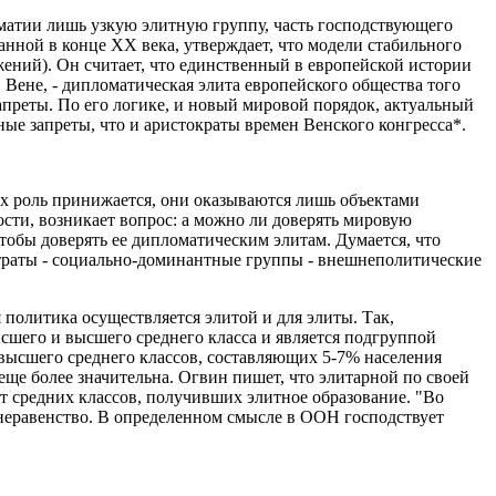
матии лишь узкую элитную группу, часть господствующего
нной в конце ХХ века, утверждает, что модели стабильного
жений). Он считает, что единственный в европейской истории
 Вене, - дипломатическая элита европейского общества того
преты. По его логике, и новый мировой порядок, актуальный
ые запреты, что и аристократы времен Венского конгресса*.
их роль принижается, они оказываются лишь объектами
сти, возникает вопрос: а можно ли доверять мировую
тобы доверять ее дипломатическим элитам. Думается, что
страты - социально-доминантные группы - внешнеполитические
политика осуществляется элитой и для элиты. Так,
шего и высшего среднего класса и является подгруппой
 высшего среднего классов, составляющих 5-7% населения
ще более значительна. Огвин пишет, что элитарной по своей
ат средних классов, получивших элитное образование. "Во
неравенство. В определенном смысле в ООН господствует