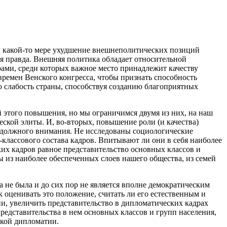
в какой-то мере ухудшение внешнеполитических позиций
вся правда. Внешняя политика обладает относительной
ами, среди которых важное место принадлежит качеству
ремен Венского конгресса, чтобы признать способность
 слабость страны, способствуя созданию благоприятных
 этого повышения, но мы ограничимся двумя из них, на наш
ской элиты. И, во-вторых, повышение роли (и качества)
о должного внимания. Не исследованы социологические
классового состава кадров. Впитывают ли они в себя наиболее
ких кадров равное представительство основных классов и
 из наиболее обеспеченных слоев нашего общества, из семей
да не была и до сих пор не является вполне демократическим
 оценивать это положение, считать ли его естественным и
, увеличить представительство в дипломатических кадрах
редставительства в нем основных классов и групп населения,
ской дипломатии.