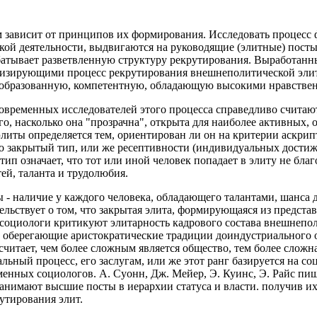
м зависит от принципов их формирования. Исследовать процесс
кой деятельности, выдвигаются на руководящие (элитные) посты
батывает разветвленную структуру рекрутирования. Выработан
изирующими процесс рекрутирования внешнеполитической элиты
кообразованную, компетентную, обладающую высокими нравств
временных исследователей этого процесса справедливо считаю
ого, насколько она "прозрачна", открыта для наиболее активных
литы определяется тем, ориентирован ли он на критерии аскрип
о закрытый тип, или же ресептивности (индивидуальных достиже
п означает, что тот или иной человек попадает в элиту не благ
тей, таланта и трудолюбия.
 - наличие у каждого человека, обладающего талантами, шанса
льствует о том, что закрытая элита, формирующаяся из предста
 социологи критикуют элитарность кадрового состава внешнепол
 оберегающие аристократические традиции доиндустриального об
тает, чем более сложным является общество, тем более сложна 
иальный процесс, его заслугам, или же этот ранг базируется на
нных социологов. А. Суонн, Дж. Мейер, Э. Куинс, Э. Райс пи
анимают высшие посты в иерархии статуса и власти. получив их
рутирования элит.