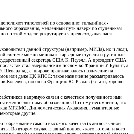
и дополняют типологией по основанию: гильдийная -
льного образования, медленный путь наверх по ступенькам
но по этой модели рекрутируется превосходящая часть
руководители данной структуры (например, МИДа), но и люди,
этой системе можно миновать карьерные ступени и рутинные
осударственный секретарь США К. Пауэлл. А президент США
посла: так стал американским послом во Франции У. Буллит, а
Э. Шеварднадзе, широко практиковалось назначение на
омов или даже ЦК КПСС; такое назначение рассматривалось
лов-Коведяев, посол во Францию Ю. Рыжов (кстати, хорошо
аботников напрямую связан с качеством полученного ими
сты именно элитному образованию. Поэтому несомненно, что
я, как МГИМО, Дипломатическая Академия, гуманитарные
екоторые другие.
ют образование самого высокого качества (в англоязычной
литы. Во втором случае главный вопрос - кого готовят и кого