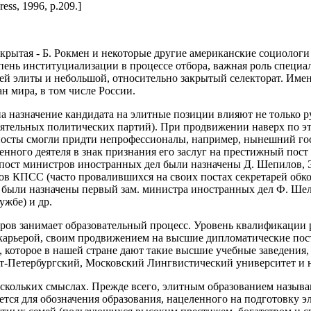
ress, 1996, p.209.]
крытая - Б. Рокмен и некоторые другие американские социолог
пень институциализации в процессе отбора, важная роль специа
й элиты и небольшой, относительно закрытый селекторат. Имен
 мира, в том числе России.
на назначение кандидата на элитные позиции влияют не только 
лиятельных политических партий). При продвижении наверх по 
 посты смогли придти непрофессионалы, например, нынешний г
енного деятеля в знак признания его заслуг на престижный пост 
а пост министров иностранных дел были назначены Д. Шепилов, 
ов КПСС (часто провалившихся на своих постах секретарей обк
ом были назначены первый зам. министра иностранных дел Ф. Ше
ужбе) и др.
в занимает образовательный процесс. Уровень квалификации р
й карьерой, своим продвижением на высшие дипломатические по
 которое в нашей стране дают такие высшие учебные заведени
т-Петербургский, Московский Лингвистический университет и н
ескольких смыслах. Прежде всего, элитным образованием называ
ьзуется для обозначения образования, нацеленного на подготовку э