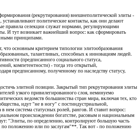
 формирования (рекрутирования) внешнеполитической элиты -
, устанавливают политические контакты, как они делают
ные правила селекции служат нормами, регулирующими
. И тут возникает важнейший вопрос: как сформировать
енными принципами.
т, что основным критерием типологии элитообразования
, образованных, талантливых, способных к инновациям людей.
тивности (предписанного социального статуса,
ний, компетентности) - тогда это открытый,
одаря предписанному, полученному по наследству статусу,
 достичь элитной позиции. Закрытый тип рекрутирования элиты
вителей узкого привилегированного слоя, неминуемо
итических ведомств большинства стран мира, включая тех, кто
щества, идут "не в ногу" с постиндустриальной,
в нем система статусных ролей, рангов. И ставит вопрос:
 социальном происхождении богатстве, расовым и национальным
шут: "Элиты, по определению, контролируют большую часть
 по положению или по заслугам"**. Так вот - по положению