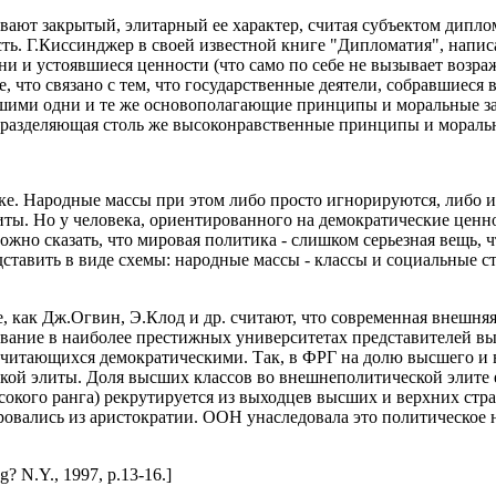
ают закрытый, элитарный ее характер, считая субъектом дипло
. Г.Киссинджер в своей известной книге "Дипломатия", написа
и и устоявшиеся ценности (что само по себе не вызывает возра
что связано с тем, что государственные деятели, собравшиеся в
вшими одни и те же основополагающие принципы и моральные за
, разделяющая столь же высоконравственные принципы и моральн
ке. Народные массы при этом либо просто игнорируются, либо 
ты. Но у человека, ориентированного на демократические ценно
но сказать, что мировая политика - слишком серьезная вещь, ч
ставить в виде схемы: народные массы - классы и социальные 
как Дж.Огвин, Э.Клод и др. считают, что современная внешняя 
ние в наиболее престижных университетах представителей выс
, считающихся демократическими. Так, в ФРГ на долю высшего и
кой элиты. Доля высших классов во внешнеполитической элите е
сокого ранга) рекрутируется из выходцев высших и верхних стр
овались из аристократии. ООН унаследовала это политическое 
g? N.Y., 1997, p.13-16.]