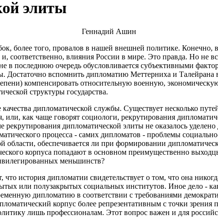
кой элиты
Геннадий Ашин
к, более того, провалов в нашей внешней политике. Конечно, 
 и, соответственно, влияния России в мире. Это правда. Но не 
 не в последнюю очередь обусловливается субъективными фактор
ы. Достаточно вспомнить дипломатию Меттерниха и Талейрана в
тепени) компенсировать относительную военную, экономическую
ической структуры государства.
качества дипломатической службы. Существует несколько путей
 или, как чаще говорят социологи, рекрутирования дипломатиче
ме рекрутирования дипломатической элиты не оказалось уделен
атического процесса - самих дипломатов - проблемы социально-
ной области, обеспечивается ли при формировании дипломатичес
ческого корпуса попадают в основном преимущественно выходцы
ривилегированных меньшинств?
т, что история дипломатии свидетельствует о том, что она никог
ытых или полузакрытых социальных институтов. Иное дело - как
еменную дипломатию в соответствии с требованиями демократии
ипломатический корпус более репрезентативным с точки зрения п
олитику лишь профессионалам. Этот вопрос важен и для россий