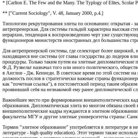
* [Carlton E. The Few and the Many. The Typlogy of Elites, Scolar P
** ["Current Sociology", V. 48, January 2000, p.4.]
Типологию рекрутирования элиты по основанию: открытая - за
антрепренерская. Для системы гильдий характерна высокая сте
иерархии, тенденция к воспроизведению черт уже существующе
функционеров министерств иностранных дел большинства стран
Для антрепренерской системы, где селекторат более широкий, 
находящиеся вне системы (от главы государства до лидеров в
процедуры. Только таким путем на элитные дипломатические
Ф.Д. Рузвельт назначал того или иного политического, обществ
в Англии - Дж. Кеннеди. В советское время по этой системе н
должность послов в стратегически важные страны функционер
как "почетная ссылка"), в постсоветский период таким образ
проявивший себя на незнакомой ему ранее дипломатической сл
Важнейшее место при формировании внешнеполитических кадро
образования. Дипломатическая элита во многом обязана свое
внешнеполитические кадры нуждаются в элитном образовании,
факультеты МГУ и другие элитные университеты страны: Санк
Термин "элитное образование" употребляется в литературе в н
литературе - high quality education). Этот термин также испол