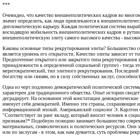
***
Очевидно, что качество внешнеполитических кадров во много
значит определить, как люди привлекаются к внешнеполитичес
дипломатическую карьеру. Каждая политическая система выра
восходящую мобильность внешнеполитических кадров и рутин
внешнеполитическую элиту самого высокого качества - высо
Каковы основные типы рекрутирования элиты? Большинство со
является уровень его открытости. Качество элиты зависит от т
Предпочтение открытого или закрытого типа рекрутирования э
принадлежности к определенной социальной группе) - тогда эт
меритократический, тип элитного рекрутирования. Последний ти
богатству или связям, но в силу собственных заслуг, способнос
Одна из черт подлинно демократической политической системы
характерен для традиционного общества. Опыт истории свидете
деградирует. На основании этой констатации демократические
именует себя демократией. Именно эти страны, сохраняющие и
информационной эпохой. Американский социолог Э. Карлтон счи
"Соответствует ли ранг вкладу, который вносит человек в соц
признакам?* Подобную позицию занимает большинство совреме
материальных, символических и политических ресурсов. Они з
или по заслугам - в этом, как нам думается, суть проблемы рек