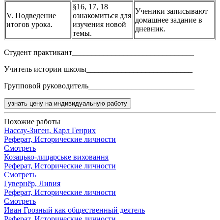
§16, 17, 18
Ученики записывают
V. Подведение
ознакомиться для
домашнее задание в
итогов урока.
изучения новой
дневник.
темы.
Студент практикант_______________________________
Учитель истории школы___________________________
Групповой руководитель___________________________
узнать цену на индивидуальную работу
Похожие работы
Нассау-Зиген, Карл Генрих
Реферат, Исторические личности
Смотреть
Козацько-лицарське виховання
Реферат, Исторические личности
Смотреть
Гувернёр, Ливия
Реферат, Исторические личности
Смотреть
Иван Грозный как общественный деятель
Реферат, Исторические личности