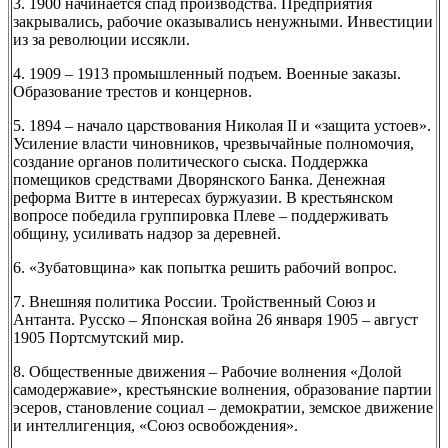
3. 1900 начинается спад производства. Предприятия
закрывались, рабочие оказывались ненужными. Инвестиции
из за революции иссякли.
4. 1909 – 1913 промышленный подъем. Военные заказы.
Образование трестов и концернов.
5. 1894 – начало царствования Николая II и «защита устоев».
Усиление власти чиновников, чрезвычайные полномочия,
создание органов политического сыска. Поддержка
помещиков средствами Дворянского Банка. Денежная
реформа Витте в интересах буржуазии. В крестьянском
вопросе победила группировка Плеве – поддерживать
общину, усиливать надзор за деревней.
6. «Зубатовщина» как попытка решить рабочий вопрос.
7. Внешняя политика России. Тройственный Союз и
Антанта. Русско – Японская война 26 января 1905 – август
1905 Портсмутский мир.
8. Общественные движения – Рабочие волнения «Долой
самодержавие», крестьянские волнения, образование партии
эсеров, становление социал – демократии, земское движение
и интеллигенция, «Союз освобождения».