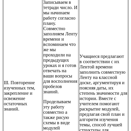
Записываем в
тетради число. И
мы начинаем
работу согласно
плану.
Совместно
заполняем Ленту
времени и
вспоминаем что
же мы
проходили на
Учащиеся предлагают
предыдущих
в соответствии с их
уроках и я готов
Лентой времени
отвечать на
заполнить совместную
ваши вопросы
Ленту на классной
для восполнения
III. Повторение
доске, аргументируя и
пробелов
изученных тем,
поясняя даты, их
знаний.
закрепление и
степень значимости для
освежение
истории. Вместе с
Проделываем
остаточных
учителем помогают
эту работу
знаний.
раскрытие модулей,
совместно а
предлагая свой план и
также рисую
алгоритм изучения
схемы в виде
темы, способ лучшей
модулей
структуры для