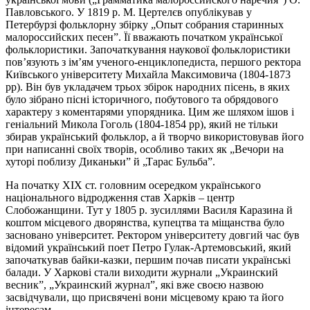
Павловського. У 1819 р. М. Цертелєв опублікував у
Петербурзі фольклорну збірку „Опыт собрания старинных
малороссийских песен”. Її вважають початком української
фольклористики. Започаткування наукової фольклористики
пов’язують з ім’ям ученого-енциклопедиста, першого ректора
Київського університету Михайла Максимовича (1804-1873
рр). Він був укладачем трьох збірок народних пісень, в яких
було зібрано пісні історичного, побутового та обрядового
характеру з коментарями упорядника. Цим же шляхом ішов і
геніальний Микола Гоголь (1804-1854 рр), який не тільки
збирав український фольклор, а й творчо використовував його
при написанні своїх творів, особливо таких як „Вечори на
хуторі поблизу Диканьки” й „Тарас Бульба”.
На початку ХІХ ст. головним осередком українського
національного відродження став Харків – центр
Слобожанщини. Тут у 1805 р. зусиллями Василя Каразина й
коштом місцевого дворянства, купецтва та міщанства було
засновано університет. Ректором університету довгий час був
відомий український поет Петро Гулак-Артемовський, який
започаткував байки-казки, першим почав писати українські
балади. У Харкові стали виходити журнали „Украинский
весник”, „Украинский журнал”, які вже своєю назвою
засвідчували, що присвячені вони місцевому краю та його
інтересам.