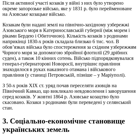
Після активної участі козаків у війні з них було утворено
окреме запорозьке військо, яке у 1831 р. було перейменоване
на Азовське козацьке військо.
Козакам були надані землі на північно-західному узбережжі
Азовського моря в Катеринославській губернії (між морем і
ріками Бердею і Обиточною). Кількість козаків з родинами
наприкінці 1830-х років складала близько 6 тис. чол. В
обов’язках війська було спостереження за східним узбережжям
Чорного моря за допомогою збройної флотилії (29 дрібних
суден), а також 10 кінних сотень. Військо підпорядковувалася
генерал-губернаторові Новоросії, внутрішнє правління
знаходилося в руках наказного отамана і військового
правління (у станиці Петровській, пізніше – у Маріуполі).
З 50-х років ХІХ ст. уряд почав переселяти азовців на
Північний Кавказ, що викликало невдоволення і заворушення
серед козаків. У жовтні 1864 р. Азовське козацтво було
скасовано. Козаки з родинами були переведені у селянський
стан.
3. Соціально-економічне становище
українських земель