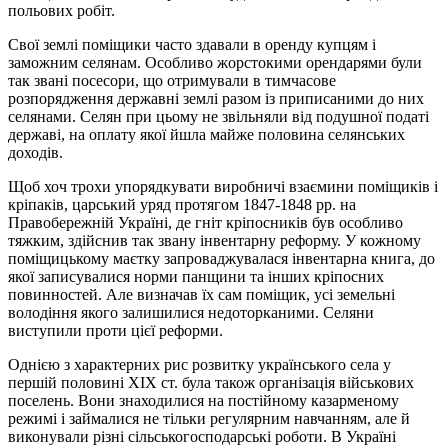
польових робіт.
Свої землі поміщики часто здавали в оренду купцям і
заможним селянам. Особливо жорстокими орендарями були
так звані посесори, що отримували в тимчасове
розпорядження державні землі разом із приписаними до них
селянами. Селян при цьому не звільняли від подушної податі
державі, на оплату якої йшла майже половина селянських
доходів.
Щоб хоч трохи упорядкувати виробничі взаємини поміщиків і
кріпаків, царський уряд протягом 1847-1848 рр. на
Правобережній Україні, де гніт кріпосників був особливо
тяжким, здійснив так звану інвентарну реформу. У кожному
поміщицькому маєтку запроваджувалася інвентарна книга, до
якої записувалися норми панщини та інших кріпосних
повинностей. Але визначав їх сам поміщик, усі земельні
володіння якого залишилися недоторканими. Селяни
виступили проти цієї реформи.
Однією з характерних рис розвитку українського села у
першій половині ХІХ ст. була також організація військових
поселень. Вони знаходилися на постійному казарменому
режимі і займалися не тільки регулярним навчанням, але й
виконували різні сільськогосподарські роботи. В Україні