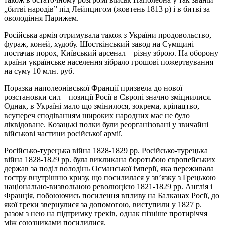
„битві народів” під Лейпцигом (жовтень 1813 р) і в битві за
оволодіння Парижем.
Російська армія отримувала також з України продовольство,
фураж, коней, худобу. Шосткінський завод на Сумщині
постачав порох, Київський арсенал – різну зброю. На оборону
країни українське населення зібрало грошові пожертвування
на суму 10 млн. руб.
Поразка наполеонівської Франції призвела до нової
розстановки сил – позиції Росії в Європі значно зміцнилися.
Однак, в Україні мало що змінилося, зокрема, кріпацтво,
всупереч сподіванням широких народних мас не було
ліквідоване. Козацькі полки були реорганізовані у звичайні
військові частини російської армії.
Російсько-турецька війна 1828-1829 рр. Російсько-турецька
війна 1828-1829 рр. була викликана боротьбою європейських
держав за поділ володінь Османської імперії, яка переживала
гостру внутрішню кризу, що посилилася у зв’язку з Грецькою
національно-визвольною революцією 1821-1829 рр. Англія і
Франція, побоюючись посилення впливу на Балканах Росії, до
якої греки звернулися за допомогою, виступили у 1827 р.
разом з нею на підтримку греків, однак пізніше протиріччя
між союзниками посилилися.