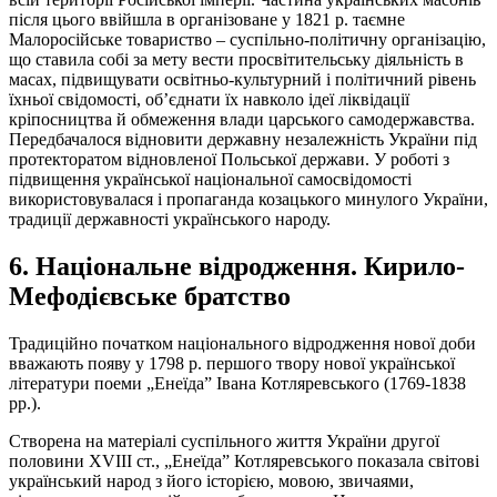
після цього ввійшла в організоване у 1821 р. таємне
Малоросійське товариство – суспільно-політичну організацію,
що ставила собі за мету вести просвітительську діяльність в
масах, підвищувати освітньо-культурний і політичний рівень
їхньої свідомості, об’єднати їх навколо ідеї ліквідації
кріпосництва й обмеження влади царського самодержавства.
Передбачалося відновити державну незалежність України під
протекторатом відновленої Польської держави. У роботі з
підвищення української національної самосвідомості
використовувалася і пропаганда козацького минулого України,
традиції державності українського народу.
6. Національне відродження. Кирило-
Мефодієвське братство
Традиційно початком національного відродження нової доби
вважають появу у 1798 р. першого твору нової української
літератури поеми „Енеїда” Івана Котляревського (1769-1838
рр.).
Створена на матеріалі суспільного життя України другої
половини ХVІІІ ст., „Енеїда” Котляревського показала світові
український народ з його історією, мовою, звичаями,