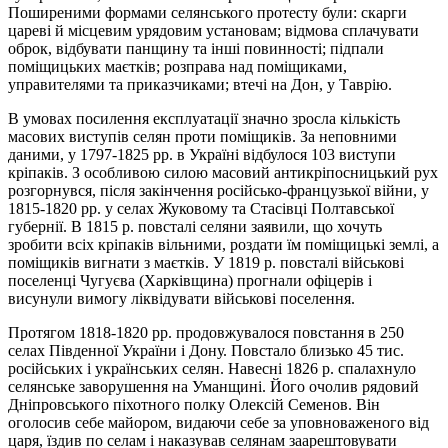
Поширеними формами селянського протесту були: скарги
цареві й місцевим урядовим установам; відмова сплачувати
оброк, відбувати панщину та інші повинності; підпали
поміщицьких маєтків; розправа над поміщиками,
управителями та приказчиками; втечі на Дон, у Таврію.
В умовах посилення експлуатації значно зросла кількість
масових виступів селян проти поміщиків. За неповними
даними, у 1797-1825 рр. в Україні відбулося 103 виступи
кріпаків. З особливою силою масовий антикріпосницький рух
розгорнувся, після закінчення російсько-французької війни, у
1815-1820 рр. у селах Жуковому та Стасівці Полтавської
губернії. В 1815 р. повсталі селяни заявили, що хочуть
зробити всіх кріпаків вільними, роздати їм поміщицькі землі, а
поміщиків вигнати з маєтків. У 1819 р. повсталі військові
поселенці Чугуєва (Харківщина) прогнали офіцерів і
висунули вимогу ліквідувати військові поселення.
Протягом 1818-1820 рр. продовжувалося повстання в 250
селах Південної України і Дону. Повстало близько 45 тис.
російських і українських селян. Навесні 1826 р. спалахнуло
селянське заворушення на Уманщині. Його очолив рядовий
Дніпровського піхотного полку Олексій Семенов. Він
оголосив себе майором, видаючи себе за уповноваженого від
царя, їздив по селам і наказував селянам заарештовувати