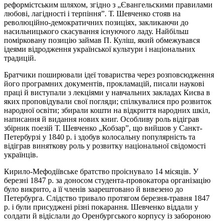
реформістським шляхом, згідно з „Євангельскими правилами
любові, лагідності і терпіння”. Т. Шевченко стояв на
революційно-демократичних позиціях, закликаючи до
насильницького скасування існуючого ладу. Найбільш
помірковану позицію займав П. Куліш, який обмежувався
ідеями відродження української культури і національних
традицій.
Братчики поширювали ідеї товариства через розповсюдження
його програмних документів, прокламацій, писали наукові
праці й виступали з лекціями у навчальних закладах Києва в
яких проповідували свої погляди; спілкувалися про розвиток
народної освіти; збирали кошти на відкриття народних шкіл,
написання й видання нових книг. Особливу роль відіграв
збірник поезій Т. Шевченко „Кобзар”, що вийшов у Санкт-
Петербурзі у 1840 р. і здобув колосальну популярність та
відіграв виняткову роль у розвитку національної свідомості
українців.
Кирило-Мефодіївське братство проіснувало 14 місяців. У
березні 1847 р. за доносом студента-провокатора організацію
було викрито, а її членів заарештовано й вивезено до
Петербурга. Слідство тривало протягом березня-травня 1847
р. і були присуджені різні покарання. Шевченко віддали у
солдати й відіслали до Оренбургського корпусу із забороною