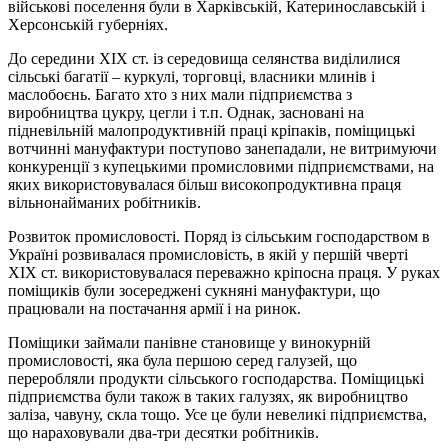
військові поселення були в Харківській, Катеринославській і
Херсонській губерніях.
До середини ХІХ ст. із середовища селянства виділилися
сільські багатії – куркулі, торговці, власники млинів і
маслобоєнь. Багато хто з них мали підприємства з
виробництва цукру, цегли і т.п. Однак, засновані на
підневільній малопродуктивній праці кріпаків, поміщицькі
вотчинні мануфактури поступово занепадали, не витримуючи
конкуренції з купецькими промисловими підприємствами, на
яких використовувалася більш високопродуктивна праця
вільнонайманих робітників.
Розвиток промисловості. Поряд із сільським господарством в
Україні розвивалася промисловість, в якій у першій чверті
ХІХ ст. використовувалася переважно кріпосна праця. У руках
поміщиків були зосереджені сукняні мануфактури, що
працювали на постачання армії і на ринок.
Поміщики займали панівне становище у винокурній
промисловості, яка була першою серед галузей, що
переробляли продукти сільського господарства. Поміщицькі
підприємства були також в таких галузях, як виробництво
заліза, чавуну, скла тощо. Усе це були невеликі підприємства,
що нараховували два-три десятки робітників.