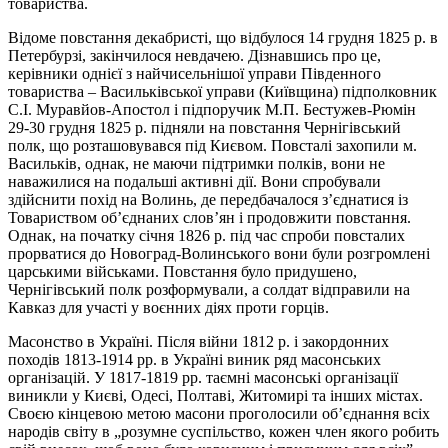
товариства.
Відоме повстання декабристі, що відбулося 14 грудня 1825 р. в
Петербурзі, закінчилося невдачею. Дізнавшись про це,
керівники однієї з найчисельнішої управи Південного
товариства – Васильківської управи (Київщина) підполковник
С.І. Муравйов-Апостол і підпоручик М.П. Бестужев-Рюмін
29-30 грудня 1825 р. підняли на повстання Чернігівський
полк, що розташовувався під Києвом. Повсталі захопили м.
Васильків, однак, не маючи підтримки полків, вони не
наважилися на подальші активні дії. Вони спробували
здійснити похід на Волинь, де передбачалося з’єднатися із
Товариством об’єднаних слов’ян і продовжити повстання.
Однак, на початку січня 1826 р. під час спроби повсталих
прорватися до Новоград-Волинського вони були розгромлені
царськими військами. Повстання було придушено,
Чернігівський полк розформували, а солдат відправили на
Кавказ для участі у воєнних діях проти горців.
Масонство в Україні. Після війни 1812 р. і закордонних
походів 1813-1914 рр. в Україні виник ряд масонських
організацій. У 1817-1819 рр. таємні масонські організації
виникли у Києві, Одесі, Полтаві, Житомирі та інших містах.
Своєю кінцевою метою масони проголосили об’єднання всіх
народів світу в „розумне суспільство, кожен член якого робить