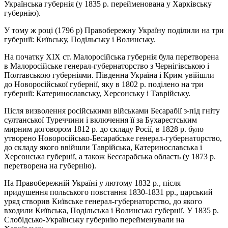
Українська губернія (у 1835 р. перейменована у Харківську
губернію).
У тому ж році (1796 р) Правобережну Україну поділили на три
губернії: Київську, Подільську і Волинську.
На початку ХІХ ст. Малоросійська губернія була перетворена
в Малоросійське генерал-губернаторство з Чернігівською і
Полтавською губерніями. Південна Україна і Крим увійшли
до Новоросійської губернії, яку в 1802 р. поділено на три
губернії: Катеринославську, Херсонську і Таврійську.
Після визволення російськими військами Бесарабії з-під гніту
султанської Туреччини і включення її за Бухарестським
мирним договором 1812 р. до складу Росії, в 1828 р. було
утворено Новоросійсько-Бесарабське генерал-губернаторство,
до складу якого ввійшли Таврійська, Катеринославська і
Херсонська губернії, а також Бессарабська область (у 1873 р.
перетворена на губернію).
На Правобережній Україні у лютому 1832 р., після
придушення польського повстання 1830-1831 рр., царський
уряд створив Київське генерал-губернаторство, до якого
входили Київська, Подільська і Волинська губернії. У 1835 р.
Слобідсько-Українську губернію перейменували на