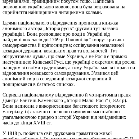
віруваннями, традиційним побутом тощо. Написана
розмовною українською мовою, вона була розрахована на
сприйняття найширшими читацькими колами.
Ідеями національного відродження пронизана книжка
анонімного автора „Історія русів” (русами тут названо
українців). Вона розповідає про події в Україні від
найдавніших часів до 1769 р. Головні ідеї твору: критика
самодержавства й кріпосництва; оспівування незалежної
козацької держави, козацьких прав та вольностей. Тут
обгрунтована думка, що саме Україна, а не Росія є прямою
наступницею Київської Русі, що українці є окремим від росіян
народом зі своїми традиціями, а тому Україна має всі права на
відновлення козацького самоврядування. З’явився цей
анонімний твір в середовищі козацької старшини й
поширювався в багатьох списках.
Сприяла національному відродженню й чотиритомна праця
Дмитра Бантиш-Каменского „Історія Малої Росії” (1822 р).
Вона написана з використанням багатющого історичного
матеріалу, і фактично є першою науковою масштабною
узагальнюючою працею з історії України від найдавніших
часів до кінця ХVІІІ ст.
У 1818 р. побачила світ друкована граматика живої
української мови („Грамматика малороссийского наречия”) О.