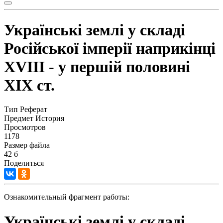
Українські землі у складі
Російської імперії наприкінці
ХVІІІ - у першій половині
ХІХ ст.
Тип
Реферат
Предмет
История
Просмотров
1178
Размер файла
42 б
Поделиться
Ознакомительный фрагмент работы:
Українські землі у складі