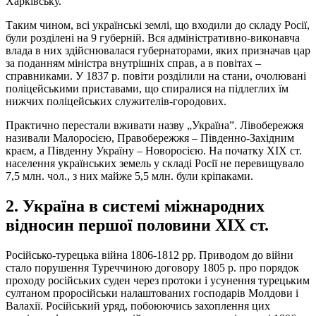
Харківську.
Таким чином, всі українські землі, що входили до складу Росії,
були розділені на 9 губерній. Вся адміністративно-виконавча
влада в них здійснювалася губернаторами, яких призначав цар
за поданням міністра внутрішніх справ, а в повітах –
справниками. У 1837 р. повіти розділили на стани, очолювані
поліцейськими приставами, що спиралися на підлеглих їм
нижчих поліцейських служителів-городових.
Практично перестали вживати назву „Україна”. Лівобережжя
називали Малоросією, Правобережжя – Південно-Західним
краєм, а Південну Україну – Новоросією. На початку ХІХ ст.
населення українських земель у складі Росії не перевищувало
7,5 млн. чол., з них майже 5,5 млн. були кріпаками.
2. Україна в системі міжнародних
відносин першої половини ХІХ ст.
Російсько-турецька війна 1806-1812 рр. Приводом до війни
стало порушення Туреччиною договору 1805 р. про порядок
проходу російських суден через протоки і усунення турецьким
султаном проросійськи налаштованих господарів Молдови і
Валахії. Російський уряд, побоюючись захоплення цих