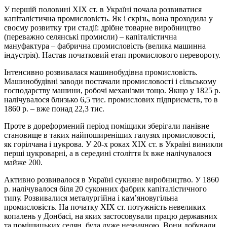
У першій половині ХІХ ст. в Україні почала розвиватися
капіталістична промисловість. Як і скрізь, вона проходила у
своєму розвитку три стадії: дрібне товарне виробництво
(переважно селянські промисли) – капіталістична
мануфактура – фабрична промисловість (велика машинна
індустрія). Настав початковий етап промислового перевороту.
Інтенсивно розвивалася машинобудівна промисловість.
Машинобудівні заводи постачали промисловості і сільському
господарству машини, робочі механізми тощо. Якщо у 1825 р.
налічувалося близько 6,5 тис. промислових підприємств, то в
1860 р. – вже понад 22,3 тис.
Проте в дореформений період поміщики зберігали панівне
становище в таких найпоширеніших галузях промисловості,
як горілчана і цукрова. У 20-х роках ХІХ ст. в Україні виникли
перші цукроварні, а в середині століття їх вже налічувалося
майже 200.
Активно розвивалося в Україні сукняне виробництво. У 1860
р. налічувалося біля 20 суконних фабрик капіталістичного
типу. Розвивалися металургійна і кам’яновугільна
промисловість. На початку ХІХ ст. потужність невеликих
копалень у Донбасі, на яких застосовували працю державних
та поміщицьких селян, була дуже незначною. Вони добували