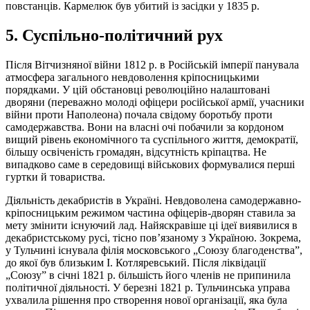
повстанців. Кармелюк був убитий із засідки у 1835 р.
5. Суспільно-політичний рух
Після Вітчизняної війни 1812 р. в Російській імперії панувала
атмосфера загального невдоволення кріпосницькими
порядками. У цій обстановці революційно налаштовані
дворяни (переважно молоді офіцери російської армії, учасники
війни проти Наполеона) почала свідому боротьбу проти
самодержавства. Вони на власні очі побачили за кордоном
вищий рівень економічного та суспільного життя, демократії,
більшу освіченість громадян, відсутність кріпацтва. Не
випадково саме в середовищі військових формувалися перші
гуртки й товариства.
Діяльність декабристів в Україні. Невдоволена самодержавно-
кріпосницьким режимом частина офіцерів-дворян ставила за
мету змінити існуючий лад. Найяскравіше ці ідеї виявилися в
декабристському русі, тісно пов’язаному з Україною. Зокрема,
у Тульчині існувала філія московського „Союзу благоденства”,
до якої був близьким І. Котляревський. Після ліквідації
„Союзу” в січні 1821 р. більшість його членів не припинила
політичної діяльності. У березні 1821 р. Тульчинська управа
ухвалила рішення про створення нової організації, яка була