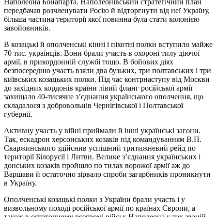
Наполеона Бонапарта. Наполеонівський стратегічний план
передбачав розчленувати Росію й відторгнути від неї Україну,
більша частина території якої повинна була стати колонією
завойовників.
В козацькі й ополченські кінні і піхотні полки вступило майже
70 тис. українців. Вони брали участь в охороні тилу діючої
армії, в прикордонній службі тощо. В бойових діях
безпосередню участь взяли два бузьких, три полтавських і три
київських козацьких полки. Під час контрнаступу від Москви
до західних кордонів країни лівий фланг російської армії
захищало 40-тисячне з’єднання українського ополчення, що
складалося з добровольців Чернігівської і Полтавської
губернії.
Активну участь у війні приймали й інші українські загони.
Так, ескадрон херсонських козаків під командуванням В.П.
Скаржинського здійснив успішний тритижневий рейд по
території Білорусії і Литви. Велике з’єднання українських і
донських козаків пройшло по тилах ворожої армії аж до
Варшави й остаточно зірвало спроби загарбників проникнути
в Україну.
Ополченські козацькі полки з України брали участь і у
визвольному поході російської армії по країнах Європи, а
також в остаточному розгромі військ Наполеона у так званій