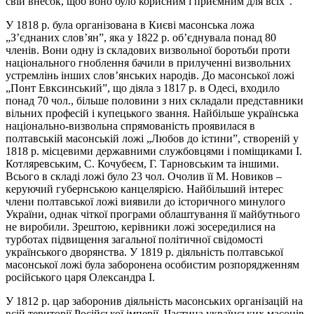
свій внесок, щоб воно було корисним і приємним для всіх”.
У 1818 р. була організована в Києві масонська ложа
„З’єднаних слов’ян”, яка у 1822 р. об’єднувала понад 80
членів. Вони одну із складових визвольної боротьби проти
національного гноблення бачили в прилученні визвольних
устремлінь інших слов’янських народів. До масонської ложі
„Понт Евксинський”, що діяла з 1817 р. в Одесі, входило
понад 70 чол., більше половини з них складали представники
вільних професій і купецького звання. Найбільше українська
національно-визвольна спрямованість проявилася в
полтавській масонській ложі „Любов до істини”, створеній у
1818 р. місцевими державними службовцями і поміщиками І.
Котляревським, С. Кочубеєм, Г. Тарновським та іншими.
Всього в складі ложі було 23 чол. Очолив її М. Новиков –
керуючий губернською канцелярією. Найбільший інтерес
члени полтавської ложі виявили до історичного минулого
України, однак чіткої програми облаштування її майбутнього
не виробили. Зрештою, керівники ложі зосередилися на
турботах підвищення загальної політичної свідомості
українського дворянства. У 1819 р. діяльність полтавської
масонської ложі була заборонена особистим розпорядженням
російського царя Олександра I.
У 1812 р. цар заборонив діяльність масонських організацій на
всій території Російської імперії. Частина українських масонів