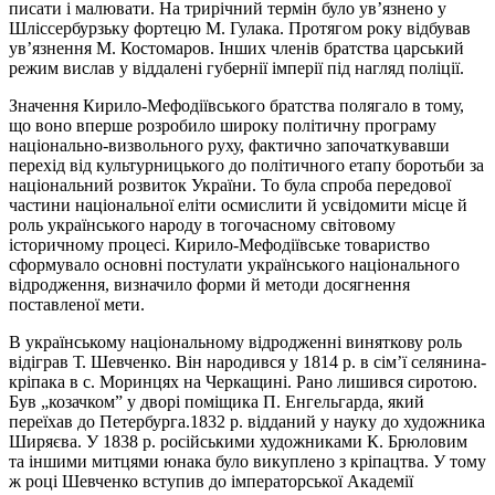
писати і малювати. На трирічний термін було ув’язнено у
Шліссербурзьку фортецю М. Гулака. Протягом року відбував
ув’язнення М. Костомаров. Інших членів братства царський
режим вислав у віддалені губернії імперії під нагляд поліції.
Значення Кирило-Мефодіївського братства полягало в тому,
що воно вперше розробило широку політичну програму
національно-визвольного руху, фактично започаткувавши
перехід від культурницького до політичного етапу боротьби за
національний розвиток України. То була спроба передової
частини національної еліти осмислити й усвідомити місце й
роль українського народу в тогочасному світовому
історичному процесі. Кирило-Мефодіївське товариство
сформувало основні постулати українського національного
відродження, визначило форми й методи досягнення
поставленої мети.
В українському національному відродженні виняткову роль
відіграв Т. Шевченко. Він народився у 1814 р. в сім’ї селянина-
кріпака в с. Моринцях на Черкащині. Рано лишився сиротою.
Був „козачком” у дворі поміщика П. Енгельгарда, який
переїхав до Петербурга.1832 р. відданий у науку до художника
Ширяєва. У 1838 р. російськими художниками К. Брюловим
та іншими митцями юнака було викуплено з кріпацтва. У тому
ж році Шевченко вступив до імператорської Академії