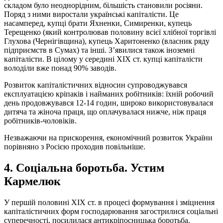
складом було неоднорідним, більшість становили росіяни.
Поряд з ними виростали українські капіталісти. Це
насамперед, купці брати Яхненки, Симиренки, купець
Терещенко (який контролював половину всієї хлібної торгівлі
Глухова (Чернігівщина), купець Харитоненко (власник ряду
підприємств в Сумах) та інші. З’явилися також іноземні
капіталісти. В цілому у середині ХІХ ст. купці капіталісти
володіли вже понад 90% заводів.
Розвиток капіталістичних відносин супроводжувався
експлуатацією кріпаків і найманих робітників: їхній робочий
день продовжувався 12-14 годин, широко використовувалася
дитяча та жіноча праця, що оплачувалася нижче, ніж праця
робітників-чоловіків.
Незважаючи на прискорення, економічний розвиток України
порівняно з Росією проходив повільніше.
4. Соціальна боротьба. Устим
Кармелюк
У першій половині ХІХ ст. в процесі формування і зміцнення
капіталістичних форм господарювання загострилися соціальні
суперечності, посилилася антикріпосницька боротьба.