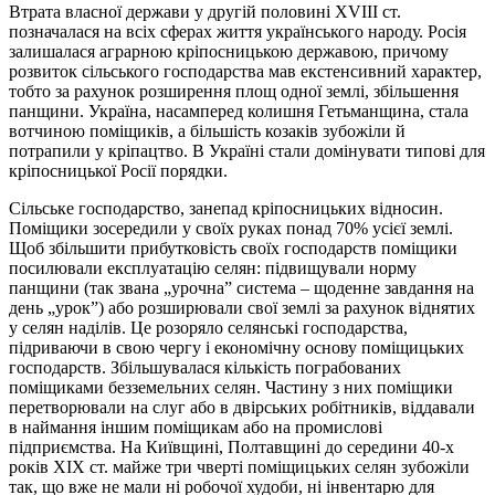
Втрата власної держави у другій половині ХVІІІ ст.
позначалася на всіх сферах життя українського народу. Росія
залишалася аграрною кріпосницькою державою, причому
розвиток сільського господарства мав екстенсивний характер,
тобто за рахунок розширення площ одної землі, збільшення
панщини. Україна, насамперед колишня Гетьманщина, стала
вотчиною поміщиків, а більшість козаків зубожіли й
потрапили у кріпацтво. В Україні стали домінувати типові для
кріпосницької Росії порядки.
Сільське господарство, занепад кріпосницьких відносин.
Поміщики зосередили у своїх руках понад 70% усієї землі.
Щоб збільшити прибутковість своїх господарств поміщики
посилювали експлуатацію селян: підвищували норму
панщини (так звана „урочна” система – щоденне завдання на
день „урок”) або розширювали свої землі за рахунок віднятих
у селян наділів. Це розоряло селянські господарства,
підриваючи в свою чергу і економічну основу поміщицьких
господарств. Збільшувалася кількість пограбованих
поміщиками безземельних селян. Частину з них поміщики
перетворювали на слуг або в двірських робітників, віддавали
в наймання іншим поміщикам або на промислові
підприємства. На Київщині, Полтавщині до середини 40-х
років ХІХ ст. майже три чверті поміщицьких селян зубожіли
так, що вже не мали ні робочої худоби, ні інвентарю для