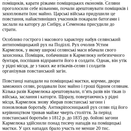
поміщиків, карати різками поміщицьких економів. Селяни
проголосили себе вільними, почали арештовувати поміщиків і
захоплювати їхнє майно. Царські війська придушили це
повстання, найактивніших учасників покарали батогами і
заслали на каторгу до Сибіру, а Семенова присудили до
страти.
Особливо гострого і масового характеру набув селянський
антипоміщицький рух на Поділлі. Рух очолив Устим
Кармелюк, у якому широкі селянські маси вбачали свого
захисника. Поміщик, побачивши в Кармелюку небезпечного
бунтаря, поспішив відправити його в солдати. Однак, він утік
у рідні місця, де з таких же втікачів-селян і солдатів
організував повстанський загін.
Повстанці нападали на поміщицькі маєтки, корчми, двори
заможних селян, роздавали їхнє майно і гроші бідним селянам.
Кілька разів Кармелюка арештовували, п’ять разів він тікав із
війська, заслання і каторги. Щоразу, повертаючись у рідні
місця, Кармелюк знову збирав повстанські загони і
поновлював боротьбу. Антикріпосницький рух селян під його
керівництвом тривав майже чверть століття. За період
повстанської боротьби з 1812 р. до 1835 рр. бойові загони
Кармелюка здійснили понад тисячу нападів на поміщицькі
маєтки. У цих нападах брало участь не менше 20 тис.