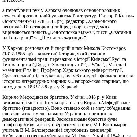
Літературний рух у Харкові очолював основоположник
сучасної прози в новій українській літературі Григорій Квітка-
Основ’яненко (1778-1843 рр), редактор „Харьковского
весника”. Він створив цілий ряд творів, серед яких
вирізняються повість „Конотопська відьма”, п’єси „Сватання
на Гончарівці” та „Шельменко-денщик”.
У Харкові розпочав свій творчій шлях Микола Костомаров
(1817-1885 рр) – видатний історик, який створив
фундаментальні праці переважно з історії Київської Русі та
Гетьманщини („Богдан Хмельницький”, „Руїна”, „Мазепа і
мазепинці” та ін). Професор Харківського університету І.
Срезневський підготував до друку 6 випусків фольклорних та
історико-літературних збірників „Запорожская старина”, що
виходили у 1833-1838 рр. у Харкові.
Кирило-Мефодіївське братство. У січні 1846 р. у Києві
виникла таємна політична організація Кирило-Мефодіївське
братство (товариство). Воно ставило собі за мету об’єднання
слов’янських земель навколо України на принципах
демократичної федерації. Засновниками братства були
професор Київського університету історик М.І. Костомаров,
учитель В.М. Бєлозерський і службовець канцелярії
Київського генерал-губернатора М. Гулак. У квітні 1846 р. до