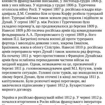
князівств французькими військами, у листопаді-грудні 1806 р.
ввів у них війська. У відповідь у грудні 1806 р. Туреччина
оголосила війну Росії. У червні 1807 р. російська ескадра віце-
адмірала Д.М. Сенявіна біля острова Корфу розбила турецький
флот. Турецькі війська також зазнали ряд поразок і відійшли за
Дунай. У серпні 1807 р. між Росією і Туреччиною було
укладено перемир’я, що продовжувалося до березня 1809 р.
Навесні 1809 р.80-тисячна російська армія під командуванням
фельдмаршала А.А. Прозоровського (у серпні 1809 р. його
змінив П.І. Багратіон) почала воєнні дії проти турецьких
фортець і заволоділа деякими з них, зокрема Ізмаїлом,
Браїловим, взяла в облогу Сілістрію. Навесні 1810 р. російська
армія переправила через Дунай і також захопила ряд фортець.
На початку 1811 р. через протистояння з Францією Дунайська
армія була ослаблена перекиданням частини військ на
західний кордон. Однак, незважаючи на це, призначений у
березні 1811 р. головнокомандувачем армії М.І. Кутузов, зумів
переломити ситуацію. Головні сили турків, що знаходилися на
лівому березі Дунаю, були оточені і в кінці листопада 1811 р.
капітулювали. Були розпочаті мирні переговори, які
закінчилися підписанням у травні 1812 р. Бухарестського
мирного договору.
Україна в російсько-французькій війні 1812 р. У червні 1812 р.
почалося вторгнення в Росію військ французького імператора