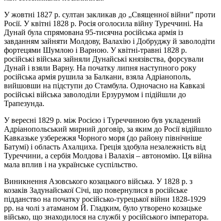
У жовтні 1827 р. султан закликав до „Священної війни” проти
Росії. У квітні 1828 р. Росія оголосила війну Туреччині. На
Дунай була спрямована 95-тисячна російська армія із
завданням зайняти Молдову, Валахію і Добруджу й заволодіти
фортецями Шумлою і Варною. У квітні-травні 1828 р.
російські війська зайняли Дунайські князівства, форсували
Дунай і взяли Варну. На початку липня наступного року
російська армія рушила за Балкани, взяла Адріанополь,
вийшовши на підступи до Стамбула. Одночасно на Кавказі
російські війська заволоділи Ерзурумом і підійшли до
Трапезунда.
У вересні 1829 р. між Росією і Туреччиною був укладений
Адріанопольський мирний договір, за яким до Росії відійшло
Кавказьке узбережжя Чорного моря (до району північніше
Батумі) і область Ахалциха. Греція здобула незалежність від
Туреччини, а сербія Молдова і Валахія – автономію. Ця війна
мала вплив і на українське суспільство.
Виникнення Азовського козацького війська. У 1828 р. з
козаків Задунайської Січі, що повернулися в російське
підданство на початку російсько-турецької війни 1828-1929
рр. на чолі з атаманом Й. Гладким, було утворено козацьке
військо, що знаходилося на службі у російського імператора.