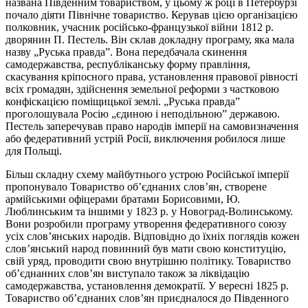
названа Південним товариством, у цьому ж році в Петербурзі
почало діяти Північне товариство. Керував цією організацією
полковник, учасник російсько-французької війни 1812 р.
дворянин П. Пестель. Він склав докладну програму, яка мала
назву „Руська правда”. Вона передбачала скинення
самодержавства, республіканську форму правління,
скасування кріпосного права, установлення правової рівності
всіх громадян, здійснення земельної реформи з частковою
конфіскацією поміщицької землі. „Руська правда”
проголошувала Росію „єдиною і неподільною” державою.
Пестель заперечував право народів імперії на самовизначення
або федеративний устрій Росії, виключення робилося лише
для Польщі.
Більш складну схему майбутнього устрою Російської імперії
пропонувало Товариство об’єднаних слов’ян, створене
армійськими офіцерами братами Борисовими, Ю.
Люблинським та іншими у 1823 р. у Новоград-Волинському.
Вони розробили програму утворення федеративного союзу
усіх слов’янських народів. Відповідно до їхніх поглядів кожен
слов’янський народ повинний був мати свою конституцію,
свій уряд, проводити свою внутрішню політику. Товариство
об’єднанних слов’ян виступало також за ліквідацію
самодержавства, установлення демократії. У вересні 1825 р.
Товариство об’єднаних слов’ян приєдналося до Південного