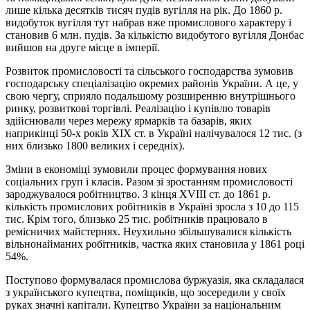
лише кілька десятків тисяч пудів вугілля на рік. До 1860 р.
видобуток вугілля тут набрав вже промислового характеру і
становив 6 млн. пудів. За кількістю видобутого вугілля Донбас
вийшов на друге місце в імперії.
Розвиток промисловості та сільського господарства зумовив
господарську спеціалізацію окремих районів України. А це, у
свою чергу, сприяло подальшому розширенню внутрішнього
ринку, розвиткові торгівлі. Реалізацію і купівлю товарів
здійснювали через мережу ярмарків та базарів, яких
наприкінці 50-х років ХІХ ст. в Україні налічувалося 12 тис. (з
них близько 1800 великих і середніх).
Зміни в економіці зумовили процес формування нових
соціальних груп і класів. Разом зі зростанням промисловості
зароджувалося робітництво. З кінця ХVІІІ ст. до 1861 р.
кількість промислових робітників в Україні зросла з 10 до 115
тис. Крім того, близько 25 тис. робітників працювало в
ремісничих майстернях. Неухильно збільшувалися кількість
вільнонайманих робітників, частка яких становила у 1861 році
54%.
Поступово формувалася промислова буржуазія, яка складалася
з українського купецтва, поміщиків, що зосередили у своїх
руках значні капітали. Купецтво України за національним