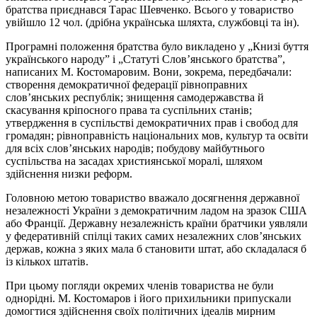
братства приєднався Тарас Шевченко. Всього у товариство
увійшло 12 чол. (дрібна українська шляхта, службовці та ін).
Програмні положення братства було викладено у „Книзі буття
українського народу” і „Статуті Слов’янського братства”,
написаних М. Костомаровим. Вони, зокрема, передбачали:
створення демократичної федерації рівноправних
слов’янських республік; знищення самодержавства й
скасування кріпосного права та суспільних станів;
утвердження в суспільстві демократичних прав і свобод для
громадян; рівноправність національних мов, культур та освіти
для всіх слов’янських народів; побудову майбутнього
суспільства на засадах християнської моралі, шляхом
здійснення низки реформ.
Головною метою товариство вважало досягнення державної
незалежності України з демократичним ладом на зразок США
або Франції. Державну незалежність країни братчики уявляли
у федеративній спілці таких самих незалежних слов’янських
держав, кожна з яких мала б становити штат, або складалася б
із кількох штатів.
При цьому погляди окремих членів товариства не були
однорідні. М. Костомаров і його прихильники припускали
домогтися здійснення своїх політичних ідеалів мирним