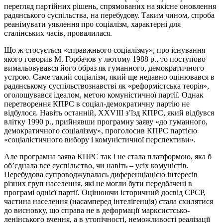
перегляд партійних рішень, спрямованих на якісне оновлення
радянського суспільства, на перебудову. Таким чином, спроба
реанімувати уявлення про соціалізм, характерні для
сталінських часів, провалилася.
Що ж стосується «справжнього соціалізму», про існування
якого говорив М. Горбачов у лютому 1988 р., то поступово
вимальовувався його образ як гуманного, демократичного
устрою. Саме такий соціалізм, який ще недавно оцінювався в
радянському суспільствознавстві як «реформістська теорія»,
оголошувався ідеалом, метою комуністичної партії. Однак
перетворення КПРС в соціал-демократичну партію не
відбулося. Навіть останній, ХХVІІІ з’їзд КПРС, який відбувся
влітку 1990 р., прийнявши програмну заяву «до гуманного,
демократичного соціалізму», проголосив КПРС партією
«соціалістичного вибору і комуністичної перспективи».
Але програмна заява КПРС так і не стала платформою, яка б
об’єднала все суспільство, чи навіть – усіх комуністів.
Перебудова супроводжувалась диференціацією інтересів
різних груп населення, які не могли бути передбачені в
програмі однієї партії. Оцінюючи історичний досвід СРСР,
частина населення (насамперед інтелігенція) стала схилятися
до висновку, що справа не в деформації марксистсько-
ленінського вчення, а в утопічності, неможливості реалізації