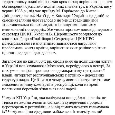
теоретичному плані він означав крок назад порівняно з рівнем
обговорення суспільно-політичних питань тут, в Україні, ще у
червні 1985 р., під час приїзду М. Горбачова до Києва і
Дніпропетровська. На з’їзді ж Компартії України традиційне
самовихваляння чергувалося з не менш традиційними
«постановками нових завдань» і пошуками винних у
невиконанні попередніх. Усе «новаторство» доповіді першого
секретаря ЦК КП України В. Щербицького зводилося до
констатації, що «Політбюро і Секретаріат ЦК КПРС
цілеспрямовано і наполегливо займаються назрілими
проблемами життя країни, вирішення яких раніше з різних
причин нерідко відкладалось».
Загалом же до кінця 80‑х рр. сподівання на поліпшення життя
в Україні пов’язувалося з Москвою, перебудовою в центрі, За
цих умов, на фоні зростаючого демократизму центральної
влади, авторитет республіканських партійно – державних
структур падав. Це багато в чому зумовило наступне стрімке
зниження впливу компартії в республіці, коли на арені
політичної боротьби з’явилися нові партії.
Чому ж КП України, яка налічувала понад 3млн. членів, не
тільки не змогла очолити складні й суперечливі процеси
перетворень у республіці, а й від самого початку гальмувала
їх? Чому вона, зосередивши майже весь інтелектуальний