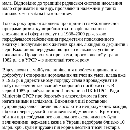
мала. Відповідно до традицій радянської системи населення
мало сприймати її на віру, проявляючи належний у таких
випадках «ентузіазм і захоплення».
Того ж року було оголошено про прийняття «Комплексної
програми розвитку виробництва товарів народного
споживання і сфери послуг на 1986–2000 рр.», якою
передбачалося забезпечення предметами повсякденного
вжитку і послугами всіх жителів країни, ліквідацію дефіцитів і
черг. Важливою передумовою цього вважалося успішне
виконання Продовольчої програми, проголошеної у травні
1982 р., а в УРСР – в листопаді того ж року.
Відсуваючи на майбутнє вирішення проблем підвищення
добробуту і створення нормальних житлових умов, влада вже
в 1985 р. в директивному порядку стала впроваджувати в
побут населення так званий «здоровий спосіб життя». В
червні 1985 р. набула чинності постанова ЦК КПРС і Ради
Міністрів СРСР про боротьбу з алкоголізмом та його
негативними наслідками. Виконання цієї постанови
супроводжувалося безліччю абсолютно непродуманих заходів,
від яких через деякий час довелося відмовитися. Крім того,
збитки від необдуманого соціального експерименту були
величезними: державна казна в Україні недобрала близько 10
млрд. крб., були вирубані під корінь десятки тисяч гектарів