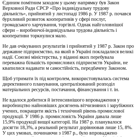
Єдиним помітним заходом у цьому напрямку був Закон
Верховної Ради СРСР «Про індивідуальну трудову
діяльність», прийнятий у листопаді 1986 р. У 1987 р. почався
бурхливий розвиток кооперативів у сфері послуг,
громадського харчування, торгівлі. Однак найголовнішої
сфери – виробничої-індивідуальна трудова діяльність і
кооперативи торкнулися мало.
Не дав очікуваних результатів і прийнятий у 1987 р. Закон про
державне підприємство, на який в Україні покладалися великі
надії. Союзні міністерства, у віданні яких перебувала
переважна більшість промислових підприємств України, не
квапилися надавати м самостійність, передбачену Законом.
Щоб утримати їх під контролем, використовувалась система
директивного планування, централізований розподіл
матеріальних ресурсів, постачання, фінансування і т. ін.
Не вдалося добитися й інтенсивнішого впровадження у
виробництво найновіших досягнень вітчизняних і зарубіжних
учених, покращити якість і технічний рівень промислової
продукції. У 1986 р. промисловість України давала лише
15,9% продукції вищої категорії. На 1987 р. планувалося
досягти 18,3%, а реальний результат дорівнював лише 15, 8%.
У цих умовах, починаючи з 1987 р., було впроваджено