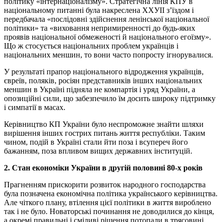
політику «інтернаціоналізму». Стратегічна лінія КПУ в
національному питанні була накреслена ХХУІІ з’їздом і
передбачала «послідовні здійснення ленінської національної
політики» та «виховання непримиренності до будь-яких
проявів національної обмеженості й національного егоїзму».
Що ж стосується національних проблем українців і
національних меншин, то вони часто попросту ігнорувалися.
У результаті прапор національного відродження українців,
євреїв, поляків, росіян представників інших національних
меншин в Україні підняла не компартія і уряд України, а
опозиційні сили, що забезпечило їм досить широку підтримку
і симпатії в масах.
Керівництво КП України було неспроможне знайти шляхи
вирішення інших гострих питань життя республіки. Таким
чином, подій в Україні стали йти поза і всупереч його
бажанням, поза впливом вищих державних інституцій.
2. Стан економіки України в другій половині 80-х років
Прагненням прискорити розвиток народного господарства
була позначена економічна політика українського керівництва.
Але чіткого плану, втілення цієї політики в життя вироблено
так і не було. Новаторські починання не доводилися до кінця,
а окремі правильні і сміливі рішення потопали в трясовині