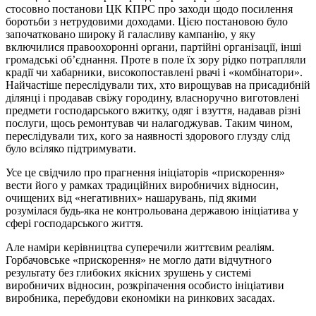
стосовно постанови ЦК КПРС про заходи щодо посилення
боротьби з нетрудовими доходами. Цією постановою було
започатковано широку й галасливу кампанію, у яку
включилися правоохоронні органи, партійні організації, інші
громадські об’єднання. Проте в поле їх зору рідко потрапляли
крадії чи хабарники, високопоставлені рвачі і «комбінатори».
Найчастіше переслідували тих, хто вирощував на присадибній
ділянці і продавав свіжу городину, власноручно виготовлені
предмети господарського вжитку, одяг і взуття, надавав різні
послуги, щось ремонтував чи налагоджував. Таким чином,
переслідували тих, кого за наявності здорового глузду слід
було всіляко підтримувати.
Усе це свідчило про прагнення ініціаторів «прискорення»
вести його у рамках традиційних виробничих відносин,
очищених від «негативних» нашарувань, під якими
розумілася будь-яка не контрольована державою ініціатива у
сфері господарського життя.
Але наміри керівництва суперечили життєвим реаліям.
Горбачовське «прискорення» не могло дати відчутного
результату без глибоких якісних зрушень у системі
виробничих відносин, розкріпачення особисто ініціативи
виробника, перебудови економіки на ринкових засадах.