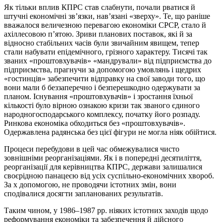
Як тільки вплив КПРС став слабнути, почали рватися й
штучні економічні зв’язки, нав’язані «зверху». Те, що раніше
вважалося величезною перевагою економіки СРСР, стало й
ахіллесовою п’ятою. Зриви планових поставок, які й за
відносно стабільних часів були звичайним явищем, тепер
стали набувати епідемічного, грізного характеру. Тисячі так
званих «проштовхувачів» «мандрували» від підприємства до
підприємства, прагнучи за допомогою умовлянь і щедрих
«гостинців» забезпечити відправку на свої заводи того, що
вони мали б беззаперечно і безперешкодно одержувати за
планом. Існування «проштовхувачів» і зростання їхньої
кількості було вірною ознакою кризи так званого єдиного
народногосподарського комплексу, початку його розпаду.
Ринкова економіка обходиться без «проштовхувачів».
Одержавлена радянська без цієї фігури не могла ніяк обійтися.
Процеси перебудови в цей час обмежувалися чисто
зовнішніми реорганізаціями. Як і в попередні десятиліття,
реорганізації для керівництва КПРС, держави залишалися
своєрідною панацеєю від усіх суспільно-економічних хвороб.
За х допомогою, не проводячи істотних змін, вони
сподівалися досягти запланованих результатів.
Таким чином, у 1986–1987 рр. ніяких істотних заходів щодо
реформування економіки та забезпечення й дійсного