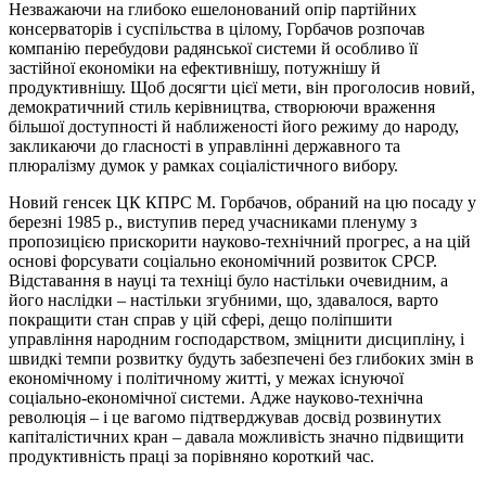
Незважаючи на глибоко ешелонований опір партійних
консерваторів і суспільства в цілому, Горбачов розпочав
компанію перебудови радянської системи й особливо її
застійної економіки на ефективнішу, потужнішу й
продуктивнішу. Щоб досягти цієї мети, він проголосив новий,
демократичний стиль керівництва, створюючи враження
більшої доступності й наближеності його режиму до народу,
закликаючи до гласності в управлінні державного та
плюралізму думок у рамках соціалістичного вибору.
Новий генсек ЦК КПРС М. Горбачов, обраний на цю посаду у
березні 1985 р., виступив перед учасниками пленуму з
пропозицією прискорити науково-технічний прогрес, а на цій
основі форсувати соціально економічний розвиток СРСР.
Відставання в науці та техніці було настільки очевидним, а
його наслідки – настільки згубними, що, здавалося, варто
покращити стан справ у цій сфері, дещо поліпшити
управління народним господарством, зміцнити дисципліну, і
швидкі темпи розвитку будуть забезпечені без глибоких змін в
економічному і політичному житті, у межах існуючої
соціально-економічної системи. Адже науково-технічна
революція – і це вагомо підтверджував досвід розвинутих
капіталістичних кран – давала можливість значно підвищити
продуктивність праці за порівняно короткий час.