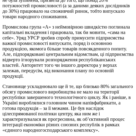
не була зупинена, призвела до того, що понад 20%
потужностей промисловості (а за даними деяких дослідників
до 30%) працювало на споживчий ринок, тобто випускало
товари народного споживання.
Промислова група «А» з неймовірною швидкістю поглинала
капітальні вкладення і працювала, так би мовити, «сама на
себе». Уряд УРСР зробив спробу примусити підприємства
важкої промисловості випускати, поряд із основною
продукцією, якомога більше товарів повсякденного попиту.
Але, підпорядковані центральним відомствам, ці підприємства
відверто ігнорували розпорядження республіканських
властей. Авторитет того чи іншого директора у верхах
залежав, передусім, від виконання плану по основній
продукції.
Становище ускладнювало ще й те, що близько 80% загального
обсягу промислового виробництва не мало на території
республіки завершеного технологічного циклу. Як і раніше, в
Україні вироблялися головним чином напівфабрикати, а
готова продукція – за її межами. Це був наслідок
цілеспрямованої політики центру, яка ним же і
характеризувалася як прогресивна, як об’єктивний процес
інтеграції економіки різних союзних республік в рамках
«єдиного народногосподарського комплексу».