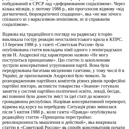
побудований в СРСР лад «деформованим соціалізмом». Через
кілька місяців, у лютому 1988 р., він проголосив відмову «від
догматичної, бюрократичної спадщини», яка «не має нічого
спільного ні з марксизмом-ленінізмом, ні зі справжнім
соціалізмом».
Відмова від традиційного погляду на радянську історію
викликала гостру реакцію неосталіністського крила в КПРС.
13 березня 1988 р. у газеті «Советская Россия» була
опублікована стаття викладача хімії одного з ленінградських
вузів Н. Андрєєвої під характерною назвою «Не могу
поступиться принципами». Цю статтю із захопленням
зустріли консервативні угруповання партії. Вона була
передрукована багатьма місцевими газетами, у тому числі й в
Україні, де прихильників Андрєєвої було чимало. За
розпорядженням партійних комітетів різних рівнів професійні
партійні лектори, активісти товариства «Знання» готували
заняття у системі партійно-політичної освіти, лекції, бесіди,
які повинні були донести зміст та ідеї статі до кожного
громадянина республіки. Назрівав консервативний переворот,
відмова від курсу на перебудову. Ситуація різко змінилася
після 5 квітня 1988 р., коли газета «Правда» опублікувала
редакційну статтю «Принципы перестройки:
революционность мышления и действий», яка викривала
статтю в «Советской России» як спробу консерваторів почати