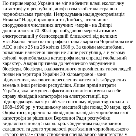
По-перше народ України не міг вибачити владі екологічну
катастрофу в республіці, апофеозом якої стала страшна
чорнобильська трагедія. Непродумана надіндунстралізація
Нижньої Наддніпрянщини та Донбасу, інтенсивне
спорудження численних штучних «морів» на Дніпрі
доповнилося в 70–80-ті рр. побудовою мережі атомних
електростанцій у безпосередній близькості від великих
міст.Екологічною катастрофою стала аварія на Чорнобильській
АЕС в ніч з 25 на 26 квітня 1986 р. За своїми масштабами,
розмірами нанесеної шкоди не лише республіці, а й усьому
світові, чорнобильська катастрофа мала справді глобальний
характер. Аварія призвела до небаченого забруднення
біосфери, біосфери, радіоактивного опромінення тисяч людей,
появи на території України 30-кілометрової «зони
відчуження», масового переселення жителів із забруднених
земель в інші регіони республіки. Лише прямі витрати
України, яка вимушена фактично повністю взяти на себе
справу ліквідації катастрофи на електростанції, що
підпорядковувалася у свій час союзному відомству, склали в
1988–1990 рр. у тодішньому масштабі цін понад 20 млрд. крб.
Окрім того, щорічно на ліквідацію наслідків чорнобильської
катастрофи за рішенням Верховної Ради республіки
виділяється понад 5 млрд. крб. Свідченням надзвичайної
складності та довго тривалості розв’язання чорнобильського
«тугого вузла» стало створення спеціального міністерства у