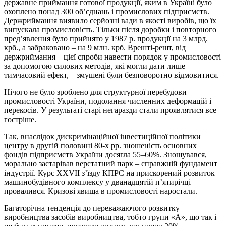
державне приймання готової продукції, яким в Україні було
охоплено понад 300 об’єднань і промислових підприємств.
Держриймання виявило серйозні вади в якості виробів, що їх
випускала промисловість. Тільки після доробки і повторного
пред’явлення було прийнято у 1987 р. продукції на 3 млрд.
крб., а забраковано – на 9 млн. крб. Врешті-решт, від
держриймання – цієї спроби навести порядок у промисловості
за допомогою силових методів, які могли дати лише
тимчасовий ефект, – змушені були безповоротно відмовитися.
Нічого не було зроблено для структурної перебудови
промисловості України, подолання численних деформацій і
перекосів. У результаті старі негаразди стали проявлятися все
гостріше.
Так, внаслідок дискримінаційної інвестиційної політики
центру в другій половині 80‑х рр. зношеність основних
фондів підприємств України досягла 55–60%. Зношувався,
морально застарівав верстатний парк – справжній фундамент
індустрії. Курс ХХVІІ з’їзду КПРС на прискорений розвиток
машинобудівного комплексу у дванадцятій п’ятирічці
провалився. Кризові явища в промисловості наростали.
Багаторічна тенденція до переважаючого розвитку
виробництва засобів виробництва, тобто групи «А», що так і