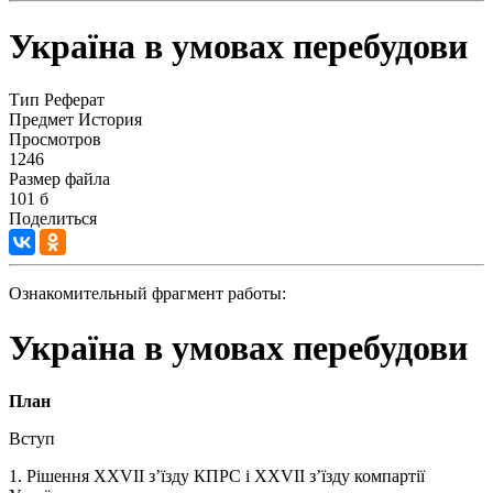
Україна в умовах перебудови
Тип
Реферат
Предмет
История
Просмотров
1246
Размер файла
101 б
Поделиться
Ознакомительный фрагмент работы:
Україна в умовах перебудови
План
Вступ
1. Рішення ХХVІІ з’їзду КПРС і ХХVІІ з’їзду компартії