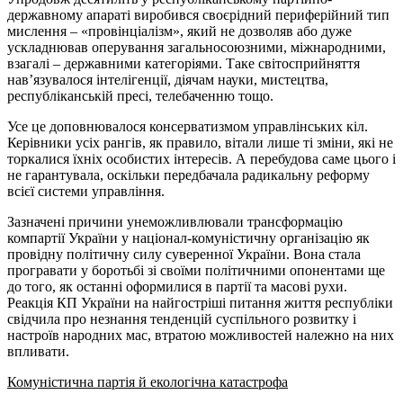
державному апараті виробився своєрідний периферійний тип
мислення – «провінціалізм», який не дозволяв або дуже
ускладнював оперування загальносоюзними, міжнародними,
взагалі – державними категоріями. Таке світосприйняття
нав’язувалося інтелігенції, діячам науки, мистецтва,
республіканській пресі, телебаченню тощо.
Усе це доповнювалося консерватизмом управлінських кіл.
Керівники усіх рангів, як правило, вітали лише ті зміни, які не
торкалися їхніх особистих інтересів. А перебудова саме цього і
не гарантувала, оскільки передбачала радикальну реформу
всієї системи управління.
Зазначені причини унеможливлювали трансформацію
компартії України у націонал-комуністичну організацію як
провідну політичну силу суверенної України. Вона стала
програвати у боротьбі зі своїми політичними опонентами ще
до того, як останні оформилися в партії та масові рухи.
Реакція КП України на найгостріші питання життя республіки
свідчила про незнання тенденцій суспільного розвитку і
настроїв народних мас, втратою можливостей належно на них
впливати.
Комуністична партія й екологічна катастрофа