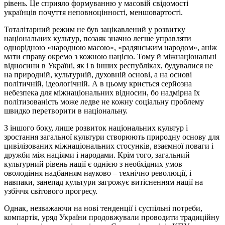
рівень. Це сприяло формуванню у масовій свідомості
українців почуття неповноцінності, меншовартості.
Тоталітарний режим не був зацікавлений у розвитку
національних культур, позаяк значно легше управляти
однорідною «народною масою», «радянським народом», аніж
мати справу окремо з кожною нацією. Тому й міжнаціональні
відносини в Україні, як і в інших республіках, будувалися не
на природній, культурній, духовній основі, а на основі
політичній, ідеологічній. А в цьому криється серйозна
небезпека для міжнаціональних відносин, бо надмірна їх
політизованість може ледве не кожну соціальну проблему
швидко перетворити в національну.
З іншого боку, лише розвиток національних культур і
зростання загальної культури створюють природну основу для
цивілізованих міжнаціональних стосунків, взаємної поваги і
дружби між націями і народами. Крім того, загальний
культурний рівень нації є однією з необхідних умов
оволодіння надбанням науково – технічно революції, і
навпаки, занепад культури загрожує витісненням нації на
узбіччя світового прогресу.
Однак, незважаючи на нові тенденції і суспільні потреби,
компартія, уряд України продовжували проводити традиційну