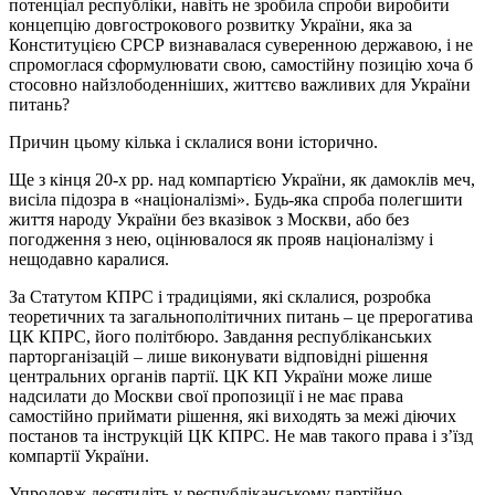
потенціал республіки, навіть не зробила спроби виробити
концепцію довгострокового розвитку України, яка за
Конституцією СРСР визнавалася суверенною державою, і не
спромоглася сформулювати свою, самостійну позицію хоча б
стосовно найзлободенніших, життєво важливих для України
питань?
Причин цьому кілька і склалися вони історично.
Ще з кінця 20‑х рр. над компартією України, як дамоклів меч,
висіла підозра в «націоналізмі». Будь-яка спроба полегшити
життя народу України без вказівок з Москви, або без
погодження з нею, оцінювалося як прояв націоналізму і
нещодавно каралися.
За Статутом КПРС і традиціями, які склалися, розробка
теоретичних та загальнополітичних питань – це прерогатива
ЦК КПРС, його політбюро. Завдання республіканських
парторганізацій – лише виконувати відповідні рішення
центральних органів партії. ЦК КП України може лише
надсилати до Москви свої пропозиції і не має права
самостійно приймати рішення, які виходять за межі діючих
постанов та інструкцій ЦК КПРС. Не мав такого права і з’їзд
компартії України.
Упродовж десятиліть у республіканському партійно-