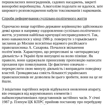
першокласних виноградників, садових насаджень, закриті
виноробні виробництва. Алкоголізм подолати не вдалося, зате
широкого розповсюдження набули токсикоманія і наркоманія.
Спроби реформування суспільно-політичного життя
Одночасно вище партійно-державне керівництво здійснювало
деякі кроки в напрямку оздоровлення суспільно-політичного
життя, усунення найбільш кричущої несправедливості. Так,
воно наважилося у кінці 1986 р. повернути з горьківського
заслання до Москви всесвітньо відомого російського
правозахисника А. Сахарова. Почалося звільнення
політв’язнів. Характерно, що репресовані за «антирадянську
діяльність» в Україні були випущені на волю пізніше. Як
правило, вони одержували принизливу пропозицію написати
прохання про помилування. Це фактично означало –
перекреслити свою минулу діяльність і виправдати поведінку
властей. Громадянська совість більшості українських
правозахисників не дозволяла їм цього зробити, вони на це не
йшли.
З ініціативи партійних верхів відбувалося оновлення апарату,
він очищався від корумпованих елементів і
найконсервативніших представників застійних часів. У січні
1987 р. Пленум ЦК КПРС прийняв постанову про перебудову