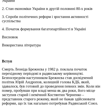
України
2. Стан економіки України в другій половині 80‑х років
3. Спроби політичних реформ і зростання активності
суспільства
4. Початок формування багатопартійності в Україні
Висновок
Використана література
Вступ
Смерть Леоніда Брежнєва у 1982 р. поклала початок
перехідному періодові в радянському керівництві.
Безпосереднім наступником Брежнєва став досвідчений
політик Юрій Андропов, колишній голова КДБ, який,
здавалося, був готовий до проведення певних змін. Коли він
помер, пробувши при владі менш як два роки, його місце
заступив старий і немічний Костянтин Черненко –
представник старого режиму, який не бажав здійснювати
реформи, що їх так нагально потребував Радянський Союз.