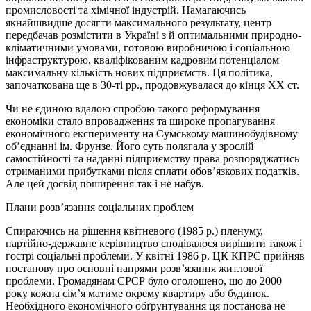
промисловості та хімічної індустрій. Намагаючись
якнайшвидше досягти максимального результату, центр
передбачав розмістити в Україні з й оптимальними природно-
кліматичними умовами, готовою виробничою і соціальною
інфраструктурою, кваліфікованим кадровим потенціалом
максимальну кількість нових підприємств. Ця політика,
започаткована ще в 30-ті рр., продовжувалася до кінця ХХ ст.
Чи не єдиною вдалою спробою такого реформування
економіки стало впровадження та широке пропагування
економічного експерименту на Сумському машинобудівному
об’єднанні ім. Фрунзе. Його суть полягала у зрослій
самостійності та наданні підприємству права розпоряджатись
отриманими прибутками після сплати обов’язкових податків.
Але цей досвід поширення так і не набув.
Плани розв’язання соціальних проблем
Спираючись на рішення квітневого (1985 р.) пленуму,
партійно-державне керівництво сподівалося вирішити також і
гострі соціальні проблеми. У квітні 1986 р. ЦК КПРС прийняв
постанову про основні напрями розв’язання житлової
проблеми. Громадянам СРСР було оголошено, що до 2000
року кожна сім’я матиме окрему квартиру або будинок.
Необхідного економічного обґрунтування ця постанова не