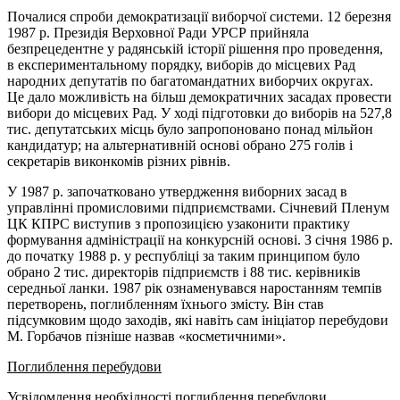
Почалися спроби демократизації виборчої системи. 12 березня
1987 р. Президія Верховної Ради УРСР прийняла
безпрецедентне у радянській історії рішення про проведення,
в експериментальному порядку, виборів до місцевих Рад
народних депутатів по багатомандатних виборчих округах.
Це дало можливість на більш демократичних засадах провести
вибори до місцевих Рад. У ході підготовки до виборів на 527,8
тис. депутатських місць було запропоновано понад мільйон
кандидатур; на альтернативній основі обрано 275 голів і
секретарів виконкомів різних рівнів.
У 1987 р. започатковано утвердження виборних засад в
управлінні промисловими підприємствами. Січневий Пленум
ЦК КПРС виступив з пропозицією узаконити практику
формування адміністрації на конкурсній основі. З січня 1986 р.
до початку 1988 р. у республіці за таким принципом було
обрано 2 тис. директорів підприємств і 88 тис. керівників
середньої ланки. 1987 рік ознаменувався наростанням темпів
перетворень, поглибленням їхнього змісту. Він став
підсумковим щодо заходів, які навіть сам ініціатор перебудови
М. Горбачов пізніше назвав «косметичними».
Поглиблення перебудови
Усвідомлення необхідності поглиблення перебудови