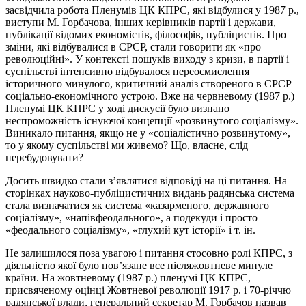
засвідчила робота Пленумів ЦК КПРС, які відбулися у 1987 р.,
виступи М. Горбачова, інших керівників партії і держави,
публікації відомих економістів, філософів, публіцистів. Про
зміни, які відбувалися в СРСР, стали говорити як «про
революційні». У контексті пошуків виходу з кризи, в партії і
суспільстві інтенсивно відбувалося переосмислення
історичного минулого, критичний аналіз створеного в СРСР
соціально-економічного устрою. Вже на червневому (1987 р.)
Пленумі ЦК КПРС у ході дискусії було визнано
неспроможність існуючої концепції «розвинутого соціалізму».
Виникало питання, якщо не у «соціалістично розвинутому»,
то у якому суспільстві ми живемо? Що, власне, слід
перебудовувати?
Досить швидко стали з’являтися відповіді на ці питання. На
сторінках науково-публіцистичних видань радянська система
стала визначатися як система «казарменого, державного
соціалізму», «напівфеодального», а подекуди і просто
«феодального соціалізму», «глухий кут історії» і т. ін.
Не залишилося поза увагою і питання стосовно ролі КПРС, з
діяльністю якої було пов’язане все післяжовтневе минуле
країни. На жовтневому (1987 р.) пленумі ЦК КПРС,
присвяченому оцінці Жовтневої революції 1917 р. і 70-річчю
радянської влади, генеральний секретар М. Горбачов назвав