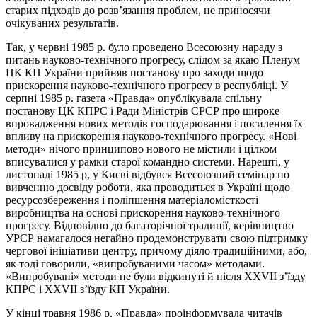
старих підходів до розв’язання проблем, не приносячи
очікуваних результатів.
Так, у червні 1985 р. було проведено Всесоюзну нараду з
питань науково-технічного прогресу, слідом за якаю Пленум
ЦК КП України прийняв постанову про заходи щодо
прискорення науково-технічного прогресу в республіці. У
серпні 1985 р. газета «Правда» опублікувала спільну
постанову ЦК КПРС і Ради Міністрів СРСР про широке
впровадження нових методів господарювання і посилення їх
впливу на прискорення науково-технічного прогресу. «Нові
методи» нічого принципово нового не містили і цілком
вписувалися у рамки старої командно системи. Нарешті, у
листопаді 1985 р, у Києві відбувся Всесоюзний семінар по
вивченню досвіду роботи, яка проводиться в Україні щодо
ресурсозбереження і поліпшення матеріаломісткості
виробництва на основі прискорення науково-технічного
прогресу. Відповідно до багаторічної традиції, керівництво
УРСР намагалося негайно продемонструвати свою підтримку
чергової ініціативи центру, причому діяло традиційними, або,
як тоді говорили, «випробуваними часом» методами.
«Випробувані» методи не були відкинуті й після ХХVІІ з’їзду
КПРС і ХХVІІ з’їзду КП України.
У кінці травня 1986 р. «Правда» проінформувала читачів