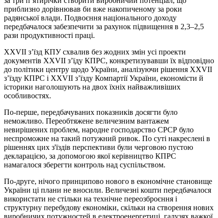
за три п’ятирічки створити виробничий потенціал, що
приблизно дорівнював би вже накопиченому за роки
радянської влади. Подвоєння національного доходу
передбачалося забезпечити за рахунок підвищення в 2,3–2,5
рази продуктивності праці.
ХХVІІ з’їзд КПУ схвалив без жодних змін усі проекти
документів ХХVІІ з’їду КПРС, конкретизувавши їх відповідно
до політики центру щодо України, аналізуючи рішення ХХVІІ
з’їзду КПРС і ХХVІІ з’їзду Компартії України, економісти й
історики наголошують на двох їхніх найважливіших
особливостях.
По-перше, передбачуваних показників досягти було
неможливо. Переобтяжене величезним вантажем
невирішених проблем, народне господарство СРСР було
неспроможне на такий потужний ривок. По суті накреслені в
рішеннях цих з'їздів перспективи були черговою пустою
декларацією, за допомогою якої керівництво КПРС
намагалося зберегти контроль над суспільством.
По-друге, нічого принципово нового в економічне становище
України ці плани не вносили. Величезні кошти передбачалося
використати не стільки на технічне переозброєння і
структурну перебудову економіки, скільки на створення нових
виробничих потужностей в електроенергетиці, галузях важкої