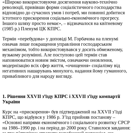
«Широко використовуючи досягнення науково-технічно
революції, привівши форми соціалістичного господарства
відповідно до сучасних умов і потреб, ми повинні добитися
істотного прискорення соціально-економічного прогресу.
Іншого шляху просто немає», – відзначалося на квітневому
(1985 р.) Пленумі ЦК КПРС.
Термін «перебудова» у доповіді М. Горбачова на пленумі
означав лише покращення управління господарським
механізмом, тобто використовувався у досить обмеженому,
вузькому розумінні. Але поступово цей термін став
наповнюватися новим змістом, означаючи оновлення,
модернізацію всіх сфер життя, «очищення» соціалізму від
негативних нашарувань минулого, надання йому гуманного,
привабливого для народу вигляду.
1. Рішення ХХVІІ з’їзду КПРС і ХХVІІ з’їзду компартії
України
Курс на «прискорення» був підтверджений на XXVІІ з’їзді
КПРС, що відбувся у 1986 р. З’їзд прийняв постанову –
«Основні напрями економічного і соціального розвитку СРСР
на 1986–1990 рр. і на період до 2000 року. Ставилося завдання: