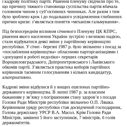
і кадрову політику партії. Рішення пленуму свідчили про те,
що причину тяжкого становища суспільства партія вбачала
головним чином у суб’єктивних чинниках. Але разом з тим
було зроблено крок і до подальшого усвідомлення глибинних
причин кризи: з’являється поняття «механізм гальмування».
Під безпосереднім впливом січневого Пленуму ЦК КПРС,
рішення якого населення України зустріло з великою надією,
стали відбуватися деякі зміни у партійному керівництві
республіки. У січні ‑ березні 1987 р. було звільнено з посад за
«послаблення керівництва» обласними парторганізаціями і
«допущені в роботі недоліки» перших секретарів
Ворошиловградського, Дніпропетровського і Львівського
обкомів партії. З’являється практика виборів партійних
керівників таємним голосуванням з кількох кандидатур,
альтернативно.
Кадрові зміни відбулися й у вищих ешелонах партійно-
державного керівництва. В липні 1987 р. за власним
бажанням у зв’язку з погіршенням стану здоров’я з посади
Голови Ради Міністрів республіки звільнено О.П. Ляшка.
Керівником уряду республіки став досвідчений господарник,
Голова держплану УРСР В.А. Масол. Крім Голови Ради
Міністрів, замінені 5 його заступників, 7 міністрів, б голів
держкомітетів.