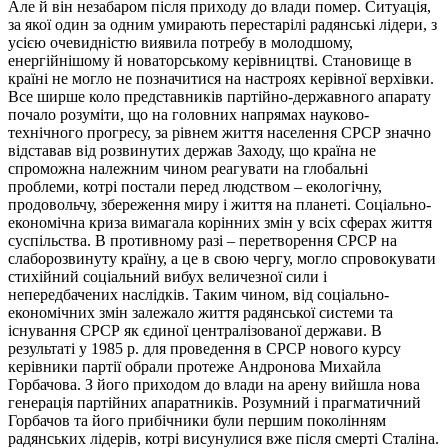
Але й він незабаром після приходу до влади помер. Ситуація,
за якої один за одним умирають перестарілі радянські лідери, з
усією очевидністю виявила потребу в молодшому,
енергійнішому й новаторському керівництві. Становище в
країні не могло не позначитися на настроях керівної верхівки.
Все ширше коло представників партійно-державного апарату
почало розуміти, що на головних напрямах науково-
технічного прогресу, за рівнем життя населення СРСР значно
відставав від розвинутих держав Заходу, що країна не
спроможна належним чином реагувати на глобальні
проблеми, котрі постали перед людством – екологічну,
продовольчу, збереження миру і життя на планеті. Соціально-
економічна криза вимагала корінних змін у всіх сферах життя
суспільства. В противному разі – перетворення СРСР на
слаборозвинуту країну, а це в свою чергу, могло спровокувати
стихійний соціальний вибух величезної сили і
непередбачених наслідків. Таким чином, від соціально-
економічних змін залежало життя радянської системи та
існування СРСР як єдиної централізованої держави. В
результаті у 1985 р. для проведення в СРСР нового курсу
керівники партії обрали протеже Андронова Михайла
Горбачова. З його приходом до влади на арену вийшла нова
генерація партійних апаратників. Розумний і прагматичний
Горбачов та його прибічники були першим поколінням
радянських лідерів, котрі висунулися вже після смерті Сталіна.