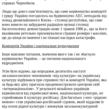
справах Чорнобиля.
Люди ще довго пам’ятатимуть, що саме керівництво компартії
і уряду України погодилось на будівництво АЕС неподалік від
понад двомільйонного Києва – столиці республіки, що саме
воно вивело на забруднені радіацією вулиці столиці
багатотисячну демонстрацію киян 1 травня 1986 р., що за його
вказівками ретельно приховувалися страшні розміри і жахливі,
ще до кінця не вивчені і не пізнані наслідки катастрофи.
Компартія України і національне відродження
Інше важливе питання, значення якого так і не збагнуло
керівництво України, – це питання національного
відродження.
Усім було відомо, що впродовж десятиліть наступі
загальносоюзних чиновників «від культури» на українську
культуру відбувався при сприянні тієї ж компартії України, яка
за будь-яку ціну прагнула продемонструвати центрові свій
«інтернаціоналізм». У результаті мільйони українців
відмовилися від української мови, національної культури, не
сприйнявши й культуру російську. Для багатьох з них «рідною
мовою» став українсько-російський суржик, який віддаляв їх
від основ рідної культури і знижував загальнокультурний