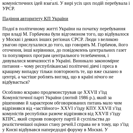
комуністичних ідей взагалі. У вирі усіх цих подій перебувала і
УРСР.
Падіння авторитету КП України
Подої в політичному житті України на початку перебування
при владі М. Горбачова були відгомоном того, що відбувалося
у Москві і деяких інших регіонах СРСР. Люди з великою
увагою прислухалися до того, що говорять М. Горбачов, його
оточення, інші керівники, до повідомлень центральних газет
та популярних програм центрального телебачення, і
дивувалися мовчазності в Україні. Виникало закономірне
питання – чому республіканські політичні діячі і преса в
кращому випадку тільки повторюють те, що вже сказано в
центрі, а частіше роблять вигляд, що в країні нічого не
відбувається?
Особливо яскраво продемонстрував це ХХVІІ з’їзд
Комуністичної парті України (лютий 1986 р.), який за
рішеннями й характером обговорюваних питань мало чим
відрізнявся від «застійного» ХХVІ з’їзду КПУ. ХХVІІ з’їзд
комуністів республіки разюче відрізнявся від ХХVІІ з’їзду
КПРС, який сприяв повороту партії й суспільства до
реалістичнішої оцінки стану речей.І справа не в тому, що з’їзд
у Києві відбувався напередодні форуму в Москві. У