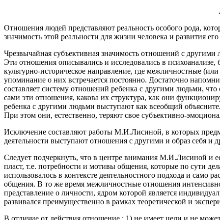
Отношения людей представляют реальность особого рода, кото
значимость этой реальности для жизни человека и развития ег
Чрезвычайная субъективная значимость отношений с другими 
Эти отношения описывались и исследовались в психоанализе, б
культурно-историческое направление, где межличностные (или
упоминание о них встречается постоянно. Достаточно напомни
составляет систему отношений ребенка с другими людьми, что
сами эти отношения, какова их структура, как они функционир
ребенка с другими людьми выступают как всеобщий объяснитель
При этом они, естественно, теряют свое субъективно-эмоциона
Исключение составляют работы М.И.Лисиной, в которых предме
деятельности выступают отношения с другими и образ себя и д
Следует подчеркнуть, что в центре внимания М.И.Лисиной и ее
пласт, т.е. потребности и мотивы общения, которые по сути д
использовалось в контексте деятельностного подхода и само 
общения. В то же время межличностные отношения интенсивно
представление о личности, ядром которой является индивидуа
развивался преимущественно в рамках теоретической и экспер
В отличие от действия отношение : 1) не имеет цели и не може