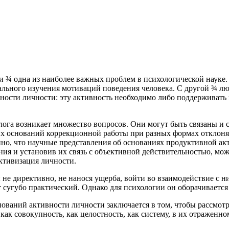
 ¾ одна из наиболее важных проблем в психологической науке.
льного изучения мотиваций поведения человека. С другой ¾ люб
ости личности: эту активность необходимо либо поддерживать и
лога возникает множество вопросов. Они могут быть связаны и
ких оснований коррекционной работы при разных формах отклон
нно, что научные представления об основаниях продуктивной акт
ия и установив их связь с объективной действительностью, мож
ктивизация личности.
 не директивно, не нанося ущерба, войти во взаимодействие с 
сугубо практический. Однако для психологии он оборачивается
ваний активности личности заключается в том, чтобы рассмотре
как совокупность, как целостность, как систему, в их отраженн