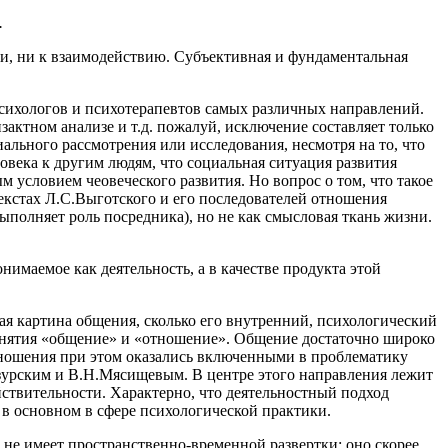
.
ии, ни к взаимодействию. Субъективная и фундаментальная
сихологов и психотерапевтов самых различных направлений.
актном анализе и т.д. пожалуй, исключение составляет только
льного рассмотрения или исследования, несмотря на то, что
овека к другим людям, что социальная ситуация развития
 условием чеовеческого развития. Но вопрос о том, что такое
текстах Л.С.Выготского и его последователей отношения
полняет роль посредника), но не как смысловая ткань жизни.
маемое как деятельность, а в качестве продукта этой
кая картина общения, сколько его внутренний, психологический
 понятия «общение» и «отношение». Общение достаточно широко
отношения при этом оказались включенными в проблематику
зурским и В.Н.Мясищевым. В центре этого направления лежит
ствительности. Характерно, что деятельностный подход
в основном в сфере психологической практики.
, не имеет пространственно-временной развертки; оно скорее