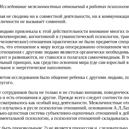
Исследование межличностных отношений в работах психологов
рая не сводима ни к совместной деятельности, ни к коммуникац
о личности не вызывает сомнений.
людьми привлекала к этой действительности внимание многих п
ихевиоризме, когнитивной и гуманистической психологии, транз
 человеческие) отношения практически не были предметом специа
ть, что отношение к миру всегда опосредованно отношением чел
 отношения с другими людьми являются органически необходимым
уют и развиваются, не ставился и полагался самоочевидным. В 
ный принцип, как средство освоения мира (где сам взрослый вы
льное и энергетическое наполнение.
том исследования было общение ребенка с другими людьми, пони
ругого.
 сотрудников была не только и не столько внешняя, поведенчес
ела и есть отношения и другие. Прежде всего следует соотнести
рассматривалось как особый вид деятельности. Межличностные 
 изучались в русле психологии отношений, основанном А.Л.Ла
льно-целостная система субъективно-оценочных отношений к дей
иментальной психологии, а психология отношений складывалась 
т быть произвольным; 2) не является процессом и, следовательно