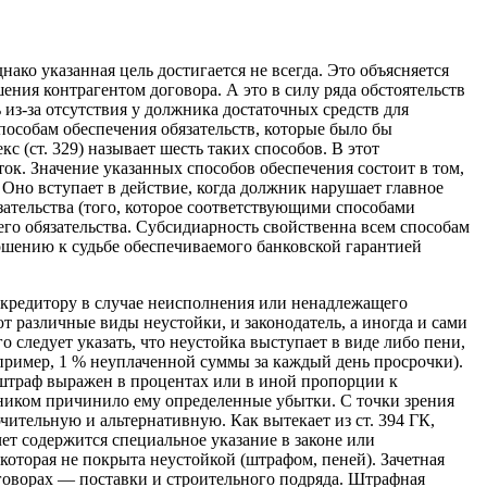
ако указанная цель достигается не всегда. Это объясняется
ния контрагентом догово­ра. А это в силу ряда обстоятельств
ь из-за отсутствия у должника достаточных средств для
пособам обеспечения обязательств, которые было бы
 (ст. 329) называет шесть таких способов. В этот
ток. Значение указанных способов обеспечения состоит в том,
. Оно вступает в действие, когда должник нарушает главное
зательства (того, которое соответствующими способами
щего обязательства. Субсидиарность свойственна всем способам
ношению к судьбе обеспечиваемого банковской гарантией
 кредитору в случае неисполнения или ненадлежащего
ют различные виды неустойки, и законодатель, а иногда и сами
следует указать, что неустойка выступает в виде либо пени,
пример, 1 % неуплачен­ной суммы за каждый день просрочки).
 штраф выражен в процентах или в иной пропорции к
лжником причинило ему определенные убытки. С точки зрения
ительную и альтернативную. Как вытекает из ст. 394 ГК,
ет содержится специ­альное указание в законе или
которая не покрыта неустойкой (штрафом, пеней). Зачетная
говорах — поставки и стро­ительного подряда. Штрафная