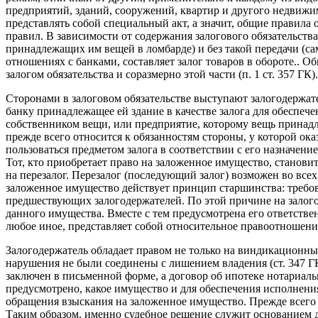
предприятий, зданий, сооружений, квартир и другого недвижим
представлять собой специальный акт, а значит, общие пра­вила 
правил. В зависимости от содержания залогового обязательст
принадлежащих им вещей в ломбарде) и без такой передачи (с
отно­шениях с банками, составляет залог товаров в обороте..
залогом обязательства и соразмерно этой части (п. 1 ст. 357 ГК).
Сторонами в залоговом обязательстве выступают залогодержа­те
банку принадлежащее ей здание в качестве залога для обеспече
собственником вещи, или предприятие, которому вещь принадле
прежде всего относится к обязанностям стороны, у которой ок
пользоваться пред­метом залога в соответствии с его назначени
Тот, кто при­обретает право на заложенное имущество, станов
на перезалог. Перезалог (последующий залог) возможен во все
заложенное имущество дейст­вует принцип старшинства: требов
предшествующих залогодержателей. По этой причине на залого
данного имущества. Вместе с тем предусмотрена его ответстве
любое иное, представляет собой относительное правоотношение
Залогодержатель обладает правом не только на виндикационный
нарушения не были соединены с лишением владения (ст. 347 ГК
заключен в письменной форме, а договор об ипотеке нотариальн
предусмотрено, какое имущество и для обеспечения исполне­ния 
обращения взыскания на заложенное имущество. Прежде всего сл
Таким образом, именно судебное решение служит основанием 