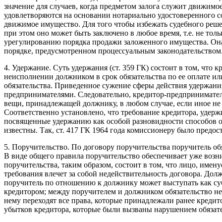
значение для случаев, когда предметом залога служит движим
удовлетворяются на основании нота­риально удостоверенного с
движимое имущество. Для того чтобы избежать судебного решени
при этом оно может быть заключено в любое время, т.е. не тол
урегулированию порядка продажи заложенного имущества. Она у
порядке, предусмотренном процессуальным законодательством. 
4. Удержание. Суть удержания (ст. 359 ГК) состоит в том, что 
неисполнении должником в срок обязательства по ее оплате и
обязательства. Приведенное сужение сферы действия удержания
предпринимателями. Сле­довательно, кредитор-предпринимате
вещи, принадлежащей должни­ку, в любом случае, если иное не
Соответственно установлено, что требование кредитора, удерж
посвященные удержанию как особой разновидности способов об
известны. Так, ст. 417 ГК 1964 года комиссионеру было предо
5. Поручительство. По договору поручительства поручитель обя
В виде общего правила поручительство обеспечивает уже возник
поручительства, таким образом, состоит в том, что лицо, име
требования влечет за собой недействительность договора. Дол
поручитель по отношению к должнику может выступать как суб
кредитором; между поручителем и должником обязательство не в
нему переходят все права, которые принадле­жали ранее креди
убытков кредитора, которые были вызваны нарушением обязате