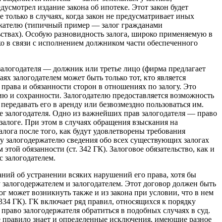
усмотрел издание закона об ипотеке. Этот закон будет
е только в случаях, когда закон не предусматривает иных
ержателю (типичный пример — залог гражданами
ьствах). Особую разновидность залога, широко применяемую в
ко в связи с исполнением должником части обеспеченного
 залогодателя — должник или третье лицо (фирма предлагает
ях залогодателем может быть только тот, кто является
рава и обязанности сторон в отно­шениях по залогу. Это
ию и сохранности. Залогодателю предоставляется возможность
 передавать его в аренду или безвозмездно пользоваться им.
ие залогодателя. Одно из важнейших прав залогодателя — право
залоге. При этом в случаях обращения взыскания на
лога после того, как будут удовлетворены требования
у залогодержателю сведения обо всех суще­ствующих залогах
той обязанности (ст. 342 ГК). Залоговое обязательство, как и
с залогодателем.
аний об устранении всяких нарушений его права, хотя бы
 залогодержателем и залогодателем. Этот договор должен быть
г может возникнуть также и из закона при условии, что в нем
 334 ГК). ГК включает ряд правил, относящихся к порядку
право залогодержателя обратиться в подобных случаях в суд.
 правило знает и определенные исключения, имеющие разное