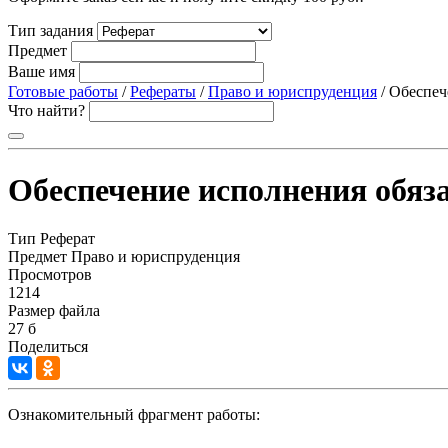
Тип задания
Предмет
Ваше имя
Готовые работы
/
Рефераты
/
Право и юриспруденция
/ Обеспеч
Что найти?
Обеспечение исполнения обяз
Тип
Реферат
Предмет
Право и юриспруденция
Просмотров
1214
Размер файла
27 б
Поделиться
Ознакомительный фрагмент работы: