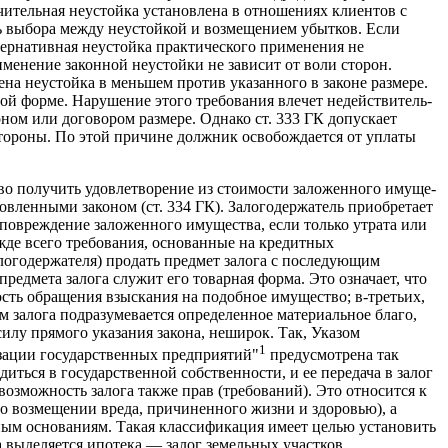
чительная неустойка установлена в отношениях клиентов с
ть выбора между неустойкой и возмещением убытков. Если
тер­нативная неустойка практического применения не
менение законной неустойки не зависит от воли сторон.
рена неустойка в меньшем против указанного в законе размере.
ой форме. Нарушение этого требования влечет недействитель­
ном или договором размере. Однако ст. 333 ГК допускает
тороны. По этой причине должник освобождается от уплаты
раво получить удовлетворение из стоимости заложенного имуще­
влен­ными законом (ст. 334 ГК). Залогодержатель приобретает
повреж­дение заложенного имущества, если только утрата или
жде всего требования, основанные на кредитных
алогодержателя) продать предмет залога с последующим
едмета залога служит его товарная форма. Это означает, что
ость обращения взыскания на подобное имущество; в-третьих,
залога подразумевается опре­деленное материальное благо,
 силу прямого указания закона, неширок. Так, Указом
1
зации государ­ственных предприятий"
предусмотрена так
ться в государст­венной собственности, и ее передача в залог
озможность залога также прав (требований). Это относится к
 о возмещении вреда, причиненного жизни и здоровью), а
ным основаниям. Такая классификация имеет целью установить
 выделяется ипотека — залог земельных участков,