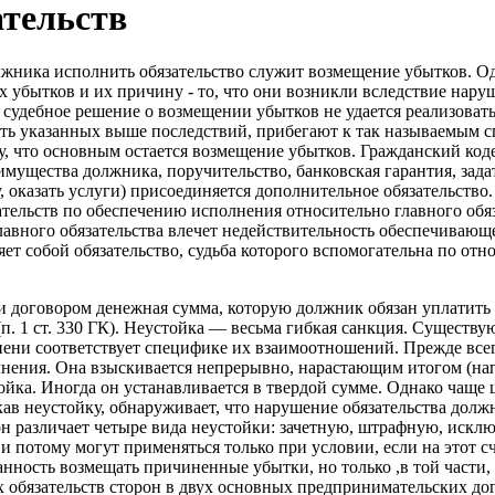
ательств
лжника исполнить обязательство служит возмещение убытков. Одн
 убытков и их причину - то, что они возникли вследствие наруше
да судебное решение о возме­щении убытков не удается реализоват
ать указанных выше последствий, прибегают к так называемым с
 что основным остается возмещение убытков. Гражданский кодекс
имущества должника, поручительство, банковская гаран­тия, зада
, ока­зать услуги) присоединяется дополнительное обязательство
ательств по обеспечению исполнения относительно главного обя
 главного обязательства влечет недействительность обеспечиваю
ет собой обяза­тельство, судьба которого вспомогательна по от
ли договором денежная сумма, которую должник обязан уплатить
п. 1 ст. 330 ГК). Неустойка — весьма гибкая санкция. Существу
ени соответствует специфике их взаимоотношений. Прежде всего 
лнения. Она взыскива­ется непрерывно, нарастающим итогом (на
йка. Иногда он устанавливается в твердой сумме. Однако чаще
кав неустойку, обнару­живает, что нарушение обязательства до
 различает четыре вида неустойки: зачетную, штрафную, исключ
 потому могут применяться только при условии, если на этот сч
нность возмещать причиненные убытки, но только ,в той части, 
х обязательств сторон в двух основных предпринимательских до