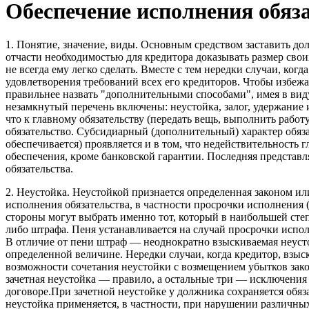
Обеспечение исполнения обяз
1. Понятие, значение, виды. Основным средством заставить до
отчасти необходимостью для кредитора доказывать размер своих
не всегда ему легко сделать. Вместе с тем нередки случаи, ког
удовлетворения требований всех его кре­диторов. Чтобы избеж
правильнее назвать "дополнительными способами", имея в виду,
незамкнутый перечень включены: неустойка, залог, удер­жание 
что к главному обязательству (передать вещь, выполнить работу
обязатель­ство. Субсидиарный (дополнительный) характер обяз
обеспечивается) про­является и в том, что недействительность
обеспечения, кроме банковской гарантии. Последняя представля
обязательства.
2. Неустойка. Неустойкой признается определенная законом и
исполнения обязательства, в частности просрочки исполнения (
стороны могут выбрать именно тот, который в наибольшей степ
либо штрафа. Пеня устанавливается на случай просрочки испо
В отличие от пени штраф — неоднократно взыскиваемая неусто
определенной величине. Нередки случаи, когда кредитор, взыс
возможности сочетания неустойки с возмещением убытков закон
зачетная неустойка — правило, а остальные три — исключения и
договоре.При зачетной неустойке у должника сохраняется обяза
неустойка применяется, в частности, при нарушении различны