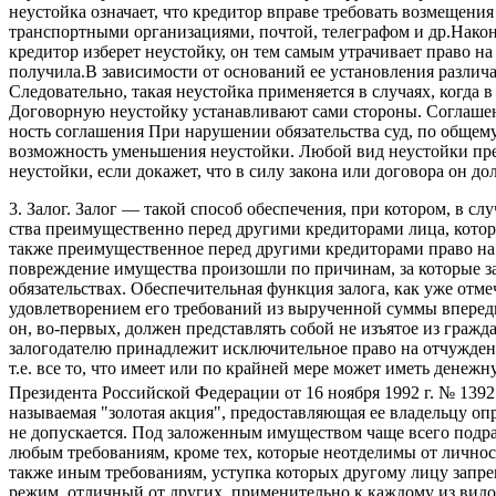
неустойка означает, что кредитор вправе требовать возмещени
транспортными организациями, почтой, телеграфом и др.Након
кредитор изберет неустойку, он тем самым утрачивает право н
получила.В зависимости от оснований ее установления различа
Следовательно, такая неустойка применяется в случаях, когда 
Договорную неустойку устанавливают сами стороны. Соглаше­н
ность соглашения При нарушении обязательства суд, по общему
возможность уменьшения неустойки. Любой вид неустойки пре
неустойки, если докажет, что в силу закона или договора он до
3. Залог. Залог — такой способ обеспечения, при котором, в 
ства преимущественно перед другими кредиторами лица, которо
также преимущественное перед другими кредиторами право на у
поврежде­ние имущества произошли по причинам, за которые за
обязательствах. Обеспечительная функция залога, как уже отме
удовлетворением его тре­бований из вырученной суммы впереди
он, во-первых, должен пред­ставлять собой не изъятое из гра
залогодателю принадлежит ис­ключительное право на отчужден
т.е. все то, что имеет или по крайней мере может иметь денежн
Президента Рос­сийской Федерации от 16 ноября 1992 г. № 13
называемая "золотая акция", предоставляющая ее владельцу опр
не допускается. Под заложенным имуществом чаще всего подра
любым требова­ниям, кроме тех, которые неотделимы от личнос
также иным требова­ниям, уступка которых другому лицу запр
режим, отличный от других, применительно к каждому из видов