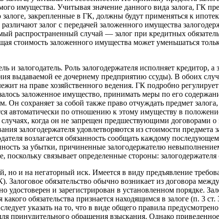
ого имущества. Учитывая значение данного вида залога, ГК пред
о залоге, закрепленные в ГК, должны будут применяться к ипотек
ва разли­чают залог с передачей заложенного имущества залогод
амый распространен­ный случай — залог при кредитных обязател
 Общая стоимость заложенного имущества может уменьшаться толь
ль и залогодатель. Роль залогодержателя исполняет кредитор, а
ния выдаваемой ее дочернему предприятию ссуды). В обоих случа
жит на праве хозяйственного ведения. ГК подробно регулирует п
азалось заложенное имущество, принимать меры по его содержан
ем. Он сохраняет за собой также право отчуждать предмет залога,
ится автомати­чески по отношению к этому имуществу в положен
х случаях, когда он не запрещен предшествующими договорами о 
ания залогодержателя удовле­творяются из стоимости предмета за
дателя возлагается обязанность сообщать каждому последующем
нность за убытки, причиненные залогодержателю невыполнением э
, поскольку связывает определен­ные стороны: залогодержателя 
, но и на негаторный иск. Имеется в виду предъявление требов
). Залоговое обязательство обычно возникает из договора между
о удостоверен и зарегистрирован в установленном порядке. Зало
какого обязательства признается находящимся в залоге (п. 3 ст.
едует указать на то, что в виде общего правила предусмотрено 
для принудительного обращения взыскания. Однако приведенное