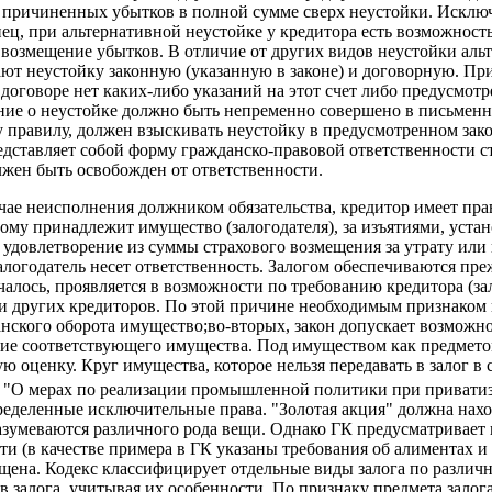
я причиненных убытков в полной сумме сверх неустой­ки. Исклю
ец, при альтернативной неустойке у кредитора есть воз­можнос
а возмещение убытков. В отличие от других видов неустойки аль
ют неус­тойку законную (указанную в законе) и договорную. При
в договоре нет каких-либо указаний на этот счет либо предусмот
ие о неустойке должно быть непременно совершено в письмен­н
 правилу, должен взыскивать неустойку в предусмотренном зако
дставляет собой форму гражданско-правовой ответственности с
лжен быть освобожден от ответствен­ности.
случае неисполнения должником обязательства, кредитор имеет п
му принадлежит имущество (залогодателя), за изъятиями, устано
довле­творение из суммы страхового возмещения за утрату или 
логодатель несет ответственность. Залогом обеспечиваются пре
чалось, прояв­ляется в возможности по требованию кредитора (з
 других кредиторов. По этой причине необходимым признаком пр
жданского оборота имущество;во-вторых, закон допускает возможн
ие соответствующего имущества. Под имуществом как предметом 
ую оценку. Круг имущества, которое нельзя передавать в залог в
92 "О мерах по реализации промышленной политики при привати
еделенные исключи­тельные права. "Золотая акция" должна находи
зумеваются различного рода вещи. Однако ГК предусматривает в
ти (в качестве примера в ГК указаны требования об алиментах и
ещена. Кодекс классифицирует отдельные виды залога по различ
 залога, учитывая их особенности. По признаку предмета залога