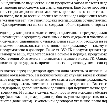
ое и недвижимое имущество. Если предметом залога является не
оглашения залогодержателя с залогода­телем. Еще более простой
я, сторонам достаточно заключить простое пись­менное соглашен
ько после, но и до возникновения оснований для обращения взыск
станавливает, что такая продажа всегда должна осуществляться
Одновременно эта же статья содержит общие правила о торгах п
кредитор, у которого находится вещь, подлежащая передаче долж­
ли возмещению кредитору связанных с нею издержек и убытков 
 случаями, свя­занными с уплатой цены вещи или расходов на е
ль может воспользоваться по отношению к должнику — такому 
 предусмотрено в договоре. Та же ст. 359 ГК предусматривает т
ивающего вещь, удовлетворяется в объеме и порядке, предусмот
еспечения обязательств, появились впервые в новом ГК. Однак
став­лено право удержать причитающиеся по договору комиссии с
зывается перед кредитором другого лица отвечать за исполне­ние
­шее обязательство, а в исключительных случаях также и обязат
нуемое поручителем, становится тем самым еще одним долж­нико
жник и поручитель отвечают как солидарные должники. Вместе с
сидиарный, до­полнительный должник.При поручительстве должн
озникает. И только в случае, если поручи­тель исполнит обязат
тору (включая, например, право требовать уплаты процентов, в
льства должником). Законом или договором указанное право по