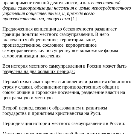
правоприменительной деятельности, а как
естествен­ной
формы самоорганизации населения с целью непо­средственного
управления общественными, и, прежде всего
производственными, процессами
.[1]
Предложенная концепция до бесконечно­сти раздвигает
границы понятия местного самоуправления. В него
включаются общественное, территори­альное,
производственное, сословное, корпоративное
самоуправление, т.е. по существу все возможные формы
самоорганизации населения.
Вся история местного самоуправления в России может быть
разделена на два больших периода:
Первый охватывает время становления и развития общинного
строя у славян, объединение производственных общин в
союзы общин и городские поселения, разделение власти на
центральную и местную.
Второй период свя­зан с образованием и развитием
государства и приня­тием христианства на Руси.
Периодизация истории местного самоуправления в России:
Местное самоуправление Древней Руси:
в это время имели