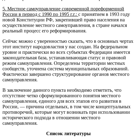
5. Местное самоуправление современной пореформен­ной
России в период с 1990 по 1995 г.г.:
с принятием в 1993 году
новой Конституции РФ, закрепившей право населения на
осуществление местного самоуправления, в стране начался
реальный процесс его реформирования.
Сейчас можно с уверенностью сказать, что в основных чертах
этот институт народовластия у нас создан. На федеральном
уровне и практически во всех субъектах Федерации имеется
законодательная база, устанавливающая статус и правовой
режим самоуправления. Определены территории местных
сообществ, уточнена система муниципальных образований.
Фактически завершено структурирование органов местного
самоуправления.
В заключение данного пункта необходимо отметить, что
отсутствие четко сформулированного понятия ме­стного
самоуправления, единого для всех этапов его развития в
России, — причина отдельных, в том числе концептуаль­ных
противоречий, которые могут возникать при использовании
исторического подхода в отношении местного
самоуправления.
Список литературы