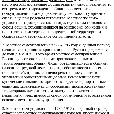
место догосударственные формы развития самоуправления, то
есть речь идет о зарождении об­щинного местного
самоуправления. Самоуправление существовало у древних
славян еще при родовом устройстве. Местное же само­
управление зарождается там и тогда, где и когда появ­ляются
союзы общин, объединившихся на основе эко­номических и
политических интересов на определен­ной территории и
образовавших вертикальное соподчинение власти.
2. Местное самоуправление в 988-1785 годах:
данный период
начинается с приня­тия христианства на Руси и продолжается
до конца XVIII в.. В это время местное самоуправление в
России су­ществовало в форме производственных и
территори­альных общин. Люди, объединившиеся в общины
на основе трудовой деятельности, собственности и несе­ния
повинностей, принимали непосредственное учас­тие в
управлении общественными делами. Ремесленные цехи,
купеческие гильдии, товарищест­ва, другие корпоративные
единицы, характеризуются сословным, производственным,
территориальным единством, выступают в качестве
первичных ячеек, являются самой органичной и естественной
основой местного самоуправления.
3. Местное само­управление в 1785-1917 г.г.:
данный период
охватывает местное самоуправление городов, крестьянское и