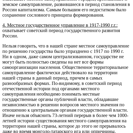
земское самоуправление, развившиеся в период становления в
России капита­лизма. Самым большим его недостатком было
сохранение сословного принципа формирования.
4. Местное государственное управ­ление в 1917-1990 г.г.:
охватывает советский период государственного развития
России.
Нельзя говорить, что в нашей стране местное самоуправление
по решению государства было упразднено с 1917 по 1990 г.
Ни в одном, даже самом централизо­ванном, государстве не
могут быть полностью сведе­ны на нет все формы
самоорганизации населения. Общест­венное территориальное
самоуправление фактически действовало на территории
нашей страны в данный период, причем в самых
разнообразных фор­мах. По-видимому, в советский период
отечественной истории под органами местного
самоуправления необходимо понимать местные
государственные ор­ганы публичной власти, обладавшие
незави­симостью в решении вопросов местного значения по
отношению к центральным органам государственной власти.
Иначе нельзя объяснить 73-летний перерыв в более чем 1000-
летней истории существования мест­ного самоуправления на
территории нашей страны, которое до этого не прерывалось
даже во время монголо-татарского ига или опричнины.