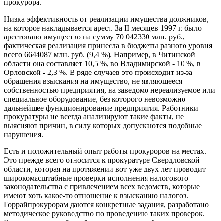
прокурора.
Низка эффективность от реализации имущества должников,
на которое накладывается арест. За II месяцев 1997 г. было
арестовано имущество на сумму 70 042330 млн. руб.,
фактическая реализация принесла в бюджеты разного уровня
всего 6644087 млн. руб. (9,4 %). Например, в Читинской
области она составляет 10,5 %, во Владимирской - 10 %, в
Орловской - 2,3 %. В ряде случаев это происходит из-за
обращения взыскания на имущество, не являющееся
собственностью предприятия, на заведомо нереализуемое или
специальное оборудование, без которого невозможно
дальнейшее функционирование предприятия. Работники
прокуратуры не всегда анализируют такие факты, не
выясняют причин, в силу которых допускаются подобные
нарушения.
Есть и положительный опыт работы прокуроров на местах.
Это прежде всего относится к прокуратуре Свердловской
области, которая на протяжении вот уже двух лет проводит
широкомасштабные проверки исполнения налогового
законодательства с привлечением всех ведомств, которые
имеют хоть какое-то отношение к взысканию налогов.
Горрайпрокурорам даются конкретные задания, разработано
методическое руководство по проведению таких проверок.