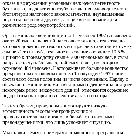
отказе в возбуждении уголовных дел: некомпетентность
бухгалтера, недостаточно глубокие знания руководителем и
бухгалтером налогового законодательства, неумышленная
неуплата налогов и другие, дающие все основания для
различного рода злоупотреблений.
Органами налоговой полиции за 11 месяцев 1997 г. выявлено
около 20 тыс. нарушений налогового законодательства, по
которым доначислено налогов и штрафных санкций на сумму
свыше 21 трлн. руб., реальное взыскание составило 19,5 %.
Принято к производству свыше 5000 уголовных дел, в суды
направлено чуть больше одной тысячи дел, по которым
осуждено 484 человека. Настораживает большое количество
прекращенных уголовных дел. За 1 полугодие 1997 г. они
составляют более половины из числа оконченных. Наряду с
объективными причинами, связанными с декриминализацией
некоторых ранее наказуемых деяний, отмечаются серьезные
недоработки как органов следствия, так и надзора.
Таким образом, прокуроры констатируют низкую
эффективность работы контролирующих и
правоохранительных органов в борьбе с налоговыми
правонарушениями, что лишь усложняет ситуацию.
Мы сталкиваемся с примерами незаконного прекращения