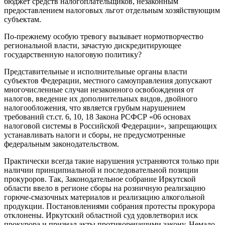
бюджет средств налогоплательщиков, незаконным
предоставлением налоговых льгот отдельным хозяйствующим
субъектам.
По-прежнему особую тревогу вызывает нормотворчество
региональной власти, зачастую дискредитирующее
государственную налоговую политику?
Представительные и исполнительные органы власти
субъектов Федерации, местного самоуправления допускают
многочисленные случаи незаконного освобождения от
налогов, введение их дополнительных видов, двойного
налогообложения, что является грубым нарушением
требований ст.ст. 6, 10, 18 Закона РСФСР «06 основах
налоговой системы в Российской Федерации», запрещающих
устанавливать налоги и сборы, не предусмотренные
федеральным законодательством.
Практически всегда такие нарушения устраняются только при
наличии принципиальной и последовательной позиции
прокуроров. Так, Законодательное собрание Иркутской
области ввело в регионе сборы на розничную реализацию
горюче-смазочных материалов и реализацию алкогольной
продукции. Постановлениями собрания протесты прокурора
отклонены. Иркутский областной суд удовлетворил иск
прокурора и признал акты противоречащими закону. Немало