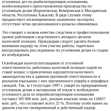
уголовных дел по реабилитирующим основаниям,
необоснованного приостановления производства по
уголовным делам (Воронежская, Кемеровская и Магаданская
области, Республика Хакасия). В ряде случаев этому
предшествует несвоевременное назначение экспертиз,
отсутствие четко организованного розыска обвиняемых.
Это говорит о низком качестве следствия и профессиональном
уровне работников следственного аппарата органов
налоговой полиции. Прокурорам следует уделять больше
внимания надзору на этом участке работы, тщательно
контролировать расследование по уголовным делам со стадии
их возбуждения.
Освобождая налогоплательщиков от уголовной
ответственности, работники налоговой полиции порой не
ставят вопрос о привлечении нарушителя налогового
законодательства к административной ответственности и
реальном взыскании с них причиненного ущерба и штрафных
санкций. Так, за J полугодие 1997 г. ущерб по прекращенным
уголовным делам и материалам об отказе в возбуждении
уголовного дела по нереабилитирующим основаниям
составил 505 806 млн. руб., реально взыскан лишь на 126837
млн. руб., что составляет всего 25 %. Поэтому особо важен на
данном участке своевременный и действенный надзор