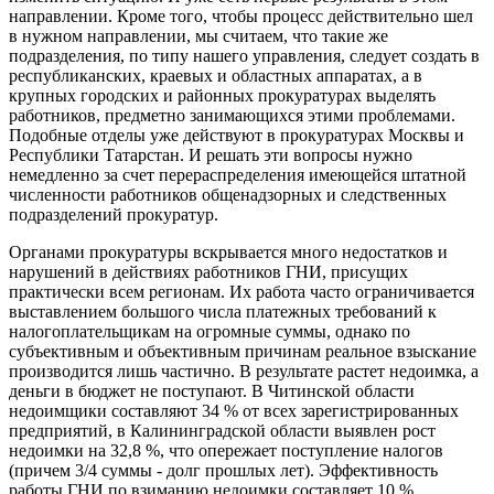
направлении. Кроме того, чтобы процесс действительно шел
в нужном направлении, мы считаем, что такие же
подразделения, по типу нашего управления, следует создать в
республиканских, краевых и областных аппаратах, а в
крупных городских и районных прокуратурах выделять
работников, предметно занимающихся этими проблемами.
Подобные отделы уже действуют в прокуратурах Москвы и
Республики Татарстан. И решать эти вопросы нужно
немедленно за счет перераспределения имеющейся штатной
численности работников общенадзорных и следственных
подразделений прокуратур.
Органами прокуратуры вскрывается много недостатков и
нарушений в действиях работников ГНИ, присущих
практически всем регионам. Их работа часто ограничивается
выставлением большого числа платежных требований к
налогоплательщикам на огромные суммы, однако по
субъективным и объективным причинам реальное взыскание
производится лишь частично. В результате растет недоимка, а
деньги в бюджет не поступают. В Читинской области
недоимщики составляют 34 % от всех зарегистрированных
предприятий, в Калининградской области выявлен рост
недоимки на 32,8 %, что опережает поступление налогов
(причем 3/4 суммы - долг прошлых лет). Эффективность
работы ГНИ по взиманию недоимки составляет 10 %.