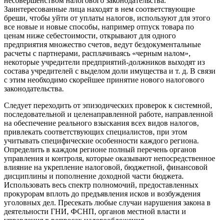
несовершенством налогового законодательства.
Заинтересованные лица находят в нем соответствующие
бреши, чтобы уйти от уплаты налогов, используют для этого
все новые и новые способы, например отпуск товара по
ценам ниже себестоимости, открывают для одного
предприятия множество счетов, ведут бездокументальные
расчеты с партнерами, расплачиваясь «черным налом»,
некоторые учредители предприятий-должников выходят из
состава учредителей с выделом доли имущества и т. д. В связи
с этим необходимо скорейшее принятие нового налогового
законодательства.
Следует переходить от эпизодических проверок к системной,
последовательной и целенаправленной работе, направленной
на обеспечение реального взыскания всех видов налогов,
привлекать соответствующих специалистов, при этом
учитывать специфические особенности каждого региона.
Определить в каждом регионе полный перечень органов
управления и контроля, которые оказывают непосредственное
влияние на укрепление налоговой, бюджетной, финансовой
дисциплины и пополнение доходной части бюджета.
Использовать весь спектр полномочий, предоставленных
прокурорам вплоть до предъявления исков и возбуждения
уголовных дел. Пресекать любые случаи нарушения закона в
деятельности ГНИ, ФСНП, органов местной власти и