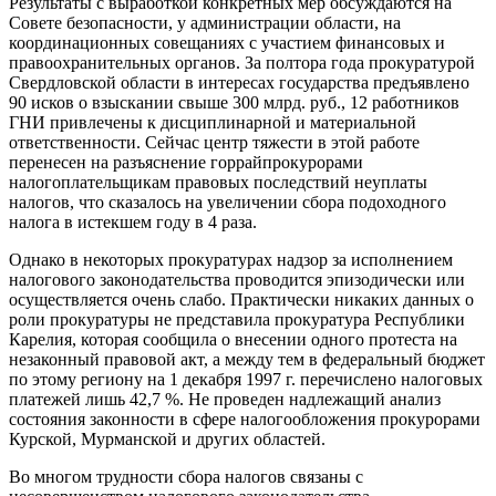
Результаты с выработкой конкретных мер обсуждаются на
Совете безопасности, у администрации области, на
координационных совещаниях с участием финансовых и
правоохранительных органов. За полтора года прокуратурой
Свердловской области в интересах государства предъявлено
90 исков о взыскании свыше 300 млрд. руб., 12 работников
ГНИ привлечены к дисциплинарной и материальной
ответственности. Сейчас центр тяжести в этой работе
перенесен на разъяснение горрайпрокурорами
налогоплательщикам правовых последствий неуплаты
налогов, что сказалось на увеличении сбора подоходного
налога в истекшем году в 4 раза.
Однако в некоторых прокуратурах надзор за исполнением
налогового законодательства проводится эпизодически или
осуществляется очень слабо. Практически никаких данных о
роли прокуратуры не представила прокуратура Республики
Карелия, которая сообщила о внесении одного протеста на
незаконный правовой акт, а между тем в федеральный бюджет
по этому региону на 1 декабря 1997 г. перечислено налоговых
платежей лишь 42,7 %. Не проведен надлежащий анализ
состояния законности в сфере налогообложения прокурорами
Курской, Мурманской и других областей.
Во многом трудности сбора налогов связаны с