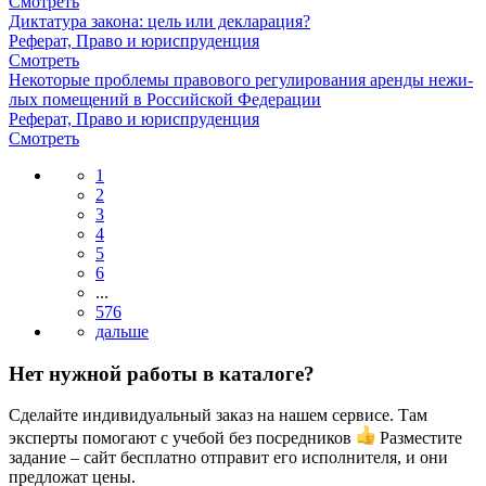
Смотреть
Диктатура закона: цель или декларация?
Реферат, Право и юриспруденция
Смотреть
Некоторые проблемы правового регулирования аренды нежи-
лых помещений в Российской Федерации
Реферат, Право и юриспруденция
Смотреть
1
2
3
4
5
6
...
576
Нет нужной работы в каталоге?
Сделайте индивидуальный заказ на нашем сервисе. Там
эксперты помогают с учебой без посредников
Разместите
задание – сайт бесплатно отправит его исполнителя, и они
предложат цены.