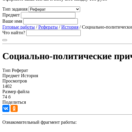
Тип задания
Предмет
Ваше имя
Готовые работы
/
Рефераты
/
История
/ Социально-политические
Что найти?
Социально-политические прич
Тип
Реферат
Предмет
История
Просмотров
1402
Размер файла
74 б
Поделиться
Ознакомительный фрагмент работы: