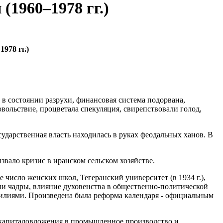
1960–1978 гг.)
978 гг.)
в состоянии разрухи, финансовая система подорвана,
овольствие, процветала спекуляция, свирепствовали голод,
ударственная власть находилась в руках феодальных ханов. В
звало кризис в иранском сельском хозяйстве.
число женских школ, Тегеранский университет (в 1934 г.),
тии чадры, влияние духовенства в общественно-политической
илиями. Произведена была реформа календаря - официальным
 капиталовложения в промышленное производство и