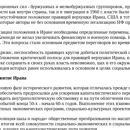
зиционных сил - буржуазных и мелкобуржуазных группировок, 
ти как внутри страны, так и в эмиграции в 1960 г. власти бы
тя неустойчивое положение правящей верхушки Ирана, США в то
оторые авторы не без основания временную легализацию НФ пр
зации положения в Иране необходимы определенные перемены, в
Кеннеди не желал увеличивать финансовую и военную помощь. И
й. Эти вопросы стали основным предметом переговоров во время 
изис, неспособность правящих кругов добиться политической 
ближении критической полосы для правящей верхушки Ирана, и, 
ке сохранить в своих руках власть невозможно, шах и его окру
 идея которых ранее использовалась в основном в целях социа
звитие Ирана
овую фазу исторического развития, которая отличалась прежде 
обеспечить предпосылки для ускорения капиталистического пере
зрядить внутриполитическую обстановку и на пути облегчения п
обытий конца 50-х - начала 60-х годов. Выполнение этих взаим
пных экономических программ, социально-культурных проектов
волюция шаха и народа» общественные преобразования по масш
му итогов всей совокупности социально-экономических и социал
, идущих по капиталистическому пути развития.