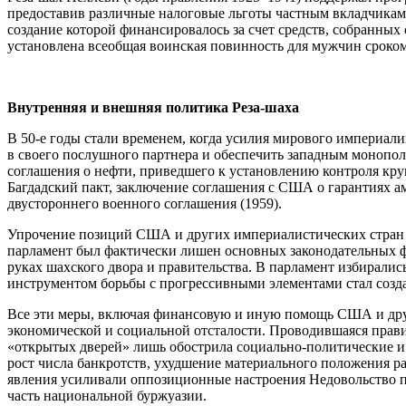
предоставив различные налоговые льготы частным вкладчикам
создание которой финансировалось за счет средств, собранных
установлена всеобщая воинская повинность для мужчин сроком 
Внутренняя и внешняя политика Реза-шаха
В 50-е годы стали временем, когда усилия мирового империали
в своего послушного партнера и обеспечить западным монополи
соглашения о нефти, приведшего к установлению контроля кр
Багдадский пакт, заключение соглашения с США о гарантиях а
двустороннего военного соглашения (1959).
Упрочение позиций США и других империалистических стран в
парламент был фактически лишен основных законодательных ф
руках шахского двора и правительства. В парламент избирали
инструментом борьбы с прогрессивными элементами стал созд
Все эти меры, включая финансовую и иную помощь США и други
экономической и социальной отсталости. Проводившаяся прав
«открытых дверей» лишь обострила социально-политические и 
рост числа банкротств, ухудшение материального положения р
явления усиливали оппозиционные настроения Недовольство по
часть национальной буржуазии.