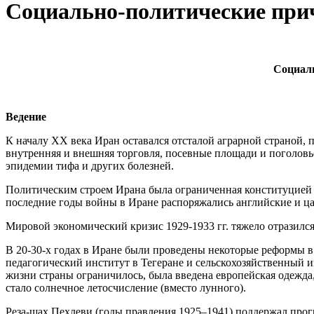
Социально-политические прич
Социаль
Ведение
К началу ХХ века Иран оставался отсталой аграрной страной, 
внутренняя и внешняя торговля, посевные площади и поголовье
эпидемии тифа и других болезней.
Политическим строем Ирана была ограниченная конституцией 19
последние годы войны в Иране распоряжались английские и ца
Мировой экономический кризис 1929-1933 гг. тяжело отразился 
В 20-30-х годах в Иране были проведены некоторые peформы в 
педагогический институт в Тегеране и сельскохозяйственный и
жизни страны ограничилось, была введена европейская одежд
стало солнечное летосчисление (вместо лунного).
Реза-шах Пехлеви (годы правления 1925–1941) поддержал про