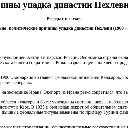
ины упадка династии Пехлеви (
Реферат по теме:
но- политические причины упадка династии Пехлеви (1960 – 1
полуколонией Англии и царской Росcии. Экономика страны была 
 скота сильно сократились. Резко возросли цены на хлеб и прод
06 г. монархия во главе с феодальной династией Каджаров. Гос
рские генералы.
на экономике Ирана. Экспорт из Ирана резко сократился, что вы
области культуры и быта: учреждены светские школы; небольшое 
нститут в Кере. В 1935 г. был издан декрет об обязательном сня
а, пышные феодальные титулы заменены по примеру Турции фам
грамму индустриализации, осуществив прямые государственные