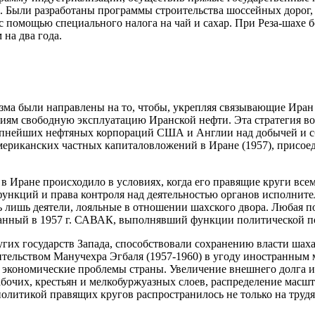
. Были разработаны программы строительства шоссейных дорог,
 с помощью специального налога на чай и сахар. При Реза-шахе
на два года.
зма были направлены на то, чтобы, укрепляя связывающие Иран 
ям свободную эксплуатацию Иранской нефти. Эта стратегия вопл
упнейших нефтяных корпораций США и Англии над добычей и сбы
мериканских частных капиталовложений в Иране (1957), присое
 Иране происходило в условиях, когда его правящие круги все
ункций и права контроля над деятельностью органов исполните
сь лишь деятели, лояльные в отношении шахского двора. Любая 
анный в 1957 г. САВАК, выполнявший функции политической по
х государств Запада, способствовали сохранению власти шаха 
ительством Манучехра Эгбаля (1957-1960) в угоду иностранным
экономические проблемы страны. Увеличение внешнего долга и 
абочих, крестьян и мелкобуржуазных слоев, распределение масш
литикой правящих кругов распространилось не только на трудящ