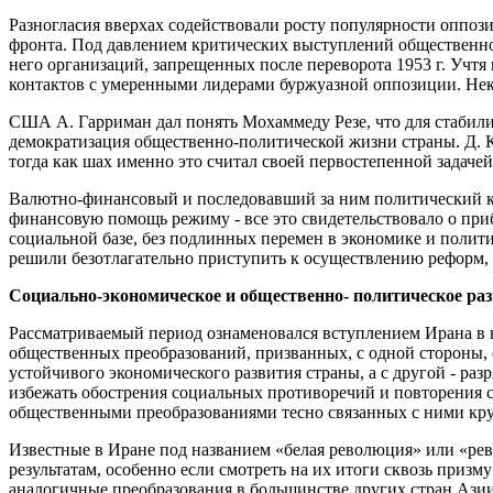
Разногласия вверхах содействовали росту популярности оппо
фронта. Под давлением критических выступлений общественнос
него организаций, запрещенных после переворота 1953 г. Уч
контактов с умеренными лидерами буржуазной оппозиции. Нек
США А. Гарриман дал понять Мохаммеду Резе, что для стабили
демократизация общественно-политической жизни страны. Д. 
тогда как шах именно это считал своей первостепенной задаче
Валютно-финансовый и последовавший за ним политический кр
финансовую помощь режиму - все это свидетельствовало о при
социальной базе, без подлинных перемен в экономике и полити
решили безотлагательно приступить к осуществлению реформ,
Социально-экономическое и общественно- политическое ра
Рассматриваемый период ознаменовался вступлением Ирана в н
общественных преобразований, призванных, с одной стороны, 
устойчивого экономического развития страны, а с другой - ра
избежать обострения социальных противоречий и повторения с
общественными преобразованиями тесно связанных с ними кру
Известные в Иране под названием «белая революция» или «ре
результатам, особенно если смотреть на их итоги сквозь приз
аналогичные преобразования в большинстве других стран Азии