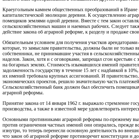
Краеугольным камнем общественных преобразований в Иране ст
капиталистической эволюции деревни. К осуществлению аграрн
помещиков землями одной деревни. Вместе с тем закон оставл
сельскохозяйственных машин и наемных рабочих. Следует также
действие закона об аграрной реформе, к разделу и продаже сво
Обязательным условием для получения участков арендаторами-
которые, то замыслам правительства, должны были не только 
собственники, не принимавшие участия в сельскохозяйственны
наделов. Закон, хотя и с оговорками, запрещал сгон крестьян
на богарных землях. Стоимость изымавшихся имений правительс
задолженность государству в течение 15 лет с надбавкой в 10
их имений требовала крупных ассигнований. И правительство,
экономических проектов, решило значительную часть платежей
Сельскохозяйственный банк должен был обеспечить помещикам
аграрной реформы.
Принятие закона от 14 января 1962 г. выражало стремление г
производства, а также в известной мере удовлетворить интере
Основными противниками аграрной реформы по-прежнему высту
против ограничения частных имений они опирались, прежде все
изнутри, то теперь перенесли основную деятельность во внеш
что закон об аграрной реформе противоречит конституции и д