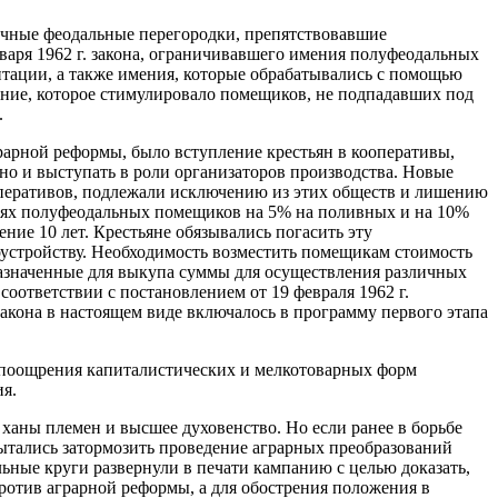
ичные феодальные перегородки, препятствовавшие
аря 1962 г. закона, ограничивавшего имения полуфеодальных
нтации, а также имения, которые обрабатывались с помощью
ление, которое стимулировало помещиков, не подпадавших под
.
арной реформы, было вступление крестьян в кооперативы,
но и выступать в роли организаторов производства. Новые
оперативов, подлежали исключению из этих обществ и лишению
мениях полуфеодальных помещиков на 5% на поливных и на 10%
ие 10 лет. Крестьяне обязывались погасить эту
гоустройству. Необходимость возместить помещикам стоимость
назначенные для выкупа суммы для осуществления различных
ответствии с постановлением от 19 февраля 1962 г.
кона в настоящем виде включалось в программу первого этапа
ем поощрения капиталистических и мелкотоварных форм
ия.
ны племен и высшее духовенство. Но если ранее в борьбе
пытались затормозить проведение аграрных преобразований
ьные круги развернули в печати кампанию с целью доказать,
ротив аграрной реформы, а для обострения положения в