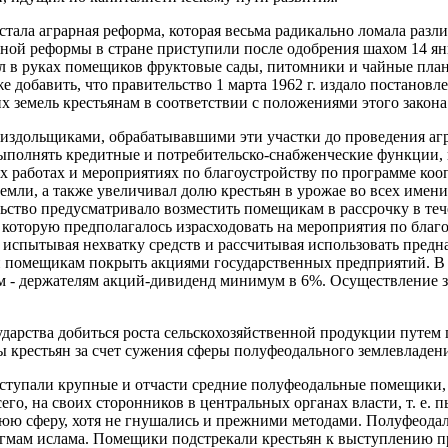
ала аграрная реформа, которая весьма радикально ломала разл
ой реформы в стране приступили после одобрения шахом 14 янв
ял в руках помещиков фруктовые сады, питомники и чайные пла
 добавить, что правительство 1 марта 1962 г. издало постанов
их земель крестьянам в соответствии с положениями этого закона
издольщиками, обрабатывавшими эти участки до проведения агр
выполнять кредитные и потребительско-снабженческие функции, 
х работах и мероприятиях по благоустройству по программе ко
 с земли, а также увеличивал долю крестьян в урожае во всех и
тво предусматривало возместить помещикам в рассрочку в течен
%, которую предполагалось израсходовать на мероприятия по бла
 испытывая нехватку средств и рассчитывая использовать пред
 помещикам покрыть акциями государственных предприятий. В со
 - держателям акций-дивиденд минимум в 6%. Осуществление за
осударства добиться роста сельскохозяйственной продукции пут
сы крестьян за счет сужения сферы полуфеодального землевладен
пали крупные и отчасти средние полуфеодальные помещики, ха
го, на своих сторонников в центральных органах власти, т. е. 
нюю сферу, хотя не гнушались и прежними методами. Полуфеодал
огмам ислама. Помещики подстрекали крестьян к выступлению п