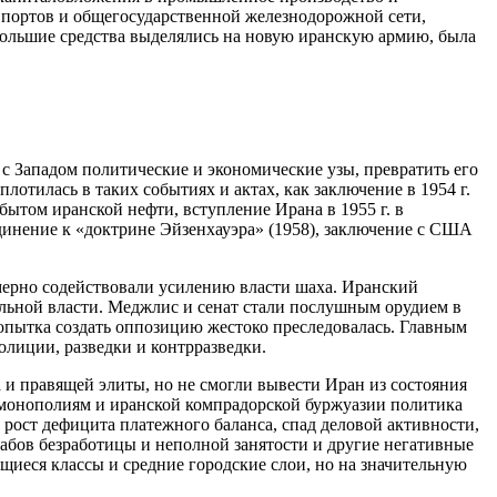
 портов и общегосударственной железнодорожной сети,
 большие средства выделялись на новую иранскую армию, была
с Западом политические и экономические узы, превратить его
отилась в таких событиях и актах, как заключение в 1954 г.
том иранской нефти, вступление Ирана в 1955 г. в
динение к «доктрине Эйзенхауэра» (1958), заключение с США
мерно содействовали усилению власти шаха. Иранский
льной власти. Меджлис и сенат стали послушным орудием в
попытка создать оппозицию жестоко преследовалась. Главным
лиции, разведки и контрразведки.
и правящей элиты, но не смогли вывести Иран из состояния
 монополиям и иранской компрадорской буржуазии политика
рост дефицита платежного баланса, спад деловой активности,
табов безработицы и неполной занятости и другие негативные
иеся классы и средние городские слои, но на значительную