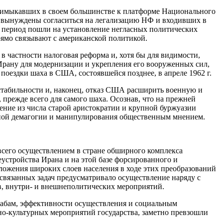
примыкавших в своем большинстве к платформе Национального
ли вынуждены согласиться на легализацию НФ и входивших в
т период пошли на установление негласных политических
ямо связывают с американской политикой.
 частности налоговая реформа и, хотя бы для видимости,
рану для модернизации и укрепления его вооруженных сил,
поездки шаха в США, состоявшейся позднее, в апреле 1962 г.
стабильности и, наконец, отказ США расширить военную и
прежде всего для самого шаха. Осознав, что на прежней
жение из числа старой аристократии и крупной буржуазии
льной демагогии и манипулирования общественным мнением.
всего осуществлением в стране обширного комплекса
устройства Ирана и на этой базе форсированного и
оложения широких слоев населения в ходе этих преобразований
освязанных задач предусматривало осуществление наряду с
, внутри- и внешнеполитических мероприятий.
табам, эффективности осуществления и социальным
ьно-культурных мероприятий государства, заметно превзошли