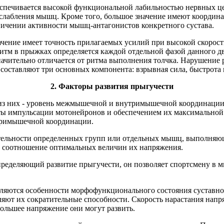
печивается высокой функциональной лабильностью нервных цен
сслабления мышц. Кроме того, большое значение имеют координ
чении активности мышц-антагонистов конкретного сустава.
ачение имеет точность прилагаемых усилий при высокой скорос
тм в прыжках определяется каждой отдельной фазой данного дви
значительно отличается от ритма выполнения толчка. Нарушение
 составляют три основных компонента: взрывная сила, быстрота
2.
Факторы развития прыгучести
из них - уровень межмышечной и внутримышечной координации. Э
ты импульсации мотонейронов и обеспечением их максимальной
утримышечной координации.
тельности определенных групп или отдельных мышц, выполняющ
и соотношение оптимальных величин их напряжения.
пределяющий развитие прыгучести, он позволяет спортсмену в 
яются особенности морфофункционального состояния суставно-
ляют их сократительные способности. Скорость нарастания нап
большее напряжение они могут развить.