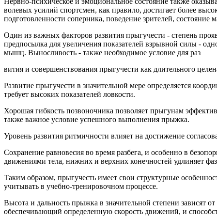
Нервно-психическое и эмоциональное состояние также оказыв
волевых усилий спортсмен, как правило, достигает более высок
подготовленности соперника, поведение зрителей, состояние
Один из важных факторов развития прыгучести - степень прояв
предпосылка для увеличения показателей взрывной силы - од
мышц. Выносливость - также необходимое условие для раз
вития и совершенствования прыгучести как длительного целен
Развитие прыгучести в значительной мере определяется коорди
требует высоких показателей ловкости.
Хорошая гибкость позвоночника позволяет прыгунам эффективн
также важное условие успешного выполнения прыжка.
Уровень развития ритмичности влияет на достижение согласо
Сохранение равновесия во время разбега, и особенно в безопо
движениями тела, нижних и верхних конечностей удлиняет фаз
Таким образом, прыгучесть имеет свои структурные особенност
учитывать в учебно-тренировочном процессе.
Высота и дальность прыжка в значительной степени зависят о
обеспечивающий определенную скорость движений, и способст