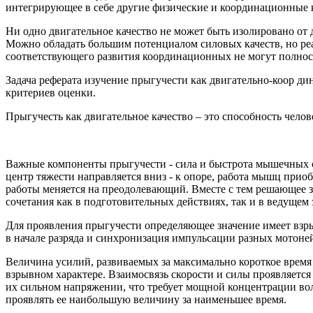
интегрирующее в себе другие физические и координационные кач
Ни одно двигательное качество не может быть изолировано от
Можно обладать большим потенциалом силовых качеств, но реал
соответствующего развития координационных не могут полност
Задача реферата изучение прыгучести как двигательно-коор д
критериев оценки.
Прыгучесть как двигательное качество – это способность чело
Важные компоненты прыгучести - сила и быстрота мышечных с
центр тяжести направляется вниз - к опоре, работа мышц прио
работы меняется на преодолевающий. Вместе с тем решающее з
сочетания как в подготовительных действиях, так и в ведущем
Для проявления прыгучести определяющее значение имеет взр
в начале разряда и синхронизация импульсации разных мотонейр
Величина усилий, развиваемых за максимально короткое время 
взрывном характере. Взаимосвязь скорости и силы проявляет
их сильном напряжении, что требует мощной концентрации вол
проявлять ее наибольшую величину за наименьшее время.