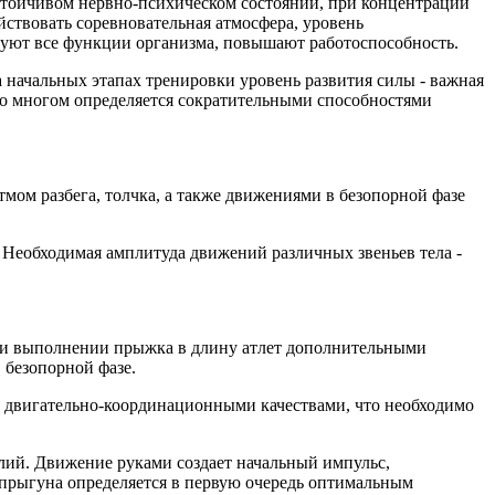
стойчивом нервно-психическом состоянии, при концентрации
йствовать соревновательная атмосфера, уровень
руют все функции организма, повышают работоспособность.
 начальных этапах тренировки уровень развития силы - важная
во многом определяется сократительными способностями
мом разбега, толчка, а также движениями в безопорной фазе
 Необходимая амплитуда движений различных звеньев тела -
 При выполнении прыжка в длину атлет дополнительными
 безопорной фазе.
 с двигательно-координационными качествами, что необходимо
лий. Движение руками создает начальный импульс,
 прыгуна определяется в первую очередь оптимальным