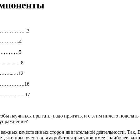
омпоненты
…………...3
…………..4
………………5
та……………..8
………...…12
…………….16
…………...…17
бы научиться прыгать, надо прыгать, и с этим ничего поделать н
 упражнение?
з важных качественных сторон двигательной деятельности. Так, 
ает, что прыгучесть для акробатов-прыгунов имеет наиболее важн