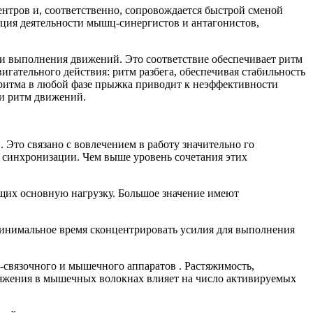
тров и, соответственно, сопровождается быстрой сменой
ация деятельности мышц-синергистов и антагонистов,
ти выполнения движений. Это соответствие обеспечивает ритм
гательного действия: ритм разбега, обеспечивая стабильность
 ритма в любой фазе прыжка приводит к неэффективности
 и ритм движений.
то связано с вовлечением в работу значительно го
 синхронизации. Чем выше уровень сочетания этих
их основную нагрузку. Большое значение имеют
минимальное время сконцентрировать усилия для выполнения
связочного и мышечного аппаратов . Растяжимость,
ряжения в мышечных волокнах влияет на число активируемых