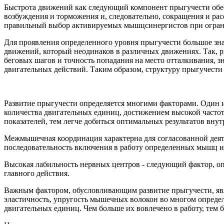
Быстрота движений как следующий компонент прыгучести обес
возбуждения и торможения и, следовательно, сокращения и ра
правильный выбор активируемых мышцсинергистов при ограни
Для проявления определенного уровня прыгучести большое зн
движений, который неодинаков в различных движениях. Так, ри
беговых шагов и точность попадания на место отталкивания, 
двигательных действий. Таким образом, структуру прыгучести
Развитие прыгучести определяется многими факторами. Один 
количества двигательных единиц, достижением высокой часто
показателей, тем легче добиться оптимальных результатов вн
Межмышечная координация характерна для согласованной дея
последовательность включения в работу определенных мышц 
Высокая лабильность нервных центров - следующий фактор, о
главного действия.
Важным фактором, обусловливающим развитие прыгучести, явл
эластичность, упругость мышечных волокон во многом опреде
двигательных единиц. Чем больше их вовлечено в работу, тем 