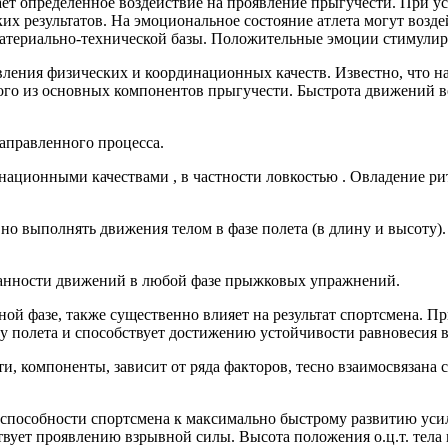
ает определенное воздействие на проявление прыгучести. При у
их результатов. На эмоциональное состояние атлета могут возде
 материально-технической базы. Положительные эмоции стимули
ления физических и координационных качеств. Известно, что на
ного из основных компонентов прыгучести. Быстрота движений 
аправленного процесса.
национными качествами , в частности ловкостью . Овладение рит
о выполнять движения телом в фазе полета (в длину и высоту).
ванности движений в любой фазе прыжковых упражнений.
рной фазе, также существенно влияет на результат спортсмена.
у полета и способствует достижению устойчивости равновесия в
и, компоненты, зависит от ряда факторов, тесно взаимосвязана
т способности спортсмена к максимально быстрому развитию уси
вует проявлению взрывной силы. Высота положения о.ц.т. тела