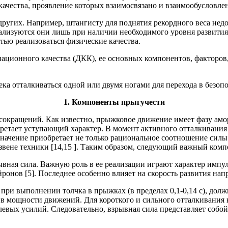
ества, проявление которых взаимосвязано и взаимообусловлено [
 других. Например, штангисту для поднятия рекордного веса нед
изуются они лишь при наличии необходимого уровня развития по
ью реализоваться физические качества.
инационного качества (ДКК), ее основных компонентов, факторо
века отталкиваться одной или двумя ногами для перехода в безоп
1.
Компоненты прыгучести
окращений. Как известно, прыжковое движение имеет фазу амор
бретает уступающий характер. В момент активного отталкивания 
начение приобретает не только рациональное соотношение силы
 звене техники [14,15 ]. Таким образом, следующий важный комп
ывная сила. Важную роль в ее реализации играют характер имп
онов [5]. Последнее особенно влияет на скорость развития напр
при выполнении толчка в прыжках (в пределах 0,1-0,14 с), дол
ся в мощности движений. Для короткого и сильного отталкивани
евых усилий. Следовательно, взрывная сила представляет собо