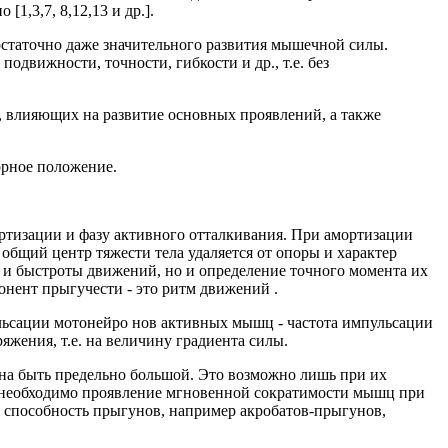
1,3,7, 8,12,13 и др.].
остаточно даже значительного развития мышечной силы.
движности, точности, гибкости и др., т.е. без
в, влияющих на развитие основных проявлений, а также
орное положение.
тизации и фазу активного отталкивания. При амортизации
общий центр тяжести тела удаляется от опоры и характер
 и быстроты движений, но и определение точного момента их
онент прыгучести - это ритм движений .
ульсации мотонейро нов активных мышц - частота импульсации
яжения, т.е. на величину градиента силы.
жна быть предельно большой. Это возможно лишь при их
я необходимо проявление мгновенной сократимости мышц при
й способность прыгунов, например акробатов-прыгунов,