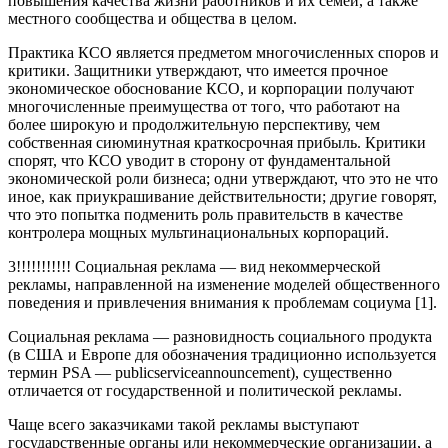
повышения качества жизни работников и их семей, а также
местного сообщества и общества в целом.
Практика КСО является предметом многочисленных споров и
критики. Защитники утверждают, что имеется прочное
экономическое обоснование КСО, и корпорации получают
многочисленные преимущества от того, что работают на
более широкую и продолжительную перспективу, чем
собственная сиюминутная краткосрочная прибыль. Критики
спорят, что КСО уводит в сторону от фундаментальной
экономической роли бизнеса; одни утверждают, что это не что
иное, как приукрашивание действительности; другие говорят,
что это попытка подменить роль правительств в качестве
контролера мощных мультинациональных корпораций.
3!!!!!!!!!!! Социальная реклама — вид некоммерческой
рекламы, направленной на изменение моделей общественного
поведения и привлечения внимания к проблемам социума [1].
Социальная реклама — разновидность социального продукта
(в США и Европе для обозначения традиционно используется
термин PSA — publicserviceannouncement), существенно
отличается от государственной и политической рекламы.
Чаще всего заказчиками такой рекламы выступают
государственные органы или некоммерческие организации, а