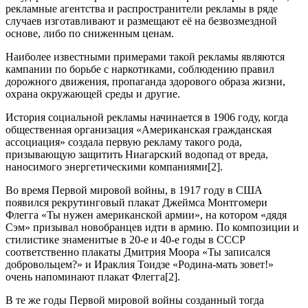
рекламные агентства и распространители рекламы в ряде
случаев изготавливают и размещают её на безвозмездной
основе, либо по сниженным ценам.
Наиболее известными примерами такой рекламы являются
кампании по борьбе с наркотиками, соблюдению правил
дорожного движения, пропаганда здорового образа жизни,
охрана окружающей среды и другие.
История социальной рекламы начинается в 1906 году, когда
общественная организация «Американская гражданская
ассоциация» создала первую рекламу такого рода,
призывающую защитить Ниагарский водопад от вреда,
наносимого энергетическими компаниями[2].
Во время Первой мировой войны, в 1917 году в США
появился рекрутинговый плакат Джеймса Монтгомери
Флегга «Ты нужен американской армии», на котором «дядя
Сэм» призывал новобранцев идти в армию. По композиции и
стилистике знаменитые в 20-е и 40-е годы в СССР
соответственно плакаты Дмитрия Моора «Ты записался
добровольцем?» и Ираклия Тоидзе «Родина-мать зовет!»
очень напоминают плакат Флегга[2].
В те же годы Первой мировой войны созданный тогда