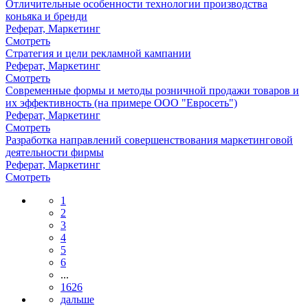
Отличительные особенности технологии производства
коньяка и бренди
Реферат, Маркетинг
Смотреть
Стратегия и цели рекламной кампании
Реферат, Маркетинг
Смотреть
Современные формы и методы розничной продажи товаров и
их эффективность (на примере ООО "Евросеть")
Реферат, Маркетинг
Смотреть
Разработка направлений совершенствования маркетинговой
деятельности фирмы
Реферат, Маркетинг
Смотреть
1
2
3
4
5
6
...
1626