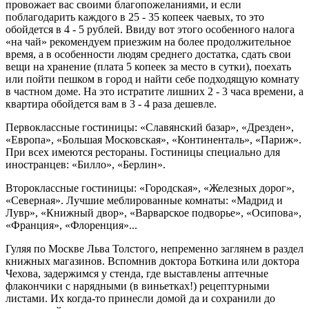
провожает вас своими благопожеланиями, и если
поблагодарить каждого в 25 - 35 копеек чаевых, то это
обойдется в 4 - 5 рублей. Ввиду вот этого особенного налога
«на чай» рекомендуем приезжим на более продолжительное
время, а в особенности людям среднего достатка, сдать свои
вещи на хранение (плата 5 копеек за место в сутки), поехать
или пойти пешком в город и найти себе подходящую комнату
в частном доме. На это истратите лишних 2 - 3 часа времени, а
квартира обойдется вам в 3 - 4 раза дешевле.
Первоклассные гостиницы: «Славянский базар», «Дрезден»,
«Европа», «Большая Московская», «Континенталь», «Париж».
При всех имеются рестораны. Гостиницы специально для
иностранцев: «Билло», «Берлин».
Второклассные гостиницы: «Городская», «Железных дорог»,
«Северная». Лучшие меблированные комнаты: «Мадрид и
Лувр», «Книжный двор», «Варварское подворье», «Осипова»,
«Франция», «Флоренция»...
Гуляя по Москве Льва Толстого, непременно заглянем в раздел
книжных магазинов. Вспомнив доктора Боткина или доктора
Чехова, задержимся у стенда, где выставлены аптечные
флакончики с нарядными (в виньетках!) рецептурными
листами. Их когда-то принесли домой да и сохранили до