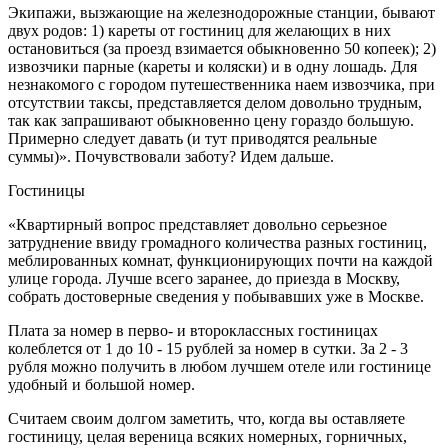
Экипажи, вызжающие на железнодорожные станции, бывают
двух родов: 1) кареты от гостиниц для желающих в них
остановиться (за проезд взимается обыкновенно 50 копеек); 2)
извозчики парные (кареты и коляски) и в одну лошадь. Для
незнакомого с городом путешественника наем извозчика, при
отсутствии таксы, представляется делом довольно трудным,
так как запрашивают обыкновенно цену гораздо большую.
Примерно следует давать (и тут приводятся реальные
суммы)». Почувствовали заботу? Идем дальше.
Гостиницы
«Квартирный вопрос представляет довольно серьезное
затруднение ввиду громадного количества разных гостиниц,
меблированных комнат, функционирующих почти на каждой
улице города. Лучше всего заранее, до приезда в Москву,
собрать достоверные сведения у побывавших уже в Москве.
Плата за номер в перво- и второклассных гостиницах
колеблется от 1 до 10 - 15 рублей за номер в сутки. За 2 - 3
рубля можно получить в любом лучшем отеле или гостинице
удобный и большой номер.
Считаем своим долгом заметить, что, когда вы оставляете
гостиницу, целая вереница всяких номерных, горничных,