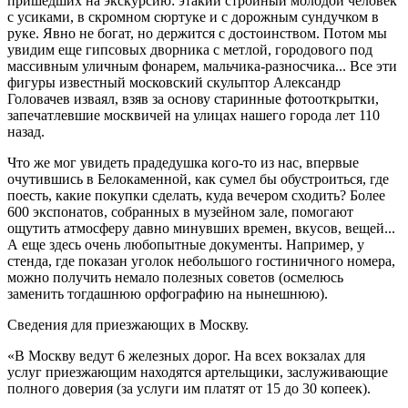
пришедших на экскурсию: этакий стройный молодой человек
с усиками, в скромном сюртуке и с дорожным сундучком в
руке. Явно не богат, но держится с достоинством. Потом мы
увидим еще гипсовых дворника с метлой, городового под
массивным уличным фонарем, мальчика-разносчика... Все эти
фигуры известный московский скульптор Александр
Головачев изваял, взяв за основу старинные фотооткрытки,
запечатлевшие москвичей на улицах нашего города лет 110
назад.
Что же мог увидеть прадедушка кого-то из нас, впервые
очутившись в Белокаменной, как сумел бы обустроиться, где
поесть, какие покупки сделать, куда вечером сходить? Более
600 экспонатов, собранных в музейном зале, помогают
ощутить атмосферу давно минувших времен, вкусов, вещей...
А еще здесь очень любопытные документы. Например, у
стенда, где показан уголок небольшого гостиничного номера,
можно получить немало полезных советов (осмелюсь
заменить тогдашнюю орфографию на нынешнюю).
Сведения для приезжающих в Москву.
«В Москву ведут 6 железных дорог. На всех вокзалах для
услуг приезжающим находятся артельщики, заслуживающие
полного доверия (за услуги им платят от 15 до 30 копеек).