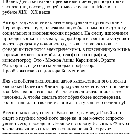
130 лет. Действительно, прекрасный повод для подготовки
экспозиции, воссоздающей атмосферу жизни Москвы на
рубеже XIX - XX веков.
Авторы задумали ее как некое виртуальное путешествие в
Первопрестольную, переживавшую (как и мы нынче) эпоху
социальных и экономических перемен. На смену извозчикам
приходят конка и трамвай, водоразборные фонтаны уступают
место городскому водопроводу, газовые и керосиновые
фонари вытесняются электрическими, в повседневную жизнь
горожан входят автомобили, телефон, фотография,
кинематограф. Это - Москва Анны Карениной, Эраста
Фандорина, еще совсем молодых профессора
Преображенского и доктора Борменталя...
Для устройства экспозиции автор художественного проекта
выставки Валентин Ханин придумал замечательный игровой
ход: Москва показана как бы через восприятие приезжего
человека. А чтобы сделать этот образ более достоверным,
гостя взяли да и изваяли из гипса в натуральную величину!
Всего таких фигур шесть. Во-первых, сам дядя Гиляй - он
сидит в глубине музейного дворика, и вы можете запросто
увидеть его, проходя по Лубянке в сторону Ильинки. Фигура
также изваянного путешественника первой встречает