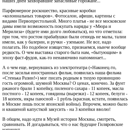
наших дней захворавшие запасливые горожане...
Парфюмерное роскошество, красивые коробки
«колониальных товаров». Фотосалон, афиши, картины с
видами Первопрестольной. Много платья - не все московские
дамы имели возможность покупать наряды у «Мюра и
Мерилиза» (будете ими долго любоваться), но что отметила:
при том, что ростом прабабушки были отнюдь не малы, талии
имели, как у балерин, и ручки - узенькие. Не все, надо
полагать. Но подобное изящество, признаемся, нынче вообще
редкость. О чем выставка старого быта нам, «бытующим» в
эпоху фаст-фудов, как-то ненавязчиво напоминает...
А о чем еще, вернувшись из электротеатра («Наконец-то,
после засилья иностранных фильм, появилась наша фильма
«Стенька Разин!») мог писать родным в тихую провинцию
гость огромной, шумной Москвы? О ценах, конечно. За фунт
ржаного брали 1 копейку, пиленого сахара - 11 копеек, масла
постного - 12 копеек, говядины (вырезки) - 12 копеек, белуги -
18 копеек, икры паюсной - 1 рубль (красная, кстати, появилась
в Москве лишь после японской войны). Впрочем, можно было
и квашеной капусткой закусить - на 3 копейки вволю!
В общем, надо идти в Музей истории Москвы, смотреть,
сравнивать. И догадываться, что о нас будущие Гиляровские
напишут.