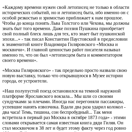
«Каждому времени нужен свой летописец не только в области
исторических событий, но и летописец быта, ибо именно он с
особой резкостью и зримостью приближает к нам прошлое.
Чтобы до конца понять Льва Толстого или Чехова, мы должны
знать быт того времени. Даже поэзия Пушкина приобретает
свой полный блеск лишь для тех, кто знает быт пушкинской
эпохи...» - так писал Константин Паустовский в предисловии
к знаменитой книге Владимира Гиляровского «Москва и
москвичи». И главной ценностью работ писателя называл
именно то, что он был «летописцем быта и комментатором
своего времени».
«Москва Гиляровского» - так предельно просто назвали свою
новую выставку, только что открывшуюся в Музее истории
города, ее устроители.
«Наш полупустой поезд остановился на темной наружной
платформе Ярославского вокзала... Мы шли со своими
сундучками за плечами. Иногда нас перегоняли пассажиры,
успевшие нанять извозчика. Вдали два раза ударил колокол -
два часа! Темь, тишина, сон беспробудный... Так меня
встретила в первый раз Москва в октябре 1873 года» - этими
словами открывается самая известная книга дяди Гиляя. Он
стал москвичом в 38 лет и будет этому факту через год ровно