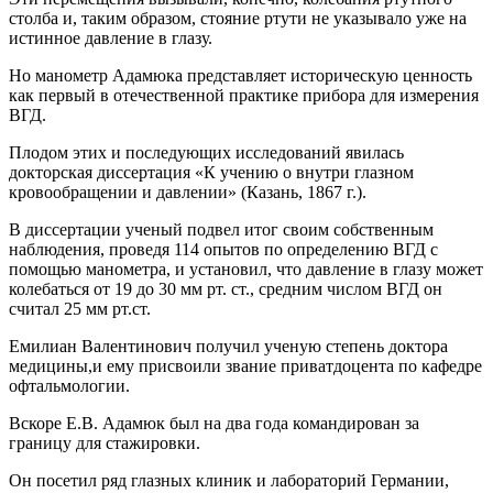
столба и, таким образом, стояние ртути не указывало уже на
истинное давление в глазу.
Но манометр Адамюка представляет историческую ценность
как первый в отечественной практике прибора для измерения
ВГД.
Плодом этих и последующих исследований явилась
докторская диссертация «К учению о внутри глазном
кровообращении и давлении» (Казань, 1867 г.).
В диссертации ученый подвел итог своим собственным
наблюдения, проведя 114 опытов по определению ВГД с
помощью манометра, и установил, что давление в глазу может
колебаться от 19 до 30 мм рт. ст., средним числом ВГД он
считал 25 мм рт.ст.
Емилиан Валентинович получил ученую степень доктора
медицины,и ему присвоили звание приватдоцента по кафедре
офтальмологии.
Вскоре Е.В. Адамюк был на два года командирован за
границу для стажировки.
Он посетил ряд глазных клиник и лабораторий Германии,