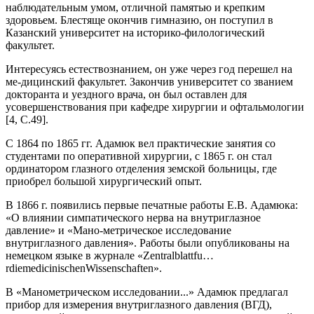
наблюдательным умом, отличной памятью и крепким
здоровьем. Блестяще окончив гимназию, он поступил в
Казанский университет на историко-филологический
факультет.
Интересуясь естествознанием, он уже через год перешел на
ме-дицинский факультет. Закончив университет со званием
докторанта и уездного врача, он был оставлен для
усовершенствования при кафедре хирургии и офтальмологии
[4, С.49].
С 1864 по 1865 гг. Адамюк вел практические занятия со
студентами по оперативной хирургии, с 1865 г. он стал
ординатором глазного отделения земской больницы, где
приобрел большой хирургический опыт.
В 1866 г. появились первые печатные работы Е.В. Адамюка:
«О влиянии симпатического нерва на внутриглазное
давление» и «Мано-метрическое исследование
внутриглазного давления». Работы были опубликованы на
немецком языке в журнале «Zentralblattfu…
rdiemedicinischenWissenschaften».
В «Манометрическом исследовании...» Адамюк предлагал
прибор для измерения внутриглазного давления (ВГД),