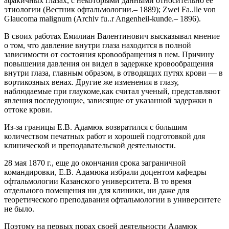
афакичных глазах, с некоторыми данными относительно ее
этиологии (Вестник офтальмологии.– 1889); Zwei Fa..lle von
Glaucoma malignum (Archiv fu..r Angenheil-kunde.– 1896).
В своих работах Емилиан Валентинович высказывал мнение
о том, что давление внутри глаза находится в полной
зависимости от состояния кровообращения в нем. Причину
повышения давления он видел в задержке кровообращения
внутри глаза, главным образом, в отводящих путях крови — в
вортикозных венах. Другие же изменения в глазу,
наблюдаемые при глаукоме,как считал ученый, представляют
явления последующие, зависящие от указанной задержки в
оттоке крови.
Из-за границы Е.В. Адамюк возвратился с большим
количеством печатных работ и хорошей подготовкой для
клинической и преподавательской деятельности.
28 мая 1870 г., еще до окончания срока заграничной
командировки, Е.В. Адамюка избрали доцентом кафедры
офтальмологии Казанского университета. В то время
отдельного помещения ни для клиники, ни даже для
теоретического преподавания офтальмологии в университете
не было.
Поэтому на первых порах своей деятельности Адамюк