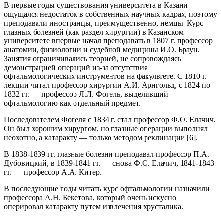
В первые годы существования университета в Казани
ощущался недостаток в собственных научных кадрах, поэтому
преподавали иностранцы, преимущественно, немцы. Курс
глазных болезней (как раздел хирургии) в Казанском
университете впервые начал преподавать в 1807 г. профессор
анатомии, физиологии и судебной медицины И.О. Браун.
Занятия ограничивались теорией, не сопровождаясь
демонстрацией операций из-за отсутствия
офтальмологических инструментов на факультете. С 1810 г.
лекции читал профессор хирургии А.И. Арнгольд, с 1824 по
1832 гг. — профессор Л.Л. Фогель, выделивший
офтальмологию как отдельный предмет.
Последователем Фогеля с 1834 г. стал профессор Ф.О. Елачич.
Он был хорошим хирургом, но глазные операции выполнял
неохотно, а катаракту — только методом реклинации [6].
В 1838-1839 гг. глазные болезни преподавал профессор П.А.
Дубовицкий, в 1839-1841 гг. — снова Ф.О. Елачич, 1841-1843
гг. — профессор А.А. Китер.
В последующие годы читать курс офтальмологии назначили
профессора А.Н. Бекетова, который очень искусно
оперировал катаракту путем извлечения хрусталика.