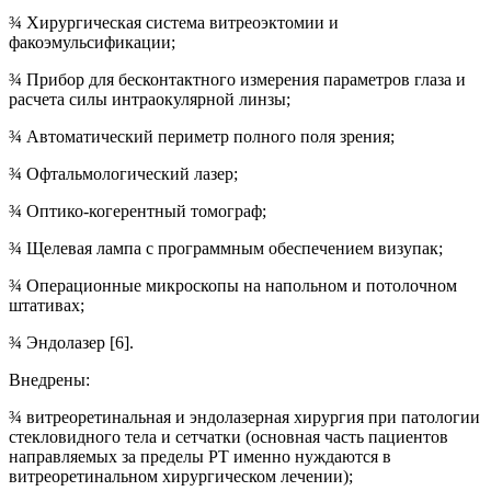
¾ Хирургическая система витреоэктомии и
факоэмульсификации;
¾ Прибор для бесконтактного измерения параметров глаза и
расчета силы интраокулярной линзы;
¾ Автоматический периметр полного поля зрения;
¾ Офтальмологический лазер;
¾ Оптико-когерентный томограф;
¾ Щелевая лампа с программным обеспечением визупак;
¾ Операционные микроскопы на напольном и потолочном
штативах;
¾ Эндолазер [6].
Внедрены:
¾ витреоретинальная и эндолазерная хирургия при патологии
стекловидного тела и сетчатки (основная часть пациентов
направляемых за пределы РТ именно нуждаются в
витреоретинальном хирургическом лечении);