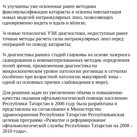
¾ улучшены уже освоенные ранее методики
факоэмульсификации катаракты и освоена имплантация
новых моделей интраокулярных линз, позволяющих
одновременно видеть и вдаль и вблизи;
¾ новые технологии УЗИ диагностики, недоступные ранее
точные методы расчета силы интраокулярных линз перед
операцией по поводу катаракты;
¾ диагностика ранних стадий глаукомы на основе лазерного
сканирования и компьютеризованных методик определения
полей зрения, прижизненная диагностика на
микроскопическом уровне патологии роговицы и сетчатки
(особенно при возрастной патологии макулярной зоны –
одной из основных причин слабовидения в мире).
Для решения задач по увеличению объема и повышению
качества оказания офтальмологической помощи населению
Республики Татарстан в 2006 году была разработана и
представлена на согласование в Министерство
здравоохранения Республики Татарстан Республиканская
целевая программа «Развитие и реформирование
офтальмологической службы Республики Татарстан на 2008 –
2010 годы».