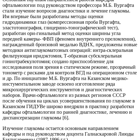
офтальмологии под руководством профессора М.Б. Вургафта
стали изучение вопросов диагностики и лечение глаукомы.
Им впервые были разработаны методы оценки
гидродинамики глаз (компрессионная проба Вургафта,
эластотонография, глицерино-тонографический тест),
разработан ори-гинальный метод оценки ширины угла
передней камеры- ФВП (феномен внутреннего преломления),
награжденный бронзовой медалью ВДНХ, предложены новые
методики антиглаукоматозных операций: интра-склеральная
фильтрующая иридэктомия, Т-образная субсклеральная
гониотрабекулотомия; создано приспособление для
исследования поля зрения в статическом режиме, прозрачный
тонометр с рисками для контроля ВГД на операционном столе
и др. По инициативе М.Б. Вургафта на Казанском медико-
инстументальном заводе освоено изготовление ряда
микрохирургических инструментов и диагностических
наборов. Врачи-офтальмологи из разных регионов СССР
после обучения на циклах усовершенствования по глаукоме в
Казанском ГИДУВе широко внедряли в практику разработки
кафедры офтальмологии по ранней диагностике, лечению и
диспансеризации глаукомы [6].
Изучение глаукомы остается основным направлением
кафедры и под руководством доцента Галиаскаровой Лиюды
Бахтигареевны (1987-1996 г.г.)