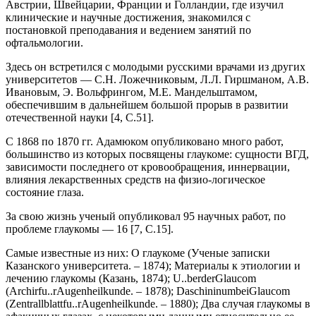
Австрии, Швейцарии, Франции и Голландии, где изучил
клинические и научные достижения, знакомился с
постановкой преподавания и ведением занятий по
офтальмологии.
Здесь он встретился с молодыми русскими врачами из других
университетов — С.Н. Ложечниковым, Л.Л. Гиршманом, А.В.
Ивановым, Э. Вольфрингом, М.Е. Мандельштамом,
обеспечившим в дальнейшем большой прорыв в развитии
отечественной науки [4, C.51].
С 1868 по 1870 гг. Адамюком опубликовано много работ,
большинство из которых посвящены глаукоме: сущности ВГД,
зависимости последнего от кровообращения, иннервации,
влияния лекарственных средств на физио-логическое
состояние глаза.
За свою жизнь ученый опубликовал 95 научных работ, по
проблеме глаукомы — 16 [7, C.15].
Самые известные из них: О глаукоме (Ученые записки
Казанского университета. – 1874); Материалы к этиологии и
лечению глаукомы (Казань, 1874); U..berderGlaucom
(Archirfu..rAugenheilkunde. – 1878); DaschininumbeiGlaucom
(Zentrallblattfu..rAugenheilkunde. – 1880); Два случая глаукомы в