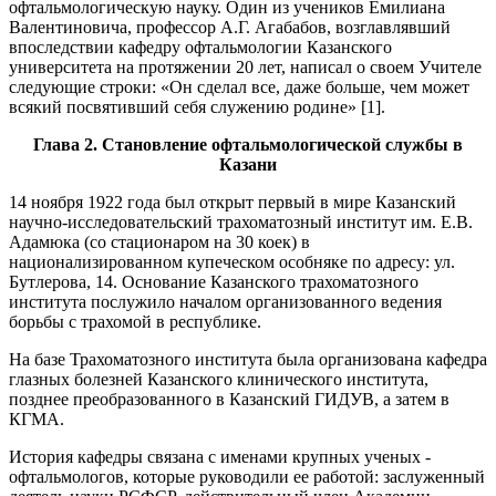
офтальмологическую науку. Один из учеников Емилиана
Валентиновича, профессор А.Г. Агабабов, возглавлявший
впоследствии кафедру офтальмологии Казанского
университета на протяжении 20 лет, написал о своем Учителе
следующие строки: «Он сделал все, даже больше, чем может
всякий посвятивший себя служению родине» [1].
Глава 2. Становление офтальмологической службы в
Казани
14 ноября 1922 года был открыт первый в мире Казанский
научно-исследовательский трахоматозный институт им. Е.В.
Адамюка (со стационаром на 30 коек) в
национализированном купеческом особняке по адресу: ул.
Бутлерова, 14. Основание Казанского трахоматозного
института послужило началом организованного ведения
борьбы с трахомой в республике.
На базе Трахоматозного института была организована кафедра
глазных болезней Казанского клинического института,
позднее преобразованного в Казанский ГИДУВ, а затем в
КГМА.
История кафедры связана с именами крупных ученых -
офтальмологов, которые руководили ее работой: заслуженный