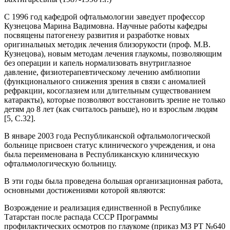
С 1996 год кафедрой офтальмологии заведует профессор
Кузнецова Марина Вадимовна. Научные работы кафедры
посвящены патогенезу развития и разработке новых
оригинальных методик лечения близорукости (проф. М.В.
Кузнецова), новым методам лечения глаукомы, позволяющим
без операции и капель нормализовать внутриглазное
давление, физиотерапевтическому лечению амблиопии
(функционального снижения зрения в связи с аномалией
рефракции, косоглазием или длительным существованием
катаракты), которые позволяют восстановить зрение не только
детям до 8 лет (как считалось раньше), но и взрослым людям
[5, C.32].
В январе 2003 года Республиканской офтальмологической
больнице присвоен статус клинического учреждения, и она
была переименована в Республиканскую клиническую
офтальмологическую больницу.
В эти годы была проведена большая организационная работа,
основными достижениями которой являются:
Возрождение и реализация единственной в Республике
Татарстан после распада СССР Программы
профилактических осмотров по глаукоме (приказ МЗ РТ №640