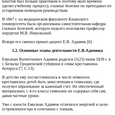
Бекетов был больше практиком и поэтому мало времени
уделял учебному процессу, глазные болезни он преподавал по
устаревшим немецким руководствам.
В 1867 г. на медицинском факультете Казанского
университета была организована самостоятельная кафедра
глазных болезней, которую недолго возглавлял профессор
хирургии М.В. Никольский.
Вскоре его сменил приват-доцент Е.В. Адамюк [6].
1.2. Основные этапы деятельности Е.В.Адамюка
Емилиан Валентиевич Адамюк родился 11(23) июня 1839 г. в
г. Бельске Гродненской губернии в семье крестьянина-
белоруса [7, C.13].
В детстве ему посчастливилось в числе немногих
крестьянских детей быть зачисленным в гимназию, где
получил образование за казенный счет. Не обеспеченный
материально, с 4-го класса гимназии он содержал себя сам,
давая частные уроки.
Уже с юности Емилиан Адамюк отличался энергией и целе-
устремленностью в сочетании с тонким,