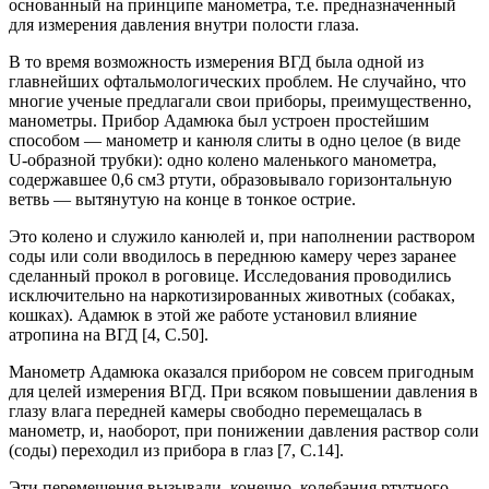
основанный на принципе манометра, т.е. предназначенный
для измерения давления внутри полости глаза.
В то время возможность измерения ВГД была одной из
главнейших офтальмологических проблем. Не случайно, что
многие ученые предлагали свои приборы, преимущественно,
манометры. Прибор Адамюка был устроен простейшим
способом — манометр и канюля слиты в одно целое (в виде
U-образной трубки): одно колено маленького манометра,
содержавшее 0,6 см3 ртути, образовывало горизонтальную
ветвь — вытянутую на конце в тонкое острие.
Это колено и служило канюлей и, при наполнении раствором
соды или соли вводилось в переднюю камеру через заранее
сделанный прокол в роговице. Исследования проводились
исключительно на наркотизированных животных (собаках,
кошках). Адамюк в этой же работе установил влияние
атропина на ВГД [4, C.50].
Манометр Адамюка оказался прибором не совсем пригодным
для целей измерения ВГД. При всяком повышении давления в
глазу влага передней камеры свободно перемещалась в
манометр, и, наоборот, при понижении давления раствор соли
(соды) переходил из прибора в глаз [7, C.14].
Эти перемещения вызывали, конечно, колебания ртутного