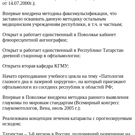
от 14.07.2000г.);
Впервые внедрена методика факоэмульсификации, что
заставило осваивать данную методику остальным
медицинским учреждениям республики, в т.ч. и частным;
Открыт и работает единственный в Поволжье кабинет
флюоресцентной ангиографии;
Открыт и работает единственный в Республике Татарстан
дневной стационар в офтальмологии;
Открыта вторая кафедра КГМУ;
Начато преподавание учебного цикла на тему «Патология
глазного дна и лазерной хирургии», на который приезжают
офтальмологи из соседних республик и областей РФ;
Впервые в Поволжье внедрена методика раннего выявления
глаукомы по мировым стандартам (Всемирный конгресс
глаукомотологов, Вена, июль 2005 г.);
Реализована концепция лечения катаракты с прогнозируемым
исходом;
Татарстан – 3-й регион в России, получивший разрешение на