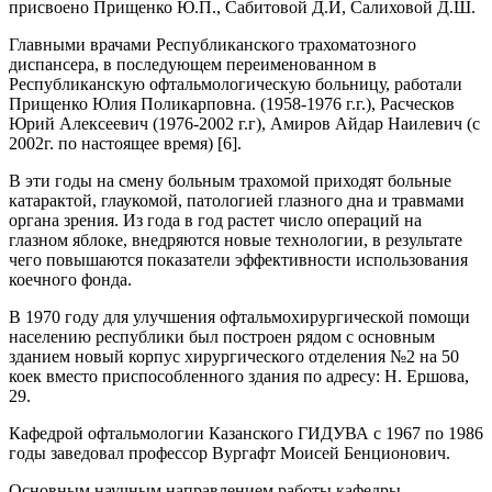
присвоено Прищенко Ю.П., Сабитовой Д.И, Салиховой Д.Ш.
Главными врачами Республиканского трахоматозного
диспансера, в последующем переименованном в
Республиканскую офтальмологическую больницу, работали
Прищенко Юлия Поликарповна. (1958-1976 г.г.), Расческов
Юрий Алексеевич (1976-2002 г.г), Амиров Айдар Наилевич (с
2002г. по настоящее время) [6].
В эти годы на смену больным трахомой приходят больные
катарактой, глаукомой, патологией глазного дна и травмами
органа зрения. Из года в год растет число операций на
глазном яблоке, внедряются новые технологии, в результате
чего повышаются показатели эффективности использования
коечного фонда.
В 1970 году для улучшения офтальмохирургической помощи
населению республики был построен рядом с основным
зданием новый корпус хирургического отделения №2 на 50
коек вместо приспособленного здания по адресу: Н. Ершова,
29.
Кафедрой офтальмологии Казанского ГИДУВА с 1967 по 1986
годы заведовал профессор Вургафт Моисей Бенционович.
Основным научным направлением работы кафедры