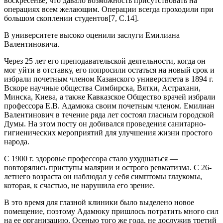
воскресенье, что давало возможность присутствовать на
операциях всем желающим. Операции всегда проходили при
большом скоплении студентов[7, C.14].
В университете высоко оценили заслуги Емилиана
Валентиновича.
Через 25 лет его преподавательской деятельности, когда он
мог уйти в отставку, его попросили остаться на новый срок и
избрали почетным членом Казанского университета в 1894 г.
Вскоре научные общества Симбирска, Вятки, Астрахани,
Минска, Киева, а также Кавказское Общество врачей избрали
профессора Е.В. Адамюка своим почетным членом. Емилиан
Валентинович в течение ряда лет состоял гласным городской
Думы. На этом посту он добивался проведения санитарно-
гигиенических мероприятий для улучшения жизни простого
народа.
С 1900 г. здоровье профессора стало ухудшаться —
повторялись приступы малярии и острого ревматизма. С 26-
летнего возраста он наблюдал у себя симптомы глаукомы,
которая, к счастью, не нарушила его зрение.
В это время для глазной клиники было выделено новое
помещение, поэтому Адамюку пришлось потратить много сил
на ее организацию. Осенью того же года, не дослужив третий