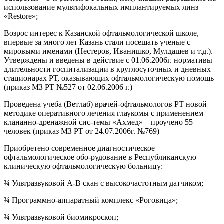
использование мультифокальных имплантируемых линз
«Restore»;
Возрос интерес к Казанской офтальмологической школе,
впервые за много лет Казань стали посещать ученые с
мировыми именами (Нестеров, Иванишко, Мулдашев и т.д.).
Утверждены и введены в действие с 01.06.2006г. нормативы
длительности госпитализации в круглосуточных и дневных
стационарах РТ, оказывающих офтальмологическую помощь
(приказ МЗ РТ №527 от 02.06.2006 г.)
Проведена учеба (Ветлаб) врачей-офтальмологов РТ новой
методике оперативного лечения глаукомы с применением
клананно-дренажной сис-темы «Ахмед» – проучено 55
человек (приказ МЗ РТ от 24.07.2006г. №769)
Приобретено современное диагностическое
офтальмологическое обо-рудование в Республиканскую
клиническую офтальмологическую больницу:
¾ Ультразвуковой А-В скан с высокочастотным датчиком;
¾ Программно-аппаратный комплекс «Роговица»;
¾ Ультразвуковой биомикроскоп;