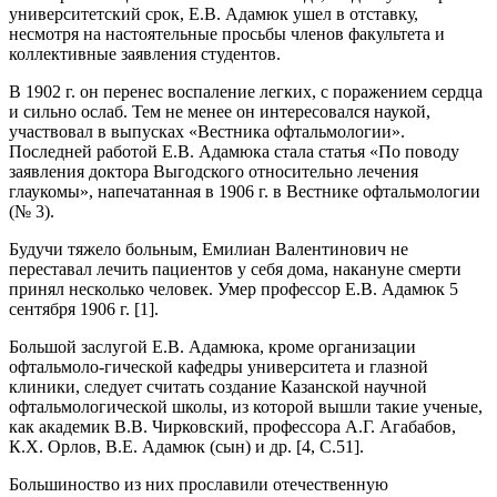
университетский срок, Е.В. Адамюк ушел в отставку,
несмотря на настоятельные просьбы членов факультета и
коллективные заявления студентов.
В 1902 г. он перенес воспаление легких, с поражением сердца
и сильно ослаб. Тем не менее он интересовался наукой,
участвовал в выпусках «Вестника офтальмологии».
Последней работой Е.В. Адамюка стала статья «По поводу
заявления доктора Выгодского относительно лечения
глаукомы», напечатанная в 1906 г. в Вестнике офтальмологии
(№ 3).
Будучи тяжело больным, Емилиан Валентинович не
переставал лечить пациентов у себя дома, накануне смерти
принял несколько человек. Умер профессор Е.В. Адамюк 5
сентября 1906 г. [1].
Большой заслугой Е.В. Адамюка, кроме организации
офтальмоло-гической кафедры университета и глазной
клиники, следует считать создание Казанской научной
офтальмологической школы, из которой вышли такие ученые,
как академик В.В. Чирковский, профессора А.Г. Агабабов,
К.Х. Орлов, В.Е. Адамюк (сын) и др. [4, C.51].
Большиноство из них прославили отечественную