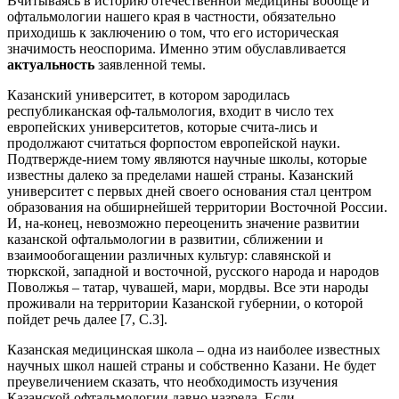
Вчитываясь в историю отечественной медицины вообще и
офтальмологии нашего края в частности, обязательно
приходишь к заключению о том, что его историческая
значимость неоспорима. Именно этим обуславливается
актуальность
заявленной темы.
Казанский университет, в котором зародилась
республиканская оф-тальмология, входит в число тех
европейских университетов, которые счита-лись и
продолжают считаться форпостом европейской науки.
Подтвержде-нием тому являются научные школы, которые
известны далеко за пределами нашей страны. Казанский
университет с первых дней своего основания стал центром
образования на обширнейшей территории Восточной России.
И, на-конец, невозможно переоценить значение развитии
казанской офтальмологии в развитии, сближении и
взаимообогащении различных культур: славянской и
тюркской, западной и восточной, русского народа и народов
Поволжья – татар, чувашей, мари, мордвы. Все эти народы
проживали на территории Казанской губернии, о которой
пойдет речь далее [7, С.3].
Казанская медицинская школа – одна из наиболее известных
научных школ нашей страны и собственно Казани. Не будет
преувеличением сказать, что необходимость изучения
Казанской офтальмологии давно назрела. Если