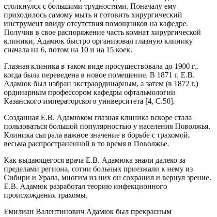
столкнулся с большими трудностями. Поначалу ему
приходилось самому мыть и готовить хирургический
инструмент ввиду отсутствия помощников на кафедре.
Получив в свое распоряжение часть комнат хирургической
клиники, Адамюк быстро организовал глазную клинику
сначала на 6, потом на 10 и на 15 коек.
Глазная клиника в таком виде просуществовала до 1900 г.,
когда была переведена в новое помещение. В 1871 г. Е.В.
Адамюк был избран экстраординарным, а затем (в 1872 г.)
ординарным профессором кафедры офтальмологии
Казанского императорского университета [4, C.50].
Созданная Е.В. Адамюком глазная клиника вскоре стала
пользоваться большой популярностью у населения Поволжья.
Клиника сыграла важное значение в борьбе с трахомой,
весьма распространенной в то время в Поволжье.
Как выдающегося врача Е.В. Адамюка знали далеко за
пределами региона, сотни больных приезжали к нему из
Сибири и Урала, многим из них он сохранил и вернул зрение.
Е.В. Адамюк разработал теорию инфекционного
происхождения трахомы.
Емилиан Валентинович Адамюк был прекрасным