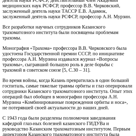
деятель науки РСФСР, действительный член Академии
медицинских наук РСФСР, профессор В.В. Чирковский,
заслуженный деятель науки ТАССР Е.В. Адамюк,
заслуженный деятель науки РСФСР, профессор А.Н. Мурзин.
Все разработки научных сотрудников Казанского
трахоматозного института были посвящены проблемам
трахомы.
Монография «Трахома» профессора В.В. Чирковского была
удостоена Государственной премии СССР, по инициативе
профессора А.Н. Мурзина издавался журнал «Вопросы
трахомы», сыгравший большую роль в деле борьбы с
трахомой в советском союзе [5, C.30 – 31].
Во время войны, когда Казань превратилась в один большой
госпиталь, самые тяжелые травмы орбиты и глаз оперировали
сотрудники Казанского трахоматозного института. Опыт этих
операций был обобщен в монографии профессора А.Н.
Мурзина «Комбинированные повреждения орбиты и носа»,
не потерявшей своей актуальности до наших дней.
С 1943 года были разделены полномочия заведования
кафедрой глаз-ных болезней казанского ГИДУВа и
руководство Казанским трахоматозным институтом. Первым
директором Казанского трахоматозного института была