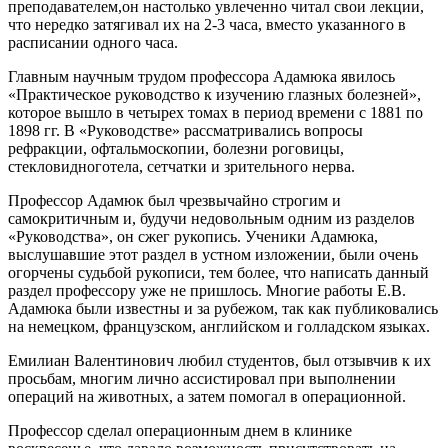
преподавателем,он настолько увлеченно читал свои лекции,
что нередко затягивал их на 2-3 часа, вместо указанного в
расписании одного часа.
Главным научным трудом профессора Адамюка явилось
«Практическое руководство к изучению глазных болезней»,
которое вышло в четырех томах в период времени с 1881 по
1898 гг. В «Руководстве» рассматривались вопросы
рефракции, офтальмоскопии, болезни роговицы,
стекловидноготела, сетчатки и зрительного нерва.
Профессор Адамюк был чрезвычайно строгим и
самокритичным и, будучи недовольным одним из разделов
«Руководства», он сжег рукопись. Ученики Адамюка,
выслушавшие этот раздел в устном изложении, были очень
огорчены судьбой рукописи, тем более, что написать данный
раздел профессору уже не пришлось. Многие работы Е.В.
Адамюка были известны и за рубежом, так как публиковались
на немецком, французском, английском и голладском языках.
Емилиан Валентинович любил студентов, был отзывчив к их
просьбам, многим лично ассистировал при выполнении
операций на животных, а затем помогал в операционной.
Профессор сделал операционным днем в клинике