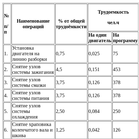
Трудоемкость
№
Наименование
% от общей
чел.ч
п/
операций
трудоёмкости
п
На один
На
двигатель
программу
Установка
1.
двигателя на
0,75
0,025
75
линию разборки
Снятие узлов
2.
4,5
0,151
453
системы зажигания
Снятие узлов
3.
3,75
0,126
378
системы смазки
Снятие узлов
4.
3,75
0,126
378
системы питания
Снятие узлов
5.
системы
2,50
0,084
250
охлаждения
Снятие храповика
6.
коленчатого вала и
1,25
0,042
126
шкива