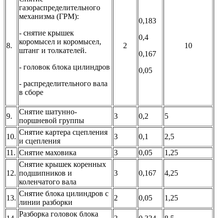
газораспределительного
механизма (ГРМ):
0,183
- снятие крышек
0,4
коромысел и коромысел,
8.
2
10
штанг и толкателей.
0,167
- головок блока цилиндров
0,05
- распределительного вала
в сборе
Снятие шатунно-
9.
3
0,2
5
поршневой группы
Снятие картера сцепления
10.
3
0,1
2,5
и сцепления
11.
Снятие маховика
3
0,05
1,25
Снятие крышек коренных
12.
подшипников и
3
0,167
4,25
коленчатого вала
Снятие блока цилиндров с
13.
2
0,05
1,25
линии разборки
Разборка головок блока