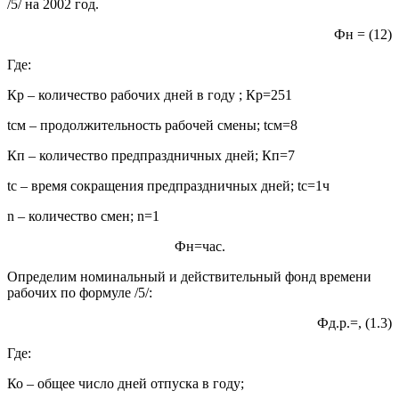
/5/ на 2002 год.
Фн = (12)
Где:
Кр – количество рабочих дней в году ; Кр=251
tсм – продолжительность рабочей смены; tсм=8
Кп – количество предпраздничных дней; Кп=7
tc – время сокращения предпраздничных дней; tc=1ч
n – количество смен; n=1
Фн=час.
Определим номинальный и действительный фонд времени
рабочих по формуле /5/:
Фд.р.=, (1.3)
Где:
Ко – общее число дней отпуска в году;