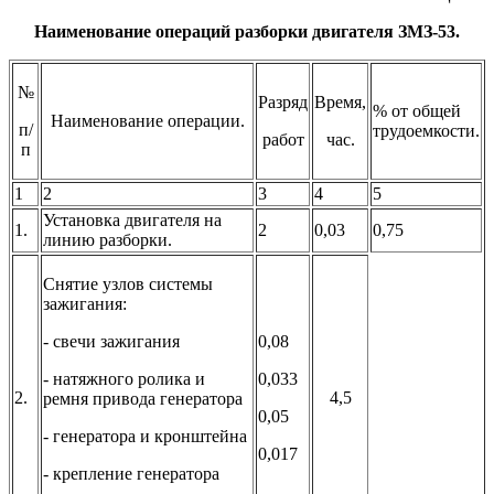
Наименование операций разборки двигателя ЗМЗ-53.
№
Разряд
Время,
% от общей
Наименование операции.
п/
трудоемкости.
работ
час.
п
1
2
3
4
5
Установка двигателя на
1.
2
0,03
0,75
линию разборки.
Снятие узлов системы
зажигания:
- свечи зажигания
0,08
- натяжного ролика и
0,033
2.
4,5
ремня привода генератора
0,05
- генератора и кронштейна
0,017
- крепление генератора