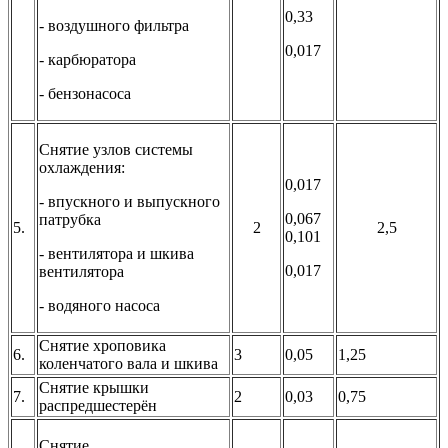
0,33
- воздушного фильтра
0,017
- карбюратора
- бензонасоса
Снятие узлов системы
охлаждения:
0,017
- впускного и выпускного
0,067
патрубка
5.
2
2,5
0,101
- вентилятора и шкива
0,017
вентилятора
- водяного насоса
Снятие хроповика
6.
3
0,05
1,25
коленчатого вала и шкива
Снятие крышки
7.
2
0,03
0,75
распредшестерён
Снятие