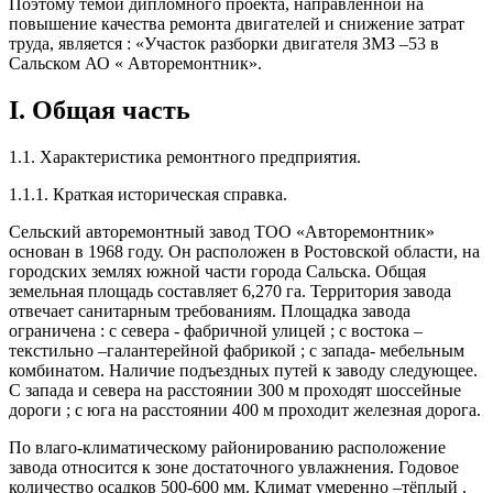
Поэтому темой дипломного проекта, направленной на
повышение качества ремонта двигателей и снижение затрат
труда, является : «Участок разборки двигателя ЗМЗ –53 в
Сальском АО « Авторемонтник».
I. Общая часть
1.1. Характеристика ремонтного предприятия.
1.1.1. Краткая историческая справка.
Сельский авторемонтный завод ТОО «Авторемонтник»
основан в 1968 году. Он расположен в Ростовской области, на
городских землях южной части города Сальска. Общая
земельная площадь составляет 6,270 га. Территория завода
отвечает санитарным требованиям. Площадка завода
ограничена : с севера - фабричной улицей ; с востока –
текстильно –галантерейной фабрикой ; с запада- мебельным
комбинатом. Наличие подъездных путей к заводу следующее.
С запада и севера на расстоянии 300 м проходят шоссейные
дороги ; с юга на расстоянии 400 м проходит железная дорога.
По влаго-климатическому районированию расположение
завода относится к зоне достаточного увлажнения. Годовое
количество осадков 500-600 мм. Климат умеренно –тёплый .