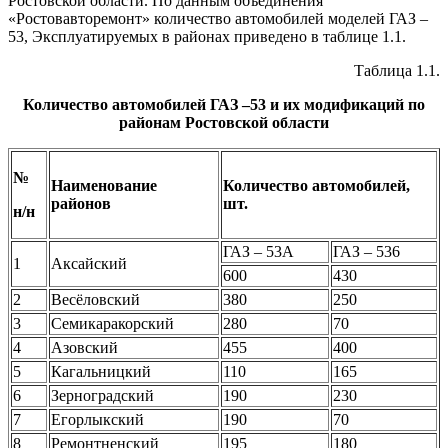
Ростовской области. По данным объединения
«Ростовавторемонт» количество автомобилей моделей ГАЗ –
53, Эксплуатируемых в районах приведено в таблице 1.1.
Таблица 1.1.
Количество автомобилей ГАЗ –53 и их модификаций по
районам Ростовской области
№
Наименование
Количество автомобилей,
районов
шт.
н/н
ГАЗ – 53А
ГАЗ – 536
1
Аксайский
600
430
2
Весёловский
380
250
3
Семикаракорский
280
70
4
Азовский
455
400
5
Кагальницкий
110
165
6
Зерноградский
190
230
7
Егорлыкский
190
70
8
Ремонтненский
195
180