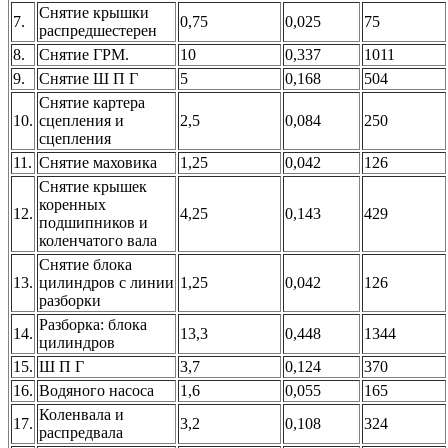
Снятие крышки
7.
0,75
0,025
75
распредшестерен
8.
Снятие ГРМ.
10
0,337
1011
9.
Снятие Ш П Г
5
0,168
504
Снятие картера
10.
сцепления и
2,5
0,084
250
сцепления
11.
Снятие маховика
1,25
0,042
126
Снятие крышек
коренных
12.
4,25
0,143
429
подшипников и
коленчатого вала
Снятие блока
13.
цилиндров с линии
1,25
0,042
126
разборки
Разборка: блока
14.
13,3
0,448
1344
цилиндров
15.
Ш П Г
3,7
0,124
370
16.
Водяного насоса
1,6
0,055
165
Коленвала и
17.
3,2
0,108
324
распредвала