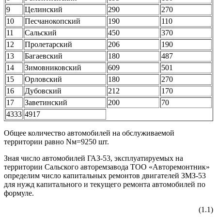
9
Целинский
290
270
10
Песчанокопский
190
110
11
Сальский
450
370
12
Пролетарский
206
190
13
Багаевский
180
487
14
Зимовниковский
609
501
15
Орловский
180
270
16
Дубовский
212
170
17
Заветинский
200
70
4333
4917
Общее количество автомобилей на обслуживаемой
территории равно Nм=9250 шт.
Зная число автомобилей ГАЗ-53, эксплуатируемых на
территории Сальского авторемзавода ТОО «Авторемонтник»
определим число капитальных ремонтов двигателей ЗМЗ-53
для нужд капитального и текущего ремонта автомобилей по
формуле.
(1.1)