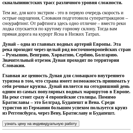
скиальпинистских трасс различного уровня сложности.
Тем же, для кого экстрим - это в первую очередь скорость и
острые ощущения, Словакия подготовила суператтракцион –
сноурафтинг. От рафтинга здесь одно отличие – вместо реки
лодка спускается по крутому горному склону. Тогда вам
прямая дорога на курорт Ясна в Низких Татрах.
Дунай – одна из главных водных артерий Европы. Эта
река проходит через целый ряд восточноевропейских стран
– Румынию, Венгрию, Хорватию, Сербию, Болгарию.
Значительный отрезок Дуная проходит по территории
Словакии.
Главная же ценность Дуная для словацкого внутреннего
туризма в том, что страна имеет возможность принимать у
себя речные круизы. Дунай является на сегодняшний день
одним из самых популярных водных маршрутов в Европе.
На реке стоит сразу 4 европейские столицы. Помимо
Братиславы – это Белград, Будапешт и Вена. Среди
туристов из Германии большим успехом пользуется круиз
из Реггенсбурга, через Вену, Братиславу и Будапешт.
узнать цену на индивидуальную работу