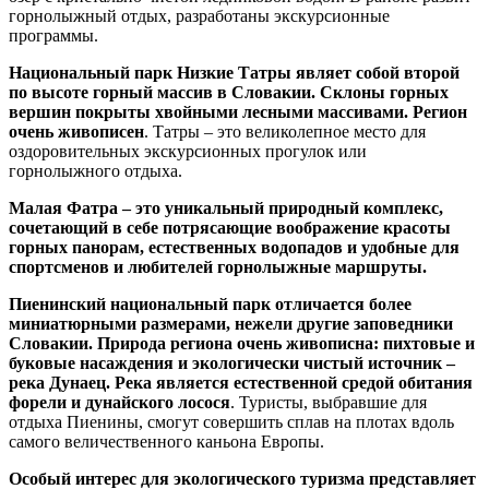
горнолыжный отдых, разработаны экскурсионные
программы.
Национальный парк Низкие Татры являет собой второй
по высоте горный массив в Словакии. Склоны горных
вершин покрыты хвойными лесными массивами. Регион
очень живописен
. Татры – это великолепное место для
оздоровительных экскурсионных прогулок или
горнолыжного отдыха.
Малая Фатра – это уникальный природный комплекс,
сочетающий в себе потрясающие воображение красоты
горных панорам, естественных водопадов и удобные для
спортсменов и любителей горнолыжные маршруты.
Пиенинский национальный парк отличается более
миниатюрными размерами, нежели другие заповедники
Словакии. Природа региона очень живописна: пихтовые и
буковые насаждения и экологически чистый источник –
река Дунаец. Река является естественной средой обитания
форели и дунайского лосося
. Туристы, выбравшие для
отдыха Пиенины, смогут совершить сплав на плотах вдоль
самого величественного каньона Европы.
Особый интерес для экологического туризма представляет