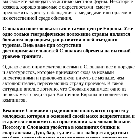
вы сможете наблюдать за жизнью местной фауны. Некоторые
хозяева, хорошо знакомые с окрестностями, смогут
предложить туристу наблюдения за медведями или орлами в
их естественной среде обитания.
Словакии повезло оказаться в самом центре Европы. Уже
одно только географическое положение страны является
большим подспорьем для развития в ней въездного
туризма. Ведь даже при отсутствии
достопримечательностей Словакия обречена на высокий
уровень транзита
.
Однако с достопримечательностями в Словакии все в порядке
и автотуристов, которые приезжают сюда за новыми
впечатлениями и приключениями ничуть не меньше, чем
автолюбителей, пересекающих страну проездом. В такой
ситуации вполне логично, что Словакия занимает одно из
первых мест среди стран Восточной Европы по количеству
кемпингов.
Кемпинги Словакии традиционно пользуются спросом у
молодежи, которая в основной своей массе неприхотлива и
старается сэкономить на проживании как можно больше.
Поэтому в Словакии удобства в кемпингах близки к
спартанским. Душ, бар, туалет – вот набор стандартных