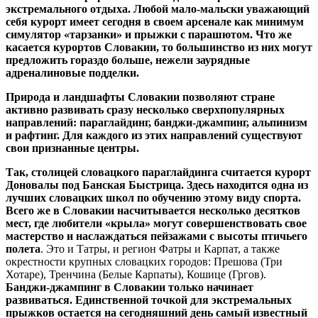
экстремального отдыха. Любой мало-мальски уважающий
себя курорт имеет сегодня в своем арсенале как минимум
симулятор «тарзанки» и прыжки с парашютом. Что же
касается курортов Словакии, то большинство из них могут
предложить гораздо больше, нежели заурядные
адреналиновые подделки.
Природа и ландшафты Словакии позволяют стране
активно развивать сразу несколько сверхпопулярных
направлений: параглайдинг, банджи-джампинг, альпинизм
и рафтинг. Для каждого из этих направлений существуют
свои признанные центры.
Так, столицей словацкого параглайдинга считается курорт
Доновалы под Банская Быстрица. Здесь находится одна из
лучших словацких школ по обучению этому виду спорта.
Всего же в Словакии насчитывается несколько десятков
мест, где любители «крыла» могут совершенствовать свое
мастерство и наслаждаться пейзажами с высоты птичьего
полета
. Это и Татры, и регион Фатры и Карпат, а также
окрестности крупных словацких городов: Прешова (Три
Хотаре), Тренчина (Белые Карпаты), Кошице (Гргов).
Банджи-джампинг в Словакии только начинает
развиваться. Единственной точкой для экстремальных
прыжков остается на сегодняшний день самый известный