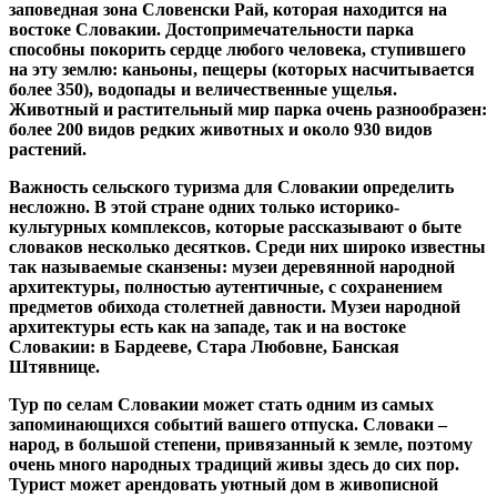
заповедная зона Словенски Рай, которая находится на
востоке Словакии. Достопримечательности парка
способны покорить сердце любого человека, ступившего
на эту землю: каньоны, пещеры (которых насчитывается
более 350), водопады и величественные ущелья.
Животный и растительный мир парка очень разнообразен:
более 200 видов редких животных и около 930 видов
растений.
Важность сельского туризма для Словакии определить
несложно. В этой стране одних только историко-
культурных комплексов, которые рассказывают о быте
словаков несколько десятков. Среди них широко известны
так называемые сканзены: музеи деревянной народной
архитектуры, полностью аутентичные, с сохранением
предметов обихода столетней давности. Музеи народной
архитектуры есть как на западе, так и на востоке
Словакии: в Бардееве, Стара Любовне, Банская
Штявнице.
Тур по селам Словакии может стать одним из самых
запоминающихся событий вашего отпуска. Словаки –
народ, в большой степени, привязанный к земле, поэтому
очень много народных традиций живы здесь до сих пор.
Турист может арендовать уютный дом в живописной