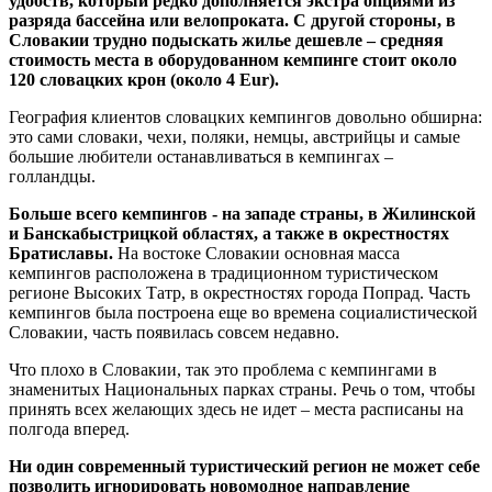
удобств, который редко дополняется экстра опциями из
разряда бассейна или велопроката. С другой стороны, в
Словакии трудно подыскать жилье дешевле – средняя
стоимость места в оборудованном кемпинге стоит около
120 словацких крон (около 4 Eur).
География клиентов словацких кемпингов довольно обширна:
это сами словаки, чехи, поляки, немцы, австрийцы и самые
большие любители останавливаться в кемпингах –
голландцы.
Больше всего кемпингов - на западе страны, в Жилинской
и Банскабыстрицкой областях, а также в окрестностях
Братиславы.
На востоке Словакии основная масса
кемпингов расположена в традиционном туристическом
регионе Высоких Татр, в окрестностях города Попрад. Часть
кемпингов была построена еще во времена социалистической
Словакии, часть появилась совсем недавно.
Что плохо в Словакии, так это проблема с кемпингами в
знаменитых Национальных парках страны. Речь о том, чтобы
принять всех желающих здесь не идет – места расписаны на
полгода вперед.
Ни один современный туристический регион не может себе
позволить игнорировать новомодное направление