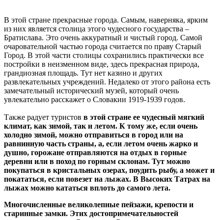
В этой стране прекрасные города. Самым, наверняка, ярким
из них является столица этого чудесного государства –
Братислава. Это очень аккуратный и чистый город. Самой
очаровательной частью города считается по праву Старый
Город. В этой части столицы сохранились практически все
постройки в неизменном виде, здесь прекрасная природа,
грандиозная площадь. Тут нет казино и других
развлекательных учреждений. Недалеко от этого района есть
замечательный исторический музей, который очень
увлекательно расскажет о Словакии 1919-1939 годов.
Также радует туристов
в этой стране ее чудесный мягкий
климат, как зимой, так и летом. К тому же, если очень
холодно зимой, можно отправиться в город или на
равнинную часть страны, а, если летом очень жарко и
душно, горожане отправляются на отдых в горные
деревни или в поход по горным склонам. Тут можно
покупаться в кристальных озерах, поудить рыбу, а может и
покататься, если повезет на лыжах. В Высоких Татрах на
лыжах можно кататься вплоть до самого лета.
Многочисленные великолепные пейзажи, крепости и
старинные замки. Этих достопримечательностей