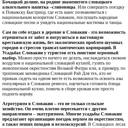
Бочацкой долине, на родине знаменитого словацкого
алкогольного напитка –сливовицы
. Или совершить поездку
в Поважску Быстрицу, где есть шанс познакомиться с
национальным колоритом Словакии, послушать народные
словацкие песни и уивдеть национальные костюмы и танцы.
Сам по себе отдых в деревне в Словакии - это возможность
отрешиться от забот и погрузиться в настоящую
крестьянскую жизнь, без экологических проблем шумных
городов и стрессов трансатлантических корпораций. В
Усадьбах Словакии у туристов есть поистине огромный
выбор.
Можно просто ничего не делать, наслаждаться свежим
воздухом и национальной словацкой кухней, гулять по
живописным окрестностям Велькой Фатры или, к примеру, по
тропинкам заповедника Словацкий Рай Для тех, кто не
привык сидеть на одном месте есть возможность освоить азы
популярных в Словакии ремесел, научиться готовить блюда
национальной кухни, помочь в сборе урожая или просто
подоить корову.
Агротуризм в Словакии – это не только сельское
хозяйство. Он очень плотно пересекается с другим
направлением – экотуризмом. Многие усадьбы Словакии
предлагают организацию поездок верхом по окрестностям,
а также пеших походов и велоэкскурсий
. В Словацких лесах