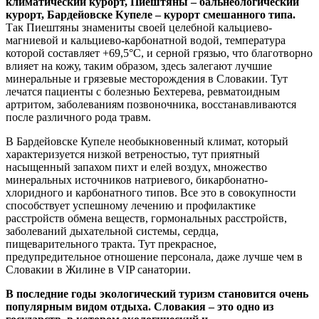
климатический курорт, Пиештяны – бальнеологический
курорт, Бардейовске Купеле – курорт смешанного типа.
Так Пиештяны знамениты своей целебной кальциево-
магниевой и кальциево-карбонатной водой, температура
которой составляет +69,5°C, и серной грязью, что благотворно
влияет на кожу, таким образом, здесь залегают лучшие
минеральные и грязевые месторождения в Словакии. Тут
лечатся пациенты с болезнью Бехтерева, ревматоидным
артритом, заболеваниям позвоночника, восстанавливаются
после различного рода травм.
В Бардейовске Купеле необыкновенный климат, который
характеризуется низкой ветреностью, тут приятный
насыщенный запахом пихт и елей воздух, множество
минеральных источников натриевого, бикарбонатно-
хлоридного и карбонатного типов. Все это в совокупности
способствует успешному лечению и профилактике
расстройств обмена веществ, гормональных расстройств,
заболеваний дыхательной системы, сердца,
пищеварительного тракта. Тут прекрасное,
предупредительное отношение персонала, даже лучше чем в
Словакии в Жилине в VIP санатории.
В последние годы
экологический туризм
становится очень
популярным видом отдыха.
Словакия
– это одно из