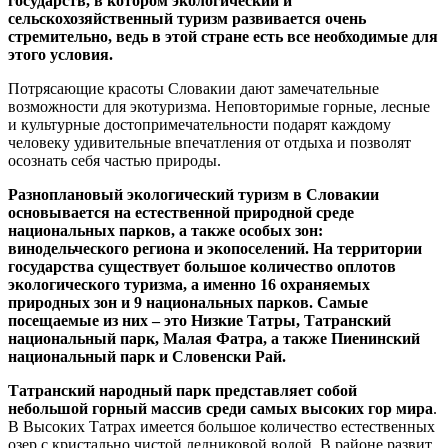
государств, в котором экологический и
сельскохозяйственный
туризм
развивается очень
стремительно, ведь в этой стране есть все необходимые для
этого условия.
Потрясающие красоты Словакии дают замечательные
возможности для экотуризма. Неповторимые горные, лесные
и культурные достопримечательности подарят каждому
человеку удивительные впечатления от отдыха и позволят
осознать себя частью природы.
Разноплановый
экологический туризм
в Словакии
основывается на естественной природной среде
национальных парков, а также особых зон:
винодельческого региона и экопоселений. На территории
государства существует большое количество оплотов
экологического туризма
, а именно 16 охраняемых
природных зон и 9 национальных парков. Самые
посещаемые из них – это Низкие Татры, Татранский
национальный парк, Малая Фатра, а также Пиенинский
национальный парк и Словенски Рай.
Татранский народный парк представляет собой
небольшой горный массив среди самых высоких гор мира
.
В Высоких Татрах имеется большое количество естественных
озер с кристально чистой ледниковой водой. В районе развит