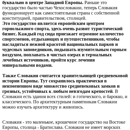
буквально в центре Западной Европы.
Раньше это
государство было частью Чехословакии, теперь Словакия
функционирует как самостоятельная страна с собственной
конституцией, правительством, столицей.
Это государство является европейским центром
горнолыжного спорта, здесь очень развит туристический
бизнес. Каждый год сюда приезжает огромное количество
спортсменов, отдыхающих и путешественников, чтобы
насладиться нежной красотой национальных парков и
чудесных заповедников, подышать изумительным горным
воздухом, поплавать в чистых озерах и термальных
лечебных источников, пройти курс лечения
минеральными водами.
Также Словакия считается хранительницей средневековой
истории Европы. Тут сохранилось практически в
неизмененном виде множество средневековых замков и
грозных, устойчивых к любым невзгодам крепостей
. В
Словакии есть здания всех стилей: и готического, и барокко, и
классического. По архитектурным памятникам Словакии
можно изучать архитектуру и живопись.
Словакия - это маленькое, крошечное государство на Востоке
Европы, столица - Братислава. Словакия не имеет морских