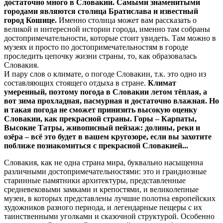
достаточно много в Словакии. Самыми знаменитыми
городами являются столица Братислава и известный
город Кошице.
Именно столица может вам рассказать о
великой и интересной истории города, именно там собраны
достопримечательности, которые стоит увидеть. Там можно в
музеях и просто по достопримечательностям в городе
проследить цепочку жизни страны, то, как образовалась
Словакия.
И пару слов о климате, о погоде Словакии, т.к. это одно из
составляющих стоящего отдыха в стране.
Климат
умеренный, поэтому погода в Словакии летом тёплая, а
вот зима прохладная, пасмурная и достаточно влажная. Но
и такая погода не сможет принизить высокую оценку
Словакии, как прекрасной страны. Горы – Карпаты,
Высокие Татры, живописный пейзаж: долины, реки и
озёра – всё это будет в вашем кругозоре, если вы захотите
поближе познакомиться с прекрасной Словакией...
Словакия, как не одна страна мира, буквально насыщенна
различными достопримечательностями: это и грандиозные
старинные памятники архитектуры, представленные
средневековыми замками и крепостями, и великолепные
музеи, в которых представлены лучшие полотна европейских
художников разного периода, и легендарные пещеры с их
таинственными уголками и сказочной структурой. Особенно