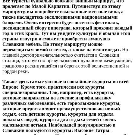
Все туристы буквально обожают винный маршрут, что
пролегает по Малой Карпатии. Путешествуя по этому
маршруту, вы попробуете изысканные местные вина, а
также насладитесь эксклюзивными национальными
блюдами. Очень интересно будет посетить фестиваль,
посвященный сбору винограда, который проходит каждый
год в этих краях. Тут вы увидите культуры и обычаи этой
страны изнутри и сможете приобрести лучшую в
Словакии мебель. По этому маршруту можно
перемещаться зимой и летом, а также на велосипедах.
Но
главной достопримечательностью считается в Словакии
столица, которую по праву называют дунайской жемчужиной,
грациозно раскинувшейся на берегах этой величественной и
гордой реки.
Также здесь самые уютные и спокойные курорты во всей
Европе. Кроме того, практически все курорты
специализированны. Так, например, есть курорты,
которые направлены на лечение и профилактику
различных заболеваний, есть горнолыжные курорты,
которые предоставляют преимущественно активный
отдых, есть детские курорты, курорты для отдыха
пожилых людей, курорты для отдыха семей с очень
маленькими детьми. Наибольшей популярностью в
Словакии пользуются курорты: Высокие Татры –