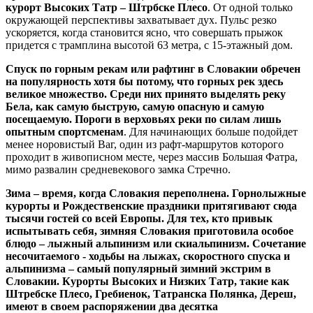
курорт Высоких Татр – Штрбске Плесо
. От одной только
окружающей перспективы захватывает дух. Пульс резко
ускоряется, когда становится ясно, что совершать прыжок
придется с трамплина высотой 63 метра, с 15-этажный дом.
Спуск по горным рекам или рафтинг в Словакии обречен
на популярность хотя бы потому, что горных рек здесь
великое множество. Среди них принято выделять реку
Бела, как самую быструю, самую опасную и самую
посещаемую. Пороги в верховьях реки по силам лишь
опытным спортсменам
. Для начинающих больше подойдет
менее норовистый Ваг, один из рафт-маршрутов которого
проходит в живописном месте, через массив Большая Фатра,
мимо развалин средневекового замка Стречно.
Зима – время, когда Словакия переполнена. Горнолыжные
курорты и Рождественские праздники притягивают сюда
тысячи гостей со всей Европы. Для тех, кто привык
испытывать себя, зимняя Словакия приготовила особое
блюдо – лыжный альпинизм или скиальпинизм. Сочетание
несочитаемого - ходьбы на лыжах, скоростного спуска и
альпинизма – самый популярный зимний экстрим в
Словакии. Курорты Высоких и Низких Татр, такие как
Штребске Плесо, Гребиенок, Татранска Полянка, Дереш,
имеют в своем распоряжении два десятка