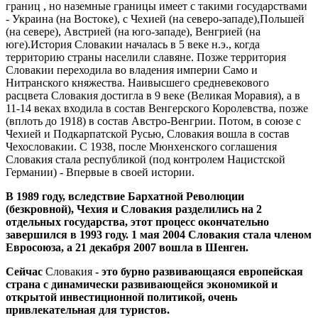
границ , но наземные границы имеет с такими государствами
- Украина (на Востоке), с Чехией (на северо-западе),Польшей
(на севере), Австрией (на юго-западе), Венгрией (на
юге).История Словакии началась в 5 веке н.э., когда
территорию страны населили славяне. Позже территория
Словакии переходила во владения империи Само и
Нитранского княжества. Наивысшего средневекового
расцвета Словакия достигла в 9 веке (Великая Моравия), а в
11-14 веках входила в состав Венгерского Королевства, позже
(вплоть до 1918) в состав Австро-Венгрии. Потом, в союзе с
Чехией и Подкарпатской Русью, Словакия вошла в состав
Чехословакии. С 1938, после Мюнхенского соглашения
Словакия стала республикой (под контролем Нацистской
Германии) - Впервые в своей истории.
В 1989 году, вследствие Бархатной Революции
(безкровной), Чехия и Словакия разделились на 2
отдельных государства, этот процесс окончательно
завершился в 1993 году. 1 мая 2004 Словакия стала членом
Евросоюза, а 21 декабря 2007 вошла в Шенген.
Сейчас
Словакия
- это бурно развивающаяся европейская
страна с динамически развивающейся экономикой и
открытой инвестиционной политикой, очень
привлекательная для туристов.