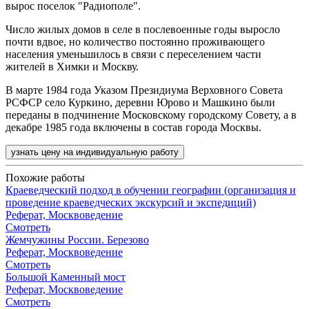
вырос поселок "Радиополе".
Число жилых домов в селе в послевоенные годы выросло
почти вдвое, но количество постоянно проживающего
населения уменьшилось в связи с переселением части
жителей в Химки и Москву.
В марте 1984 года Указом Президиума Верховного Совета
РСФСР село Куркино, деревни Юрово и Машкино были
переданы в подчинение Московскому городскому Совету, а в
декабре 1985 года включены в состав города Москвы.
узнать цену на индивидуальную работу
Похожие работы
Краеведческий подход в обучении географии (организация и
проведение краеведческих экскурсий и экспедиций)
Реферат, Москвоведение
Смотреть
Жемчужины России. Березово
Реферат, Москвоведение
Смотреть
Большой Каменный мост
Реферат, Москвоведение
Смотреть