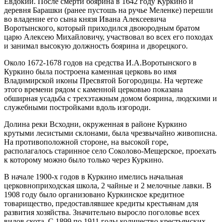
Евдокии. После смерти боярина в 1642 году Куркино и
деревня Барашки (ранее пустошь на ручье Меленке) перешли
во владение его сына князя Ивана Алексеевича
Воротынского, который приходился двоюродным братом
царю Алексею Михайловичу, участвовал во всех его походах
и занимал высокую должность боярина и дворецкого.
Около 1672-1678 годов на средства И.А.Воротынского в
Куркино была построена каменная церковь во имя
Владимирской иконы Пресвятой Богородицы. На чертеже
этого времени рядом с каменной церковью показана
обширная усадьба с трехэтажным домом боярина, людскими и
служебными постройками вдоль изгороди.
Долина реки Всходни, окруженная в районе Куркино
крутыми лесистыми склонами, была чрезвычайно живописна.
На противоположной стороне, на высокой горе,
располагалось старинное село Соколово-Мещерское, проехать
к которому можно было только через Куркино.
В начале 1900-х годов в Куркино имелись начальная
церковноприходская школа, 2 чайные и 2 мелочные лавки. В
1908 году было организовано Куркинское кредитное
товарищество, предоставлявшее кредиты крестьянам для
развития хозяйства. Значительно выросло поголовье всех
видов скота. С 1899 по 1911 годы количество крестьянских