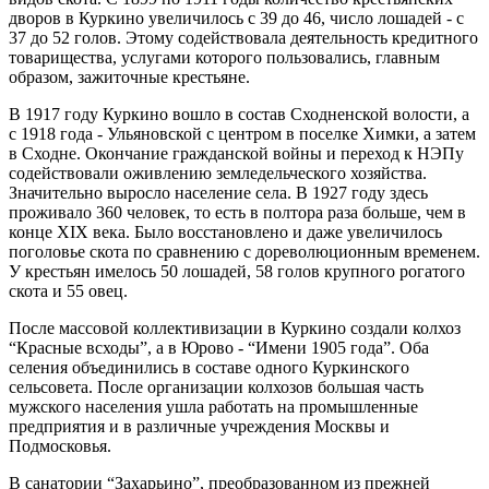
дворов в Куркино увеличилось с 39 до 46, число лошадей - с
37 до 52 голов. Этому содействовала деятельность кредитного
товарищества, услугами которого пользовались, главным
образом, зажиточные крестьяне.
В 1917 году Куркино вошло в состав Сходненской волости, а
с 1918 года - Ульяновской с центром в поселке Химки, а затем
в Сходне. Окончание гражданской войны и переход к НЭПу
содействовали оживлению земледельческого хозяйства.
Значительно выросло население села. В 1927 году здесь
проживало 360 человек, то есть в полтора раза больше, чем в
конце XIX века. Было восстановлено и даже увеличилось
поголовье скота по сравнению с дореволюционным временем.
У крестьян имелось 50 лошадей, 58 голов крупного рогатого
скота и 55 овец.
После массовой коллективизации в Куркино создали колхоз
“Красные всходы”, а в Юрово - “Имени 1905 года”. Оба
селения объединились в составе одного Куркинского
сельсовета. После организации колхозов большая часть
мужского населения ушла работать на промышленные
предприятия и в различные учреждения Москвы и
Подмосковья.
В санатории “Захарьино”, преобразованном из прежней