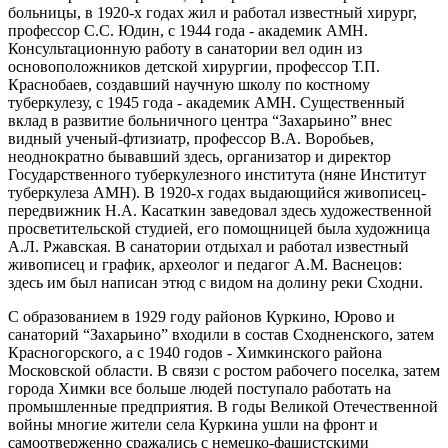
больницы, в 1920-х годах жил и работал известный хирург,
профессор С.С. Юдин, с 1944 года - академик АМН.
Консультационную работу в санатории вел один из
основоположников детской хирургии, профессор Т.П.
Краснобаев, создавший научную школу по костному
туберкулезу, с 1945 года - академик АМН. Существенный
вклад в развитие больничного центра “Захарьино” внес
видный ученый-фтизиатр, профессор В.А. Воробьев,
неоднократно бывавший здесь, организатор и директор
Государственного туберкулезного института (няне Институт
туберкулеза АМН). В 1920-х годах выдающийся живописец-
передвижник Н.А. Касаткин заведовал здесь художественной
просветительской студией, его помощницей была художница
А.Л. Ржавская. В санатории отдыхал и работал известный
живописец и график, археолог и педагог А.М. Васнецов:
здесь им был написан этюд с видом на долину реки Сходни.
С образованием в 1929 году районов Куркино, Юрово и
санаторий “Захарьино” входили в состав Сходненского, затем
Красногорского, а с 1940 годов - Химкинского района
Московской области. В связи с ростом рабочего поселка, затем
города Химки все больше людей поступало работать на
промышленные предприятия. В годы Великой Отечественной
войны многие жители села Куркина ушли на фронт и
самоотверженно сражались с немецко-фашистскими