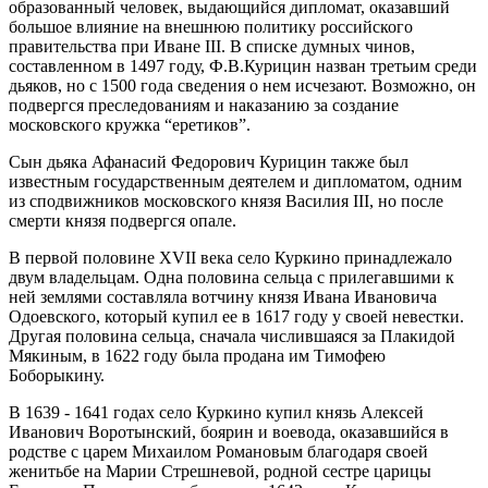
образованный человек, выдающийся дипломат, оказавший
большое влияние на внешнюю политику российского
правительства при Иване III. В списке думных чинов,
составленном в 1497 году, Ф.В.Курицин назван третьим среди
дьяков, но с 1500 года сведения о нем исчезают. Возможно, он
подвергся преследованиям и наказанию за создание
московского кружка “еретиков”.
Сын дьяка Афанасий Федорович Курицин также был
известным государственным деятелем и дипломатом, одним
из сподвижников московского князя Василия III, но после
смерти князя подвергся опале.
В первой половине XVII века село Куркино принадлежало
двум владельцам. Одна половина сельца с прилегавшими к
ней землями составляла вотчину князя Ивана Ивановича
Одоевского, который купил ее в 1617 году у своей невестки.
Другая половина сельца, сначала числившаяся за Плакидой
Мякиным, в 1622 году была продана им Тимофею
Боборыкину.
В 1639 - 1641 годах село Куркино купил князь Алексей
Иванович Воротынский, боярин и воевода, оказавшийся в
родстве с царем Михаилом Романовым благодаря своей
женитьбе на Марии Стрешневой, родной сестре царицы