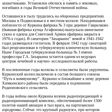
захватчиками. Установлен обелиск в память о земляках,
погибших в годы Великой Отечественной войны.
Оставшиеся в тылу трудились на оборонных предприятиях
Москвы и Подмосковья и в местном колхозе. Находившаяся
поблизости от Куркина фабрика № 3 при деревне Гаврилково
(бывшая фабрика купца Агафонова) выпускала шинельное
сукно и одеяла для Советской Армии (фабрика закрыта в
1970-х годах). В санатории “Захарьино” зимой в 1941-1942
годах размещался госпиталь. В феврале 1942 году санаторий
был реорганизован в туберкулезную клиническую больницу.
Ныне Городская туберкулезная больница № 3 имени
профессора Г.А. Захарьина остается одним из ведущих
центров лечебной и научно- исследовательской работы.
В послевоенные годы колхозы и сельсоветы были укрупнены.
Куркинский колхоз включили в состав большого совхоза
“Путь к коммунизму” . Куркино и ближайшие к нему деревни
Химкинского района были переданы в подчинение
Родионовского сельсовета.
В годы войны около Куркина возник радиопередающий и
радиопринимающий комплекс, обеспечивший более 1500
полетов нашей авиации в тыл врага, на партизанские
аэродромы. Сейчас это крупный радиоузел, при котором