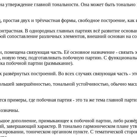
на утверждение главной тональности. Она может быть тонально 
 простая двух и трёхчастная формы, свободное построение, как 
онтрастная. В однородных главных партиях всё развитие основан
ой сопоставление различных элементов, внешний основан на со
 помещена связующая часть. Её основное назначение - связать
, новую тему, подготавливать побочную партию. С функциональ
ка побочной партии (размыкание).
 развёрнутых построений. Во всех случаях связующая часть - э
большей завершённостью, тональной устойчивостью, обычно масш
ся примеры, где побочная партия - это та же тема главной парти
нозначны.
ьшое дополнение, примыкающее к побочной партии, либо развёр
ий, завершающий характер. В тонально гармоническом плане ут
сировании, тоническом органном пункте. С тематической сторо