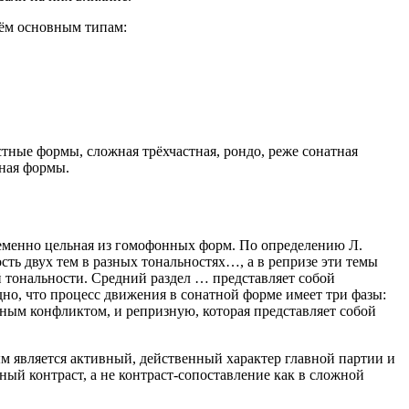
рём основным типам:
тные формы, сложная трёхчастная, рондо, реже сонатная
зная формы.
ременно цельная из гомофонных форм. По определению Л.
сть двух тем в разных тональностях…, а в репризе эти темы
 тональности. Средний раздел … представляет собой
но, что процесс движения в сонатной форме имеет три фазы:
ым конфликтом, и репризную, которая представляет собой
ым является активный, действенный характер главной партии и
ый контраст, а не контраст-сопоставление как в сложной