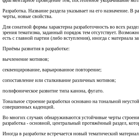
фрагментарное проведение тем, постепенное укорачивание мот
Разработка. Название раздела указывает на его назначение. В
черты, новые свойства.
Для сонатной формы характерна разработочность во всех раздела
зрения тематизма, заданный порядок тем отсутствует. Возможн
есть с главной партии (либо вступления), иногда с материала 
Приёмы развития в разработке:
вычленение мотивов;
секвенцирование, варьированное повторение;
сопоставление или сталкивание различных мотивов;
полифоническое развитие типа канона, фугато.
Тональное строение разработки основано на тональной неустой
совершенных каденций.
Во многих случаях обнаруживаются устойчивые черты строения 
разработка - основной, центральный протяжённый раздел, кото
Иногда в разработке встречается новый тематический материал