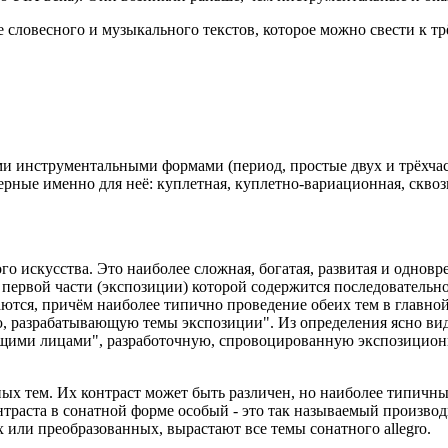
 словесного и музыкального текстов, которое можно свести к т
ими инструментальными формами (период, простые двух и трёхчас
ерные именно для неё: куплетная, куплетно-вариационная, скво
 искусства. Это наиболее сложная, богатая, развитая и однов
 первой части (экспозиции) которой содержится последовательно
ются, причём наиболее типично проведение обеих тем в главной
ю, разрабатывающую темы экспозиции". Из определения ясно вид
ющими лицами", разработочную, спровоцированную экспозиционн
ных тем. Их контраст может быть различен, но наиболее типичн
раста в сонатной форме особый - это так называемый производн
 или преобразованных, вырастают все темы сонатного allegro.