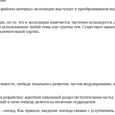
ива.
 разработке материал экспозиции выступает в преобразованном 
х, но то, что в экспозиции намечается, частично используется, 
о использование любой темы или группы тем. Существует законом
заключительной партии.
чивости, свободе тонального развития, частом модулировании, 
разработки: короткий начальный раздел (вступительная часть),
рый в свою очередь делится на несколько подразделов.
 - эпизод. Как правило, введение эпизода связано с углубление