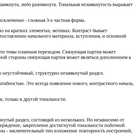
замкнута, либо разомкнута. Тональная незамкнутость выражает
исключение - сложная 3-х частная форма.
о на кратких элементах, мотивах. Контраст бывает
поставлении начального материала, вступления, и основной
 эти темы плавным переходом. Связующая партия может
ной стороны связующая партия может являться дополнением к
то неустойчивый, структурно незамкнутый раздел.
табностью. Это всегда появление нового, контрастного начала,
и, только в другой тональности.
нутый раздел, состоящий из нескольких. Но независимо от
верждение, закрепление достигнутой тональности побочной
ны - заключительный тип изложения: повторность построений,