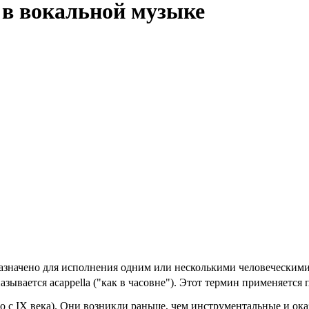
 в вокальной музыке
назначено для исполнения одним или несколькими человеческими
зывается acappella ("как в часовне"). Этот термин применяетс
 IX века). Они возникли раньше, чем инструментальные и оказ