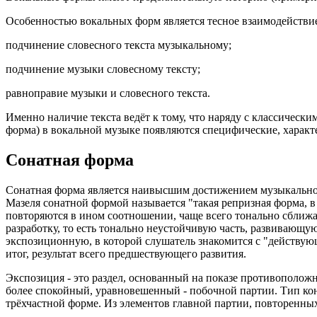
Особенностью вокальных форм является тесное взаимодействие
подчинение словесного текста музыкальному;
подчинение музыки словесному тексту;
равноправие музыки и словесного текста.
Именно наличие текста ведёт к тому, что наряду с классическ
форма) в вокальной музыке появляются специфические, характ
Сонатная форма
Сонатная форма является наивысшим достижением музыкального
Мазеля сонатной формой называется "такая репризная форма, в
повторяются в ином соотношении, чаще всего тонально сближа
разработку, то есть тонально неустойчивую часть, развивающу
экспозиционную, в которой слушатель знакомится с "действу
итог, результат всего предшествующего развития.
Экспозиция - это раздел, основанный на показе противополож
более спокойный, уравновешенный - побочной партии. Тип конт
трёхчастной форме. Из элементов главной партии, повторенных