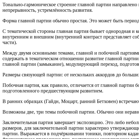
Тонально-гармоническое строение главной партии направлено 
непрерывность, устремлённость развития.
Форма главной партии обычно простая. Это может быть период,
С тематической стороны главная партия бывает однородная и к
внутренним и внешним (внутренний контраст представляет соб
части).
Между двумя основными темами, главной и побочной партиями,
содержать в тематическом отношении развитие главной партии
главной партии (замыкание), модулирующий переход, подготов
Размеры связующей партии: от нескольких аккордов до больших
Побочная партия, как правило, отличается от главной партии 
подготовленного предшествующим развитием.
В ранних образцах (Гайдн, Моцарт, ранний Бетховен) встречают
Возможны две, три темы побочной партии. Обычно они нерав
Заключительная партия завершает экспозицию. Это либо небол
размеров, для заключительной партии характерно утверждающ
партии. Выражается в подчёркивании тоники, повторном кадан