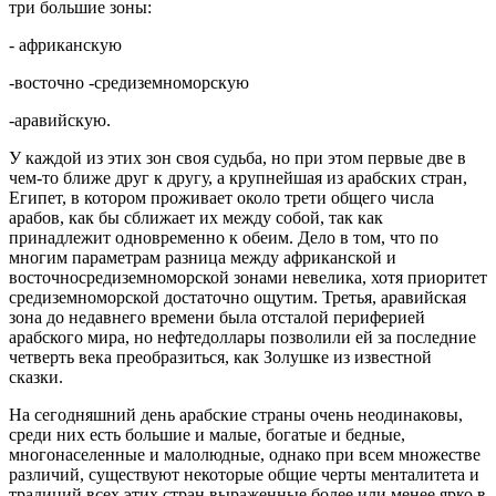
три большие зоны:
- африканскую
-восточно ‑средиземноморскую
-аравийскую.
У каждой из этих зон своя судьба, но при этом первые две в
чем‑то ближе друг к другу, а крупнейшая из арабских стран,
Египет, в котором проживает около трети общего числа
арабов, как бы сближает их между собой, так как
принадлежит одновременно к обеим. Дело в том, что по
многим параметрам разница между африканской и
восточносредиземноморской зонами невелика, хотя приоритет
средиземноморской достаточно ощутим. Третья, аравийская
зона до недавнего времени была отсталой периферией
арабского мира, но нефтедоллары позволили ей за последние
четверть века преобразиться, как Золушке из известной
сказки.
На сегодняшний день арабские страны очень неодинаковы,
среди них есть большие и малые, богатые и бедные,
многонаселенные и малолюдные, однако при всем множестве
различий, существуют некоторые общие черты менталитета и
традиций всех этих стран выраженные более или менее ярко в