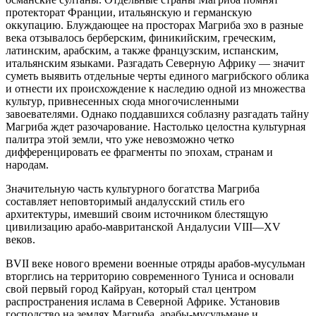
протекторат Франции, итальянскую и германскую
оккупацию. Блуждающее на просторах Магриба эхо в разные
века отзывалось берберским, финикийским, греческим,
латинским, арабским, а также французским, испанским,
итальянским языками. Разгадать Северную Африку — значит
суметь выявить отдельные черты единого магрибского облика
и отнести их происхождение к наследию одной из множества
культур, привнесенных сюда многочисленными
завоевателями. Однако поддавшихся соблазну разгадать тайну
Магриба ждет разочарование. Настолько целостна культурная
палитра этой земли, что уже невозможно четко
дифференцировать ее фрагменты по эпохам, странам и
народам.
Значительную часть культурного богатства Магриба
составляет неповторимый андалусский стиль его
архитектуры, имевший своим источником блестящую
цивилизацию арабо-мавританской Андалусии VIII—XV
веков.
ВVII веке нового времени военные отряды арабов-мусульман
вторглись на территорию современного Туниса и основали
свой первый город Кайруан, который стал центром
распространения ислама в Северной Африке. Установив
господство на землях Магриба, арабы-мусульмане и