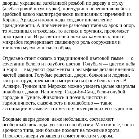
дворцы украшены затейливой резьбой по дереву и стуку
(алебастровой штукатурке), причудливо переплетающейся с
арабской вязью каллиграфически выписанных изречений из
Корана. Apкады и колоннады создают впечатление
грандиозности. А применение разномасштабных арок и опор,
то массивных и тяжелых, то легких и хрупких, преломляет
пространство. Игра светотеней ложных каменных ниш и
михрабов подчеркивает священную роль сооружения и
таинство мусульманского обряда.
Отдельно стоит сказать о традиционной цветовой гамме — о
сочетании белого и голубого цветов. Голубым — цветом неба
и моря — выделяют фрагменты и рельефные детали внешних
частей здания. Голубые решетки, двери, балконы и лоджии,
контрастируя, прекрасно смотрятся на фоне белых стен. В
Алжире, Тунисе или Марокко можно увидеть целые кварталы
подобных домов. Например, Сиди-Бу-Саид бело-голубой
городок в Тунисе. Живопись и поэзия, чистота и
гармоничность, сказочность и волшебство — такие
ассоциации вызывает это место у посещающих его туристов.
Входные двери домов, даже небольших, составляют
особенный шик андалусского своеобразия. Массивные, часто
арочного типа, они больше походят на тяжелые ворота.
Плоскость двери украшена геометрическим узором,