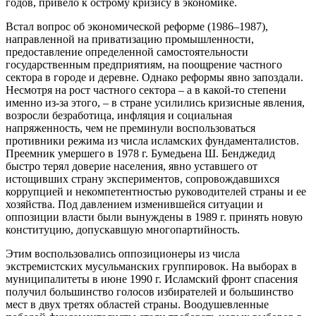
годов, привело к острому кризису в экономике.
Встал вопрос об экономической реформе (1986–1987),
направленной на приватизацию промышленности,
предоставление определенной самостоятельности
государственным предприятиям, на поощрение частного
сектора в городе и деревне. Однако реформы явно запоздали.
Несмотря на рост частного сектора – а в какой‑то степени
именно из‑за этого, – в стране усилились кризисные явления,
возросли безработица, инфляция и социальная
напряженность, чем не преминули воспользоваться
противники режима из числа исламских фундаменталистов.
Преемник умершего в 1978 г. Бумедьена Ш. Бенджедид
быстро терял доверие населения, явно уставшего от
истощивших страну экспериментов, сопровождавшихся
коррупцией и некомпетентностью руководителей страны и ее
хозяйства. Под давлением изменившейся ситуации и
оппозиции власти были вынуждены в 1989 г. принять новую
конституцию, допускавшую многопартийность.
Этим воспользовались оппозиционеры из числа
экстремистских мусульманских группировок. На выборах в
муниципалитеты в июне 1990 г. Исламский фронт спасения
получил большинство голосов избирателей и большинство
мест в двух третях областей страны. Воодушевленные