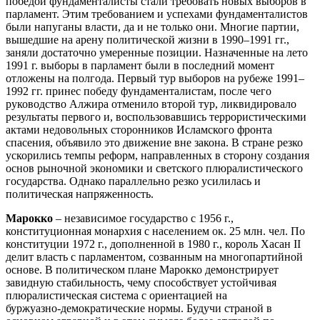
победой фундаменталисты стали требовать новых выборов в
парламент. Этим требованием и успехами фундаменталистов
были напуганы власти, да и не только они. Многие партии,
вышедшие на арену политической жизни в 1990–1991 гг.,
заняли достаточно умеренные позиции. Назначенные на лето
1991 г. выборы в парламент были в последний момент
отложены на полгода. Первый тур выборов на рубеже 1991–
1992 гг. принес победу фундаменталистам, после чего
руководство Алжира отменило второй тур, ликвидировало
результаты первого и, воспользовавшись террористическими
актами недовольных сторонников Исламского фронта
спасения, объявило это движение вне закона. В стране резко
ускорились темпы реформ, направленных в сторону создания
основ рыночной экономики и светского плюралистического
государства. Однако параллельно резко усилилась и
политическая напряженность.
Марокко
– независимое государство с 1956 г.,
конституционная монархия с населением ок. 25 млн. чел. По
конституции 1972 г., дополненной в 1980 г., король Хасан II
делит власть с парламентом, созванным на многопартийной
основе. В политическом плане Марокко демонстрирует
завидную стабильность, чему способствует устойчивая
плюралистическая система с ориентацией на
буржуазно‑демократические нормы. Будучи страной в