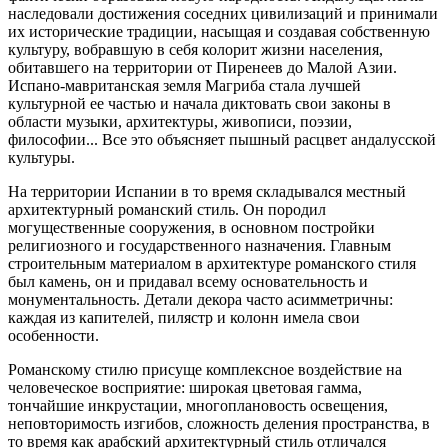
наследовали достижения соседних цивилизаций и принимали
их исторические традиции, насыщая и создавая собственную
культуру, вобравшую в себя колорит жизни населения,
обитавшего на территории от Пиренеев до Малой Азии.
Испано-мавританская земля Магриба стала лучшей
культурной ее частью и начала диктовать свои законы в
области музыки, архитектуры, живописи, поэзии,
философии... Все это объясняет пышный расцвет андалусской
культуры.
На территории Испании в то время складывался местный
архитектурный романский стиль. Он породил
могущественные сооружения, в основном постройки
религиозного и государственного назначения. Главным
строительным материалом в архитектуре романского стиля
был камень, он и придавал всему основательность и
монументальность. Детали декора часто асимметричны:
каждая из капителей, пилястр и колонн имела свои
особенности.
Романскому стилю присуще комплексное воздействие на
человеческое восприятие: широкая цветовая гамма,
тончайшие инкрустации, многоплановость освещения,
неповторимость изгибов, сложность деления пространства, в
то время как арабский архитектурный стиль отличался