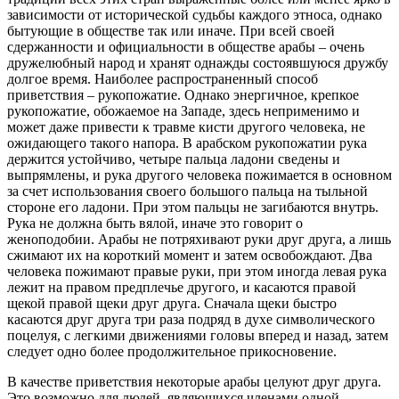
зависимости от исторической судьбы каждого этноса, однако
бытующие в обществе так или иначе. При всей своей
сдержанности и официальности в обществе арабы – очень
дружелюбный народ и хранят однажды состоявшуюся дружбу
долгое время. Наиболее распространенный способ
приветствия – рукопожатие. Однако энергичное, крепкое
рукопожатие, обожаемое на Западе, здесь неприменимо и
может даже привести к травме кисти другого человека, не
ожидающего такого напора. В арабском рукопожатии рука
держится устойчиво, четыре пальца ладони сведены и
выпрямлены, и рука другого человека пожимается в основном
за счет использования своего большого пальца на тыльной
стороне его ладони. При этом пальцы не загибаются внутрь.
Рука не должна быть вялой, иначе это говорит о
женоподобии. Арабы не потряхивают руки друг друга, а лишь
сжимают их на короткий момент и затем освобождают. Два
человека пожимают правые руки, при этом иногда левая рука
лежит на правом предплечье другого, и касаются правой
щекой правой щеки друг друга. Сначала щеки быстро
касаются друг друга три раза подряд в духе символического
поцелуя, с легкими движениями головы вперед и назад, затем
следует одно более продолжительное прикосновение.
В качестве приветствия некоторые арабы целуют друг друга.
Это возможно для людей, являющихся членами одной