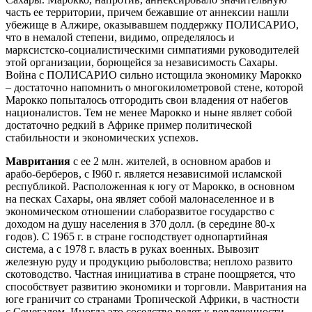
часть ее территории, причем бежавшие от аннексии нашли
убежище в Алжире, оказывавшем поддержку ПОЛИСАРИО,
что в немалой степени, видимо, определялось и
марксистско‑социалистическими симпатиями руководителей
этой организации, борющейся за независимость Сахары.
Война с ПОЛИСАРИО сильно истощила экономику Марокко
– достаточно напомнить о многокилометровой стене, которой
Марокко попыталось отгородить свои владения от набегов
националистов. Тем не менее Марокко и ныне являет собой
достаточно редкий в Африке пример политической
стабильности и экономических успехов.
Мавритания
с ее 2 млн. жителей, в основном арабов и
арабо‑берберов, с I960 г. является независимой исламской
республикой. Расположенная к югу от Марокко, в основном
на песках Сахары, она являет собой малонаселенное и в
экономическом отношении слаборазвитое государство с
доходом на душу населения в 370 долл. (в середине 80‑х
годов). С 1965 г. в стране господствует однопартийная
система, а с 1978 г. власть в руках военных. Вывозит
железную руду и продукцию рыболовства; неплохо развито
скотоводство. Частная инициатива в стране поощряется, что
способствует развитию экономики и торговли. Мавритания на
юге граничит со странами Тропической Африки, в частности
с Сенегалом. Иногда это соседство ведет к вовлеченности