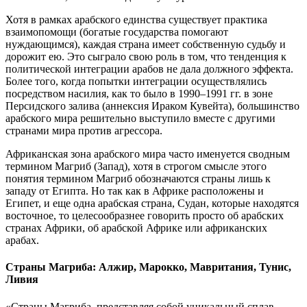
Хотя в рамках арабского единства существует практика
взаимопомощи (богатые государства помогают
нуждающимся), каждая страна имеет собственную судьбу и
дорожит ею. Это сыграло свою роль в том, что тенденция к
политической интеграции арабов не дала должного эффекта.
Более того, когда попытки интеграции осуществлялись
посредством насилия, как то было в 1990–1991 гг. в зоне
Персидского залива (аннексия Ираком Кувейта), большинство
арабского мира решительно выступило вместе с другими
странами мира против агрессора.
Африканская зона арабского мира часто именуется сводным
термином Магриб (Запад), хотя в строгом смысле этого
понятия термином Магриб обозначаются страны лишь к
западу от Египта. Но так как в Африке расположены и
Египет, и еще одна арабская страна, Судан, которые находятся
восточное, то целесообразнее говорить просто об арабских
странах Африки, об арабской Африке или африканских
арабах.
Страны Магриба: Алжир, Марокко, Мавритания, Тунис,
Ливия
«Страны Магриба, представляя собой уникальный сплав