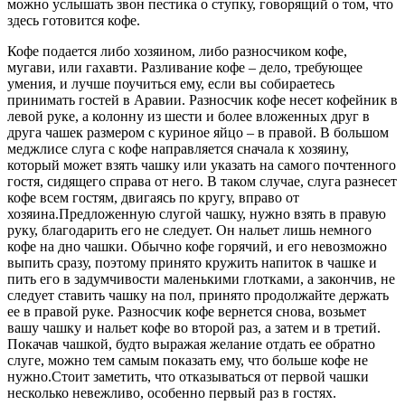
можно услышать звон пестика о ступку, говорящий о том, что
здесь готовится кофе.
Кофе подается либо хозяином, либо разносчиком кофе,
мугави, или гахавти. Разливание кофе – дело, требующее
умения, и лучше поучиться ему, если вы собираетесь
принимать гостей в Аравии. Разносчик кофе несет кофейник в
левой руке, а колонну из шести и более вложенных друг в
друга чашек размером с куриное яйцо – в правой. В большом
меджлисе слуга с кофе направляется сначала к хозяину,
который может взять чашку или указать на самого почтенного
гостя, сидящего справа от него. В таком случае, слуга разнесет
кофе всем гостям, двигаясь по кругу, вправо от
хозяина.Предложенную слугой чашку, нужно взять в правую
руку, благодарить его не следует. Он нальет лишь немного
кофе на дно чашки. Обычно кофе горячий, и его невозможно
выпить сразу, поэтому принято кружить напиток в чашке и
пить его в задумчивости маленькими глотками, а закончив, не
следует ставить чашку на пол, принято продолжайте держать
ее в правой руке. Разносчик кофе вернется снова, возьмет
вашу чашку и нальет кофе во второй раз, а затем и в третий.
Покачав чашкой, будто выражая желание отдать ее обратно
слуге, можно тем самым показать ему, что больше кофе не
нужно.Стоит заметить, что отказываться от первой чашки
несколько невежливо, особенно первый раз в гостях.