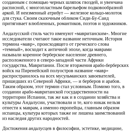
созданным с помощью черных шляпок гвоздей, и увенчана
расписной, с многопластным барельефом подковообразной
аркой. И неизменный атрибут — железное кольцо-молоток
для стука. Своим сказочным обликом Сиди-Бу-Саид
притягивает влюбленных, романтиков, поэтов и художников.
Андалусский стиль часто именуют «мавританским». Многие
исследователи считают такое название неточным. История
термина «мавр», происходящего от греческого слова
«темный», восходит к античной эпохе, когда маврами
называли коренное берберское население древнего,
расположенного в северо-западной части Африки
государства, Мавритании. После вторжения арабо-берберских
войск на Пиренейский полуостров название «мавр»
распространилось на всех мусульманских завоевателей,
пришедших из Северной Африки, — и берберов и арабов.
Таким образом, этот термин стал условным. Помимо того, в
создании арабо-мавританской государственности на
территории Испании, так же как и в создании хозяйства и
культуры Андалусии, участвовали и те, кого никак нельзя
отнести к маврам, а именно европейцы, главным образом
испанцы, культура которых также не лишена заимствований
из наследия других народностей.
Достижения андалусцев в философии, эстетике, медицине,