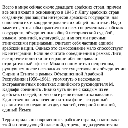
Всего в мире сейчас около двадцати арабских стран, причем
все они входят в основанную в 1945 г. Лигу арабских стран,
созданную для защиты интересов арабских государств, для
сплочения их и координирования их общей политики. Надо
заметить, что арабы практически всех современных арабских
государств, объединенные общей исторической судьбой,
языком, религией, культурой, да и многими прочими
этническими признаками, считают себя частями единой
арабской нации. Однако это самосознание мало способствует
их интеграции. Если не считать объединения в рамках Лиги,
все прочие попытки интеграции обычно давали
отрицательный эффект. Можно напомнить о непрочном,
рухнувшем после нескольких лет существования объединении
Сирии и Египта в рамках Объединенной Арабской
Республики (1958–1961), упомянуть о нескольких
экстравагантных попытках ливийского руководителя М.
Каддафи соединить Ливию чуть ли не с каждым из ее
арабских соседей, от чего все решительно отказывались.
Единственное исключение на этом фоне – созданный
сравнительно недавно из двух частей, северной и южной,
единый Йемен.
Территориально современные арабские страны, о которых в
этой и последующей главе пойдет речь, подразделяются на