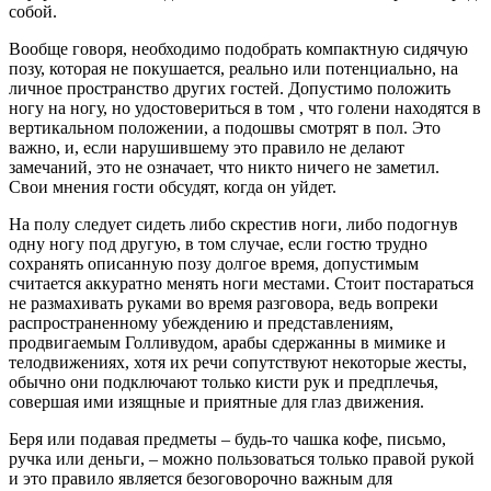
собой.
Вообще говоря, необходимо подобрать компактную сидячую
позу, которая не покушается, реально или потенциально, на
личное пространство других гостей. Допустимо положить
ногу на ногу, но удостовериться в том , что голени находятся в
вертикальном положении, а подошвы смотрят в пол. Это
важно, и, если нарушившему это правило не делают
замечаний, это не означает, что никто ничего не заметил.
Свои мнения гости обсудят, когда он уйдет.
На полу следует сидеть либо скрестив ноги, либо подогнув
одну ногу под другую, в том случае, если гостю трудно
сохранять описанную позу долгое время, допустимым
считается аккуратно менять ноги местами. Стоит постараться
не размахивать руками во время разговора, ведь вопреки
распространенному убеждению и представлениям,
продвигаемым Голливудом, арабы сдержанны в мимике и
телодвижениях, хотя их речи сопутствуют некоторые жесты,
обычно они подключают только кисти рук и предплечья,
совершая ими изящные и приятные для глаз движения.
Беря или подавая предметы – будь-то чашка кофе, письмо,
ручка или деньги, – можно пользоваться только правой рукой
и это правило является безоговорочно важным для