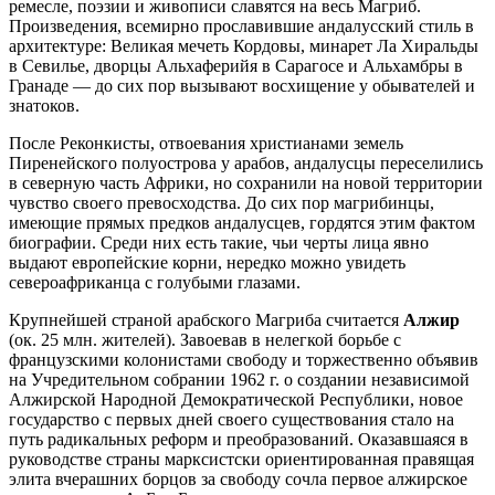
ремесле, поэзии и живописи славятся на весь Магриб.
Произведения, всемирно прославившие андалусский стиль в
архитектуре: Великая мечеть Кордовы, минарет Ла Хиральды
в Севилье, дворцы Альхаферийя в Сарагосе и Альхамбры в
Гранаде — до сих пор вызывают восхищение у обывателей и
знатоков.
После Реконкисты, отвоевания христианами земель
Пиренейского полуострова у арабов, андалусцы переселились
в северную часть Африки, но сохранили на новой территории
чувство своего превосходства. До сих пор магрибинцы,
имеющие прямых предков андалусцев, гордятся этим фактом
биографии. Среди них есть такие, чьи черты лица явно
выдают европейские корни, нередко можно увидеть
североафриканца с голубыми глазами.
Крупнейшей страной арабского Магриба считается
Алжир
(ок. 25 млн. жителей). Завоевав в нелегкой борьбе с
французскими колонистами свободу и торжественно объявив
на Учредительном собрании 1962 г. о создании независимой
Алжирской Народной Демократической Республики, новое
государство с первых дней своего существования стало на
путь радикальных реформ и преобразований. Оказавшаяся в
руководстве страны марксистски ориентированная правящая
элита вчерашних борцов за свободу сочла первое алжирское