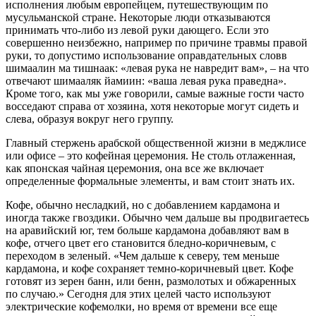
исполнения любым европейцем, путешествующим по
мусульманской стране. Некоторые люди отказываются
принимать что-либо из левой руки дающего. Если это
совершенно неизбежно, например по причине травмы правой
руки, то допустимо использование оправдательных словв
шимаалин ма тишнаак: «левая рука не навредит вам», – на что
отвечают шимааляк йамиин: «ваша левая рука праведна».
Кроме того, как мы уже говорили, самые важные гости часто
восседают справа от хозяина, хотя некоторые могут сидеть и
слева, образуя вокруг него группу.
Главный стержень арабской общественной жизни в меджлисе
или офисе – это кофейная церемония. Не столь отлаженная,
как японская чайная церемония, она все же включает
определенные формальные элементы, и вам стоит знать их.
Кофе, обычно несладкий, но с добавлением кардамона и
иногда также гвоздики. Обычно чем дальше вы продвигаетесь
на аравийский юг, тем больше кардамона добавляют вам в
кофе, отчего цвет его становится бледно-коричневым, с
переходом в зеленый. «Чем дальше к северу, тем меньше
кардамона, и кофе сохраняет темно-коричневый цвет. Кофе
готовят из зерен банн, или бенн, размолотых и обжаренных
по случаю.» Сегодня для этих целей часто используют
электрические кофемолки, но время от времени все еще