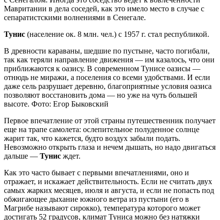
Мавритании в дела соседей, как это имело место в случае с
сепаратистскими волнениями в Сенегале.
Тунис
(население ок. 8 млн. чел.) с 1957 г. стал республикой.
В древности караваны, шедшие по пустыне, часто погибали,
так как теряли направление движения — им казалось, что они
приближаются к оазису. В современном Тунисе оазисы —
отнюдь не миражи, а поселения со всеми удобствами. И если
даже сель разрушает деревню, благоприятные условия оазиса
позволяют восстановить дома — но уже на чуть большей
высоте. Фото: Егор Быковский
Первое впечатление от этой страны путешественник получает
еще на трапе самолета: ослепительное полуденное солнце
жарит так, что кажется, будто воздух забыли подать.
Невозможно открыть глаза и нечем дышать, но надо двигаться
дальше —
Тунис
ждет.
Как это часто бывает с первыми впечатлениями, оно и
отражает, и искажает действительность. Если не считать двух
самых жарких месяцев, июля и августа, и если не попасть под
обжигающее дыхание южного ветра из пустыни (его в
Магрибе называют сирокко), температура которого может
достигать 52 градусов, климат Туниса можно без натяжки