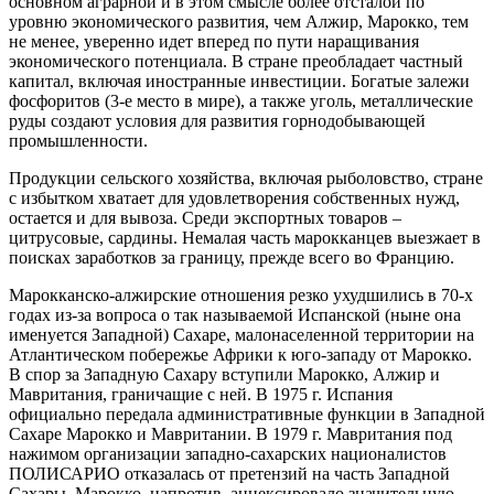
основном аграрной и в этом смысле более отсталой по
уровню экономического развития, чем Алжир, Марокко, тем
не менее, уверенно идет вперед по пути наращивания
экономического потенциала. В стране преобладает частный
капитал, включая иностранные инвестиции. Богатые залежи
фосфоритов (3‑е место в мире), а также уголь, металлические
руды создают условия для развития горнодобывающей
промышленности.
Продукции сельского хозяйства, включая рыболовство, стране
с избытком хватает для удовлетворения собственных нужд,
остается и для вывоза. Среди экспортных товаров –
цитрусовые, сардины. Немалая часть марокканцев выезжает в
поисках заработков за границу, прежде всего во Францию.
Марокканско‑алжирские отношения резко ухудшились в 70‑х
годах из‑за вопроса о так называемой Испанской (ныне она
именуется Западной) Сахаре, малонаселенной территории на
Атлантическом побережье Африки к юго‑западу от Марокко.
В спор за Западную Сахару вступили Марокко, Алжир и
Мавритания, граничащие с ней. В 1975 г. Испания
официально передала административные функции в Западной
Сахаре Марокко и Мавритании. В 1979 г. Мавритания под
нажимом организации западно‑сахарских националистов
ПОЛИСАРИО отказалась от претензий на часть Западной
Сахары. Марокко, напротив, аннексировало значительную