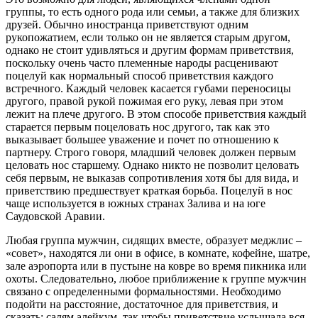
группы, то есть одного рода или семьи, а также для близких
друзей. Обычно иностранца приветствуют одним
рукопожатием, если только он не является старым другом,
однако не стоит удивляться и другим формам приветствия,
поскольку очень часто племенные народы расценивают
поцелуй как нормальный способ приветствия каждого
встречного. Каждый человек касается губами переносицы
другого, правой рукой пожимая его руку, левая при этом
лежит на плече другого. В этом способе приветствия каждый
старается первым поцеловать нос другого, так как это
выказывает большее уважение и почет по отношению к
партнеру. Строго говоря, младший человек должен первым
целовать нос старшему. Однако никто не позволит целовать
себя первым, не выказав сопротивления хотя бы для вида, и
приветствию предшествует краткая борьба. Поцелуй в нос
чаще используется в южных странах Залива и на юге
Саудовской Аравии.
Любая группа мужчин, сидящих вместе, образует меджлис –
«совет», находятся ли они в офисе, в комнате, кофейне, шатре,
зале аэропорта или в пустыне на ковре во время пикника или
охоты. Следовательно, любое приближение к группе мужчин
связано с определенными формальностями. Необходимо
подойти на расстояние, достаточное для приветствия, и
сказать: салям алейкум, так чтобы приветствие услышала вся