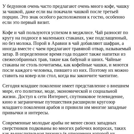
У бедуинов очень часто предлагают очень много кофе, чашку
за чашкой, даже если вы покачали чашкой после третьей
порции. Это знак особого расположения к гостю, особенно
если это первый визит.
Кофе и чай пользуются успехом в меджлисе. Чай разносят по
кругу на подносе в маленьких стаканах, уже подслащенный,
но без молока. Порой в Аравии в чай добавляют шафран, а
иногда вместе с чаем предлагают травяной отвар, называемый
затар. В определенное время года подают также напитки из
свежесобранных трав, такие как бабунай и шиих. Чайные
стаканы не столь почитаемы, как кофейные чашки, и моются
после каждого человека, пившего из них. Поэтому их можно
ставить на ковер или стол, когда вы закончите чаепитие.
Сегодня младшее поколение имеет представление о внешнем
мире, его политике, моде, экономической и социальной
жизни. Доступ к сети Интернет, спутниковое телевидение,
кино и заграничные путешествия расширили кругозор
младшего поколения арабов и привили им многие западные
привычки и интересы.
Современные молодые арабы не менее своих западных
сверстников подкованы во многих рабочих вопросах, таких
как вычислительная техника (в отношении которой их