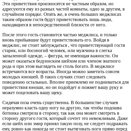
Эти приветствия произносятся не частным образом, но
адресуются ему из разных частей комнаты, одно за другим, в
случайном порядке. Опять же, в очень больших меджлисах
таким образом гостя будут приветствовать лишь люди,
находящиеся в непосредственной близости от него.
После этого гость становится частью меджлиса, и только
вновь прибывшие будут приветствовать его. Войдя в
меджлис, не стоит заблуждаться , что приветствующий гостя
старик, или босоногий человек, или мужчина в слегка
запыленной одежде, – фигура, не имеющая важности. Он
может оказаться бедуинским шейхом или членом знатного
рода и при этом выглядеть не столь богато. В меджлисе
встречаются все возрасты. Иногда можно заметить совсем
молодых юношей. В таких случаях стоит следовать
поведению остальных. Вполне приемлемо не подниматься для
приветствия юноши, но он подойдет и пожмет вашу руку и
может поцеловать вашу щеку.
Сидячая поза очень существенна. В большинстве случаев
неразумно класть одну ногу на другую, так чтобы подошва
ботинка смотрела в сторону, так как она может смотреть в
сторону другого гостя, который сочтет это невежливым. Даже
если шейх или эмир принял такую позу, не следует подражать
ему, ровно как никогда не стоит вытягивать ноги прямо перед