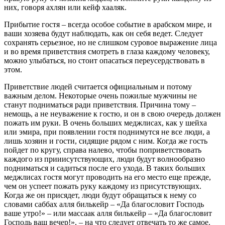
них, говоря ахлян или кейф хааляк.
Прибытие гостя – всегда особое событие в арабском мире, и
ваши хозяева будут наблюдать, как он себя ведет. Следует
сохранять серьезное, но не слишком суровое выражение лица
и во время приветствия смотреть в глаза каждому человеку,
можно улыбаться, но стоит опасаться переусердствовать в
этом.
Приветствие людей считается официальным и потому
важным делом. Некоторые очень пожилые мужчины не
станут подниматься ради приветствия. Причина тому –
немощь, а не неуважение к гостю, и он в свою очередь должен
пожать им руки. В очень больших меджлисах, как у шейха
или эмира, при появлении гостя поднимутся не все люди, а
лишь хозяин и гости, сидящие рядом с ним. Когда же гость
пойдет по кругу, справа налево, чтобы поприветствовать
каждого из прииисутствующих, люди будут волнообразно
подниматься и садиться после его ухода. В таких больших
меджлисах гостя могут проводить на его место еще прежде,
чем он успеет пожать руку каждому из присутствующих.
Когда же он присядет, люди будут обращаться к нему со
словами саббах алля билькейр – «Да благословит Господь
ваше утро!» – или массаак алля билькейр – «Да благословит
Господь ваш вечер!», – на что следует отвечать то же самое.