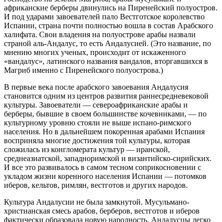
африканские берберы двинулись на Пиренейский полуостров.
И под ударами завоевателей пало Вестготское королевство
Испании, страна почти полностью вошла в состав Арабского
халифата. Свои владения на полуострове арабы назвали
страной аль-Андалус, то есть Андалусией. (Это название, по
мнению многих ученых, происходит от искаженного
«вандалус», латинского названия вандалов, вторгавшихся в
Магриб именно с Пиренейского полуострова.)
В первые века после арабского завоевания Андалусия
становится одним из центров развития раннесредневековой
культуры. Завоеватели — североафриканские арабы и
берберы, бывшие в своем большинстве кочевниками, — по
культурному уровню стояли не выше испано-римского
населения. Но в дальнейшем покоренная арабами Испания
восприняла многие достижения той культуры, которая
сложилась из конгломерата культур — иранской,
среднеазиатской, западноримской и византийско-сирийских.
И все это развивалось в самом тесном соприкосновении с
укладом жизни коренного населения Испании — потомков
иберов, кельтов, римлян, вестготов и других народов.
Культура Андалусии не была замкнутой. Мусульмано-
христианская смесь арабов, берберов, вестготов и иберов
фактически образовала новую народность. Андалусцы легко