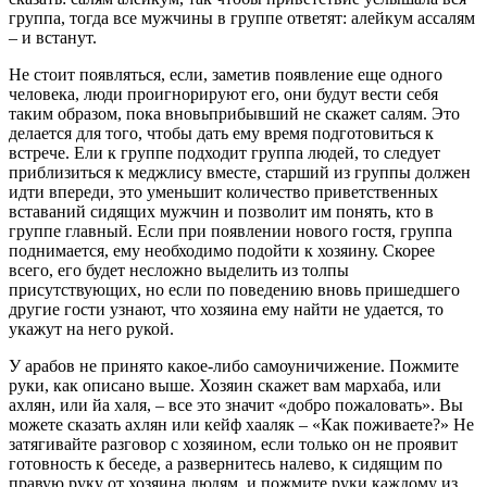
группа, тогда все мужчины в группе ответят: алейкум ассалям
– и встанут.
Не стоит появляться, если, заметив появление еще одного
человека, люди проигнорируют его, они будут вести себя
таким образом, пока вновьприбывший не скажет салям. Это
делается для того, чтобы дать ему время подготовиться к
встрече. Ели к группе подходит группа людей, то следует
приблизиться к меджлису вместе, старший из группы должен
идти впереди, это уменьшит количество приветственных
вставаний сидящих мужчин и позволит им понять, кто в
группе главный. Если при появлении нового гостя, группа
поднимается, ему необходимо подойти к хозяину. Скорее
всего, его будет несложно выделить из толпы
присутствующих, но если по поведению вновь пришедшего
другие гости узнают, что хозяина ему найти не удается, то
укажут на него рукой.
У арабов не принято какое-либо самоуничижение. Пожмите
руки, как описано выше. Хозяин скажет вам мархаба, или
ахлян, или йа халя, – все это значит «добро пожаловать». Вы
можете сказать ахлян или кейф хааляк – «Как поживаете?» Не
затягивайте разговор с хозяином, если только он не проявит
готовность к беседе, а развернитесь налево, к сидящим по
правую руку от хозяина людям, и пожмите руки каждому из