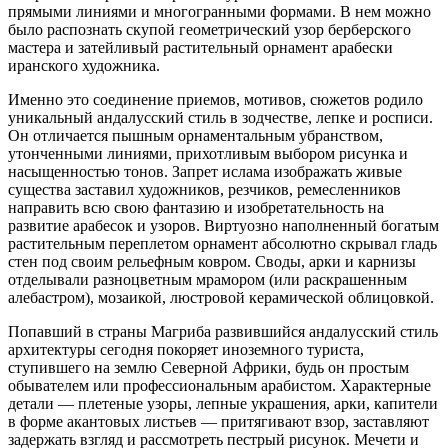
прямыми линиями и многогранными формами. В нем можно
было распознать скупой геометрический узор берберского
мастера и затейливый растительный орнамент арабески
иранского художника.
Именно это соединение приемов, мотивов, сюжетов родило
уникальный андалусский стиль в зодчестве, лепке и росписи.
Он отличается пышным орнаментальным убранством,
утонченными линиями, прихотливым выбором рисунка и
насыщенностью тонов. Запрет ислама изображать живые
существа заставил художников, резчиков, ремесленников
направить всю свою фантазию и изобретательность на
развитие арабесок и узоров. Виртуозно наполненный богатым
растительным переплетом орнамент абсолютно скрывал гладь
стен под своим рельефным ковром. Своды, арки и карнизы
отделывали разноцветным мрамором (или раскрашенным
алебастром), мозаикой, люстровой керамической облицовкой.
Попавший в страны Магриба развившийся андалусский стиль
архитектуры сегодня покоряет иноземного туриста,
ступившего на землю Северной Африки, будь он простым
обывателем или профессиональным арабистом. Характерные
детали — плетеные узоры, лепные украшения, арки, капители
в форме акантовых листьев — притягивают взор, заставляют
задержать взгляд и рассмотреть пестрый рисунок. Мечети и