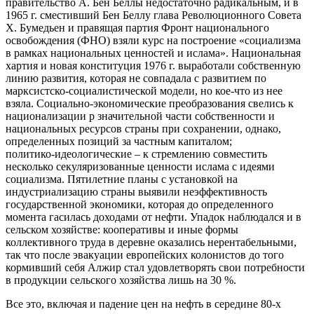
правительство А. Бен Беллы недостаточно радикальным, и в
1965 г. сместивший Бен Беллу глава Революционного Совета
X. Бумедьен и правящая партия Фронт национального
освобождения (ФНО) взяли курс на построение «социализма
в рамках национальных ценностей и ислама». Национальная
хартия и новая конституция 1976 г. выработали собственную
линию развития, которая не совпадала с развитием по
марксистско‑социалистической модели, но кое‑что из нее
взяла. Социально‑экономические преобразования свелись к
национализации р значительной части собственности и
национальных ресурсов страны при сохранении, однако,
определенных позиций за частным капиталом;
политико‑идеологические – к стремлению совместить
несколько секуляризованные ценности ислама с идеями
социализма. Пятилетние планы с установкой на
индустриализацию страны выявили неэффективность
государственной экономики, которая до определенного
момента гасилась доходами от нефти. Упадок наблюдался и в
сельском хозяйстве: кооперативы и иные формы
коллективного труда в деревне оказались нерентабельными,
так что после эвакуации европейских колонистов до того
кормивший себя Алжир стал удовлетворять свои потребности
в продукции сельского хозяйства лишь на 30 %.
Все это, включая и падение цен на нефть в середине 80‑х