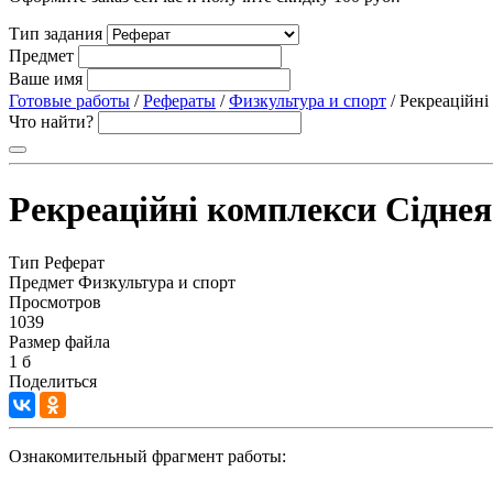
Тип задания
Предмет
Ваше имя
Готовые работы
/
Рефераты
/
Физкультура и спорт
/ Рекреаційні
Что найти?
Рекреаційні комплекси Сіднея
Тип
Реферат
Предмет
Физкультура и спорт
Просмотров
1039
Размер файла
1 б
Поделиться
Ознакомительный фрагмент работы: