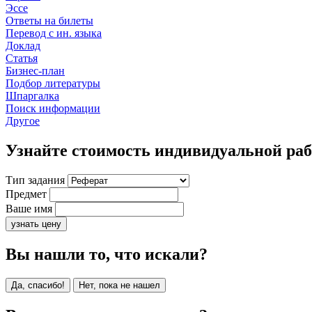
Эссе
Ответы на билеты
Перевод с ин. языка
Доклад
Статья
Бизнес-план
Подбор литературы
Шпаргалка
Поиск информации
Другое
Узнайте стоимость индивидуальной ра
Тип задания
Предмет
Ваше имя
узнать цену
Вы нашли то, что искали?
Да, спасибо!
Нет, пока не нашел