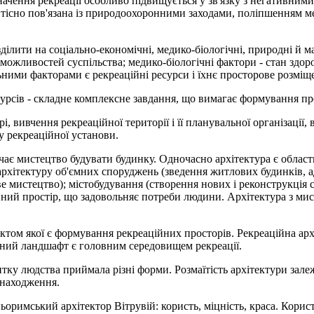
начення рекреації особливо підвищується у зв'язку з негативним
ь тісно пов'язана із природоохоронними заходами, поліпшенням 
лити на соціально-економічні, медико-біологічні, природні й ма
 можливостей суспільства; медико-біологічні фактори - стан здор
ими факторами є рекреаційні ресурси і їхнє просторове розміщ
урсів - складне комплексне завдання, що вимагає формування про
і, вивчення рекреаційної території і її планувальної організації
у рекреаційної установи.
начає мистецтво будувати будинку. Одночасно архітектура є област
ь архітектуру об'ємних споруджень (зведення житлових будинків, 
е мистецтво); містобудування (створення нових і реконструкція с
 єдиний простір, що задовольняє потреби людини. Архітектура з 
'єктом якої є формування рекреаційних просторів. Рекреаційна ар
ний ландшафт є головним середовищем рекреації.
итку людства приймала різні форми. Розмаїтість архітектури зале
знаходження.
римський архітектор Вітрувій: користь, міцність, краса. Корис