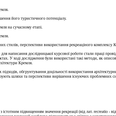
емля.
ьшення його туристичного потенціалу.
мля на сучасному етапі.
емля.
рних стилів, перспективи використання рекреаціного комплексу 
для написання дослідницької курсової роботи стали праці провід
ктах. У ході дослідження були використані такі методи, як описо
рхітектури Кремля.
х підходів, обгрунтування доцільності використання архітектурн
казують шляхи та перспективи вирішення існуючих проблемних си
з істотним підвищенням значення рекреації (від лат. recreatio - 