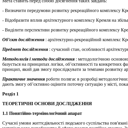
Мета ставить перед собою досягнення таких завдань:
- Визначити передумови розвитку рекреаційного комплексу Кр
- Відобразити вплив архітектурного комплексу Кремля на збіл
- Виділити перспективи розвитку рекреаційного комплексу Кре
Об
’
єкт дослідження
: архітектурно-рекреаційний комплекс Кр
Предмет дослідження
: сучасний стан, особливості архітекту
Методологія і методи дослідження
: методологічною основою 
базується на принципах логіки, об’єктивності та конкретних фа
принцип, який дав змогу прослідкувати за темпами розвитку а
Практичне значення
роботи полягає в розробці методологічни
дають змогу об’єктивно оцінити поточну ситуацію у місті, по
Розділ 1
ТЕОРЕТИЧНІ ОСНОВИ ДОСЛІДЖЕННЯ
1.1 Понятійно-термінологічний апарат
Сучасні умови життєдіяльності людського суспільства пов'язані 