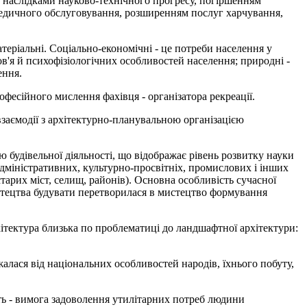
и наслідками науково-технічного прогресу, погіршенням
медичного обслуговування, розширенням послуг харчування,
теріальні. Соціально-економічні - це потреби населення у
ов'я й психофізіологічних особливостей населення; природні -
ення.
фесійного мислення фахівця - організатора рекреації.
, взаємодії з архітектурно-планувальною організацією
ю будівельної діяльності, що відображає рівень розвитку науки
адміністративних, культурно-просвітніх, промислових і інших
тарих міст, селищ, районів). Основна особливість сучасної
мистецтва будувати перетворилася в мистецтво формування
хітектура близька по проблематиці до ландшафтної архітектури:
жалася від національних особливостей народів, їхнього побуту,
ть - вимога задоволення утилітарних потреб людини