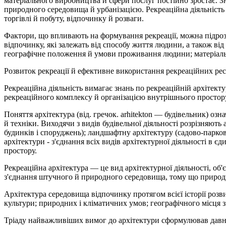
матеріального виробництва й сфери послуг постійно зростає. З
природного середовища й урбанізацією. Рекреаційна діяльніст
торгівлі й побуту, відпочинку й розваги.
Фактори, що впливають на формування рекреації, можна підрозді
відпочинку, які залежать від способу життя людини, а також від
географічне положення й умови проживання людини; матеріальн
Розвиток рекреації й ефективне використання рекреаційних рес
Рекреаційна діяльність вимагає знань по рекреаційній архітектур
рекреаційного комплексу й організацією внутрішнього простор
Поняття архітектура (від. гречок. arhitekton — будівельник) оз
й техніки. Виходячи з видів будівельної діяльності розрізняют
будинків і споруджень); ландшафтну архітектуру (садово-парков
архітектури - з'єднання всіх видів архітектурної діяльності в
простору.
Рекреаційна архітектура — це вид архітектурної діяльності, об
з'єднання штучного й природного середовища, тому що природ
Архітектура середовища відпочинку протягом всієї історії розв
культури; природних і кліматичних умов; географічного місця 
Тріаду найважливіших вимог до архітектури сформулював давньо