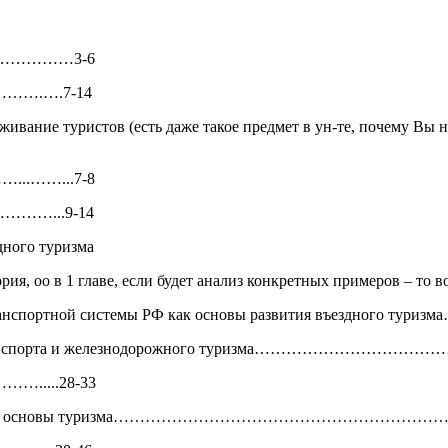
…………3-6
…………….….7-14
живание туристов (есть даже такое предмет в ун-те, почему Вы 
…...……...7-8
…………...9-14
дного туризма
рия, оо в 1 главе, если будет анализ конкретных примеров – то во
ранспортной системы РФ как основы развития въездного тур
жного транспорта и железнодорожного туризма…………………
….....28-33
транспорта как основы туризма………………………………………………