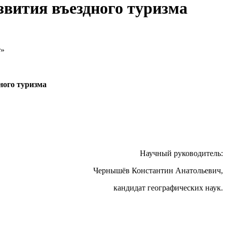
звития въездного туризма
т»
ного туризма
Научный руководитель:
Чернышёв Константин Анатольевич,
кандидат географических наук.