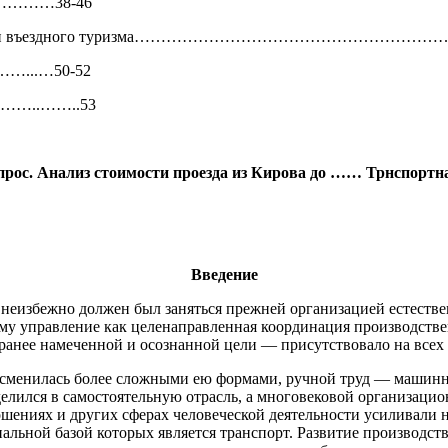
……………38-46
ль в развитии въездного туризма…………………………………………
..…50-52
…..……..53
рос. Анализ стоимости проезда из Кирова до …… Трнспортна
Введение
к неизбежно должен был заняться прежней организацией естеств
ому управление как целенаправленная координация производстве
ранее намеченной и осознанной цели — присутствовало на всех 
а сменилась более сложными ею формами, ручной труд — машинн
елился в самостоятельную отрасль, а многовековой организацио
ошениях и других сферах человеческой деятельности усиливали
альной базой которых является транспорт. Развитие производств