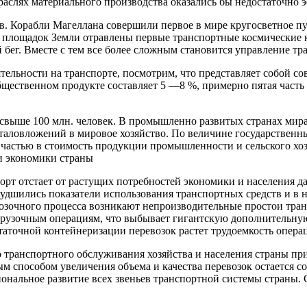
траслях материального производства оказались бы недостаточно
. Корабли Магеллана совершили первое в мире кругосветное пут
х площадок Земли отравлены первые транспортные космические к
й бeг. Вместе с тем все более сложным становится управление т
тельности на транспорте, посмотрим, что представляет собой с
бщественном продукте составляет 5 —8 %, примерно пятая част
то свыше 100 млн. человек. В промышленно развитых странах ми
италовложений в мировое хозяйство. По величине государственн
й частью в стоимость продукции промышленности и сельского хо
и экономики страны
порт отстает от растущих потребностей экономики и населения 
 ухудшились показатели использования транспортных средств и 
возочного процесса возникают непроизводительные простои тран
грузочным операциям, что выбывает гигантскую дополнительную 
аточной контейнеризации перевозок растет трудоемкость операц
во транспортного обслуживания хозяйства и населения страны п
ым способом увеличения объема и качества перевозок остается 
ональное развитие всех звеньев транспортной системы страны.