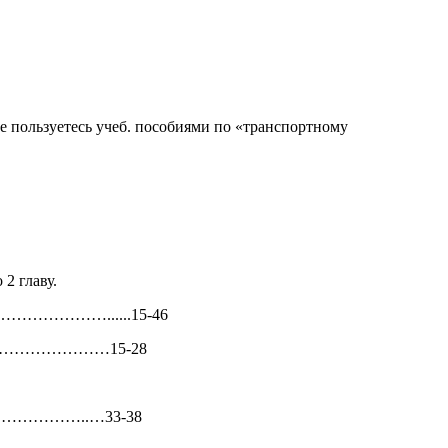
не пользуетесь учеб. пособиями по «транспортному
 2 главу.
изма…………………......15-46
………………………………15-28
……………………..…33-38