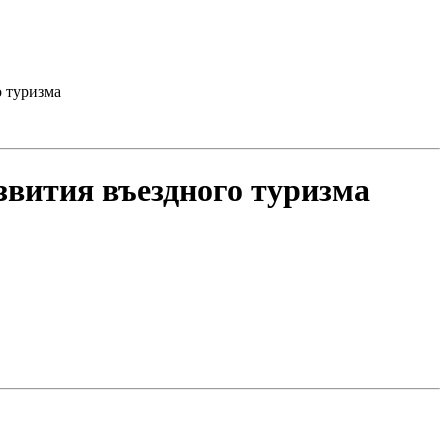
о туризма
звития въездного туризма