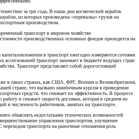
 эффективными.
ешествие за три года. В наши дни космический корабль
орабли, из которых произведена «перевалка» грузов на
ранспортным производством.
овременный транспорт в мировом хозяйстве
ь стоимости производственных основных фондов приходится на
ра капиталовложения в транспорт ежегодно измеряются сотнями
ых ассигнований транспорт занимает в бюджете ведущих стран
зяйства. Транспорт представляет собой дорогостоящий
даже в таких странах, как США, ФРГ, Япония и Великобритания,
в нашей стране, что вызвано ошибочным курсом в проведении
спортных средств, что снижает их эффективность. В процессе
работу и снижает скорость доставки, которая в среднем не
ий и численность работников, занятых на транспорте.
ринято объяснять недостатками технических возможностей
совершенствование управления транспортом, улучшение
 С переходом транспорта на рыночные отношения роль