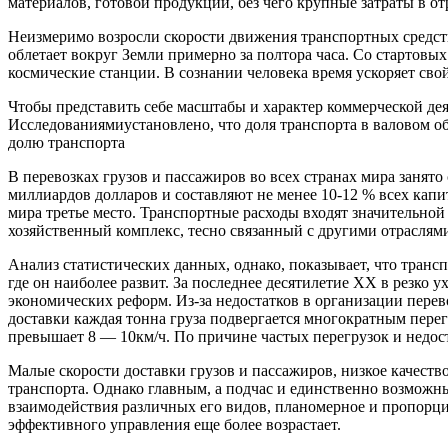
материалов, готовой продукции, без чего крупные затраты в о
Неизмеримо возросли скорости движения транспортных средств
облетает вокруг Земли примерно за полтора часа. Со стартовы
космические станции. В сознании человека время ускоряет сво
Чтобы представить себе масштабы и характер коммерческой дея
Исследованиямиустановлено, что доля транспорта в валовом о
долю транспорта
В перевозках грузов и пассажиров во всех странах мира заня
миллиардов долларов и составляют не менее 10-12 % всех кап
мира третье место. Транспортные расходы входят значительно
хозяйственный комплекс, тесно связанный с другими отраслям
Анализ статистических данных, однако, показывает, что транс
где он наиболее развит. За последнее десятилетие XX в резко
экономических реформ. Из-за недостатков в организации пере
доставки каждая тонна груза подвергается многократным пере
превышает 8 — 10км/ч. По причине частых перегрузок и недост
Малые скорости доставки грузов и пассажиров, низкое качест
транспорта. Однако главным, а подчас и единственно возможн
взаимодействия различных его видов, планомерное и пропорци
эффективного управления еще более возрастает.