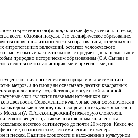
лоем современного асфальта, остатков фундамента или песка,
огда кости, обломки посуды. Это специфическое образование,
вляется почвенно-литологическим образованием, отличным от
ных антропогенных включений, остатков человеческого
а), могут быть и какие-то бытовые предметы, как целые, так и
я особым природно-историческим образованием (С.А.Сычева и
лоев ведется не только историками и археологами, но
 существования поселения или города, и в зависимости от
сотни метров, а по площади охватывать десятки квадратных
ются анропогенному воздействию, а могут в той или иной
ультурные слои являются главными источником как
вке в древности. Современные культурные слои формируются в
 характерны как древние, так и современные культурные слои.
я Москвы (А.Л.Александровский): некоторую слоистость,
анического вещества, а также повышенным количеством
ескольких десятков сантиметров до почти 20 метров. Какие же
фические, геологические, геохимические, инженер-
не и песках. Наличие слоистости и нахождение в культурном