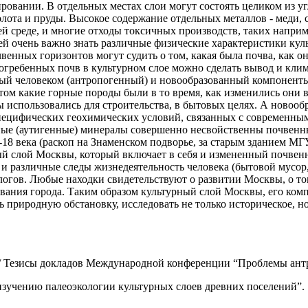
ировании. В отдельных местах слои могут состоять целиком из у
болота и пруды. Высокое содержание отдельных металлов - меди, с
щей среде, и многие отходы токсичных производств, таких напри
ей очень важно знать различные физические характеристики культ
венных горизонтов могут судить о том, какая была почва, как о
огребенных почв в культурном слое можно сделать вывод и клим
нный человеком (антропогенный) и новообразованный компонен
том какие горные породы были в то время, как изменились они 
ы использовались для строительства, в бытовых целях. А новоо
пецифических геохимических условий, связанных с современным
нные (аутигенные) минералы совершенно несвойственны почвенн
7-18 века (раскоп на Знаменском подворье, за старым зданием М
й слой Москвы, который включает в себя и измененный почвенн
 и различные следы жизнедеятельность человека (бытовой мусор,
огов. Любые находки свидетельствуют о развитии Москвы, о то
вания города. Таким образом культурный слой Москвы, его комп
ь природную обстановку, исследовать не только историческое, н
/ Тезисы докладов Международной конференции “Проблемы антр
 изучению палеоэкологии культурных слоев древних поселений”. 1