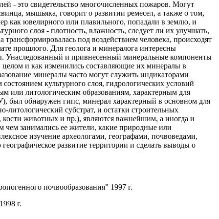
глей - это свидетельство многочисленных пожаров. Могут
винца, мышьяка, говорит о развитии ремесел, а также о том,
мер как ювелирного или плавильного, попадали в землю, и
урного слоя - плотность, влажность, следует ли их улучшать,
на трансформировалась под воздействием человека, происходят
ате прошлого. Для геолога и минералога интересны
ты. Унаследованный и привнесенный минеральные компоненты
в целом и как изменились составляющие их минералы в
бразование минералы часто могут служить индикаторами
 состоянием культурного слоя, гидрологических условий
ым или литологическим образованиям, характерным для
ГУ), был обнаружен гипс, минерал характерный в основном для
о-литологический субстрат, и остатки строительных
 кости животных и пр.), являются важнейшим, а иногда и
м чем занимались ее жители, какие природные или
лексное изучение археологами, географами, почвоведами,
о географическое развитие территории и сделать выводы о
опогенного почвообразования” 1997 г.
998 г.