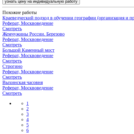
узнать цену на индивидуальную работу
Похожие работы
Краеведческий подход в обучении географии (организация и п
Реферат, Москвоведение
Смотреть
Жемчужины России. Березово
Реферат, Москвоведение
Смотреть
Большой Каменный мост
Реферат, Москвоведение
Смотреть
Строгино
Реферат, Москвоведение
Смотреть
Выхинская часовня
Реферат, Москвоведение
Смотреть
1
2
3
4
5
6