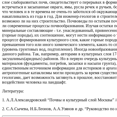
слое слаборазвитых почв, свидетельствует о перерывах в форм
встречаться и засыпанные овраги, ямы, русла речек и ручьев, 
что человек и в те времена не очень-то заботился об окружаю
накапливались из года в год. Для инженер-геологов и строител
возможно ли на них строительство. Почвоведы по остаткам поч
ли современные процессы почвообразования. Изучая остатки п
минеральные составляющие - т.е. унаследованный, привнесе
(горные породы), их соотношение, могут нести информацию о 
процессе формирования культурного слоя, какие горные пород
превышения того или иного химического элемента, каких-то с
(уровень грунтовых вод, подтопление). Иногда новообразова
данного района. Так, например, авторами в культурных слоя 1
засушливых(аридных) районов. Но в первую очередь культурны
материалов (фундаменты, погребов, засыпки и насыпи грунта),
единственным источником информации для историков и археол
антропогенные катаклизмы могли проходить за время существо
геологами, дает возможность заглянуть в прошлое, восстановит
воздействии человека на ландшафт.
Литература:
1. А.Л.Александровский “Почвы и культурный слой Москвы” /
2. С.А.Сычева, Н.Б.Леонов, А.А.Узянов и др. “Руководство по