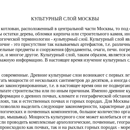
КУЛЬТУРНЫЙ СЛОЙ МОСКВЫ
котлован, расположенный в центральной части Москвы, то под с
 остатки дерева, обломки кирпича или строительного камня, ин
логической терминологии -
культурный слой
. Культурный слой я
личие - это присутствие так называемых артефактов, т.е. различ
ельные предметы и сооружения (фундаменты, очаги, печи. погреб
ки, и многое другое. Культурный слой, таким образом, являетс
бе важную информацию. В настоящее время изучение культурных с
и современные. Древние культурные слои возникают с первых лет
ать мощности от нескольких сантиметров до десятков, а иногда 
ю законсервированные, т.е. в настоящее время они не подверга
ультате строительства или по иным причинам. Именно древние к
нформации о древних почвах, климате и географической обстано
слоях, так и естественных почвах и горных породах. Для Москвы
позволило выделить следующие закономерности, характерные дл
ологических и почвенных компонентов, большое количество орг
ди, мышьяка). Мощность культурного слое может колебаться от н
ли проводить комплексные археологические, почвенные, геогра
роисходило как почвах, так и на рыхлых горных породах - море