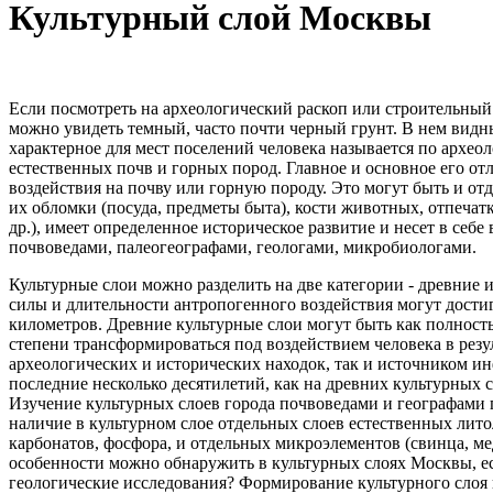
Культурный слой Москвы
Если посмотреть на археологический раскоп или строительный 
можно увидеть темный, часто почти черный грунт. В нем видны
характерное для мест поселений человека называется по архео
естественных почв и горных пород. Главное и основное его от
воздействия на почву или горную породу. Это могут быть и отд
их обломки (посуда, предметы быта), кости животных, отпечат
др.), имеет определенное историческое развитие и несет в се
почвоведами, палеогеографами, геологами, микробиологами.
Культурные слои можно разделить на две категории - древние 
силы и длительности антропогенного воздействия могут достиг
километров. Древние культурные слои могут быть как полность
степени трансформироваться под воздействием человека в рез
археологических и исторических находок, так и источником и
последние несколько десятилетий, как на древних культурных 
Изучение культурных слоев города почвоведами и географами 
наличие в культурном слое отдельных слоев естественных лит
карбонатов, фосфора, и отдельных микроэлементов (свинца, ме
особенности можно обнаружить в культурных слоях Москвы, ес
геологические исследования? Формирование культурного слоя п