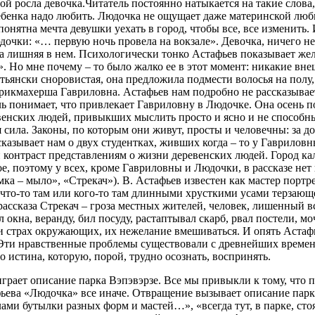
рой росла девочка.Читатель постоянно натыкается на такие слова,
ебенка надо любить. Людочка не ощущает даже материнской любв
понятна мечта девушки уехать в город, чтобы все, все изменить.
дочки: «… первую ночь провела на вокзале». Девочка, ничего не
она лишняя в нем. Психологически тонко Астафьев показывает же
». Но мне почему – то было жалко ее в этот момент: никакие в
стьянски сноровистая, она предложила подмести волосья на полу
арикмахерша Гавриловна. Астафьев нам подробно не рассказывае
 понимает, что привлекает Гавриловну в Людочке. Она осень пох
евенских людей, привыкших мыслить просто и ясно и не способн
я сила. Законы, по которым они живут, просты и человечны: за 
рассказывает нам о двух студентках, живших когда – то у Гавр
онтраст представлениям о жизни деревенских людей. Город кал
е, поэтому у всех, кроме Гавриловны и Людочки, в рассказе нет
ка – мыло», «Стрекач»). В. Астафьев известен как мастер портр
что-то там или кого-то там длинными хрусткими усами терзающего
 рассказа Стрекач – гроза местных жителей, человек, лишенный
окна, веранду, бил посуду, растаптывал скарб, рвал постели, м
и страх окружающих, их нежелание вмешиваться. И опять Астафь
 Эти нравственные проблемы существовали с древнейших времен –
то истина, которую, порой, трудно осознать, воспринять.
рает описание парка Вэпэвэрзе. Все мы привыкли к тому, что па
афьева «Людочка» все иначе. Отвращение вызывает описание парк
ми бутылки разных форм и мастей…», «всегда тут, в парке, стоял