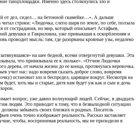
ание танцплощадки. Именно здесь столкнулись зло и
ый от дел, сидел… на бетонной скамейке…». А дальше
итал строки: «Людочка, слепо шаря по земле, по себе, ползала
я от сострадания, но мир, который описывает Астафьев,
даний девушки и Гавриловна, уже привыкшая к оскорблениям и
овь проводит мысль: там, где разорваны кровные узы, недалеко
 затянувшаяся» на шее бедной, всеми отвергнутой девушки. Эта
сказывала, что привязывала ее к люльке». «Отчим Людочки
о дерева, от начала жизни до ее конца, протянулась веревочка.
ьев учит нас: надо вовремя сказать доброе слово, вовремя
очку) остановит зло и беспредел, царящие вокруг. Несмотря на
 будет, хоть мы и старые, дитя нам будет уж как и сын и дочь
охорон.
имает вопрос, уже давно волнующий людей. Сейчас, в двадцать
гим людям. Это приводит к тому, что в безвыходной ситуации
е должны забывать своих близких и родных. Писатель
фьев очень точно изображает реальность. Рассказ заставляет
 лучше, чтобы, воспринимая реальность, мы не приходили в