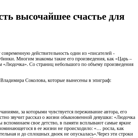
есть высочайшее счастье для
ет современную действительность один из «писателей -
лубинки. Многим знакомы такие его произведения, как «Царь –
ем «Людочка». Со страниц небольшого по объему произведения
 Владимира Соколова, которые вынесены в эпиграф:
аниями, за которыми чувствуется переживание автора, его
растно звучит рассказ о жизни обыкновенной девушки: «Людочка
ы вспоминаем свое детство, в памяти всплывают самые яркие
апоминающегося в ее жизни не происходило: «… росла, как
ательная и до сплошных двоек не опускалась».Через эти строки