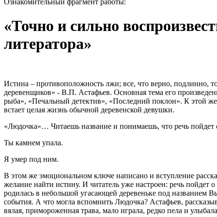
Ознакомительный фрагмент работы:
«Точно и сильно воспроизвест
литератора»
Истина – противоположность лжи; все, что верно, подлинно, то
деревенщиков» - В.П. Астафьев. Основная тема его произведен
рыба», «Печальный детектив», «Последний поклон». К этой же
встает целая жизнь обычной деревенской девушки.
«Людочка»… Читаешь название и понимаешь, что речь пойдет о
Ты камнем упала.
Я умер под ним.
В этом же эмоциональном ключе написано и вступление расска
желание найти истину. И читатель уже настроен: речь пойдет о
родилась в небольшой угасающей деревеньке под названием Вы
события. А что могла вспомнить Людочка? Астафьев, рассказыва
вялая, примороженная трава, мало играла, редко пела и улыбал