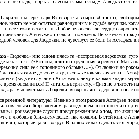
овствало стадо, творя… телесный срам и стыд». А ведь это опис
Гавриловны через парк Вэпэвэрзе, а в парке «Стрекач, свободн
е, никто не мог остаться равнодушным к судьбе девушки, когда ч
а и все что-то искала…». Любое человеческое сердце содрогнетс
ит понимания. А и нужно то было – пожалеть. Не замечает стра
дной человек для Людочки, не чувствует ее боли (и Астафьев вн
аза «Людочка» мне запомнилась та «пестренькая веревочка, туго
у деталь в текст («Вот она, плотно скрученная веревочка! Мать 
ревочку, снял ее с тополиного обломка…»). От люльки до роковог
й держится самое дорогое и хрупкое – человеческая жизнь. Астаф
юдочки (ведь не случайно Астафьев к нему в карман кладет верев
 время опомниться! И читатель верит ему. «Дитя не в тягость нам
ит», - размышляет мать Людочки, возвращаясь в деревню после п
современной литературы. Именно в этом рассказе Астафьев подн
сталкиваешься с безразличием, равнодушием по отношению к дру
ольше. Произведение служит предупреждением о том, что люди н
друге и любовь к ближнему делает нас людьми. В этой книге Аста
азличии, которые царят вокруг. В наших силах сделать этот мир