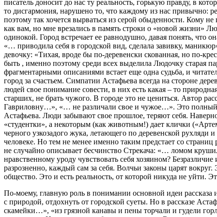
писатель доносит до нас ту реальность, горькую правду, в кото
то дисгармония, нарушено то, что каждому из нас привычно: р
поэтому так хочется вырваться из серой обыденности. Кому не 
как вам, но мне врезались в память строки о «новой жизни» Лю
одинокой. Город встречает ее равнодушно, давая понять, что 
«… приводила себя в городской вид, сделала завивку, маникюр
девочку: «Тихая, вроде бы по-деревенски скованная, но по-кре
быть , именно поэтому среди всех выделила Людочку старая п
фрагментарными описаниями встает еще одна судьба, и читатель
город за счастьем. Симпатии Астафьева всегда на стороне дер
людей свое понимание совести, в них есть какая – то природна
старших, не брать чужого. В городе это не цениться. Автор 
Гавриловну…», «… не различали свое и чужое…». Это полный к
Астафьева. Люди забывают свое прошлое, теряют себя. Наверно
«студентки», а некоторым (как животным!) дает клички («Артем
черного узкозадого жука, летающего по деревенской рухляди и 
человеке. Но тем не менее именно таким предстает со страниц
не случайно описывает бесчинство Стрекача: «… ломом крушил 
нравственному уроду чувствовать себя хозяином? Безразличие 
разрозненно, каждый сам за себя. Волчьи законы царят вокруг.
общество. Это и есть реальность, от которой никуда не уйти. Э
По-моему, главную роль в понимании основной идеи рассказа иг
с природой, отдохнуть от городской суеты. Но в рассказе Аст
скамейки…», «из грязной канавы и пены торчали и гудели горла