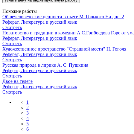
узнать цену на индивидуальную работу
Похожие работы
Общечеловеческие ценности в пьесе М. Горького На дне. 2
Реферат, Литература и русский язык
Смотреть
Новаторство и традиции в комедии А.С.Грибоедова Горе от ум
Реферат, Литература и русский язык
Смотреть
Художественное пространство "Страшной мести" Н. Гоголя
Реферат, Литература и русский язык
Смотреть
Русская природа в лирике А. С. Пушкина
Реферат, Литература и русский язык
Смотреть
Двое на телеге
Реферат, Литература и русский язык
Смотреть
1
2
3
4
5
6