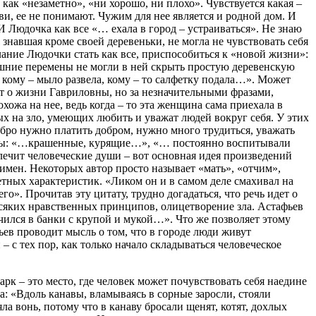
 как «незаметно», «ни хорошо, ни плохо». Чувствуется какая –
и, ее не понимают. Чужим для нее является и родной дом. И
 И Людочка как все «… ехала в город – устраиваться». Не знаю
 знавшая кроме своей деревеньки, не могла не чувствовать себя
лание Людочки стать как все, приспособиться к «новой жизни»:
нешние перемены не могли в ней скрыть простую деревенскую
, кому – мыло развела, кому – то салфетку подала…». Может
т о жизни Гавриловны, но за незначительными фразами,
ожа на нее, ведь когда – то эта женщина сама приехала в
ых на зло, умеющих любить и уважат людей вокруг себя. У этих
добро нужно платить добром, нужно много трудиться, уважать
иловны: «…крашенные, курящие…», «… постоянно воспитывали
ечит человеческие души – вот основная идея произведений
 имен. Некоторых автор просто называет «мать», «отчим»,
етных характеристик. «Ликом он и в самом деле смахивал на
». Прочитав эту цитату, трудно догадаться, что речь идет о
 всяких нравственных принципов, олицетворение зла. Астафьев
очился в банки с крупой и мукой…». Что же позволяет этому
ев проводит мысль о том, что в городе люди живут
 с тех пор, как только начало складываться человеческое
рк – это место, где человек может почувствовать себя наедине
а: «Вдоль канавы, вламываясь в сорные заросли, стояли
а вонь, потому что в канаву бросали щенят, котят, дохлых