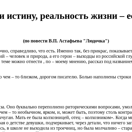
и истину, реальность жизни – 
(по повести В.П. Астафьева "Людочка")
чно, справедливо, что есть. Именно так, без прикрас, показыва
ий – человек и природа, а его герои – выходцы из российской г
 теме можно отнести , по – моему мнению, рассказ под названи
 чем – то близком, дорогом писателю. Болью наполнены строки
за. Оно буквально переполнено риторическими вопросами, умолч
 чем – то необычном, ярком, и, может быть, поэтому столь конт
чуган. Мать ее была колхозницей, отец – колхозником». Когда м
я о детстве девушки, подчеркивает, через детали, что ничего з
ась, в школе не выходила из троечниц, но была молчаливо – стар