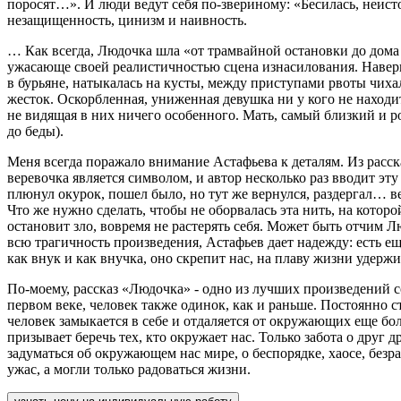
поросят…». И люди ведут себя по-звериному: «Бесилась, неист
незащищенность, цинизм и наивность.
… Как всегда, Людочка шла «от трамвайной остановки до дома 
ужасающе своей реалистичностью сцена изнасилования. Наверно
в бурьяне, натыкалась на кусты, между приступами рвоты чихал
жесток. Оскорбленная, униженная девушка ни у кого не наход
не видящая в них ничего особенного. Мать, самый близкий и ро
до беды).
Меня всегда поражало внимание Астафьева к деталям. Из расск
веревочка является символом, и автор несколько раз вводит эт
плюнул окурок, пошел было, но тут же вернулся, раздергал… ве
Что же нужно сделать, чтобы не оборвалась эта нить, на которо
остановит зло, вовремя не растерять себя. Может быть отчим Л
всю трагичность произведения, Астафьев дает надежду: есть еще
как внук и как внучка, оно скрепит нас, на плаву жизни удерж
По-моему, рассказ «Людочка» - одно из лучших произведений 
первом веке, человек также одинок, как и раньше. Постоянно 
человек замыкается в себе и отдаляется от окружающих еще б
призывает беречь тех, кто окружает нас. Только забота о друг 
задуматься об окружающем нас мире, о беспорядке, хаосе, безр
ужас, а могли только радоваться жизни.