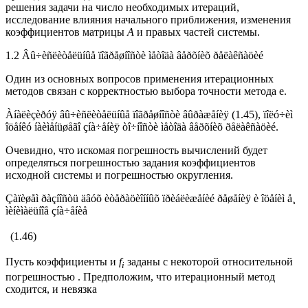
решения задачи на число необходимых итераций,
исследование влияния начального приближения, изменения
коэффициентов матрицы
А
и правых частей системы.
1.2 Âû÷èñëèòåëüíûå ïîãðåøíîñòè ìåòîäà âåðõíèõ ðåëàêñàöèé
Один из основных вопросов применения итерационных
методов связан с корректностью выбора точности метода e.
Àíàëèçèðóÿ âû÷èñëèòåëüíûå ïîãðåøíîñòè âûðàæåíèÿ (1.45), ïîëó÷èì
îöåíêó íàèìåíüøåãî çíà÷åíèÿ òî÷íîñòè ìåòîäà âåðõíèõ ðåëàêñàöèé.
Очевидно, что искомая погрешность вычислений будет
определяться погрешностью задания коэффициентов
исходной системы и погрешностью округления.
Çàïèøåì ðàçíîñòü äâóõ èòåðàöèîííûõ ïðèáëèæåíèé ðåøåíèÿ è îöåíèì å¸
ìèíèìàëüíîå çíà÷åíèå
(1.46)
Пусть коэффициенты и
f
заданы с некоторой относительной
i
погрешностью . Предположим, что итерационный метод
сходится, и невязка