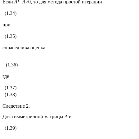
Т
Если
А
=
А
>0, то для метода простой итерации
(1.34)
при
(1.35)
справедлива оценка
,
(1.36)
где
(1.37)
(1.38)
Следствие 2.
Для симметричной матрицы
А
и
(1.39)