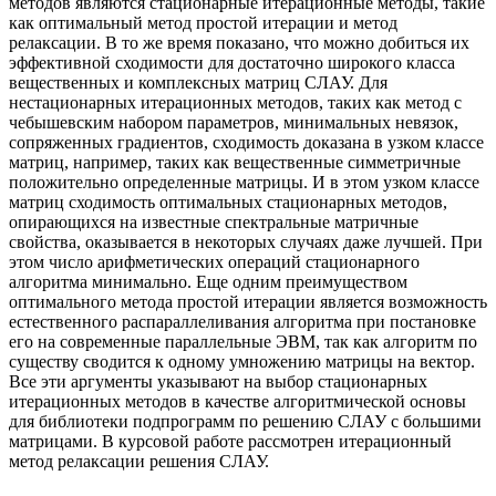
методов являются стационарные итерационные методы, такие
как оптимальный метод простой итерации и метод
релаксации. В то же время показано, что можно добиться их
эффективной сходимости для достаточно широкого класса
вещественных и комплексных матриц СЛАУ. Для
нестационарных итерационных методов, таких как метод с
чебышевским набором параметров, минимальных невязок,
сопряженных градиентов, сходимость доказана в узком классе
матриц, например, таких как вещественные симметричные
положительно определенные матрицы. И в этом узком классе
матриц сходимость оптимальных стационарных методов,
опирающихся на известные спектральные матричные
свойства, оказывается в некоторых случаях даже лучшей. При
этом число арифметических операций стационарного
алгоритма минимально. Еще одним преимуществом
оптимального метода простой итерации является возможность
естественного распараллеливания алгоритма при постановке
его на современные параллельные ЭВМ, так как алгоритм по
существу сводится к одному умножению матрицы на вектор.
Все эти аргументы указывают на выбор стационарных
итерационных методов в качестве алгоритмической основы
для библиотеки подпрограмм по решению СЛАУ с большими
матрицами. В курсовой работе рассмотрен итерационный
метод релаксации решения СЛАУ.