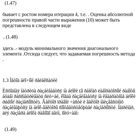
(1.47)
бывает с ростом номера итерации
k
, т.е. . Оценка абсолютной
погрешности правой части выражения (10) может быть
представлена в следующем виде
,
(1.48)
здесь .- модуль минимального значения диагонального
элемента .Отсюда следует, что задаваемая погрешность метода
.
1.3 Ìåòîä áëî÷íîé ðåëàêñàöèè
Èñõîäíàÿ ìàòðèöà ðàçáèâàåòñÿ íà áëîêè (â ðàìêàõ ëàáîðàòîðíîé ðàáîòû
áóäåì ðàññìàòðèâàòü ñëó÷àé, êîãäà ðàçáèâàåòñÿ íà êâàäðàòíûå áëîêè
ðàâíîé
ðàçìåðíîñòè). Âåêòîð ïðàâîé ÷àñòè è âåêòîð íåèçâåñòíûõ
ðàçáèâàþòñÿ íà áëîê-âåêòîðû ñîîòâåòñòâóþùåé ðàçìåðíîñòè. Íàïðèìåð,
äëÿ ðàçìåðà áëîêà ðàâíîãî äâóì, ïîëó÷àåì:
(1.49)