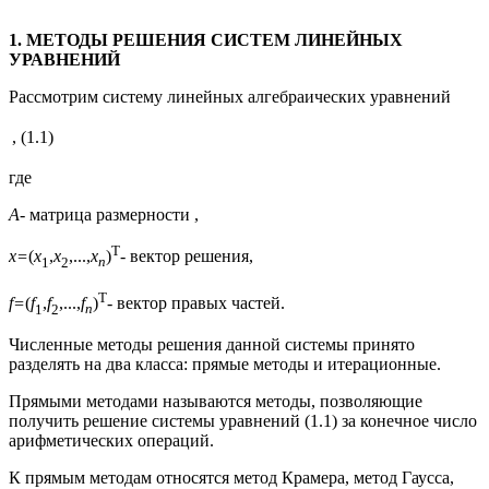
1. МЕТОДЫ РЕШЕНИЯ СИСТЕМ ЛИНЕЙНЫХ
УРАВНЕНИЙ
Рассмотрим систему линейных алгебраических уравнений
,
(1.1)
где
А
- матрица размерности ,
T
x
=
(
x
,
x
,...,
x
)
- вектор решения,
1
2
n
T
f
=
(
f
,
f
,...,
f
)
- вектор правых частей.
1
2
n
Численные методы решения данной системы принято
разделять на два класса: прямые методы и итерационные.
Прямыми методами называются методы, позволяющие
получить решение системы уравнений (1.1) за конечное число
арифметических операций.
К прямым методам относятся метод Крамера, метод Гаусса,