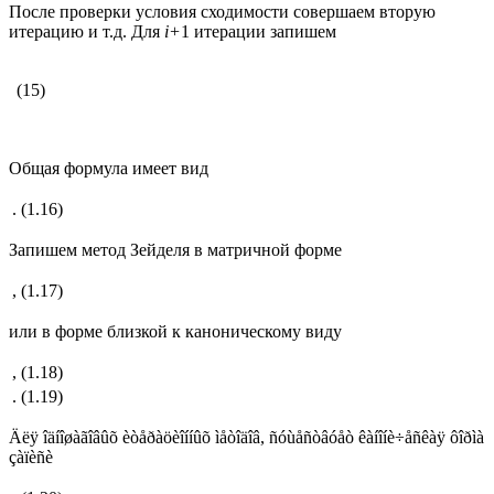
После проверки условия сходимости совершаем вторую
итерацию и т.д. Для
i
+
1 итерации запишем
(15)
Общая формула имеет вид
.
(1.16)
Запишем метод Зейделя в матричной форме
,
(1.17)
или в форме близкой к каноническому виду
,
(1.18)
.
(1.19)
Äëÿ îäíîøàãîâûõ èòåðàöèîííûõ ìåòîäîâ, ñóùåñòâóåò êàíîíè÷åñêàÿ ôîðìà
çàïèñè