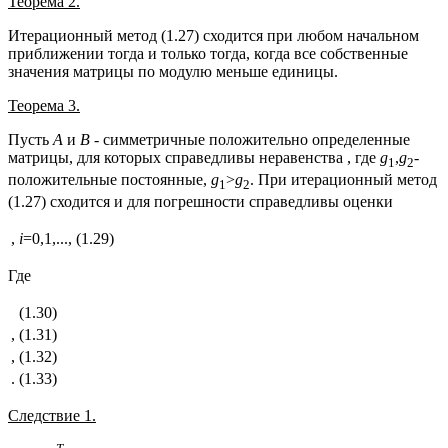
Теорема 2.
Итерационный метод (1.27) сходится при любом начальном
приближении тогда и только тогда, когда все собственные
значения матрицы по модулю меньше единицы.
Теорема 3.
Пусть
А
и
В
- симметричные положительно определенные
матрицы, для которых справедливы неравенства , где
g
,
g
-
1
2
положительные постоянные,
g
>
g
. При итерационный метод
1
2
(1.27) сходится и для погрешности справедливы оценки
,
i
=0,1,...,
(1.29)
Где
(1.30)
,
(1.31)
,
(1.32)
.
(1.33)
Следствие 1.