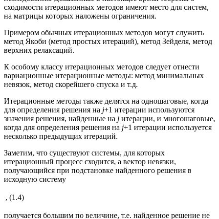
сходимости итерационных методов имеют место для систем,
на матрицы которых наложены ограничения.
Примером обычных итерационных методов могут служить
метод Якоби (метод простых итераций), метод Зейделя, метод
верхних релаксаций.
К особому классу итерационных методов следует отнести
вариационные итерационные методы: метод минимальных
невязок, метод скорейшего спуска и т.д.
Итерационные методы также делятся на одношаговые, когда
для определения решения на
j
+1 итерации используются
значения решения, найденные на
j
итерации, и многошаговые,
когда для определения решения на
j
+1 итерации используется
несколько предыдущих итераций.
Заметим, что существуют системы, для которых
итерационный процесс сходится, а вектор невязки,
получающийся при подстановке найденного решения в
исходную систему
,
(1.4)
получается большим по величине, т.е. найденное решение не