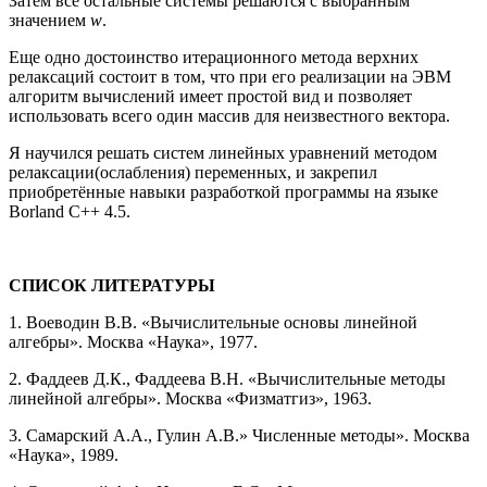
Затем все остальные системы решаются с выбранным
значением
w
.
Еще одно достоинство итерационного метода верхних
релаксаций состоит в том, что при его реализации на ЭВМ
алгоритм вычислений имеет простой вид и позволяет
использовать всего один массив для неизвестного вектора.
Я научился решать систем линейных уравнений методом
релаксации(ослабления) переменных, и закрепил
приобретённые навыки разработкой программы на языке
Borland C++ 4.5.
СПИСОК ЛИТЕРАТУРЫ
1. Воеводин В.В. «Вычислительные основы линейной
алгебры». Москва «Наука», 1977.
2. Фаддеев Д.К., Фаддеева В.Н. «Вычислительные методы
линейной алгебры». Москва «Физматгиз», 1963.
3. Самарский А.А., Гулин А.В.» Численные методы». Москва
«Наука», 1989.