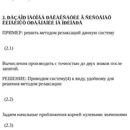
2. ÐÀÇÁÎÐ ÌÅÒÎÄÀ ÐÅËÀÊÑÀÖÈÉ Â ÑÈÑÒÅÌÀÕ
ËÈÍÅÉÍÛÕ ÓÐÀÂÍÅÍÈÉ ÍÀ ÏÐÈÌÅÐÅ
ПРИМЕР: решить методом релаксаций данную систему
(2.1)
Вычисления производить с точностью до двух знаков после
запятой.
РЕШЕНИЕ: Приводим систему(4) к виду, удобному для
решения методом релаксации
(2.2)
Задаем начальные приближения корней нулевыми значениями
(2.3)