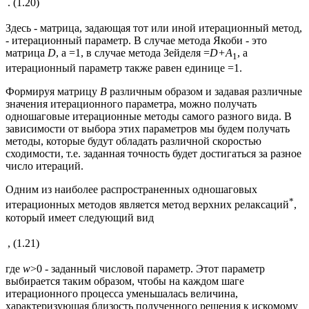
.
(1.20)
Здесь - матрица, задающая тот или иной итерационный метод,
- итерационный параметр. В случае метода Якоби - это
матрица
D
, а =1, в случае метода Зейделя =
D
+А
, а
1
итерационный параметр также равен единице =1.
Формируя матрицу
B
различным образом и задавая различные
значения итерационного параметра, можно получать
одношаговые итерационные методы самого разного вида. В
зависимости от выбора этих параметров мы будем получать
методы, которые будут обладать различной скоростью
сходимости, т.е. заданная точность будет достигаться за разное
число итераций.
Одним из наиболее распространенных одношаговых
*
итерационных методов является метод верхних релаксаций
,
который имеет следующий вид
,
(1.21)
где
w
>0 - заданный числовой параметр. Этот параметр
выбирается таким образом, чтобы на каждом шаге
итерационного процесса уменьшалась величина,
характеризующая близость полученного решения к искомому