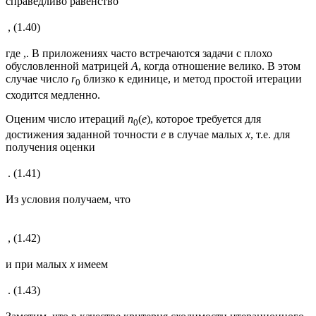
справедливо равенство
,
(1.40)
где ,. В приложениях часто встречаются задачи с плохо
обусловленной матрицей
А
, когда отношение велико. В этом
случае число
r
близко к единице, и метод простой итерации
0
сходится медленно.
Оценим число итераций
n
(
e
), которое требуется для
0
достижения заданной точности
e
в случае малых
x
, т.е. для
получения оценки
.
(1.41)
Из условия получаем, что
,
(1.42)
и при малых
x
имеем
.
(1.43)