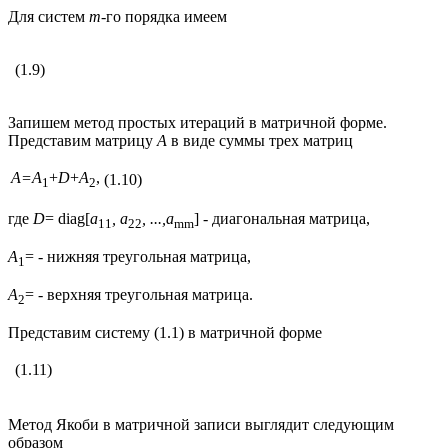
Для систем
m
-го порядка имеем
(1.9)
Запишем метод простых итераций в матричной форме.
Представим матрицу
А
в виде суммы трех матриц
А=А
+
D
+
A
,
(1.10)
1
2
где
D
= diag[
a
,
a
, ...,
a
] - диагональная матрица,
11
22
mm
А
= - нижняя треугольная матрица,
1
А
= - верхняя треугольная матрица.
2
Представим систему (1.1) в матричной форме
(1.11)
Метод Якоби в матричной записи выглядит следующим
образом