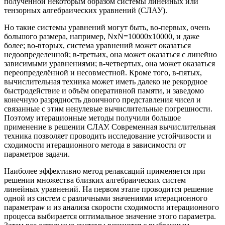
полученной некоторым образом системы линейных или
тензорных алгебраических уравнений (СЛАУ).
Но такие системы уравнений могут быть, во-первых, очень
большого размера, например, NxN=10000х10000, и даже
более; во-вторых, система уравнений может оказаться
недоопределенной; в-третьих, она может оказаться с линейно
зависимыми уравнениями; в-четвертых, она может оказаться
переопределённой и несовместной. Кроме того, в-пятых,
вычислительная техника может иметь далеко не рекордное
быстродействие и объём оперативной памяти, и заведомо
конечную разрядность двоичного представления чисел и
связанные с этим ненулевые вычислительные погрешности.
Поэтому итерационные методы получили большое
применение в решении СЛАУ. Современная вычислительная
техника позволяет проводить исследование устойчивости и
сходимости итерационного метода в зависимости от
параметров задачи.
Наиболее эффективно метод релаксаций применяется при
решении множества близких алгебраических систем
линейных уравнений. На первом этапе проводится решение
одной из систем с различными значениями итерационного
параметра
w
и из анализа скорости сходимости итерационного
процесса выбирается оптимальное значение этого параметра.