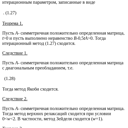
итерационным параметром, записанные в виде
.
(1.27)
Теорема 1.
Пусть
А
- симметричная положительно определенная матрица,
t
>0 и пусть выполнено неравенство
В-
0,5
t
А
>0. Тогда
итерационный метод (1.27) сходится.
Следствие 1.
Пусть
А
- симметричная положительно определенная матрица
с диагональным преобладанием, т.е.
(1.28)
Тогда метод Якоби сходится.
Следствие 2.
Пусть
А
- симметричная положительно определенная матрица.
Тогда метод верхних релаксаций сходится при условии
0<
w
<2. В частности, метод Зейделя сходится (
w
=1).