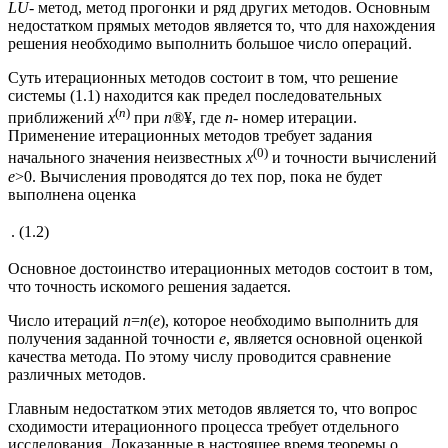
LU
- метод, метод прогонки и ряд других методов. Основным
недостатком прямых методов является то, что для нахождения
решения необходимо выполнить большое число операций.
Суть итерационных методов состоит в том, что решение
системы (1.1) находится как предел последовательных
(
n
)
приближений
x
при
n
®¥, где
n
- номер итерации.
Применение итерационных методов требует задания
(0)
начального значения неизвестных
х
и точности вычислений
e
>0. Вычисления проводятся до тех пор, пока не будет
выполнена оценка
.
(1.2)
Основное достоинство итерационных методов состоит в том,
что точность искомого решения задается.
Число итераций
n
=
n
(
e
), которое необходимо выполнить для
получения заданной точности
e
, является основной оценкой
качества метода. По этому числу проводится сравнение
различных методов.
Главным недостатком этих методов является то, что вопрос
сходимости итерационного процесса требует отдельного
исследования. Доказанные в настоящее время теоремы о