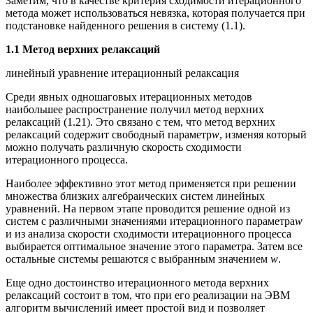
Заметим, что в качестве критерия сходимости итерационного
метода может использоваться невязка, которая получается при
подстановке найденного решения в систему (1.1).
1.1 Метод верхних релаксаций
линейный уравнение итерационный релаксация
Среди явных одношаговых итерационных методов
наибольшее распространение получил метод верхних
релаксаций (1.21). Это связано с тем, что метод верхних
релаксаций содержит свободный параметр
w
, изменяя который
можно получать различную скорость сходимости
итерационного процесса.
Наиболее эффективно этот метод применяется при решении
множества близких алгебраических систем линейных
уравнений. На первом этапе проводится решение одной из
систем с различными значениями итерационного параметра
w
и из анализа скорости сходимости итерационного процесса
выбирается оптимальное значение этого параметра. Затем все
остальные системы решаются с выбранным значением
w
.
Еще одно достоинство итерационного метода верхних
релаксаций состоит в том, что при его реализации на ЭВМ
алгоритм вычислений имеет простой вид и позволяет