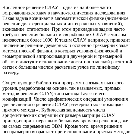
Численное решение СЛАУ – одна из наиболее часто
встречающихся задач в научно-технических исследованиях.
Такая задача возникает в математической физике (численное
решение дифференциальных и интегральных уравнений),
экономике, статистике. При этом прикладные задачи часто
требуют решения больших и сверхбольших СЛАУ с числом
неизвестных более 1000. К таким СЛАУ, например, приводит
численное решение двумерных и особенно трехмерных задач
математической физики, в которых условия физической и
геометрической аппроксимации двумерной и трехмерной
области диктуют использование достаточно мелкой расчетной
сетки с большим числом расчетных узлов по линейному
размеру.
Существующие библиотеки программ на языках высокого
уровня, разработаны на основе, так называемых, прямых
методов решения СЛАУ, типа метода Гаусса и его
модификаций. Число арифметических операций умножения
для численного решения СЛАУ размерностью с помощью
прямого метода - . Кубическая зависимость числа
арифметических операций от размера матрицы СЛАУ
приводит при к нереально большому времени решения даже
на самых современных ЭВМ. Кроме того, время решения
несоразмерно возрастает при использовании прямых методов