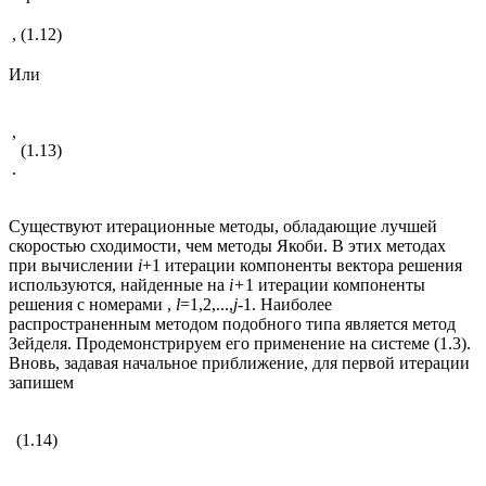
,
(1.12)
Или
,
(1.13)
.
Существуют итерационные методы, обладающие лучшей
скоростью сходимости, чем методы Якоби. В этих методах
при вычислении
i
+1 итерации компоненты вектора решения
используются, найденные на
i
+
1 итерации компоненты
решения с номерами ,
l
=1,2,...,
j
-1. Наиболее
распространенным методом подобного типа является метод
Зейделя. Продемонстрируем его применение на системе (1.3).
Вновь, задавая начальное приближение, для первой итерации
запишем
(1.14)