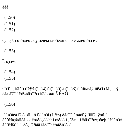
ãäå
(1.50)
(1.51)
(1.52)
Çàïèøåì ôîðìóëó äëÿ áëîêîâ ìàòðèöû è áëîê-âåêòîðîâ è :
(1.53)
Îáîçíà÷èì
(1.54)
(1.55)
Òîãäà, ïîäñòàâëÿÿ (1.54) è (1.55) â (1.53) è óìíîæàÿ ñëåâà íà , äëÿ
êàæäîãî áëîê-âåêòîðà ïîëó÷àåì ÑËÀÓ:
(1.56)
Ðåøåíèå ïîëó÷åííûõ ñèñòåì (1.56) ðåêîìåíäóåòñÿ âûïîëíÿòü ñ
èñïîëüçîâàíèåì ôàêòîðèçàöèè ìàòðèöû , ïðè÷¸ì ôàêòîðèçàöèþ ñëåäóåò
âûïîëíÿòü 1 ðàç ïåðåä ïåðâîé èòåðàöèåé.