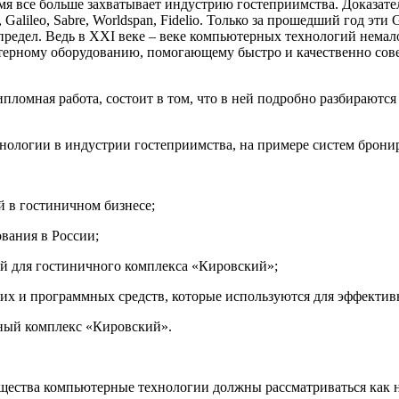
я все больше захватывает индустрию гостеприимства. Доказате
alileo, Sabre, Worldspan, Fidelio. Только за прошедший год эт
предел. Ведь в XXI веке – веке компьютерных технологий немало
терному оборудованию, помогающему быстро и качественно сове
пломная работа, состоит в том, что в ней подробно разбирают
логии в индустрии гостеприимства, на примере систем брониро
 в гостиничном бизнесе;
вания в России;
ий для гостиничного комплекса «Кировский»;
их и программных средств, которые используются для эффектив
ный комплекс «Кировский».
общества компьютерные технологии должны рассматриваться как