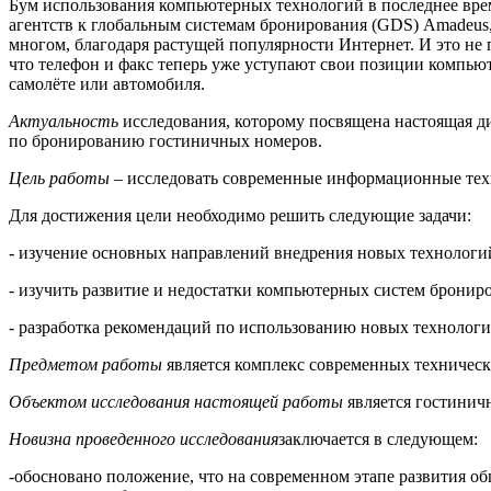
Бум использования компьютерных технологий в последнее врем
агентств к глобальным системам бронирования (GDS) Amadeus, G
многом, благодаря растущей популярности Интернет. И это не 
что телефон и факс теперь уже уступают свои позиции компью
самолёте или автомобиля.
Актуальность
исследования, которому посвящена настоящая ди
по бронированию гостиничных номеров.
Цель работы
– исследовать современные информационные техно
Для достижения цели необходимо решить следующие задачи:
- изучение основных направлений внедрения новых технологий
- изучить развитие и недостатки компьютерных систем брониро
- разработка рекомендаций по использованию новых технолог
Предметом работы
является комплекс современных техническ
Объектом исследования настоящей работы
является гостинич
Новизна проведенного исследования
заключается в следующем:
-обосновано положение, что на современном этапе развития 