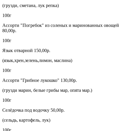
(грузди, сметана, лук репка)
100г
Ассорти "Погребок" из соленых и маринованных овощей
80,00р.
100г
Язык отварной 150,00р.
(язык,хрен,зелень,лимон, маслина)
100г
Ассорти "Грибное лукошко" 130,00р.
(грузди марин, белые грибы мар, опята мар.)
100г
Селёдочка под водочку 50,00р.
(сельдь, картофель, лук)
100г