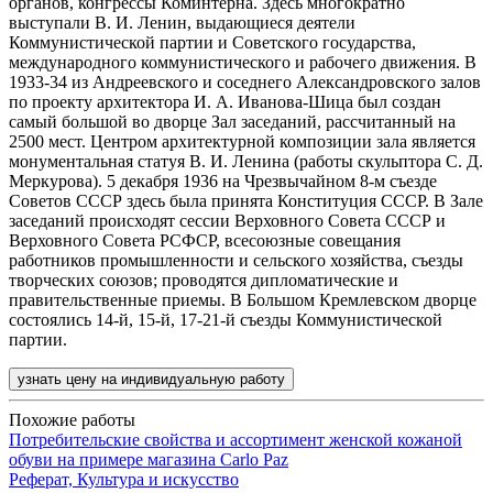
органов, конгрессы Коминтерна. Здесь многократно
выступали В. И. Ленин, выдающиеся деятели
Коммунистической партии и Советского государства,
международного коммунистического и рабочего движения. В
1933-34 из Андреевского и соседнего Александровского залов
по проекту архитектора И. А. Иванова-Шица был создан
самый большой во дворце Зал заседаний, рассчитанный на
2500 мест. Центром архитектурной композиции зала является
монументальная статуя В. И. Ленина (работы скульптора С. Д.
Меркурова). 5 декабря 1936 на Чрезвычайном 8-м съезде
Советов СССР здесь была принята Конституция СССР. В Зале
заседаний происходят сессии Верховного Совета СССР и
Верховного Совета РСФСР, всесоюзные совещания
работников промышленности и сельского хозяйства, съезды
творческих союзов; проводятся дипломатические и
правительственные приемы. В Большом Кремлевском дворце
состоялись 14-й, 15-й, 17-21-й съезды Коммунистической
партии.
узнать цену на индивидуальную работу
Похожие работы
Потребительские свойства и ассортимент женской кожаной
обуви на примере магазина Carlo Paz
Реферат, Культура и искусство