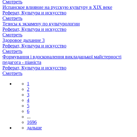
Смотреть
Испанское влияние на русскую культуру в XIX веке
Реферат, Культура и искусство
Смотреть
Тезисы к экзамену по культурологии
Реферат, Культура и искусство
Смотреть
Здоровое дыхание 3
Реферат, Культура и искусство
Смотреть
Формування і вдосконалення викладацької майстерності
педагога - піаніста
Реферат, Культура и искусство
Смотреть
1
2
3
4
5
6
...
1696