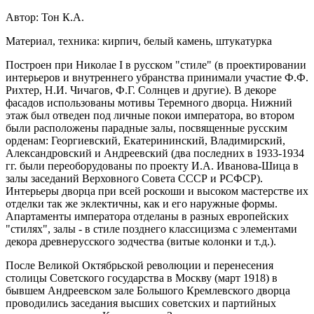
Автор: Тон К.А.
Материал, техника: кирпич, белый камень, штукатурка
Построен при Николае I в русском "стиле" (в проектировании
интерьеров и внутреннего убранства принимали участие Ф.Ф.
Рихтер, Н.И. Чичагов, Ф.Г. Солнцев и другие). В декоре
фасадов использованы мотивы Теремного дворца. Нижний
этаж был отведен под личные покои императора, во втором
были расположены парадные залы, посвященные русским
орденам: Георгиевский, Екатерининский, Владимирский,
Александровский и Андреевский (два последних в 1933-1934
гг. были переоборудованы по проекту И.А. Иванова-Шица в
залы заседаний Верховного Совета СССР и РСФСР).
Интерьеры дворца при всей роскоши и высоком мастерстве их
отделки так же эклектичны, как и его наружные формы.
Апартаменты императора отделаны в разных европейских
"стилях", залы - в стиле позднего классицизма с элементами
декора древнерусского зодчества (витые колонки и т.д.).
После Великой Октябрьской революции и перенесения
столицы Советского государства в Москву (март 1918) в
бывшем Андреевском зале Большого Кремлевского дворца
проводились заседания высших советских и партийных