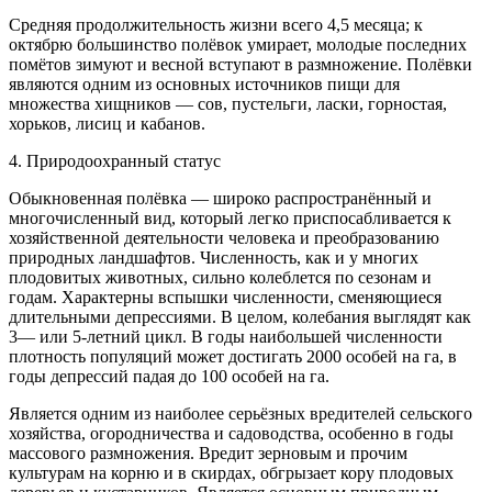
Средняя продолжительность жизни всего 4,5 месяца; к
октябрю большинство полёвок умирает, молодые последних
помётов зимуют и весной вступают в размножение. Полёвки
являются одним из основных источников пищи для
множества хищников — сов, пустельги, ласки, горностая,
хорьков, лисиц и кабанов.
4. Природоохранный статус
Обыкновенная полёвка — широко распространённый и
многочисленный вид, который легко приспосабливается к
хозяйственной деятельности человека и преобразованию
природных ландшафтов. Численность, как и у многих
плодовитых животных, сильно колеблется по сезонам и
годам. Характерны вспышки численности, сменяющиеся
длительными депрессиями. В целом, колебания выглядят как
3— или 5-летний цикл. В годы наибольшей численности
плотность популяций может достигать 2000 особей на га, в
годы депрессий падая до 100 особей на га.
Является одним из наиболее серьёзных вредителей сельского
хозяйства, огородничества и садоводства, особенно в годы
массового размножения. Вредит зерновым и прочим
культурам на корню и в скирдах, обгрызает кору плодовых