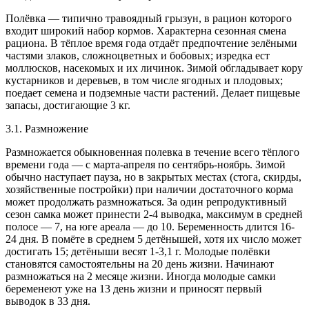
Полёвка — типично травоядный грызун, в рацион которого
входит широкий набор кормов. Характерна сезонная смена
рациона. В тёплое время года отдаёт предпочтение зелёными
частями злаков, сложноцветных и бобовых; изредка ест
моллюсков, насекомых и их личинок. Зимой обгладывает кору
кустарников и деревьев, в том числе ягодных и плодовых;
поедает семена и подземные части растений. Делает пищевые
запасы, достигающие 3 кг.
3.1. Размножение
Размножается обыкновенная полевка в течение всего тёплого
времени года — с марта-апреля по сентябрь-ноябрь. Зимой
обычно наступает пауза, но в закрытых местах (стога, скирды,
хозяйственные постройки) при наличии достаточного корма
может продолжать размножаться. За один репродуктивный
сезон самка может принести 2-4 выводка, максимум в средней
полосе — 7, на юге ареала — до 10. Беременность длится 16-
24 дня. В помёте в среднем 5 детёнышей, хотя их число может
достигать 15; детёныши весят 1-3,1 г. Молодые полёвки
становятся самостоятельны на 20 день жизни. Начинают
размножаться на 2 месяце жизни. Иногда молодые самки
беременеют уже на 13 день жизни и приносят первый
выводок в 33 дня.