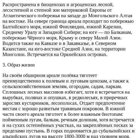
Распространена в биоценозах и агроценозах лесной,
лесостепной и степной зон материковой Европы от
Атлантического побережья на западе до Монгольского Алтая
на востоке. На севере граница ареала проходит по побережью
Балтийского моря, южной Финляндии, южной Карелии,
Среднему Уралу и Западной Сибири; на юге — по Балканам,
побережью Чёрного моря, Крыму и северу Малой Азии.
Водится также на Кавказе и в Закавказье, в Северном
Казахстане, на юго-востоке Средней Азии, на территории
Монголии. Встречается на Оркнейских островах.
3. Образ жизни
На своём обширном ареале полёвка тяготеет
преимущественно к полевым и луговым ценозам, а также к
сельскохозяйственным землям, огородам, садам, паркам.
Сплошных лесных массивов избегает, хотя и встречается на
вырубках, полянах и опушках, в редколесьях, в приречных
зарослях кустарников, лесополосах. Отдает предпочтение
местам с хорошо развитым травяным покровом. В южной
части своего ареала тяготеет к более влажным биотопам:
пойменным лугам, балкам, речным долинам, хотя встречается
и на сухих остепнённых участках, на закреплённых песках за
пределами пустынь. В горах поднимается до субальпийских и
альпийских лугов на высоте 1800-3000 м над уровнем моря.