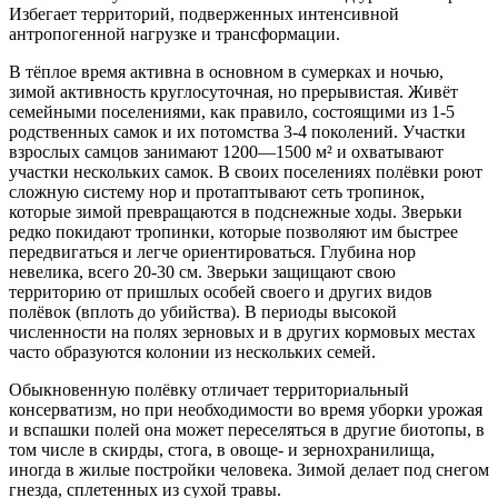
Избегает территорий, подверженных интенсивной
антропогенной нагрузке и трансформации.
В тёплое время активна в основном в сумерках и ночью,
зимой активность круглосуточная, но прерывистая. Живёт
семейными поселениями, как правило, состоящими из 1-5
родственных самок и их потомства 3-4 поколений. Участки
взрослых самцов занимают 1200—1500 м² и охватывают
участки нескольких самок. В своих поселениях полёвки роют
сложную систему нор и протаптывают сеть тропинок,
которые зимой превращаются в подснежные ходы. Зверьки
редко покидают тропинки, которые позволяют им быстрее
передвигаться и легче ориентироваться. Глубина нор
невелика, всего 20-30 см. Зверьки защищают свою
территорию от пришлых особей своего и других видов
полёвок (вплоть до убийства). В периоды высокой
численности на полях зерновых и в других кормовых местах
часто образуются колонии из нескольких семей.
Обыкновенную полёвку отличает территориальный
консерватизм, но при необходимости во время уборки урожая
и вспашки полей она может переселяться в другие биотопы, в
том числе в скирды, стога, в овоще- и зернохранилища,
иногда в жилые постройки человека. Зимой делает под снегом
гнезда, сплетенных из сухой травы.