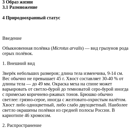
3 Образ жизни
3.1 Размножение
4 Природоохранный статус
Введение
Обыкновенная полёвка (
Microtus arvalis
) — вид грызунов рода
серых полёвок.
1. Внешний вид
Зверёк небольших размеров; длина тела изменчива, 9-14 см.
Вес обычно не превышает 45 г. Хвост составляет 30-40 % от
длины тела — до 49 мм. Окраска меха на спине может
варьировать от светло-бурой до темноватой серо-бурой иногда
с примесью коричнево-ржавых тонов. Брюшко обычно
светлее: грязно-серое, иногда с желтовато-охристым налётом.
Хвост либо одноцветный, либо слабо двухцветный. Наиболее
светло окрашены полёвки из средней полосы России. В
кариотипе 46 хромосом.
2. Распространение