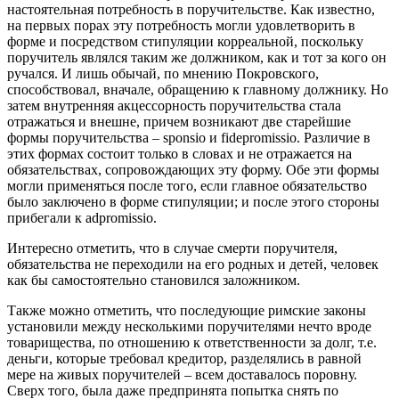
настоятельная потребность в поручительстве. Как известно,
на первых порах эту потребность могли удовлетворить в
форме и посредством стипуляции корреальной, поскольку
поручитель являлся таким же должником, как и тот за кого он
ручался. И лишь обычай, по мнению Покровского,
способствовал, вначале, обращению к главному должнику. Но
затем внутренняя акцессорность поручительства стала
отражаться и внешне, причем возникают две старейшие
формы поручительства – sponsio и fidepromissio. Различие в
этих формах состоит только в словах и не отражается на
обязательствах, сопровождающих эту форму. Обе эти формы
могли применяться после того, если главное обязательство
было заключено в форме стипуляции; и после этого стороны
прибегали к adpromissio.
Интересно отметить, что в случае смерти поручителя,
обязательства не переходили на его родных и детей, человек
как бы самостоятельно становился заложником.
Также можно отметить, что последующие римские законы
установили между несколькими поручителями нечто вроде
товарищества, по отношению к ответственности за долг, т.е.
деньги, которые требовал кредитор, разделялись в равной
мере на живых поручителей – всем доставалось поровну.
Сверх того, была даже предпринята попытка снять по