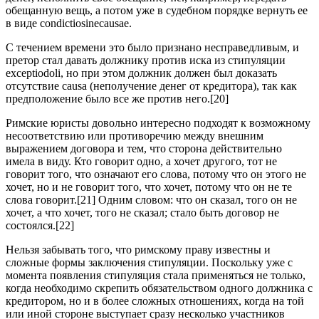
обещанную вещь, а потом уже в судебном порядке вернуть ее
в виде condictiosinecausae.
С течением времени это было признано несправедливым, и
претор стал давать должнику против иска из стипуляции
exceptiodoli, но при этом должник должен был доказать
отсутствие causa (неполучение денег от кредитора), так как
предположение было все же против него.[20]
Римские юристы довольно интересно подходят к возможному
несоответствию или противоречию между внешним
выражением договора и тем, что сторона действительно
имела в виду. Кто говорит одно, а хочет другого, тот не
говорит того, что означают его слова, потому что он этого не
хочет, но и не говорит того, что хочет, потому что он не те
слова говорит.[21] Одним словом: что он сказал, того он не
хочет, а что хочет, того не сказал; стало быть договор не
состоялся.[22]
Нельзя забывать того, что римскому праву известны и
сложные формы заключения стипуляции. Поскольку уже с
момента появления стипуляция стала применяться не только,
когда необходимо скрепить обязательством одного должника с
кредитором, но и в более сложных отношениях, когда на той
или иной стороне выступает сразу несколько участников