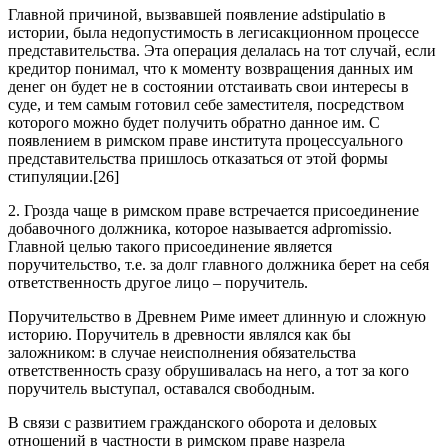
Главной причиной, вызвавшей появление adstipulatio в
истории, была недопустимость в легисакционном процессе
представительства. Эта операция делалась на тот случай, если
кредитор понимал, что к моменту возвращения данных им
денег он будет не в состоянии отстаивать свои интересы в
суде, и тем самым готовил себе заместителя, посредством
которого можно будет получить обратно данное им. С
появлением в римском праве института процессуального
представительства пришлось отказаться от этой формы
стипуляции.[26]
2. Грозда чаще в римском праве встречается присоединение
добавочного должника, которое называется adpromissio.
Главной целью такого присоединение является
поручительство, т.е. за долг главного должника берет на себя
ответственность другое лицо – поручитель.
Поручительство в Древнем Риме имеет длинную и сложную
историю. Поручитель в древности являлся как бы
заложником: в случае неисполнения обязательства
ответственность сразу обрушивалась на него, а тот за кого
поручитель выступал, оставался свободным.
В связи с развитием гражданского оборота и деловых
отношений в частности в римском праве назрела