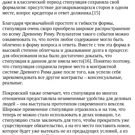
даже в классический период стипуляция сохраняла свой
формализм: присутствие договаривающихся сторон в одном
месте, вопрос кредитора и ответ должника.[15]
Благодаря чрезвычайной простоте и гибкости формы,
стипуляция очень скоро приобрела широкое распространение
по всему Древнему Риму. Результатом такого события можно
ознаменовать то, что почти любое содержание могло быть
облечено в форму вопроса и ответа. Вместе с тем эта форма в
высокой степени облегчала и доказывание долга в процессе:
для обоснования иска было достаточно доказать, что
стипуляция в данном деле имела место[16]. Понятно поэтому,
что стипуляция сохранила первое место в контрактной
системе Древнего Рима даже после того, как успели себя
зарекомендовать все другие контракты – консенсуальные,
реальные.
Покровский также отмечает, что стипуляция во многих
отношения предоставляла незаменимые удобства для деловых
людей – она выступала прототипом современного векселя.
Широкое применение стипуляции отразилось и на том, что
теперь ее можно стало использовать в делах новации, т.е.
стипуляцию стали заключать для того, чтобы прекратить уже
существующее обязательство, а на его место поставить новое,
которое будет уже вытекать не из предыдущих условий, а из