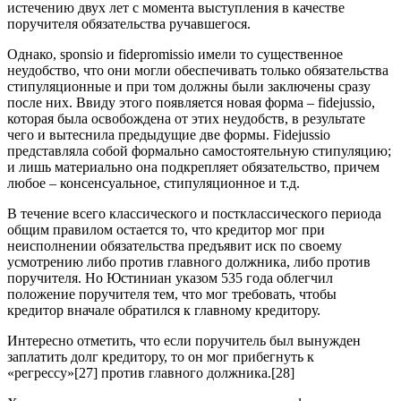
истечению двух лет с момента выступления в качестве
поручителя обязательства ручавшегося.
Однако, sponsio и fidepromissio имели то существенное
неудобство, что они могли обеспечивать только обязательства
стипуляционные и при том должны были заключены сразу
после них. Ввиду этого появляется новая форма – fidejussio,
которая была освобождена от этих неудобств, в результате
чего и вытеснила предыдущие две формы. Fidejussio
представляла собой формально самостоятельную стипуляцию;
и лишь материально она подкрепляет обязательство, причем
любое – консенсуальное, стипуляционное и т.д.
В течение всего классического и постклассического периода
общим правилом остается то, что кредитор мог при
неисполнении обязательства предъявит иск по своему
усмотрению либо против главного должника, либо против
поручителя. Но Юстиниан указом 535 года облегчил
положение поручителя тем, что мог требовать, чтобы
кредитор вначале обратился к главному кредитору.
Интересно отметить, что если поручитель был вынужден
заплатить долг кредитору, то он мог прибегнуть к
«регрессу»[27] против главного должника.[28]