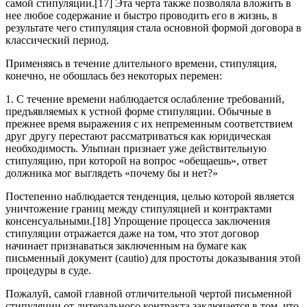
самой стипуляции.[17] Эта черта также позволяла вложить в
нее любое содержание и быстро проводить его в жизнь, в
результате чего стипуляция стала основной формой договора в
классический период.
Применяясь в течение длительного времени, стипуляция,
конечно, не обошлась без некоторых перемен:
1. С течение времени наблюдается ослабление требований,
предъявляемых к устной форме стипуляции. Обычные в
прежнее время выражения с их непременным соответствием
друг другу перестают рассматриваться как юридическая
необходимость. Ульпиан признает уже действительную
стипуляцию, при которой на вопрос «обещаешь», ответ
должника мог выглядеть «почему бы и нет?»
Постепенно наблюдается тенденция, целью которой является
уничтожение границ между стипуляцией и контрактами
консенсуальными.[18] Упрощение процесса заключения
стипуляции отражается даже на том, что этот договор
начинает признаваться заключенным на бумаге как
письменный документ (cautio) для простоты доказывания этой
процедуры в суде.
Пожалуй, самой главной отличительной чертой письменной
стипуляции от литерального контракта заключается в том, что