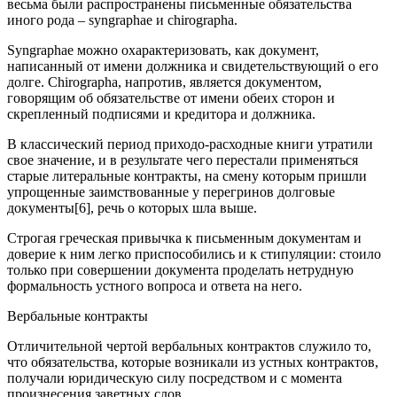
весьма были распространены письменные обязательства
иного рода – syngraphae и chirographa.
Syngraphae можно охарактеризовать, как документ,
написанный от имени должника и свидетельствующий о его
долге. Chirographa, напротив, является документом,
говорящим об обязательстве от имени обеих сторон и
скрепленный подписями и кредитора и должника.
В классический период приходо-расходные книги утратили
свое значение, и в результате чего перестали применяться
старые литеральные контракты, на смену которым пришли
упрощенные заимствованные у перегринов долговые
документы[6], речь о которых шла выше.
Строгая греческая привычка к письменным документам и
доверие к ним легко приспособились и к стипуляции: стоило
только при совершении документа проделать нетрудную
формальность устного вопроса и ответа на него.
Вербальные контракты
Отличительной чертой вербальных контрактов служило то,
что обязательства, которые возникали из устных контрактов,
получали юридическую силу посредством и с момента
произнесения заветных слов.