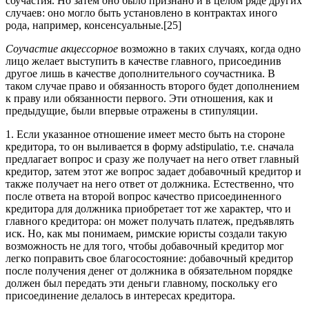
соучастия. Но затем оно было признано и в целом ряде других
случаев: оно могло быть установлено в контрактах иного
рода, например, консенсуальные.[25]
Соучастие акцессорное
возможно в таких случаях, когда одно
лицо желает выступить в качестве главного, присоединив
другое лишь в качестве дополнительного соучастника. В
таком случае право и обязанность второго будет дополнением
к праву или обязанности первого. Эти отношения, как и
предыдущие, были впервые отражены в стипуляции.
1. Если указанное отношение имеет место быть на стороне
кредитора, то он выливается в форму adstipulatio, т.е. сначала
предлагает вопрос и сразу же получает на него ответ главный
кредитор, затем этот же вопрос задает добавочный кредитор и
также получает на него ответ от должника. Естественно, что
после ответа на второй вопрос качество присоединенного
кредитора для должника приобретает тот же характер, что и
главного кредитора: он может получать платеж, предъявлять
иск. Но, как мы понимаем, римские юристы создали такую
возможность не для того, чтобы добавочный кредитор мог
легко поправить свое благосостояние: добавочный кредитор
после получения денег от должника в обязательном порядке
должен был передать эти деньги главному, поскольку его
присоединение делалось в интересах кредитора.