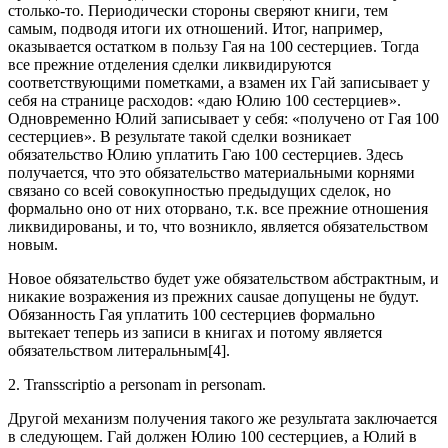
столько-то. Периодически стороны сверяют книги, тем
самым, подводя итоги их отношений. Итог, например,
оказывается остатком в пользу Гая на 100 сестерциев. Тогда
все прежние отделения сделки ликвидируются
соответствующими пометками, а взамен их Гай записывает у
себя на странице расходов: «даю Юлию 100 сестерциев».
Одновременно Юлий записывает у себя: «получено от Гая 100
сестерциев». В результате такой сделки возникает
обязательство Юлию уплатить Гаю 100 сестерциев. Здесь
получается, что это обязательство материальными корнями
связано со всей совокупностью предыдущих сделок, но
формально оно от них оторвано, т.к. все прежние отношения
ликвидированы, и то, что возникло, является обязательством
новым.
Новое обязательство будет уже обязательством абстрактным, и
никакие возражения из прежних causae допущены не будут.
Обязанность Гая уплатить 100 сестерциев формально
вытекает теперь из записи в книгах и потому является
обязательством литеральным[4].
2. Transscriptio a personam in personam.
Другой механизм получения такого же результата заключается
в следующем. Гай должен Юлию 100 сестерциев, а Юлий в