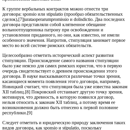
К группе вербальных контрактов можно отнести три
договора: sponsio или stipulatio (прообраз обязательственных
сделок),[7]jurataoperarumpromissio и dolisdictio. Два последних
договора представляли собой клятвенное обещание
вольноотпущенника патрону при освобождении и
установлении приданного, но они, как известно, не имели
особенного значения. Напротив, стипуляция занимает первое
место во всей системе римских обязательств.
Целесообразно отметить исторический аспект развития
стипуляции. Происхождение самого названия стипуляции
было уже неясно для самих римских юристов, что в первую
очередь свидетельствует о древнем происхождении этого
договора. В науке высказываются различные точки зрения,
касающиеся момента появления этого договора, например,
Новицкий считает, что стипуляция была уже известна законам
XII таблиц.[8] Покровский отстаивает другую точку зрения,
мотивируя, что древность, в которую появился договор,
нельзя относить к законам XII таблиц, а потому время ее
возникновения должно быть отнесено к первой половине
республики.[9]
Следует отметить и юридическую природу заключения таких
видов договора, как sponsio и stipulatio, поскольку