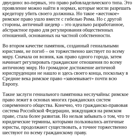
двуедино: во-первых, это право рабовладельческого типа. Это
проявление можно найти в нормах, которые могли разрешать
кредитору убить своего должника. Но такое «жестокое»
римское право ушло вместе с гибелью Рима. Но с другой
стороны, античный шедевр – это идеально разработанное,
абстрактное право для регулирования общественных
отношений, основанных на частной собственности.
Во втором качестве памятник, созданный гениальными
юристами, не погиб – он торжественно шествует по всему
миру. Сначала он возник, как право одного города, затем
начинает регулировать гражданские отношения по всему
античному миру. Но громадное достижение античной
юриспруденции не нашло и здесь своего конца, поскольку в
Средние века римское право «завоевывает» почти всю
Европу.
Такие заслуги гениального памятника неслучайны: римское
право лежит в основах многих гражданских систем
современного общества. Конечно, что гражданско-правовая
система Российской Федерации, зиждущаяся на римском
праве, стала более развитая. Но нельзя забывать о том, что те
юридические термины, которыми пользовались античные
юристы, продолжают существовать, а точнее торжественно
шествуют по всему гражданскому праву.