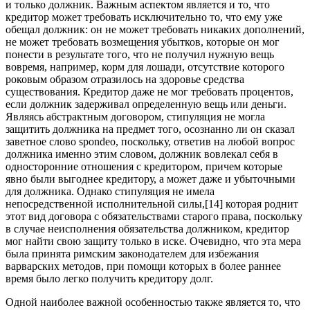
и только должник. Важным аспектом является и то, что
кредитор может требовать исключительно то, что ему уже
обещал должник: он не может требовать никаких дополнений,
не может требовать возмещения убытков, которые он мог
понести в результате того, что не получил нужную вещь
вовремя, например, корм для лошади, отсутствие которого
роковым образом отразилось на здоровье средства
существования. Кредитор даже не мог требовать процентов,
если должник задерживал определенную вещь или деньги.
Являясь абстрактным договором, стипуляция не могла
защитить должника на предмет того, осознанно ли он сказал
заветное слово spondeo, поскольку, ответив на любой вопрос
должника именно этим словом, должник вовлекал себя в
односторонние отношения с кредитором, причем которые
явно были выгоднее кредитору, а может даже и убыточными
для должника. Однако стипуляция не имела
непосредственной исполнительной силы,[14] которая роднит
этот вид договора с обязательствами старого права, поскольку
в случае неисполнения обязательства должником, кредитор
мог найти свою защиту только в иске. Очевидно, что эта мера
была принята римским законодателем для избежания
варварских методов, при помощи которых в более раннее
время было легко получить кредитору долг.
Одной наиболее важной особенностью также является то, что