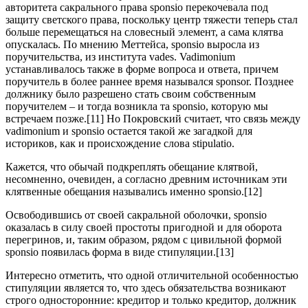
авторитета сакрального права sponsio перекочевала под
защиту светского права, поскольку центр тяжести теперь стал
больше перемещаться на словесный элемент, а сама клятва
опускалась. По мнению Меттейса, sponsio выросла из
поручительства, из института vades. Vadimonium
устанавливалось также в форме вопроса и ответа, причем
поручитель в более раннее время назывался sponsor. Позднее
должнику было разрешено стать своим собственным
поручителем – и тогда возникла та sponsio, которую мы
встречаем позже.[11] Но Покровский считает, что связь между
vadimonium и sponsio остается такой же загадкой для
историков, как и происхождение слова stipulatio.
Кажется, что обычай подкреплять обещание клятвой,
несомненно, очевиден, а согласно древним источникам эти
клятвенные обещания назывались именно sponsio.[12]
Освободившись от своей сакральной оболочки, sponsio
оказалась в силу своей простоты пригодной и для оборота
перегринов, и, таким образом, рядом с цивильной формой
sponsio появилась форма в виде стипуляции.[13]
Интересно отметить, что одной отличительной особенностью
стипуляции является то, что здесь обязательства возникают
строго односторонние: кредитор и только кредитор, должник