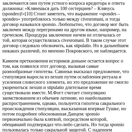
заключаются они путем устного вопроса кредитора и ответа
должника: «Клянешься дать 100 сестерциев? – Клянусь
(spondeo)!»[10] Стоит заметить, что выражение «spondes –
spondeo» употреблялось только между civesromani, и тогда
договор назывался sponsio. Любопытно, что договор мог быть
заключен между перегринами на другом языке, например, на
греческом. Процедура заключение ничем не отличалась от
той, которая осуществлялась civesromani. В таком случае этот
договор следовало обозначить, как stipulatio. Но в дальнейшем
никаких различий, по мнению Покровского, не наблюдается.
Камнем преткновения историков доныне остается вопрос о
том, как появился этот договор, вызывая самые
разнообразные гипотезы. Савиньи высказал предложение, что
стипуляция выросла из nexum путем ослабления ритуала и
усиления словесного элемента, но это предложение не смогло
укорениться: nexum и stipulatio длительное время
существовали вместе. М.Фогт считает стипуляцию
заимствованием из обычаев латинян, но наибольшим
распространением, однако, пользуется гипотеза сакрального
происхождения стипуляции, высказанная впервые Гушке, но
потом подробнее обоснованная Данцем: sponsio
первоначально была клятвой, посредством которой,
обещавший подтверждал что-либо сделать. Но тогда sponsio
пользовалась только сакральной защитой. С падением