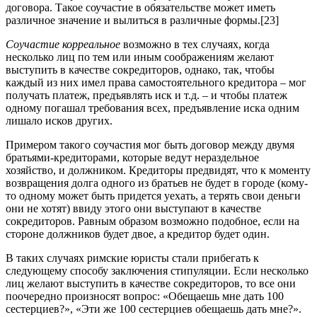
договора. Такое соучастие в обязательстве может иметь
различное значение и вылиться в различные формы.[23]
Соучастие корреальное
возможно в тех случаях, когда
несколько лиц по тем или иным соображениям желают
выступить в качестве сокредиторов, однако, так, чтобы
каждый из них имел права самостоятельного кредитора – мог
получать платеж, предъявлять иск и т.д. – и чтобы платеж
одному погашал требования всех, предъявление иска одним
лишало исков других.
Примером такого соучастия мог быть договор между двумя
братьями-кредиторами, которые ведут нераздельное
хозяйство, и должником. Кредиторы предвидят, что к моменту
возвращения долга одного из братьев не будет в городе (кому-
то одному может быть придется уехать, а терять свои деньги
они не хотят) ввиду этого они выступают в качестве
сокредиторов. Равным образом возможно подобное, если на
стороне должников будет двое, а кредитор будет один.
В таких случаях римские юристы стали прибегать к
следующему способу заключения стипуляции. Если несколько
лиц желают выступить в качестве сокредиторов, то все они
поочередно произносят вопрос: «Обещаешь мне дать 100
сестерциев?», «Эти же 100 сестерциев обещаешь дать мне?».