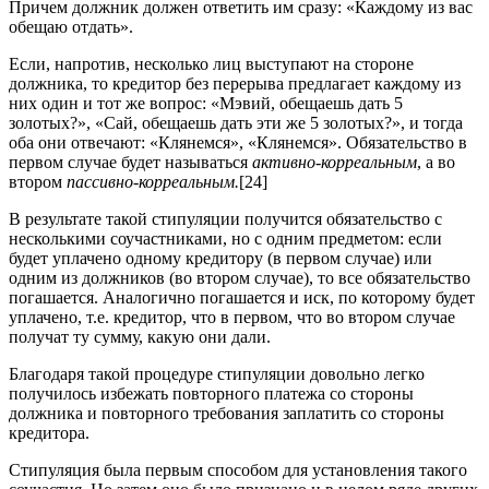
Причем должник должен ответить им сразу: «Каждому из вас
обещаю отдать».
Если, напротив, несколько лиц выступают на стороне
должника, то кредитор без перерыва предлагает каждому из
них один и тот же вопрос: «Мэвий, обещаешь дать 5
золотых?», «Сай, обещаешь дать эти же 5 золотых?», и тогда
оба они отвечают: «Клянемся», «Клянемся». Обязательство в
первом случае будет называться
активно-корреальным
, а во
втором
пассивно-корреальным.
[24]
В результате такой стипуляции получится обязательство с
несколькими соучастниками, но с одним предметом: если
будет уплачено одному кредитору (в первом случае) или
одним из должников (во втором случае), то все обязательство
погашается. Аналогично погашается и иск, по которому будет
уплачено, т.е. кредитор, что в первом, что во втором случае
получат ту сумму, какую они дали.
Благодаря такой процедуре стипуляции довольно легко
получилось избежать повторного платежа со стороны
должника и повторного требования заплатить со стороны
кредитора.
Стипуляция была первым способом для установления такого