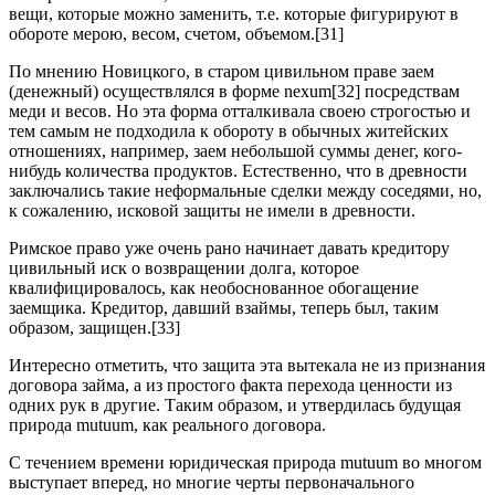
вещи, которые можно заменить, т.е. которые фигурируют в
обороте мерою, весом, счетом, объемом.[31]
По мнению Новицкого, в старом цивильном праве заем
(денежный) осуществлялся в форме nexum[32] посредствам
меди и весов. Но эта форма отталкивала своею строгостью и
тем самым не подходила к обороту в обычных житейских
отношениях, например, заем небольшой суммы денег, кого-
нибудь количества продуктов. Естественно, что в древности
заключались такие неформальные сделки между соседями, но,
к сожалению, исковой защиты не имели в древности.
Римское право уже очень рано начинает давать кредитору
цивильный иск о возвращении долга, которое
квалифицировалось, как необоснованное обогащение
заемщика. Кредитор, давший взаймы, теперь был, таким
образом, защищен.[33]
Интересно отметить, что защита эта вытекала не из признания
договора займа, а из простого факта перехода ценности из
одних рук в другие. Таким образом, и утвердилась будущая
природа mutuum, как реального договора.
С течением времени юридическая природа mutuum во многом
выступает вперед, но многие черты первоначального