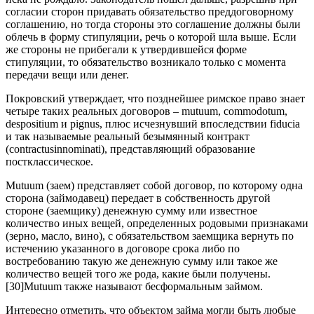
согласии сторон придавать обязательство преддоговорному
соглашению, но тогда стороны это соглашение должны были
облечь в форму стипуляции, речь о которой шла выше. Если
же стороны не прибегали к утвердившейся форме
стипуляции, то обязательство возникало только с момента
передачи вещи или денег.
Покровский утверждает, что позднейшее римское право знает
четыре таких реальных договоров – mutuum, commodotum,
despositium и pignus, плюс исчезнувший впоследствии fiducia
и так называемые реальный безымянный контракт
(contractusinnominati), представляющий образование
постклассическое.
Mutuum (заем) представляет собой договор, по которому одна
сторона (займодавец) передает в собственность другой
стороне (заемщику) денежную сумму или известное
количество иных вещей, определенных родовыми признаками
(зерно, масло, вино), с обязательством заемщика вернуть по
истечению указанного в договоре срока либо по
востребованию такую же денежную сумму или такое же
количество вещей того же рода, какие были получены.
[30]Mutuum также называют бесформальным займом.
Интересно отметить, что объектом займа могли быть любые