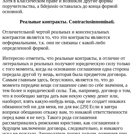
Хотя в классическом праве и возникли другие формы
поручительства, а fidejussio оставалась до конца формой
основной.
Реальные контракты.
Contractus
innominati
.
Отличительной чертой реальных и консенсуальных
контрактов является то, что эти контракты являются
неформальными, т.к. они не связаны с какой-либо
определенной формой.
Интересно отметить, что реальные контракты, в отличие от
литеральных и реальных получают юридическую силу только
с того момента, когда на основании соглашения одна сторона
передала другой ту вещь, которая была предметом договора.
Самым главным здесь, безусловно, является то, что до
момента передачи вещи соглашение само по себе значения, а
тем более и юридической силы. Так, например, договор о том,
что я пообещаю завтра дать вам некую сумму денег или,
наоборот, взять какую-нибудь вещь, еще не создает никаких
обязанностей ни для меня, ни для вас.[29] Если я завтра
вопреки обещанию откажу вам, то никакой ответственности
перед вами я не несу. Такого рода соглашения
рассматривались римскими юристами, как соглашения о
будущем заключении договора, следовательно, и никакого
иска не рождало. Законодатель пошел дальше, разрешив при