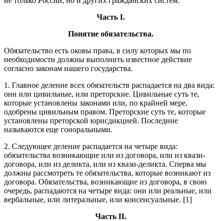
не только России, но и других гражданских систем.
Часть
I.
Понятие обязательства.
Обязательство есть оковы права, в силу которых мы по
необходимости должны выполнить известное действие
согласно законам нашего государства.
1. Главное деление всех обязательств распадается на два вида:
они или цивильные, или преторские. Цивильные суть те,
которые установлены законами или, по крайней мере,
одобрены цивильным правом. Преторские суть те, которые
установлены преторской юрисдикцией. Последние
называются еще гоноральными.
2. Следующее деление распадается на четыре вида:
обязательства возникающие или из договора, или из квази-
договора, или из деликта, или из квази-деликта. Сперва мы
должны рассмотреть те обязательства, которые возникают из
договора. Обязательства, возникающие из договора, в свою
очередь, распадаются на четыре вида: они или реальные, или
вербальные, или литеральные, или консенсуальные. [1]
Часть
II
.