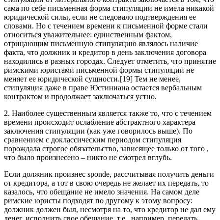
сама по себе письменная форма стипуляции не имела никакой
юридической силы, если не следовало подтверждения ее
словами. Но с течением времени к письменной форме стали
относиться уважительнее: единственным фактом,
отрицающим письменную стипуляцию являлось наличие
факта, что должник и кредитор в день заключения договора
находились в разных городах. Следует отметить, что принятие
римскими юристами письменной формы стипуляции не
меняет ее юридической сущности.[19] Тем не менее,
стипуляция даже в праве Юстиниана остается вербальным
контрактом и продолжает заключаться устно.
2. Наиболее существенным является также то, что с течением
времени происходит ослабление абстрактного характера
заключения стипуляции (как уже говорилось выше). По
сравнением с доклассическим периодом стипуляция
порождала строгое обязательство, зависящее только от того ,
что было произнесено – никто не смотрел вглубь.
Если должник произнес sponde, рассчитывая получить деньги
от кредитора, а тот в свою очередь не желает их передать, то
казалось, что обещание не имело значения. На самом деле
римские юристы подходят по другому к этому вопросу:
должник должен был, несмотря на то, что кредитор не дал ему
денег, исполнить свое обещание, т.е., например, передать