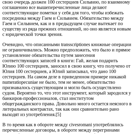
свою очередь должен 100 сестерциев Сильвию, по взаимному
соглашению все вышеперечисленные лица делают
соответствующие пометки у себя для того, чтобы избежать
посредника между Гаем и Сильвием. Обязательство между
Гаем и Сильвием, как и в предыдущем случае вытекает по
существу из ряда прежних отношений, но оно является новым
с юридической точки зрения.
Очевидно, что описанными transscriptiones книжные операции
не ограничивались. Можно предположить, что было и прямое
установление обязательства путем занесения
соответствующих записей в книги: Гай, желая подарить
Юлию 100 сестерциев, заносил в свою книгу, что получено от
Юлия 100 сестерциев, а Юлий записывал, что дано 100
сестерциев. На самом деле в приведенном примере никакой
numeratiopecuniae не было, тем не менее, обязательство
признавалось существующим и могло быть осуществлено
судом. Вероятно то, что этот инструмент, который зародился у
банкиров-профессионалов, стал институтом
общегражданского права. Довольно много остается неясного в
литеральных контрактах, так как они сравнительно рано
выходят из употребления.[5]
В то время как в обороте между civesromani употреблялись
перечисленные договоры, в обороте между перегринами