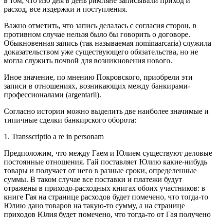
в том, что изо дня в день римляне записывали приход и
расход, все издержки и поступления.
Важно отметить, что запись делалась с согласия сторон, в
противном случае нельзя было бы говорить о договоре.
Обыкновенная запись (так называемая nominaarcaria) служила
доказательством уже существующего обязательства, но не
могла служить почвой для возникновения нового.
Иное значение, по мнению Покровского, приобрели эти
записи в отношениях, возникающих между банкирами-
профессионалами (argentarii).
Согласно истории можно выделить две наиболее значимые и
типичные сделки банкирского оборота:
1. Transscriptio a re in personam
Предположим, что между Гаем и Юлием существуют деловые
постоянные отношения. Гай поставляет Юлию какие-нибудь
товары и получает от него в разные сроки, определенные
суммы. В таком случае все поставки и платежи будут
отражены в приходо-расходных книгах обоих участников: в
книге Гая на странице расходов будет помечено, что тогда-то
Юлию дано товаров на такую-то сумму, а на странице
приходов Юлия будет помечено, что тогда-то от Гая получено