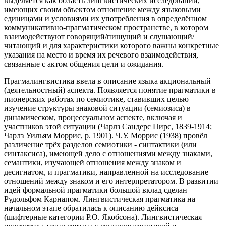
выделяется как область лингвистических исследований,
имеющих своим объектом отношение между языковыми
единицами и условиями их употребления в определённом
коммуникативно-прагматическом пространстве, в котором
взаимодействуют говорящий/пишущий и слушающий/
читающий и для характеристики которого важны конкретные
указания на место и время их речевого взаимодействия,
связанные с актом общения цели и ожидания.
Прагмалингвистика ввела в описание языка акциональный
(деятельностный) аспекта. Появляется понятие прагматики в
пионерских работах по семиотике, ставивших целью
изучение структуры знаковой ситуации (семиозиса) в
динамическом, процессуальном аспекте, включая и
участников этой ситуации (Чарлз Сандерс Пирс, 1839-1914;
Чарлз Уильям Моррис, р. 1901). Ч.У. Моррис (1938) провёл
различение трёх разделов семиотики - синтактики (или
синтаксиса), имеющей дело с отношениями между знаками,
семантики, изучающей отношения между знаком и
десигнатом, и прагматики, направленной на исследование
отношений между знаком и его интерпретатором. В развитии
идей формальной прагматики большой вклад сделан
Рудольфом Карнапом. Лингвистическая прагматика на
начальном этапе обратилась к описанию дейксиса
(шифтерные категории Р.О. Якобсона). Лингвистическая