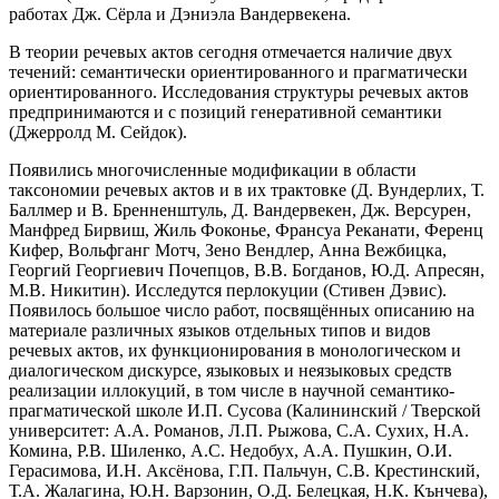
работах Дж. Сёрла и Дэниэла Вандервекена.
В теории речевых актов сегодня отмечается наличие двух
течений: семантически ориентированного и прагматически
ориентированного. Исследования структуры речевых актов
предпринимаются и с позиций генеративной семантики
(Джерролд М. Сейдок).
Появились многочисленные модификации в области
таксономии речевых актов и в их трактовке (Д. Вундерлих, Т.
Баллмер и В. Бренненштуль, Д. Вандервекен, Дж. Версурен,
Манфред Бирвиш, Жиль Фоконье, Франсуа Реканати, Ференц
Кифер, Вольфганг Мотч, Зено Вендлер, Анна Вежбицка,
Георгий Георгиевич Почепцов, В.В. Богданов, Ю.Д. Апресян,
М.В. Никитин). Исследутся перлокуции (Стивен Дэвис).
Появилось большое число работ, посвящённых описанию на
материале различных языков отдельных типов и видов
речевых актов, их функционирования в монологическом и
диалогическом дискурсе, языковых и неязыковых средств
реализации иллокуций, в том числе в научной семантико-
прагматической школе И.П. Сусова (Калининский / Тверской
университет: А.А. Романов, Л.П. Рыжова, С.А. Сухих, Н.А.
Комина, Р.В. Шиленко, А.С. Недобух, А.А. Пушкин, О.И.
Герасимова, И.Н. Аксёнова, Г.П. Пальчун, С.В. Крестинский,
Т.А. Жалагина, Ю.Н. Варзонин, О.Д. Белецкая, Н.К. Кънчева),