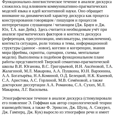
Функционально-лингвистическое течение в анализе дискурса
сложилось под влиянием коммуникативно-прагматических
моделей языка и идей когнитивной науки. Оно обращает
внимание на динамический характер дискурса как процесса
конструирования говорящим / пишущим и процессов
интерпретации слушающим / читающим (Дж. Браун и Дж.
Юл, Т.А. ван Дейк). Здесь считается необходимым учёт при
анализе прагматических факторов и контекста дискурса
(референция, пресуппозиции, импликатуры, умозаключения),
контекста ситуации, роли топика и темы, информационной
структуры (данное - новое), когезии и когеренции, знания
мира (фреймы, скрипты, сценарии, схемы, ментальные
модели). Выполнены в подобном функциональном плане
работы представителей Тверской семантико-прагматической
школы В.И. Юганова, В.С. Григорьевой, И.Н. Аксёновой, Т.А.
Жалагиной, М.Л. Макарова, А.А. Пушкина, Ю.Н. Варзонина,
А.А. Богатырёва, Н.А.Коминой, О.Д. Белецкой, Н.К. Къневой,
С.А. Аристова, А.С. Горлиной, М.В. Семёновой, а также
докторские диссертации А.А. Романова, С.А. Сухих, М.Л.
Макарова, Л.Г. Васильева.
Этнографическое течение в анализе дискурса (стимулировали
его появление Э. Гоффман как автор социологической теории
взаимодействия, а также Ф. Эриксон, Дж. Шулц, А. Сикурел,
Дж. Гамперц, Дж. Кук) выросло из этнографии речи и имеет