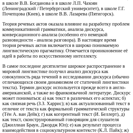
в школе В.В. Богданова и в школе Л.П. Чахоян
(Ленинградский / Петербургский университет), в школе Г.Г.
Почепцова (Киев), в школе В.В. Лазарева (Пятигорск).
Теория речевых актов оказала влияние на разработку проблем
коммуникативной грамматики, анализа дискурса,
конверсационного анализа (особенно его немецкой
разновидности - анализа разговора). В настоящее время
теория речевых актов включается в широко понимаемую
лингвистическую прагматику. Отмечается проникновение её
идей в работы по искусственному интеллекту.
В самое последнне десятилетие широкое распространение в
мировой лингвистике получил анализ дискурса как
совокупность ряда течений в исследовании дискурса (обычно
отличающихся своим динамизмом от статичной лингвистики
текста). Термин дискурс используется прежде всего в англо-
американской, а также во франкоязычной литературе. Дискурс
может пониматься: а) как текст в различных его аспектах; б)
как связная речь (З.З. Харрис); в) как актуализованный текст в
отличие от текста как формальной грамматической структуры
(Тён А. ван Дейк); г) как когерентный текст (И. Беллерт), д)
как текст, сконструированный говорящим для слушателя
(Джиллиан Браун, Джордж Юл); е) как результат процесса
взаимодействия в социокультурном контексте (К.Л. Пайк); ж)