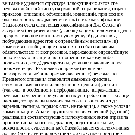
внимание уделяется структуре иллокутивных актов (т.е.
речевых действий типа утверждений, спрашивания, отдачи
приказов, описаний, объяснений, извинений, принесения
благодарности, поздравления и т.д.) и их классификации.
Эталоном стала следующая классификация Дж. Сёрла: а)
ассертивы (репрезентативы), сообщающие о положении дел и
предполагающие истинностную оценку; б) директивы,
побуждающие адресатов к определённым действиям; в)
комиссивы, сообщающие о взятых на себя говорящим
обязательствах; г) экспрессивы, выражающие определённую
психическую позицию по отношению к какому-либо
положению дел; д) декларативы, устанавливающие новое
положение дел. Различаются прямые (первично
перформативные) и непрямые (косвенные) речевые акты.
Предметом описания становятся языковые средства,
служащие выявлению иллокутивных целей и функций
(глаголы, в особенности перформативные, выражающие
речевые намерения при условии их употребления в 1-м лице
настоящего времени изъявительного наклонения и т.д.;
наречия, частицы, порядок слов, интонация), а также условия
коммуникации. Анализируются условия успешной (удачной)
реализации соответствующих иллокутивных актов (правила
пропозиционального содержания, подготовительные,
искренности, существенные). Разрабатывается иллокутивная
логика (исчисление иллокутивных актов, предпринятое в