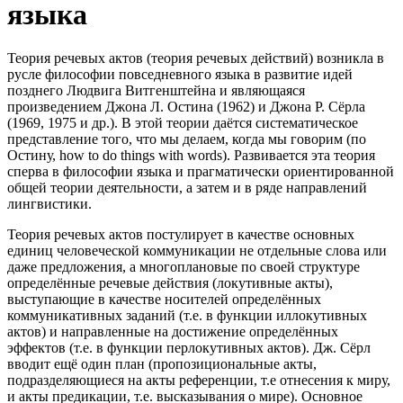
языка
Теория речевых актов (теория речевых действий) возникла в
русле философии повседневного языка в развитие идей
позднего Людвига Витгенштейна и являющаяся
произведением Джона Л. Остина (1962) и Джона Р. Сёрла
(1969, 1975 и др.). В этой теории даётся систематическое
представление того, что мы делаем, когда мы говорим (по
Остину, how to do things with words). Развивается эта теория
сперва в философии языка и прагматически ориентированной
общей теории деятельности, а затем и в ряде направлений
лингвистики.
Теория речевых актов постулирует в качестве основных
единиц человеческой коммуникации не отдельные слова или
даже предложения, а многоплановые по своей структуре
определённые речевые действия (локутивные акты),
выступающие в качестве носителей определённых
коммуникативных заданий (т.е. в функции иллокутивных
актов) и направленные на достижение определённых
эффектов (т.е. в функции перлокутивных актов). Дж. Сёрл
вводит ещё один план (пропозициональные акты,
подразделяющиеся на акты референции, т.е отнесения к миру,
и акты предикации, т.е. высказывания о мире). Основное