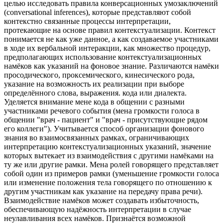
целью исследовать правила конверсационных умозаключений
(conversational inferences), которые представляют собой
контекстно связанные процессы интерпретации,
протекающие на основе правил контекстуализации. Контекст
понимается не как уже данное, а как создаваемое участниками
в ходе их вербальной интеракции, как множество процедур,
предполагающих использование контекстуализационных
намёков как указаний на фоновое знание. Различаются намёки
просодического, проксемического, кинесического рода,
указание на возможность их реализации при выборе
определённого слова, выражения. кода или диалекта.
Уделяется внимание мене кода в общении с разными
участниками речевого события (мена громкости голоса в
общении "врач - пациент" и "врач - присутствующие рядом
его коллеги"). Учитывается способ организации фонового
знания во взаимосвязанных рамках, ограничивающих
интерпретацию контекстуализационных указаний, значение
которых вытекает из взаимодействия с другими намёками на
ту же или другие рамки. Мена ролей говорящего представляет
собой один из примеров рамки (уменьшение громкости голоса
или изменение положения тела говорящего по отношению к
другим участникам как указание на передачу права речи).
Взаимодействие намёков может создавать избыточность,
обеспечивающую надёжность интерпретации в случае
неулавливания всех намёков. Признаётся возможной