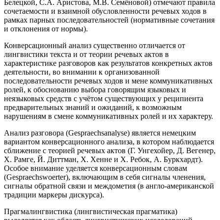
Белецкой, С.А. Аристова, М.В. Семёновой) отмечают правила
сочетаемости и взаимной обусловленности речевых ходов в
рамках парных последовательностей (нормативные сочетания
и отклонения от нормы).
Конверсационный анализ существенно отличается от
лингвистики текста и от теории речевых актов в
характеристике разговоров как результатов конкретных актов
деятельности, во внимании к организованной
последовательности речевых ходов и мене коммуникативных
ролей, к обоснованию выбора говорящим языковых и
неязыковых средств с учётом существующих у реципиента
предварительных знаний и ожиданий, к возможным
нарушениям в смене коммуникативных ролей и их характеру.
Анализ разговора (Gespraechsanalyse) является немецким
вариантом конверсационного анализа, в котором наблюдается
сближение с теорией речевых актов (Г. Унгехойер, Д. Вегенер,
Х. Рамге, Й. Диттман, Х. Хенне и Х. Ребок, А. Буркхардт).
Особое внимание уделяется конверсационным словам
(Gespraechswoerter), включающим в себя сигналы членения,
сигналы обратной связи и междометия (в англо-американской
традиции маркеры дискурса).
Прагмалингвистика (лингвистическая прагматика)