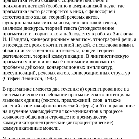
прагматика тесно связана с социолингвистикой и
психолингвистикой (особенно в американской науке, где
прагматика часто растворяется в них), с философией
естественного языка, теорией речевых актов,
функциональным синтаксисом, лингвистикой текста,
анализом дискурса, теорией текста (отождествление
прагматики и теории текста наблюдается в работах Зигфрида
Й. Шмидта), конверсационным анализом, этнографией речи, а
в последнее время с когнитивной наукой, с исследованиями в
области искусственного интеллекта, общей теорией
деятельности, теорией коммуникации. В лингвистическую
прагматику при широком её понимании включаются
проблемы дейксиса, конверсационных импликатур,
пресуппозиций, речевых актов, конверсационных структур
(Стефен Левинсон, 1983).
В прагматике имеются два течения: а) ориентированное на
систематическое исслеlование прагматического потенциала
языковых единиц (текстов, предложений, слов, а также
явлений фонетико-фонологической сферы) и б) направленное
на изучение взаимодействия коммуникантов в процессе
языкового общения и строящее по преимуществу
коммуникатороцентрические (автороцентрические)
коммуникативные модели.
Усилия представителей первого течения направлены на