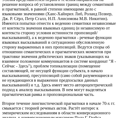
решение вопроса об установлении границ между семантикой
и прагматикой, в равной степени имеющими дело с
языковыми значениями (Ханс-Хайнрих Либ, Роланд Познер,
Дж. Р. Сёрл, Петр Сгалл, Н.П. Анисимова М.В. Никитин).
Имеются попытки отнести к ведению семантики независимые
от контекста значения языковых единиц (и независимую от
контекста сторону условия истинности пропозиций/
высказываний), а к ведению прагматики - речевые функции
языковых высказываний и ситуационно обусловленную
сторону выраженных в них пропозиций. Ведутся споры об
отношении семантических и прагматических моментов при
трактовке значения дейктических знаков (указывающих на
взаимное положение коммуникантов в системе координат "Я -
Сейчас - Здесь"), проблем топикализации (помещение
составляющей, не несущей функции субъекта, в начало
высказывания), пресуппозиций (само собой разумеющиеся и
не нуждающиеся в выражении предпосылки данных
высказываний) и т.д. Здесь имеет место автороцентрический
подход к анализу высказывания. В нем могут выделяться
прагматическая рамка и пропозициональная часть.
Второе течение лингвистической прагматики в начале 70-х гг.
смыкается с теорией речевых актов. Растёт интерес к
эмпирическим исследованиям в области конверсационного
анализа, к конверсационным максимам Пола Г. Грайса.