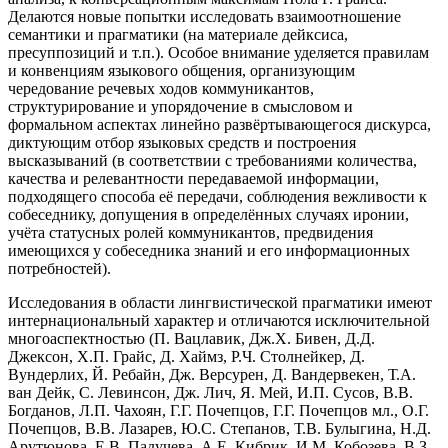
Делаются новые попытки исследовать взаимоотношение
семантики и прагматики (на материале дейксиса,
пресуппозиций и т.п.). Особое внимание уделяется правилам
и конвенциям языкового общения, организующим
чередование речевых ходов коммуникантов,
структурирование и упорядочение в смысловом и
формальном аспектах линейно развёртывающегося дискурса,
диктующим отбор языковых средств и построения
высказываний (в соответствии с требованиями количества,
качества и релевантности передаваемой информации,
подходящего способа её передачи, соблюдения вежливости к
собеседнику, допущения в определённых случаях иронии,
учёта статусных ролей коммуникантов, предвидения
имеющихся у собеседника знаний и его информационных
потребностей).
Исследования в области лингвистической прагматики имеют
интернациональный характер и отличаются исключительной
многоаспектностью (П. Вацлавик, Дж.Х. Бивен, Д.Д.
Джексон, Х.П. Грайс, Д. Хаймз, Р.Ч. Столнейкер, Д.
Вундерлих, Й. Ребайн, Дж. Версурен, Д. Вандервекен, Т.А.
ван Дейк, С. Левинсон, Дж. Лич, Я. Мей, И.П. Сусов, В.В.
Богданов, Л.П. Чахоян, Г.Г. Почепцов, Г.Г. Почепцов мл., О.Г.
Почепцов, В.В. Лазарев, Ю.С. Степанов, Т.В. Булыгина, Н.Д.
Арутюнова, Е.В. Падучева, А.Е. Кибрик, И.М. Кобозева, В.З.