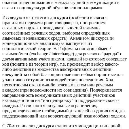
опасность непонимания в межкультурной коммуникации в
связи с социокультурной обусловленностью рамок.
Исследуются стратегии дискурса (особенно в связи с
правилами передачи роли говорящего, построением
связанных пар как последовательностей взаимно
соотнесённых речевых ходов, выбором определённых
языковых и неязыковых средств). Анализом дискурса (и
конверсационным анализом) заимствуется из
социологической теории Э. Гоффмана понятие обмен /
взаимообмен (exchange / interchange) для речевого "раунда" с
двумя активными участниками, каждый из которых совершает
ход (понятие из теории игр), т.е. производит выбор какого-
либо действия из множества альтернативных действий,
влекущий за собой благоприятные или неблагоприятные для
участников ситуации взаимодействия последствия. Ход
несоотносим с каким-либо речевым актом или речевым
вкладом (при возможности их совпадения). Подчёркивается
направленность коммуникативных действий участников
взаимодействия на "инсценировку" и поддержание своего
имиджа. Различаются ритуальные ограничения,
предопределяющие необходимый для целей создания имиджа
поддерживающий или корректирующий взаимообмен ходами.
С 70-х гг. анализ дискурса становится междисциплинарной