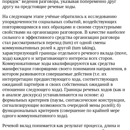
порядок" ведения разговора, указывая попеременно друг
другу на предстоящие речевые ходы.
На следующем этапе учёные обратились к исследованию
упорядоченности социальных событий, воздействующих
повторяющимися в них образцами и своими структурными
свойствами на организацию разговоров. В качестве наиболее
сильного и эффективного средства организации разговора
стал рассматриваться переход (turn) от одной смены
коммуникативных ролей к другой (turn taking),
характеризующей границы отдельного речевого вклада (move,
хода) каждого и затрагивающего интересы всех сторон.
Коммуникативные ходы квалифицируются как средства
манифестации говорящими своего понимания направления, в
котором развиваются совершаемые действия (т.е. их
интерпретации предшествующего хода, соответствующих
ожиданий партнёров и своих собственных ожиданий в
отношении следующего хода). Границы речевых ходов (как и
в анализе дискурса) устанавливаются на основе: а)
формальных критериев (паузы, синтаксические конструкции,
сигнализирующие возможность очередной мены ролей); б)
функциональных критериев (совершение по крайней мере
одного коммуникативного хода).
Речевой вклад понимается как результат процесса, длина и