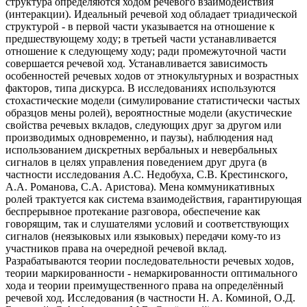
структура определяются ходом речевого взаимодействия
(интеракции). Идеальный речевой ход обладает триадической
структурой - в первой части указывается на отношение к
предшествующему ходу; в третьей части устанавливается
отношение к следующему ходу; ради промежуточной части
совершается речевой ход. Устанавливается зависимость
особенностей речевых ходов от этнокультурных и возрастных
факторов, типа дискурса. В исследованиях используются
стохастические модели (симулирование статистически частых
образцов мены ролей), вероятностные модели (акустические
свойства речевых вкладов, следующих друг за другом или
производимых одновременно, и паузы), наблюдения над
использованием дискретных вербальных и невербальных
сигналов в целях управления поведением друг друга (в
частности исследования А.С. Недобуха, С.В. Крестинского,
А.А. Романова, С.А. Аристова). Мена коммуникативных
ролей трактуется как система взаимодействия, гарантирующая
беспрерывное протекание разговора, обеспечение как
говорящим, так и слушателями условий и соответствующих
сигналов (неязыковых или языковых) передачи кому-то из
участников права на очередной речевой вклад.
Разрабатываются теории последовательности речевых ходов,
теории маркированности - немаркированности оптимального
хода и теории преимущественного права на определённый
речевой ход. Исследования (в частности Н. А. Коминой, О.Д.