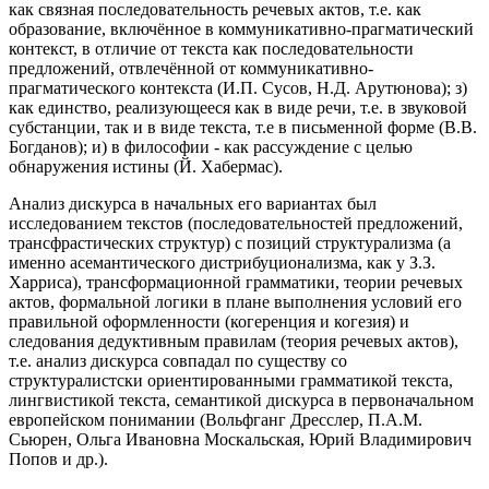
как связная последовательность речевых актов, т.е. как
образование, включённое в коммуникативно-прагматический
контекст, в отличие от текста как последовательности
предложений, отвлечённой от коммуникативно-
прагматического контекста (И.П. Сусов, Н.Д. Арутюнова); з)
как единство, реализующееся как в виде речи, т.е. в звуковой
субстанции, так и в виде текста, т.е в письменной форме (В.В.
Богданов); и) в философии - как рассуждение с целью
обнаружения истины (Й. Хабермас).
Анализ дискурса в начальных его вариантах был
исследованием текстов (последовательностей предложений,
трансфрастических структур) с позиций структурализма (а
именно асемантического дистрибуционализма, как у З.З.
Харриса), трансформационной грамматики, теории речевых
актов, формальной логики в плане выполнения условий его
правильной оформленности (когеренция и когезия) и
следования дедуктивным правилам (теория речевых актов),
т.е. анализ дискурса совпадал по существу со
структуралистски ориентированными грамматикой текста,
лингвистикой текста, семантикой дискурса в первоначальном
европейском понимании (Вольфганг Дресслер, П.А.М.
Сьюрен, Ольга Ивановна Москальская, Юрий Владимирович
Попов и др.).