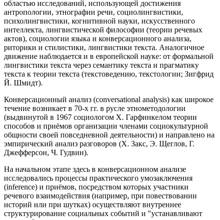
областью исследований, использующей достижения
антропологии, этнографии речи, социолингвистики,
психолингвистики, когнитивной науки, искусственного
интеллекта, лингвистической философии (теории речевых
актов), социологии языка и конверсационного анализа,
риторики и стилистики, лингвистики текста. Аналогичное
движение наблюдается и в европейской науке: от формальной
лингвистики текста через семантику текста и прагматику
текста к теории текста (текстоведению, текстологии; Зигфрид
Й. Шмидт).
Конверсационный анализ (conversational analysis) как широкое
течение возникает в 70-х гг. в русле этнометодологии
(выдвинутой в 1967 социологом Х. Гарфинкелом теории
способов и приёмов организации членами социокультурной
общности своей повседневной деятельности) и направлено на
эмпирический анализ разговоров (Х. Закс, Э. Щеглов, Г.
Джефферсон, Ч. Гудвин).
На начальном этапе здесь в конверсационном анализе
исследовались процессы практического умозаключения
(inference) и приёмов, посредством которых участники
речевого взаимодействия (например, при повествовании
историй или при шутках) осуществляют внутреннее
структурирование социальных событий и "устанавливают