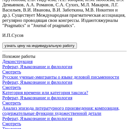
Демьянков, А.А. Романов, С.А. Сухих, М.Л. Макаров, Л.Г.
Васильев, В.И. Иванова, В.И. Заботкина, М.В. Никитин и
др.). Существует Международная прагматическая ассоциация,
регулярно проводящая свои конгрессы. Издаютсяжурналы
"Pragmatics" и "Journal of pragmatics".
И.П.Сусов
узнать цену на индивидуальную работу
Похожие работы
Деконструкция
Реферат, Языкознание и филология
Смотреть
Русские ученые-эмигранты о языке деловой письменности
Реферат, Языкознание и филология
Смотреть
Категория времени или категория таксиса?
Реферат, Языкознание и филология
Смотреть
Анализ эпизода литературного произведения: композиция,
содержательные функции художественной детали
Реферат, Языкознание и филология
Смотреть
Трилогия