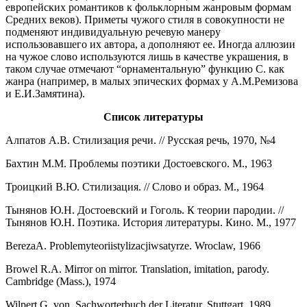
европейских романтиков к фольклорным жанровым формам
Средних веков). Приметы чужого стиля в совокупности не
подменяют индивидуальную речевую манеру
использовавшего их автора, а дополняют ее. Иногда аллюзии
на чужое слово используются лишь в качестве украшения, в
таком случае отмечают “орнаментальную” функцию С. как
жанра (например, в малых эпических формах у А.М.Ремизова
и Е.И.Замятина).
Список литературы
Алпатов А.В. Стилизация речи. // Русская речь, 1970, №4
Бахтин М.М. Проблемы поэтики Достоевского. М., 1963
Троицкий В.Ю. Стилизация. // Слово и образ. М., 1964
Тынянов Ю.Н. Достоевский и Гоголь. К теории пародии. //
Тынянов Ю.Н. Поэтика. История литературы. Кино. М., 1977
BerezaA. Problemyteoriistylizacjiwsatyrze. Wroclaw, 1966
Browel R.A. Mirror on mirror. Translation, imitation, parody.
Cambridge (Mass.), 1974
Wilpert G. von. Sachworterbuch der Literatur. Stuttgart, 1989