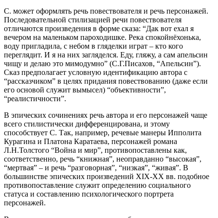
С. может оформлять речь повествователя и речь персонажей.
Последовательной стилизацией речи повествователя
отличаются произведения в форме сказа: “Дак вот ехал я
вечером на маленьком пароходишке. Река спокойнёхонька,
воду пригладила, с небом в гляделки играт – кто кого
переглядит. И я на них загляделся. Еду, гляжу, а сам апельсин
чищу и делаю это мимодумно” (С.Г.Писахов, “Апельсин”).
Сказ предполагает условную идентификацию автора с
“рассказчиком” в целях придания повествованию (даже если
его основой служит вымысел) “объективности”,
“реалистичности”.
В эпических сочинениях речь автора и его персонажей чаще
всего стилистически дифференцирована, и этому
способствует С. Так, например, речевые манеры Ипполита
Курагина и Платона Каратаева, персонажей романа
Л.Н.Толстого “Война и мир”, противопоставлены как,
соответственно, речь “книжная”, неоправданно “высокая”,
“мертвая” – и речь “разговорная”, “низкая”, “живая”. В
большинстве эпических произведений XIX-XX вв. подобное
противопоставление служит определению социального
статуса и составлению психологического портрета
персонажей.