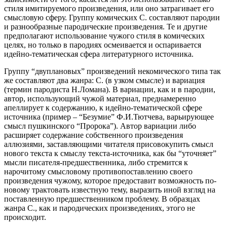
стиля имитируемого произведения, или оно затрагивает его
смысловую сферу. Группу комических С. составляют пародии
и разнообразные пародические произведения. Те и другие
предполагают использование чужого стиля в комических
целях, но только в пародиях осмеивается и оспаривается
идейно-тематическая сфера литературного источника.
Группу “двуплановых” произведений некомического типа так
же составляют два жанра: С. (в узком смысле) и вариация
(термин пародиста Н.Ломана). В вариации, как и в пародии,
автор, использующий чужой материал, преднамеренно
апеллирует к содержанию, к идейно-тематической сфере
источника (пример – “Безумие” Ф.И.Тютчева, варьирующее
смысл пушкинского “Пророка”). Автор вариации либо
расширяет содержание собственного произведения
аллюзиями, заставляющими читателя присовокупить смысл
нового текста к смыслу текста-источника, как бы “уточняет”
мысли писателя-предшественника, либо стремится к
нарочитому смысловому противопоставлению своего
произведения чужому, которое предоставит возможность по-
новому трактовать известную тему, выразить иной взгляд на
поставленную предшественником проблему. В образцах
жанра С., как и пародических произведениях, этого не
происходит.