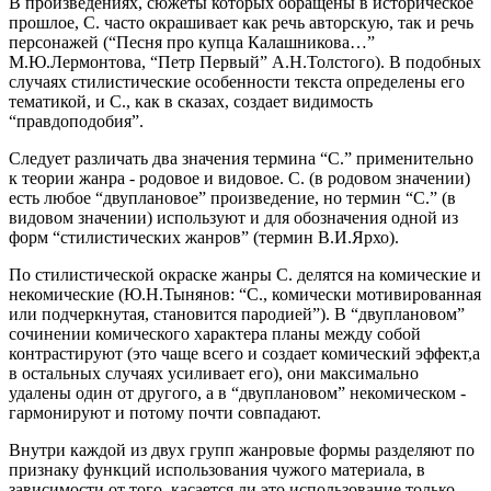
В произведениях, сюжеты которых обращены в историческое
прошлое, С. часто окрашивает как речь авторскую, так и речь
персонажей (“Песня про купца Калашникова…”
М.Ю.Лермонтова, “Петр Первый” А.Н.Толстого). В подобных
случаях стилистические особенности текста определены его
тематикой, и С., как в сказах, создает видимость
“правдоподобия”.
Следует различать два значения термина “С.” применительно
к теории жанра - родовое и видовое. С. (в родовом значении)
есть любое “двуплановое” произведение, но термин “С.” (в
видовом значении) используют и для обозначения одной из
форм “стилистических жанров” (термин В.И.Ярхо).
По стилистической окраске жанры С. делятся на комические и
некомические (Ю.Н.Тынянов: “С., комически мотивированная
или подчеркнутая, становится пародией”). В “двуплановом”
сочинении комического характера планы между собой
контрастируют (это чаще всего и создает комический эффект,а
в остальных случаях усиливает его), они максимально
удалены один от другого, а в “двуплановом” некомическом -
гармонируют и потому почти совпадают.
Внутри каждой из двух групп жанровые формы разделяют по
признаку функций использования чужого материала, в
зависимости от того, касается ли это использование только