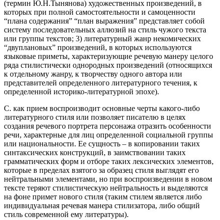
(термин Ю.Н.Тынянова) художественных произведений, в
которых при полной самостоятельности и самоценности
“плана содержания” “план выражения” представляет собой
систему последовательных аллюзий на стиль чужого текста
или группы текстов; 3) литературный жанр некомических
“двуплановых” произведений, в которых используются
языковые приметы, характеризующие речевую манеру целого
ряда стилистически однородных произведений (относящихся
к отдельному жанру, к творчеству одного автора или
представителей определенного литературного течения, к
определенной историко-литературной эпохе).
С. как прием воспроизводит основные черты какого-либо
литературного стиля или позволяет писателю в целях
создания речевого портрета персонажа отразить особенности
речи, характерные для лиц определенной социальной группы
или национальности. Ее сущность – в копировании таких
синтаксических конструкций, в заимствовании таких
грамматических форм и отборе таких лексических элементов,
которые в пределах взятого за образец стиля выглядят его
нейтральными элементами, но при воспроизведении в новом
тексте теряют стилистическую нейтральность и выделяются
на фоне примет нового стиля (таким стилем является либо
индивидуальная речевая манера стилизатора, либо общий
стиль современной ему литературы).