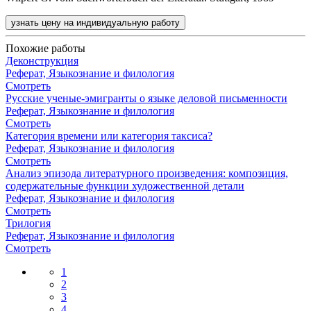
узнать цену на индивидуальную работу
Похожие работы
Деконструкция
Реферат, Языкознание и филология
Смотреть
Русские ученые-эмигранты о языке деловой письменности
Реферат, Языкознание и филология
Смотреть
Категория времени или категория таксиса?
Реферат, Языкознание и филология
Смотреть
Анализ эпизода литературного произведения: композиция,
содержательные функции художественной детали
Реферат, Языкознание и филология
Смотреть
Трилогия
Реферат, Языкознание и филология
Смотреть
1
2
3
4