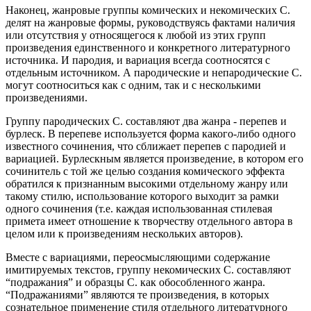
Наконец, жанровые группы комических и некомических С.
делят на жанровые формы, руководствуясь фактами наличия
или отсутствия у относящегося к любой из этих групп
произведения единственного и конкретного литературного
источника. И пародия, и вариация всегда соотносятся с
отдельным источником. А пародические и непародические С.
могут соотноситься как с одним, так и с несколькими
произведениями.
Группу пародических С. составляют два жанра - перепев и
бурлеск. В перепеве используется форма какого-либо одного
известного сочинения, что сближает перепев с пародией и
вариацией. Бурлескным является произведение, в котором его
сочинитель с той же целью создания комического эффекта
обратился к признанным высокими отдельному жанру или
такому стилю, использование которого выходит за рамки
одного сочинения (т.е. каждая использованная стилевая
примета имеет отношение к творчеству отдельного автора в
целом или к произведениям нескольких авторов).
Вместе с вариациями, переосмысляющими содержание
имитируемых текстов, группу некомических С. составляют
“подражания” и образцы С. как обособленного жанра.
“Подражаниями” являются те произведения, в которых
сознательное применение стиля отдельного литературного