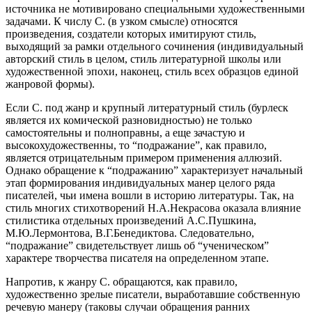
источника не мотивировано специальными художественными
задачами. К числу С. (в узком смысле) относятся
произведения, создатели которых имитируют стиль,
выходящий за рамки отдельного сочинения (индивидуальный
авторский стиль в целом, стиль литературной школы или
художественной эпохи, наконец, стиль всех образцов единой
жанровой формы).
Если С. под жанр и крупный литературный стиль (бурлеск
является их комической разновидностью) не только
самостоятельны и полноправны, а еще зачастую и
высокохудожественны, то “подражание”, как правило,
является отрицательным примером применения аллюзий.
Однако обращение к “подражанию” характеризует начальный
этап формирования индивидуальных манер целого ряда
писателей, чьи имена вошли в историю литературы. Так, на
стиль многих стихотворений Н.А.Некрасова оказала влияние
стилистика отдельных произведений А.С.Пушкина,
М.Ю.Лермонтова, В.Г.Бенедиктова. Следовательно,
“подражание” свидетельствует лишь об “ученическом”
характере творчества писателя на определенном этапе.
Напротив, к жанру С. обращаются, как правило,
художественно зрелые писатели, выработавшие собственную
речевую манеру (таковы случаи обращения ранних