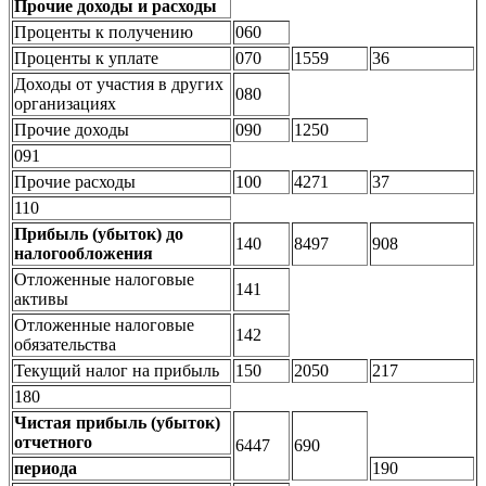
Прочие доходы и расходы
Проценты к получению
060
Проценты к уплате
070
1559
36
Доходы от участия в других
080
организациях
Прочие доходы
090
1250
091
Прочие расходы
100
4271
37
110
Прибыль (убыток) до
140
8497
908
налогообложения
Отложенные налоговые
141
активы
Отложенные налоговые
142
обязательства
Текущий налог на прибыль
150
2050
217
180
Чистая прибыль (убыток)
отчетного
6447
690
периода
190