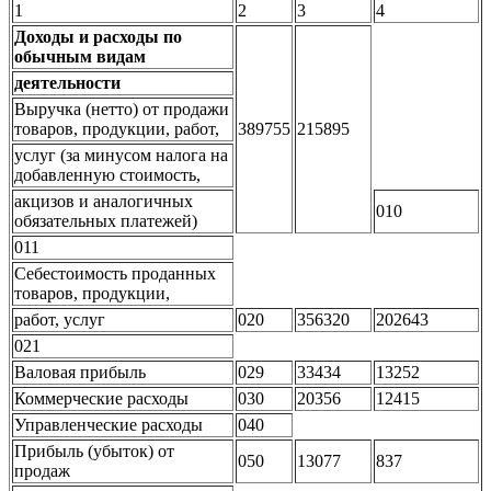
1
2
3
4
Доходы и расходы по
обычным видам
деятельности
Выручка (нетто) от продажи
товаров, продукции, работ,
389755
215895
услуг (за минусом налога на
добавленную стоимость,
акцизов и аналогичных
010
обязательных платежей)
011
Себестоимость проданных
товаров, продукции,
работ, услуг
020
356320
202643
021
Валовая прибыль
029
33434
13252
Коммерческие расходы
030
20356
12415
Управленческие расходы
040
Прибыль (убыток) от
050
13077
837
продаж