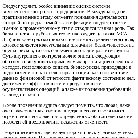
Следует уделить особое внимание оценке системы
внутреннего контроля на предприятии. В международной
практике именно этому сегменту понимания деятельности,
который по предлагаемой классификации следует отнести
именно к промежуточному этапу, отводится главная роль. Так,
большинство зарубежных теоретиков аудита (а также МСА
315) подробно рассматривают понятие внутреннего контроля,
которое является краеугольным для аудита, базирующегося на
оценке рисков, то есть современной стадии развития аудита.
Суть внутреннего контроля можно описать следующим
образом: совокупность применяемых организацией средств и
методов, позволяющих снизить бизнес-риски, приводящие к
недостижению таких целей организации, как соответствие
данных финансовой отчетности фактическому состоянию дел,
достижение эффективности и продуктивности
осуществляемых операций, а также выполнение требований
законодательства.
В ходе проведения аудита следует помнить, что любая, даже
очень качественная, система внутреннего контроля имеет
ограничения, которые при определенных обстоятельствах не
позволят ей предотвратить искажения отчетности.
Теоретические взгляды на аудиторский риск у разных ученых
сильно разнятся. Но в одном постулате во мнениях сходятся