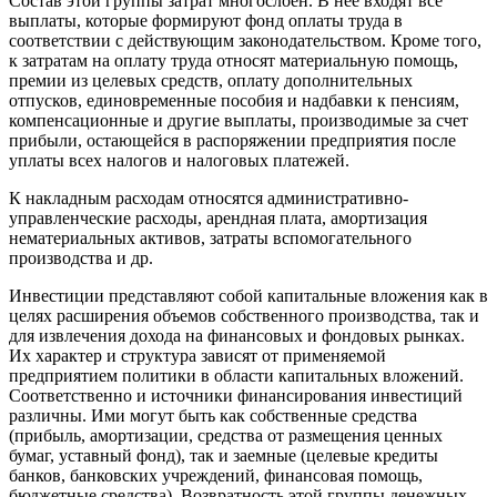
Состав этой группы затрат многослоен. В нее входят все
выплаты, которые формируют фонд оплаты труда в
соответствии с действующим законодательством. Кроме того,
к затратам на оплату труда относят материальную помощь,
премии из целевых средств, оплату дополнительных
отпусков, единовременные пособия и надбавки к пенсиям,
компенсационные и другие выплаты, производимые за счет
прибыли, остающейся в распоряжении предприятия после
уплаты всех налогов и налоговых платежей.
К накладным расходам относятся административно-
управленческие расходы, арендная плата, амортизация
нематериальных активов, затраты вспомогательного
производства и др.
Инвестиции представляют собой капитальные вложения как в
целях расширения объемов собственного производства, так и
для извлечения дохода на финансовых и фондовых рынках.
Их характер и структура зависят от применяемой
предприятием политики в области капитальных вложений.
Соответственно и источники финансирования инвестиций
различны. Ими могут быть как собственные средства
(прибыль, амортизации, средства от размещения ценных
бумаг, уставный фонд), так и заемные (целевые кредиты
банков, банковских учреждений, финансовая помощь,
бюджетные средства). Возвратность этой группы денежных