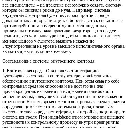
все специалисты – на практике невозможно создать систему,
которая бы снижала риски до нуля. Например, система
внутреннего контроля будет бессильна против сговора
должностных лиц организации. Обстоятельства, связанные с
противодействием намеренному искажению данных,
приведены в трудах ряда практиков-аудиторов , но следует
помнить, что чем выше уровень доступа виновных лиц, тем
меньше шансов у аудитора выявить искажение.
Злоупотребления на уровне высшего исполнительного органа
выявить практически невозможно.
Составляющие системы внутреннего контроля:
1. Контрольная среда. Она включает интеграцию
руководящего состава в систему контроля, действия по
обеспечению внутреннего контроля. При этом сама по себе
контрольная среда не способна и не достаточна для
предотвращения, выявления и исправления ошибок или
мошенничества, влекущих за собой существенное искажение
отчетности. В то же время именно контрольная среда является
определяющим элементом системы контроля, поскольку
выступает своего рода атмосферой, в которой функционирует
система контроля. При индифферентном отношении высшего
руководства к контрольному процессу внутри предприятия
(негативная контрольная среда) даже процедуры, отлично