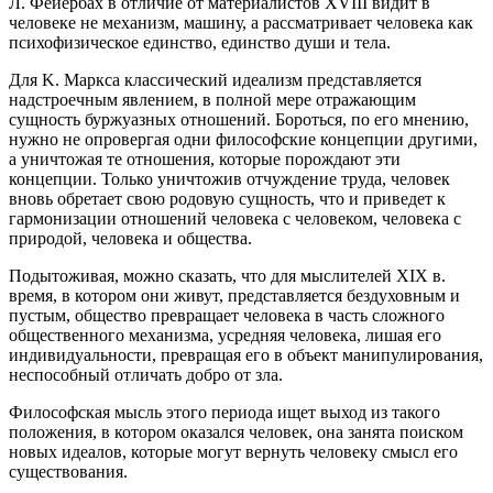
Л. Фейербах в отличие от материалистов XVIII видит в
человеке не механизм, машину, а рассматривает человека как
психофизическое единство, единство души и тела.
Для K. Маркса классический идеализм представляется
надстроечным явлением, в полной мере отражающим
сущность буржуазных отношений. Бороться, по его мнению,
нужно не опровергая одни философские концепции другими,
а уничтожая те отношения, которые порождают эти
концепции. Только уничтожив отчуждение труда, человек
вновь обретает свою родовую сущность, что и приведет к
гармонизации отношений человека с человеком, человека с
природой, человека и общества.
Подытоживая, можно сказать, что для мыслителей XIX в.
время, в котором они живут, представляется бездуховным и
пустым, общество превращает человека в часть сложного
общественного механизма, усредняя человека, лишая его
индивидуальности, превращая его в объект манипулирования,
неспособный отличать добро от зла.
Философская мысль этого периода ищет выход из такого
положения, в котором оказался человек, она занята поиском
новых идеалов, которые могут вернуть человеку смысл его
существования.