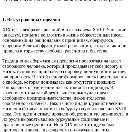
1.
Век утраченных идеалов
XIX век - век разочарований в идеалах века ХVIII. Упование
на разум, попытка воплотить в жизнь общественный идеал,
основанный на рациональных принципах, обернулось
террором Великой французской революции, которая так и не
привела к торжеству свободы, равенства и братства.
Традиционная буржуазная идеология провозгласила идеал
свободного человека, который прокладывает себе дорогу в
жизнь, используя природную сноровку, личную инициативу,
напористость. На этой основе формировались представления
о свободе, которая понималась как отсутствие внешних
социальных ограничений для активности индивида. В
качестве мотива такой деятельности выступал идеал
свободного предпринимательства, накопительства,
собственного бизнеса. Такой чисто индивидуалистический
жизненный идеал пронизывал буржуазную идеологию ХVIII
века. Эти идеи и стимулировали общественную активность, в
их русле вырабатывались буржуазные социальные и
нравственные ценности. Но в ХIХ веке этот идеал был
претворен в жизнь, в реальности он оказался не столь