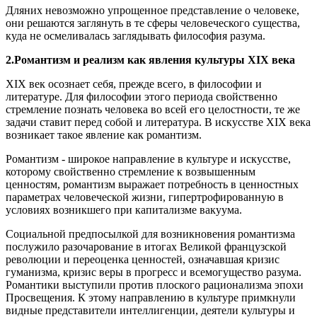
Дляних невозможно упрощенное представление о человеке,
они решаются заглянуть в те сферы человеческого существа,
куда не осмеливалась заглядывать философия разума.
2.
Романтизм и реализм как явления культуры XIX века
XIX век осознает себя, прежде всего, в философии и
литературе. Для философии этого периода свойственно
стремление познать человека во всей его целостности, те же
задачи ставит перед собой и литература. В искусстве XIX века
возникает такое явление как романтизм.
Романтизм - широкое направление в культуре и искусстве,
которому свойственно стремление к возвышенным
ценностям, романтизм выражает потребность в ценностных
параметрах человеческой жизни, гипертрофированную в
условиях возникшего при капитализме вакуума.
Социальной предпосылкой для возникновения романтизма
послужило разочарование в итогах Великой французской
революции и переоценка ценностей, означавшая кризис
гуманизма, кризис веры в прогресс и всемогущество разума.
Романтики выступили против плоского рационализма эпохи
Просвещения. К этому направлению в культуре примкнули
видные представители интеллигенции, деятели культуры и