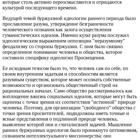
которые столь активно переосмысляются и отрицаются
культурой последующего времени.
Ведущей темой буржуазной идеологии раннего периода было
прославление разума, утверждение безграничности
человеческого познания как залога осуществления
гуманистических идеалов. Именно культ разума послужил
идеологическим выражением оппозиции "неразумному"
феодализму со стороны буржуазии. С ним было связано
определенное понимание человека и общества, которое
составило специфику идеологии Просвещения.
Ее исходным тезисом было то, что человек сам по себе, по
своим внутренним задаткам и способностям является
разумным существом, которое может осознать собственные
возможности и организовать общественный строй на
рациональных началах. Само общество рассматривалось как
воплощение вжизнь социальных идеалов, которые могут быть
оценены с точки зрения их соответствия "истинной" природе
человека. Поэтому, для организации "свободного" общества с
точки зрения просветителей, людидолжны иметь точные и
ясные представления о подлинной природе человека,
выявление которой они и считалисвоей задачей. Мышление
ранних буржуазных идеологов было проникнуто оптимизмом,
сознанием интеллектуального миссионерства: оно