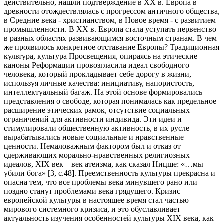
действительно, нашли подтверждение в XX в. Европа в
древности отождествлялась с прогрессом античного общества,
в Средние века - христианством, в Новое время - с развитием
промышленности. В XX в. Европа стала уступать первенство
в разных областях развивающимся восточным странам. В чем
же проявилось конкретное отставание Европы? Традиционная
культура, культура Просвещения, опираясь на этические
каноны Реформации провозгласила идеал свободного
человека, который прокладывает себе дорогу в жизни,
используя личные качества: инициативу, напористость,
интеллектуальный багаж. На этой основе формировались
представления о свободе, которая понималась как предельное
расширение этических рамок, отсутствие социальных
ограничений для активности индивида. Эти идеи и
стимулировали общественную активность, в их русле
вырабатывались новые социальные и нравственные
ценности. Немаловажным фактором был и отказ от
сдерживающих морально-нравственных религиозных
идеалов, XIX век – век атеизма, как сказал Ницше: «…мы
убили бога» [3, с.48]. Преемственность культуры прекрасна и
опасна тем, что все проблемы века минувшего рано или
поздно станут проблемами века грядущего. Кризис
европейской культуры в настоящее время стал частью
мирового системного кризиса, и это обуславливает
актуальность изучения особенностей культуры XIX века, как