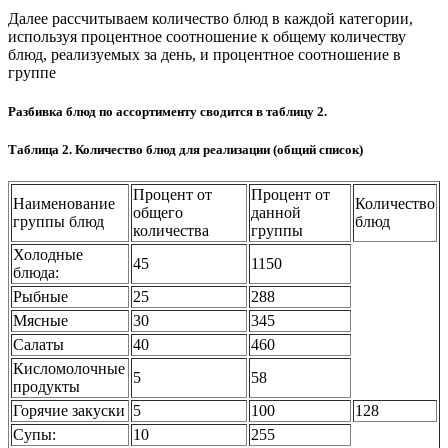
Далее рассчитываем количество блюд в каждой категории,
используя процентное соотношение к общему количеству
блюд, реализуемых за день, и процентное соотношение в
группе
Разбивка блюд по ассортименту сводится в таблицу 2.
Таблица 2. Количество блюд для реализации (общий список)
Процент от
Процент от
Наименование
Количество
общего
данной
группы блюд
блюд
количества
группы
Холодные
45
1150
блюда:
Рыбные
25
288
Мясные
30
345
Салаты
40
460
Кисломолочные
5
58
продукты
Горячие закуски
5
100
128
Супы:
10
255