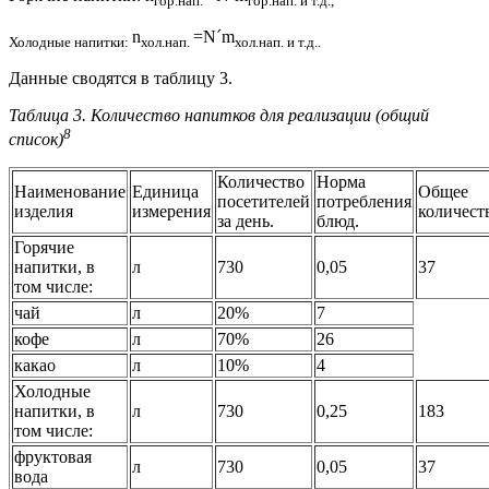
гор.нап.
гор.нап. и т.д.,
n
=N´m
Холодные напитки
:
хол.нап.
хол.нап. и т.д..
Данные сводятся в таблицу 3.
Таблица 3. Количество напитков для реализации (общий
8
список)
Количество
Норма
Наименование
Единица
Общее
посетителей
потребления
изделия
измерения
количест
за день.
блюд.
Горячие
напитки, в
л
730
0,05
37
том числе:
чай
л
20%
7
кофе
л
70%
26
какао
л
10%
4
Холодные
напитки, в
л
730
0,25
183
том числе:
фруктовая
л
730
0,05
37
вода