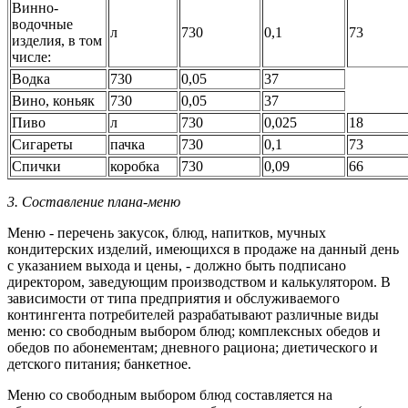
Винно-
водочные
л
730
0,1
73
изделия, в том
числе:
Водка
730
0,05
37
Вино, коньяк
730
0,05
37
Пиво
л
730
0,025
18
Сигареты
пачка
730
0,1
73
Спички
коробка
730
0,09
66
3.
Составление плана-меню
Меню - перечень закусок, блюд, напитков, мучных
кондитерских изделий, имеющихся в продаже на данный день
с указанием выхода и цены, - должно быть подписано
директором, заведующим производством и калькулятором. В
зависимости от типа предприятия и обслуживаемого
контингента потребителей разрабатывают различные виды
меню: со свободным выбором блюд; комплексных обедов и
обедов по абонементам; дневного рациона; диетического и
детского питания; банкетное.
Меню со свободным выбором блюд составляется на