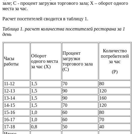
зале; C - процент загрузки торгового зала; X – оборот одного
места за час.
Расчет посетителей сводится в таблицу 1.
Таблица 1. расчет количества посетителей ресторана за 1
день
Количество
Процент
Оборот
потребителей
Часы
загрузки
одного места
за час
работы
торгового зала
за час (Х)
(С)
(Р)
11-12
1,5
70
80
12-13
1,5
90
120
13-14
1,5
90
160
14-15
1,5
70
120
15-16
1,0
60
80
16-17
1,0
60
70
17-18
0,8
50
40
Итого