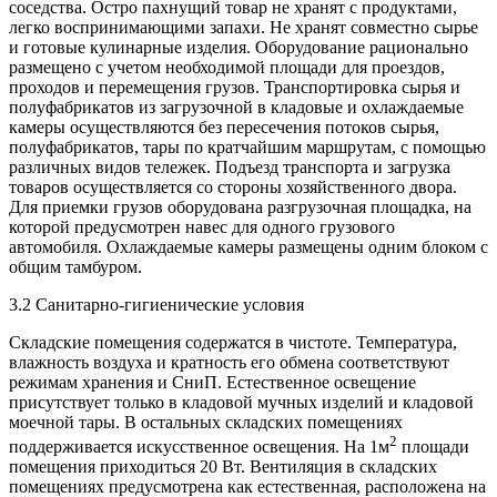
соседства. Остро пахнущий товар не хранят с продуктами,
легко воспринимающими запахи. Не хранят совместно сырье
и готовые кулинарные изделия. Оборудование рационально
размещено с учетом необходимой площади для проездов,
проходов и перемещения грузов. Транспортировка сырья и
полуфабрикатов из загрузочной в кладовые и охлаждаемые
камеры осуществляются без пересечения потоков сырья,
полуфабрикатов, тары по кратчайшим маршрутам, с помощью
различных видов тележек. Подъезд транспорта и загрузка
товаров осуществляется со стороны хозяйственного двора.
Для приемки грузов оборудована разгрузочная площадка, на
которой предусмотрен навес для одного грузового
автомобиля. Охлаждаемые камеры размещены одним блоком с
общим тамбуром.
3.2 Санитарно-гигиенические условия
Складские помещения содержатся в чистоте. Температура,
влажность воздуха и кратность его обмена соответствуют
режимам хранения и СниП. Естественное освещение
присутствует только в кладовой мучных изделий и кладовой
моечной тары. В остальных складских помещениях
2
поддерживается искусственное освещения. На 1м
площади
помещения приходиться 20 Вт. Вентиляция в складских
помещениях предусмотрена как естественная, расположена на