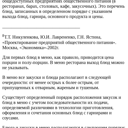
общедоступных предприятиях общественного питания (в
ресторанах, барах, столовых, кафе, закусочных). Это перечень
блюд, записанных в определенном порядке с указанием
выхода блюд, гарнира, основного продукта и цены.
__________________________________
8
Т.Т. Никуленкова, Ю.И. Лаврененко, Г.Н. Ястина,
«Проектирование предприятий общественного питания».
Москва, «Экономика»-2002г.
Для первых блюд в меню, как правило, приводится цена
порции и полу-порции. В меню ресторана выход блюд можно
не указывать.
В меню все закуски и блюда располагают в следующей
очередности: от менее острых к более острым, от
припущенных к отварным, жареным и тушеным.
Существует определенный порядок расположения закусок и
блюд в меню с учетом последовательности их подачи,
определяемой различиями в технологии приготовления,
оформления и сочетания основных блюд с гарнирами и
соусами.
Блюда и закуски в меню располагаются в следующем порядке: