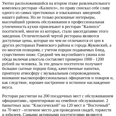
Уютно расположившийся на втором этаже развлекательного
комплекса ресторан «Калипсо», по праву снискал себе славу
одного из самых престижных и изысканных заведений
нашего района. Но не только роскошные интерьеры,
высочайший уровень обслуживания и профессиональная
утонченность кухни привлекают в ресторан "Калипсо"
посетителей, многие из которых, стали завсегдатаями этого
заведения. Отличительной чертой ресторана являются
доступные цены, которые ни чем не отличаются от цен в
других ресторанах Раменского района и города Жуковский, а
по многим позициям, с учетом порции подаваемых блюд,
существенно ниже. Cредний чек вкуснейшего ужина или
обеда включая алкоголь составляет примерно 1000 - 1200
рублей на человека. За эти деньги посетители получают
большие сытные порции блюд, качественные напитки,
приятную атмосферу с музыкальным сопровождением,
внимание высокопрофессиональных официантов и поваров и,
как следствие, хорошее настроение и истинное наслаждение
вкуса.
Ресторан рассчитан на 200 посадочных мест с обслуживанием
официантами., ориентирован на семейное обслуживание. 2
банкетных зала: “Классический” на 120 мест и “Восточный”
на 70 мест - отличное место для проведения свадеб, торжеств
и юбилеев. Самыми активными посетителями являются