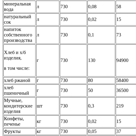
минеральная
л
730
0,08
58
вода
натуральный
л
730
0,02
15
сок
напиток
собственного
л
730
0,1
73
производства
Хлеб и х/б
изделия,
г
730
130
94900
в том числе:
хлеб ржаной
г
730
80
58400
хлеб
г
730
50
36500
пшеничный
Мучные,
кондитерские
шт
730
0,3
219
изделия
Конфеты,
кг
730
0,02
15
печенье
Фрукты
кг
730
0,05
37