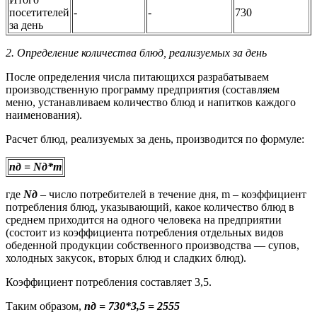
посетителей
-
-
730
за день
2.
Определение количества блюд, реализуемых за день
После определения числа питающихся разрабатываем
производственную программу предприятия (составляем
меню, устанавливаем количество блюд и напитков каждого
наименования).
Расчет блюд, реализуемых за день, производится по формуле:
n
д
=
N
д
*
m
где
N
д
– число потребителей в течение дня, m – коэффициент
потребления блюд, указывающий, какое количество блюд в
среднем приходится на одного человека на предприятии
(состоит из коэффициента потребления отдельных видов
обеденной продукции собственного производства — супов,
холодных закусок, вторых блюд и сладких блюд).
Коэффициент потребления составляет 3,5.
Таким образом,
n
д
= 730*3,5 = 2555