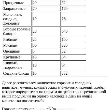
Прозрачные
20
52
Заправочные
70
179
Молочные,
сладкие,
10
26
холодные
Вторые горячие
25
640
блюда:
Рыбные
25
160
Мясные
50
320
Овощные
5
32
Крупяные
10
64
Яичные,
10
64
творожные
Сладкие блюда
15
382
Далее рассчитываем количество горячих и холодных
напитков, мучных кондитерских и булочных изделий, хлеба,
которое определяется по нормам потребления перечисленной
выше продукции на одного человека в день на общее
количество посетителей:
Горячие напитки: n
=N´m