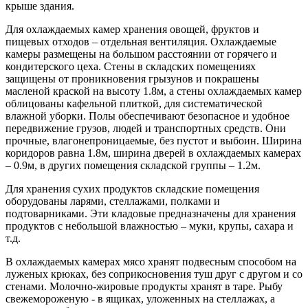
крыше здания.
Для охлаждаемых камер хранения овощей, фруктов и
пищевых отходов – отдельная вентиляция. Охлаждаемые
камеры размещены на большом расстоянии от горячего и
кондитерского цеха. Стены в складских помещениях
защищены от проникновения грызунов и покрашены
масленой краской на высоту 1.8м, а стены охлаждаемых камер
облицованы кафельной плиткой, для систематической
влажной уборки. Полы обеспечивают безопасное и удобное
передвижение грузов, людей и транспортных средств. Они
прочные, влагонепроницаемые, без пустот и выбоин. Ширина
коридоров равна 1.8м, ширина дверей в охлаждаемых камерах
– 0.9м, в других помещения складской группы – 1.2м.
Для хранения сухих продуктов складские помещения
оборудованы ларями, стеллажами, полками и
подтоварниками. Эти кладовые предназначены для хранения
продуктов с небольшой влажностью – муки, крупы, сахара и
т.д.
В охлаждаемых камерах мясо хранят подвесным способом на
луженых крюках, без соприкосновения туш друг с другом и со
стенами. Молочно-жировые продукты хранят в таре. Рыбу
свежемороженую - в ящиках, уложенных на стеллажах, а