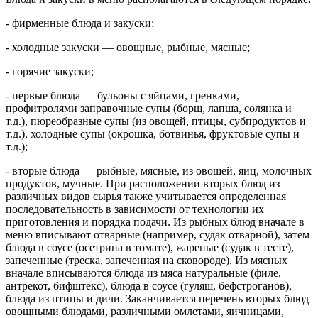
- фирменные блюда и закуски;
- холодные закуски — овощные, рыбные, мясные;
- горячие закуски;
- первые блюда — бульоны с яйцами, гренками,
профитролями заправочные супы (борщ, лапша, солянка и
т.д.), пюреобразные супы (из овощей, птицы, субпродуктов и
т.д.), холодные супы (окрошка, ботвинья, фруктовые супы и
т.д.);
- вторые блюда — рыбные, мясные, из овощей, яиц, молочных
продуктов, мучные. При расположении вторых блюд из
различных видов сырья также учитывается определенная
последовательность в зависимости от технологии их
приготовления и порядка подачи. Из рыбных блюд вначале в
меню вписывают отварные (например, судак отварной), затем
блюда в соусе (осетрина в томате), жареные (судак в тесте),
запеченные (треска, запеченная на сковороде). Из мясных
вначале вписываются блюда из мяса натуральные (филе,
антрекот, бифштекс), блюда в соусе (гуляш, бефстроганов),
блюда из птицы и дичи. Заканчивается перечень вторых блюд
овощными блюдами, различными омлетами, яичницами,