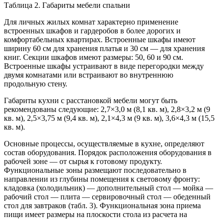
Таблица 2. Габариты мебели спальни
Для личных жилых комнат характерно применение
встроенных шкафов и гардеробов в более дорогих и
комфортабельных квартирах. Встроенные шкафы имеют
ширину 60 см для хранения платья и 30 см — для хранения
книг. Секции шкафов имеют размеры: 50, 60 и 90 см.
Встроенные шкафы устраивают в виде перегородки между
двумя комнатами или встраивают во внутреннюю
продольную стену.
Габариты кухни с расстановкой мебели могут быть
рекомендованы следующие: 2,7×3,0 м (8,1 кв. м), 2,8×3,2 м (9
кв. м), 2,5×3,75 м (9,4 кв. м), 2,1×4,3 м (9 кв. м), 3,6×4,3 м (15,5
кв. м).
Основные процессы, осуществляемые в кухне, определяют
состав оборудования. Порядок расположения оборудования в
рабочей зоне — от сырья к готовому продукту.
Функциональные зоны размещают последовательно в
направлении из глубины помещения к световому фронту:
кладовка (холодильник) — дополнительный стол — мойка —
рабочий стол — плита — сервировочный стол — обеденный
стол для завтраков (табл. 3). Функциональная зона приема
пищи имеет размеры на плоскости стола из расчета на