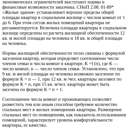
экономических ограничителей выступают нормы и
финансовые возможности заказчика. СНиП 2.08. 01-89*
«Жилые здания» устанавливает верхние пределы общей
площади квартир в социальном жилище с числом комнат от 1
до 6. При этом состав жилых помещений квартиры не
регламентируется. Величина площади квартиры в социальном
жилище определена из расчета жилищной обеспеченности 12
кв. м жилой площади на человека и 18 кв. м общей площади
на человека.
Нормы жилищной обеспеченности тесно связаны с формулой
заселения квартир, которая определяет соотношение числа
членов семьи и числа комнат в квартире, К =f (п), где К —
число комнат, п — число членов семьи. Установлено, что при
9 кв. м жилой площади на человека возможно заселение по
формуле К = п — 1, при 12 кв. м /чел. квартиры заселяют по
формуле К = п, при 15 кв. м/чел. квартира может быть
заселена по формуле К = п + 1.
Соотношение числа комнат и проживающих позволяет
разместить тем или иным способом требуемое количество
спальных мест в жилых помещениях квартиры. Размещение
спальных мест по помещениям, как показатель использования
помещений, характеризует уровень комфортабельности
квартиры, ее качество.