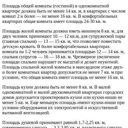
Площадь общей комнаты (гостиной) в однокомнатной
квартире должна быть не менее 14 кв. м, в квартирах с числом
комнат 2 и более — не менее 16 кв. м. В комфортабельных
квартирах общая комната имеет площадь 24-30 кв. м.
Площадь жилой комнаты должна иметь минимум 8 кв. м, для
двух человек принимают 10 — 12 кв.м, для супружеской пары
(главная спальня) — 13 — 15 кв. м, что позволяет поместить
детскую кровать. В более комфортабельных квартирах
комната на 1-2 человек принимается площадью 12 — 14 кв. м,
спальня супругов — 16 — 18 кв. м. Чрезмерное увеличение
площади спальни нарушает ее масштаб и делает неуютной.
Площадь спальной жилой комнаты в мансардном этаже двух-
и более комнатных квартир допускается не менее 7 кв. м при
условии, что общая комната имеет площадь не менее 16 кв. м.
Площадь кухни должна быть не менее 8 кв. м. В малой
однокомнатной и малой двухкомнатной квартирах городских
домов допускается проектировать кухни или кухни-ниши не
менее 5 кв. м. Еще меньшую площадь имеют кухни-ниши при
условии оборудования их электроплитой и искусственной
вытяжной вентиляцией.
Площадь душевой принимают равной 1,7-2,25 кв. м,
совмещенного санузла — 3,3-3,85 кв. м, раздельного санузла