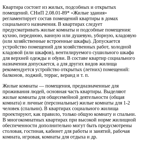
Квартира состоит из жилых, подсобных и открытых
помещений. СНиП 2.08.01-89* «Жилые здания»
регламентирует состав помещений квартиры в домах
социального назначения. В квартирах следует
предусматривать жилые комнаты и подсобные помещения:
кухню, переднюю, ванную или душевую, уборную, кладовую
(или хозяйственные встроенные шкафы). Допускается
устройство помещений для хозяйственных работ, холодной
кладовой (или шкафов), вентилируемого сушильного шкафа
для верхней одежды и обуви. В составе квартир социального
назначения допускается, а для других видов жилища
рекомендуется устройство открытых (летних) помещений:
балконов, лоджий, террас, веранд и т. п.
Жилые комнаты — помещения, предназначенные для
проживания людей, основная часть квартиры. Выделяют
жилые комнаты для общесемейной деятельности (общая
комната) и личные (персональные) жилые комнаты для 1-2
человек (спальни). В квартирах социального жилища
проектируют, как правило, только общую комнату и спальни.
В многокомнатных квартирах при высокой норме жилищной
обеспеченности дополнительно могут быть предусмотрены
столовая, гостиная, кабинет для работы и занятий, рабочая
комната, игровая, комнаты для отдыха и др.