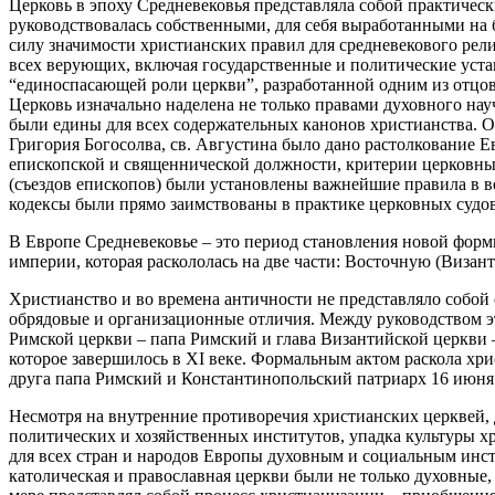
Церковь в эпоху Средневековья представляла собой практиче
руководствовалась собственными, для себя выработанными на 
силу значимости христианских правил для средневекового рел
всех верующих, включая государственные и политические уста
“единоспасающей роли церкви”, разработанной одним из отцо
Церковь изначально наделена не только правами духовного на
были едины для всех содержательных канонов христианства. 
Григория Богосолва, св. Августина было дано растолкование 
епископской и священнической должности, критерии церковны
(съездов епископов) были установлены важнейшие правила в в
кодексы были прямо заимствованы в практике церковных судов
В Европе Средневековье – это период становления новой фор
империи, которая раскололась на две части: Восточную (Виз
Христианство и во времена античности не представляло собой
обрядовые и организационные отличия. Между руководством эт
Римской церкви – папа Римский и глава Византийской церкви 
которое завершилось в XI веке. Формальным актом раскола хри
друга папа Римский и Константинопольский патриарх 16 июня 
Несмотря на внутренние противоречия христианских церквей, 
политических и хозяйственных институтов, упадка культуры х
для всех стран и народов Европы духовным и социальным инст
католическая и православная церкви были не только духовные