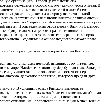
овную организацию. В своей деятельности она
которые сложились в особую систему канонического права. В
ованиями не только священнослужителей и людей церкви, но и
рковных правил опиралось на доктрину исключительной,
века св. Августином. Для выполнения этой великой миссии
ть дел и помыслов” верующих. Источники канонического права
ый заветы. Произведениями отцов церкви Василия Великого,
вные обряды и догматы церкви, правила исполнения
я церковных правил. Постановлениями церковных соборов
ного канона. Созданные на основе позднего римского права
ации. Она формируется на территории бывшей Римской
вал ряд христианских церквей, имевших вероучительные,
нском мире. Наиболее активно эту борьбу вели глава Западной
ское и административное обособление восточной церкви,
ая анафема (церковное проклятие), которому предали друг
тианство. В условиях распада Римской империи, ее
церковь – в течение многих веков были единственными общими
ственные нормы, ценности и образцы поведения, а
процесс становления Европейской цивилизации в значительной