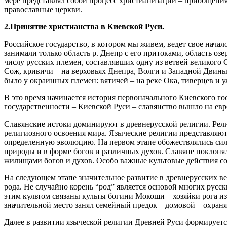
мере представлял собой процесс христианизации – приобщения
православные церкви.
2.Принятие христианства в Киевской Руси.
Российское государство, в котором мы живем, ведет свое начал
занимали только область р. Днепр с его притоками, область о
числу русских племен, составлявших одну из ветвей великого 
Сож, кривичи – на верховьях Днепра, Волги и Западной Двины
было у окраинных племен: вятичей – на реке Ока, тиверцев и у
В это время начинается история первоначального Киевского го
государственности – Киевской Руси – славянство вышло на ев
Славянские истоки доминируют в древнерусской религии. Рели
религиозного освоения мира. Языческие религии представляют
определенную эволюцию. На первом этапе обожествлялись силы
природы и в форме богов и различных духов. Славяне поклонял
жилищами богов и духов. Особо важные культовые действия сов
На следующем этапе значительное развитие в древнерусских ве
рода. Не случайно корень “род” является основой многих русс
этим культом связаны культы богини Мокоши – хозяйки рога 
значительной место занял семейный предок – домовой – охраня
Далее в развитии языческой религии Древней Руси формируется