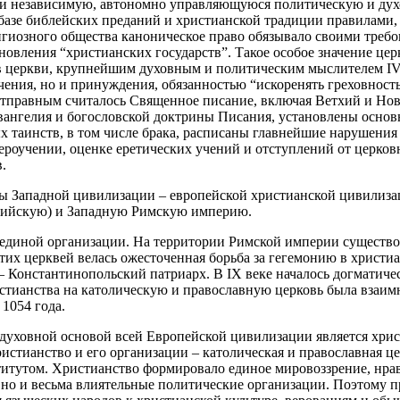
ски независимую, автономно управляющуюся политическую и дух
базе библейских преданий и христианской традиции правилами, 
игиозного общества каноническое право обязывало своими треб
новления “христианских государств”. Такое особое значение це
в церкви, крупнейшим духовным и политическим мыслителем IV 
учения, но и принуждения, обязанностью “искоренять греховнос
Отправным считалось Священное писание, включая Ветхий и Нов
Евангелия и богословской доктрины Писания, установлены осно
х таинств, в том числе брака, расписаны главнейшие нарушени
ероучении, оценке еретических учений и отступлений от церков
.
мы Западной цивилизации – европейской христианской цивилиз
антийскую) и Западную Римскую империю.
 единой организации. На территории Римской империи существо
их церквей велась ожесточенная борьба за гегемонию в христиа
– Константинопольский патриарх. В IX веке началось догматиче
стианства на католическую и православную церковь была взаимн
1054 года.
духовной основой всей Европейской цивилизации является хрис
ристианство и его организации – католическая и православная 
итутом. Христианство формировало единое мировоззрение, нрав
, но и весьма влиятельные политические организации. Поэтому 