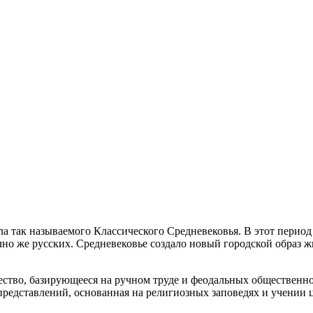
ла так называемого Классического Средневековья. В этот пери
ечно же русских. Средневековье создало новый городской образ 
щество, базирующееся на ручном труде и феодальных обществен
представлений, основанная на религиозных заповедях и учении 