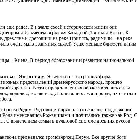
аям, вступления в христианские организации – католические и
али еще ранее. В начале своей исторической жизни они
ду Днепром и Ильменем верховья Западной Двины и Волги. К
, древляне и дреговичи на реке Припять, радимичи – на реке
было очень мало взаимных связей”; еще меньше близости к ним
лицы – Киева. В период образования и развития национальной
азывать Язычеством. Язычество – это ранняя форма
игиозных представлений древнерусского народа, прошло
кий характер. В этих представлениях обожествлялись силы
к, водяных, морян и т.д. Почитались леса и рощи, их считали
ибога.
я с богом Родом. Род олицетворял начало жизни, продолжение
цы Рода именовались Рожаницами и почитались также как Род. С
. С выделением семьи в культовой системе древних руссов
пантеона признавался громовержец Перун. Все другие боги