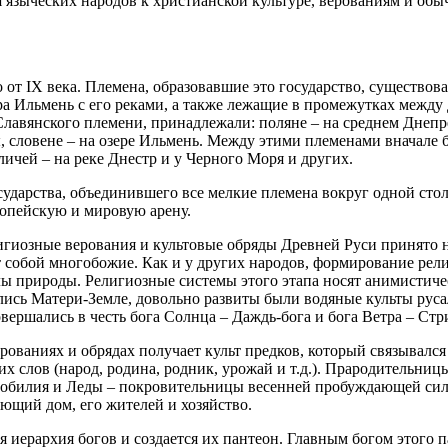
 языческих народов к христианской культуре, верованиям и обыч
о от IX века. Племена, образовавшие это государство, существов
зера Ильмень с его реками, а также лежащие в промежутках меж
Славянского племени, принадлежали: поляне – на среднем Днепре
, словене – на озере Ильмень. Между этими племенами вначале 
личей – на реке Днестр и у Черного Моря и других.
сударства, объединившего все мелкие племена вокруг одной сто
ропейскую и мировую арену.
гиозные верования и культовые обряды Древней Руси принято н
 собой многобожие. Как и у других народов, формирование рел
 природы. Религиозные системы этого этапа носят анимистичес
ись Матери-Земле, довольно развиты были водяные культы русало
ершались в честь бога Солнца – Даждь-бога и бога Ветра – Стр
рованиях и обрядах получает культ предков, который связывалс
ких слов (народ, родина, родник, урожай и т.д.). Прародительни
изобилия и Леды – покровительницы весенней пробуждающей силы
ющий дом, его жителей и хозяйство.
 иерархия богов и создается их пантеон. Главным богом этого 