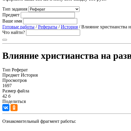
Тип задания
Предмет
Ваше имя
Готовые работы
/
Рефераты
/
История
/ Влияние христианства н
Что найти?
Влияние христианства на разв
Тип
Реферат
Предмет
История
Просмотров
1697
Размер файла
42 б
Поделиться
Ознакомительный фрагмент работы: