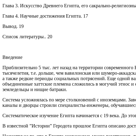
Глава 3. Искусство Древнего Египта, его сакрально-религиозны
Глава 4. Научные достижения Египта. 17
Вывод. 19
Список литературы.. 20
Введение
Приблизительно 5 тыс. лет назад на территории современного
тысячелетия, т.е. дольше, чем вавилонская или шумеро-аккадск
а также редкие периоды социальных потрясений. Еще одной ва
объединенные хаттские племена сложились в могучий этнос и 
земледельцы и нищие батраки.
Система усложнялась по мере столкновений с иноземцами. За
каналы и дворцы строили специалисты-инженеры, обучавшиеся 
Систематическое изучение Египта начинается с 19 века. До э
В известной ”Истории” Геродота прошлое Египта описано дост