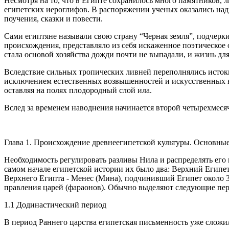
Несмотря на то, что в Египте сохранилось много памятников, 
египетских иероглифов. В распоряжении ученых оказались над
поучения, сказки и повести.
Сами египтяне называли свою страну “Черная земля”, подчерки
происхождения, представляло из себя искаженное поэтическое 
стала основой хозяйства дожди почти не выпадали, и жизнь для
Вследствие сильных тропических ливней переполнялись истоки 
исключением естественных возвышенностей и искусственных на
оставляя на полях плодородный слой ила.
Вслед за временем наводнения начинается второй четырехмесячны
Глава 1. Происхождение древнеегипетской культуры. Основные
Необходимость регулировать разливы Нила и распределять его 
самом начале египетской истории их было два: Верхний Египет 
Верхнего Египта - Менес (Мина), подчинивший Египет около 3
правления царей (фараонов). Обычно выделяют следующие пер
1.1 Додинастический период
В период Раннего царства египетская письменность уже сложи