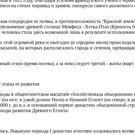
лишь в 1822 году, благодаря усилиям французского ученого Фра
писи на стенах пирамид и храмов, папирусы самого различного 
вая плодородие ее почвы, в противоположность “Красной земле”,
обозначение древней столице Мемфиса - Хетка-Птах (Крепость бо
 человека стала здесь возможной лишь в результате использован
этой огромной реки и ежегодно (в середине июля) происходили 
сыпей, на которых располагались города и селения, превращаю
й сезон (время посева), а за ним следует третий - жатва (март 
 этапы ее развития
воды в общеегипетском масштабе способствовала объединению мн
(на юге, в узкой долине Нила) и Нижний Египет (на севере, в д
000 г. до н.э. и основавший первую династию объединенной стр
иоды развития Древнего Египта:
лась. Накануне периода I династии египтяне пользовались всем