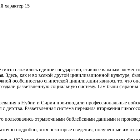
й характер 15
 Египта сложилось единое государство, ставшее важным элемент
ая. Здесь, как и во всякой другой цивилизационной культуре, бы
жной особенностью египетской цивилизации явилось то, что он
создали разветвленную социальную систему. Там были фараоны 
воевания в Нубии и Сирии производили профессиональные войс
с детства. Разветвленная система пережила вторжения гикосос
того пользовались отрывочными библейскими данными и произвед
аточно подробно, хотя некоторые сведения, полученные им от с