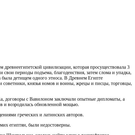
ом древнеегипетской цивилизации, которая просуществовала 3
ли свои периоды подъема, благоденствия, затем слома и упадка,
а была детищем одного этноса. В Древнем Египте
и советники, князья номов и воины, жрецы и писцы, торговцы,
ка, договоры с Вавилоном заключали опытные дипломаты, а
ов и возродилась обновленной мощью.
ениями греческих и латинских авторов.
амих египтян, были недостоверны.