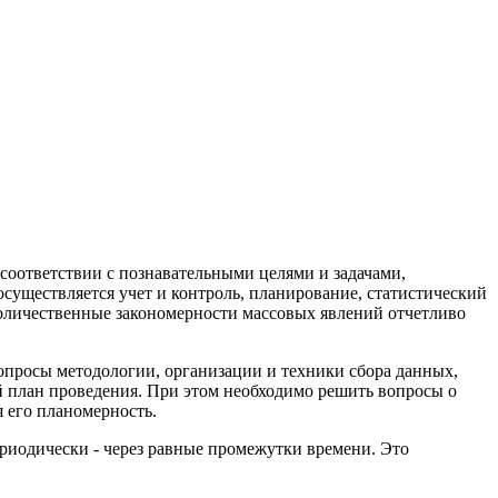
 соответствии с познавательными целями и задачами,
осуществляется учет и контроль, планирование, статистический
 количественные закономерности массовых явлений отчетливо
опросы методологии, организации и техники сбора данных,
й план проведения. При этом необходимо решить вопросы о
я его планомерность.
ериодически - через равные промежутки времени. Это