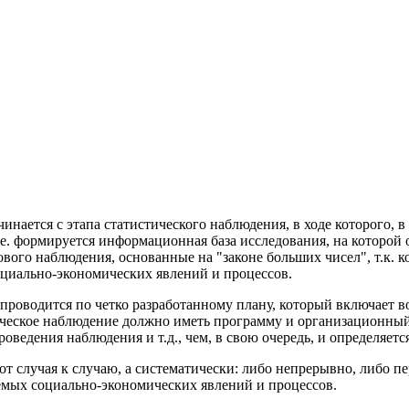
нается с этапа статистического наблюдения, в ходе которого, в
е. формируется информационная база исследования, на которой 
ового наблюдения, основанные на "законе больших чисел", т.к.
оциально-экономических явлений и процессов.
проводится по четко разработанному плану, который включает в
стическое наблюдение должно иметь программу и организационны
роведения наблюдения и т.д., чем, в свою очередь, и определяетс
т случая к случаю, а систематически: либо непрерывно, либо п
емых социально-экономических явлений и процессов.