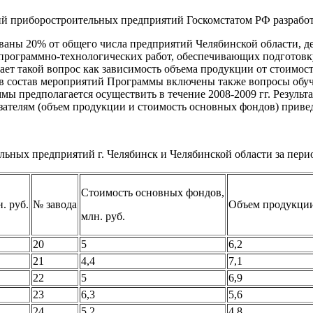
й приборостроительных предприятий Госкомстатом РФ разработ
ваны 20% от общего числа предприятий Челябинской области, д
программно-технологических работ, обеспечивающих подготовк
ает такой вопрос как зависимость объема продукции от стоимос
в состав мероприятий Программы включены также вопросы обуч
ы предполагается осуществить в течение 2008-2009 гг. Резуль
зателям (объем продукции и стоимость основных фондов) привед
ьных предприятий г. Челябинск и Челябинской области за период
Стоимость основных фондов,
. руб.
№ завода
Объем продукции,
млн. руб.
20
5
6,2
21
4,4
7,1
22
5
6,9
23
6,3
5,6
24
5,2
4,8