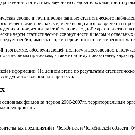
дарственной статистики, научно-исследовательскими институт
ическая сводка и группировка данных статистического наблюден
ногочисленными признаками, изменяющимися во времени и прост
людения и получении на этой основе сводной характеристики вс
еские черты статистической совокупности в целом и отдельных
следует необходимость сводки первичного статистического мате
ой программе, обеспечивающей полноту и достоверность получае
по отдельным признакам, а также систему показателей, характ
еской информации. На данном этапе по результатам статистическ
сследуемого явления или процесса.
ых
 основных фондов за период 2006-2007гг. территориальным орг
ных предприятий.
роительных предприятий г. Челябинск и Челябинской области. О