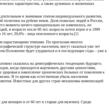
тических характеристик, а также духовных и жизненных
я длительным и значимым этапом индивидуального развития,
й политики на рубеже веков. Доля пожилых людей в России,
него момента ничего принципиально не изменилось, но
ей, в возрасте после 60 лет, возросла почти втрое и в 1999
16 лет; 20,6% - лица пенсионного возраста.[1]
ем нарастающими темпами. По прогнозам многих
графической структуре населения, могут сказаться уже лет
внем.Положение будет ухудшаться и в последующие годы – уже к
ативно сказались на демографических тенденциях будущего.
одов, когда приходится жертвовать другими ценностями,
ие здоровья и накопление хронических больных от поколения к
зни. В то время как естественная убыль населения
азвития. Известные для других стран механизмы компенсаций
т для женщин и от 60 лет и старше для мужчин). Среди