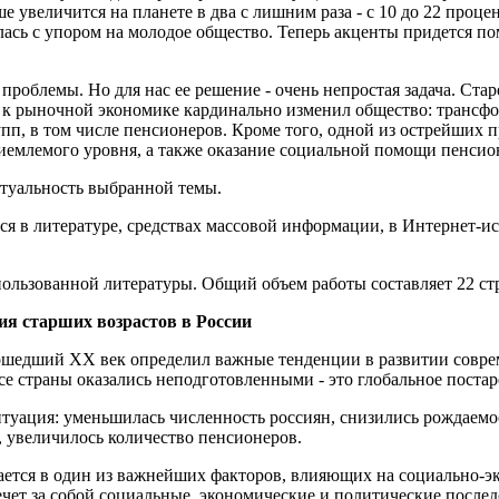
ше увеличится на планете в два с лишним раза - с 10 до 22 проц
лась с упором на молодое общество. Теперь акценты придется по
 проблемы. Но для нас ее решение - очень непростая задача. Ст
 к рыночной экономике кардинально изменил общество: трансфо
пп, в том числе пенсионеров. Кроме того, одной из острейших 
иемлемого уровня, а также оказание социальной помощи пенсио
ктуальность выбранной темы.
я в литературе, средствах массовой информации, в Интернет-и
спользованной литературы. Общий объем работы составляет 22 ст
ия старших возрастов в России
 прошедший ХХ век определил важные тенденции в развитии совр
се страны оказались неподготовленными - это глобальное поста
итуация: уменьшилась численность россиян, снизились рождаемо
, увеличилось количество пенсионеров.
ается в один из важнейших факторов, влияющих на социально-э
ечет за собой социальные, экономические и политические после