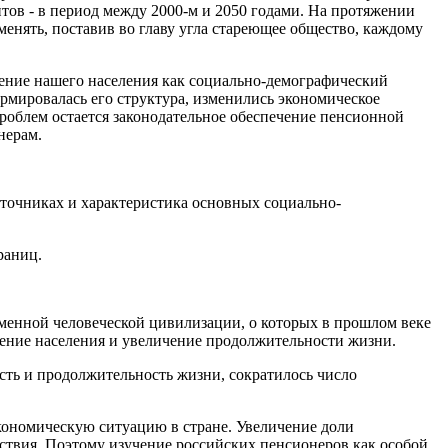
ентов - в период между 2000-м и 2050 годами. На протяжении
менять, поставив во главу угла стареющее общество, каждому
арение нашего населения как социально-демографический
рмировалась его структура, изменились экономическое
проблем остается законодательное обеспечение пенсионной
нерам.
сточниках и характеристика основных социально-
раниц.
еменной человеческой цивилизации, о которых в прошлом веке
рение населения и увеличение продолжительности жизни.
сть и продолжительность жизни, сократилось число
кономическую ситуацию в стране. Увеличение доли
дствия. Поэтому изучение российских пенсионеров как особой