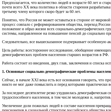
Предполагается, что количество людей в возрасте 60 лет и стар
почти всего ХХ века политика в области старения разрабатыва
третьему члену которого скоро будет за 60 лет.
Понятно, что Россия не может оставаться в стороне от мировой
процесс совпало с реформированием общества, переход России
положение и образ жизни всех социально-демографических гру
системы, направленное на повышение пенсий до социально пр
Следовательно, все вышесказанное подчеркивает особенную а
Цель работы: всестороннее исследование, обобщение имеющихс
демографических проблем населения старших возрастов в РФ.
Работа состоит из введения, двух глав, заключения и списка и
1. Основные социально-демографические проблемы населен
Сейчас, в начале XXI века есть все основания говорить, что
никто не мог даже помыслить и перед которыми практически в
За последнее десятилетие резко ухудшилась демографическая с
трудоспособного населения, в том числе молодежи и, напротив
Увеличение доли пожилых людей в составе населения превращ
пенсионеров в социальной структуре российского общества вл