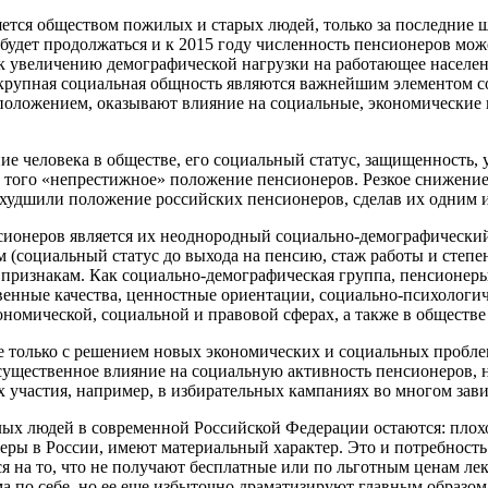
ется обществом пожилых и старых людей, только за последние ш
будет продолжаться и к 2015 году численность пенсионеров може
 к увеличению демографической нагрузки на работающее населен
к крупная социальная общность являются важнейшим элементом с
оложением, оказывают влияние на социальные, экономические и
человека в обществе, его социальный статус, защищенность, ур
 того «непрестижное» положение пенсионеров. Резкое снижение
худшили положение российских пенсионеров, сделав их одним 
ионеров является их неоднородный социально-демографический
ым (социальный статус до выхода на пенсию, стаж работы и степе
) признакам. Как социально-демографическая группа, пенсионер
енные качества, ценностные ориентации, социально-психологич
номической, социальной и правовой сферах, а также в обществе
е только с решением новых экономических и социальных пробле
существенное влияние на социальную активность пенсионеров, н
их участия, например, в избирательных кампаниях во многом зав
х людей в современной Российской Федерации остаются: плохо
еры в России, имеют материальный характер. Это и потребность
я на то, что не получают бесплатные или по льготным ценам лек
ма по себе, но ее еще избыточно драматизируют главным образо