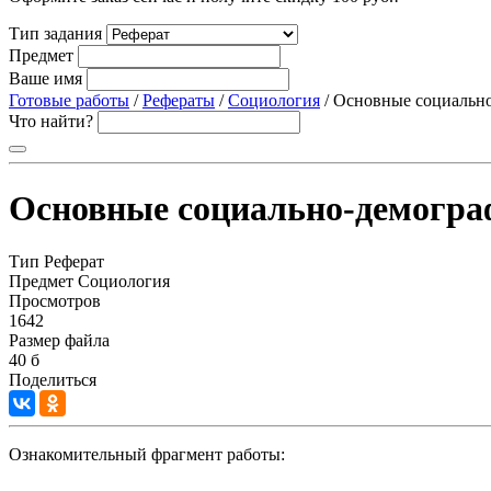
Тип задания
Предмет
Ваше имя
Готовые работы
/
Рефераты
/
Социология
/ Основные социально
Что найти?
Основные социально-демограф
Тип
Реферат
Предмет
Социология
Просмотров
1642
Размер файла
40 б
Поделиться
Ознакомительный фрагмент работы: