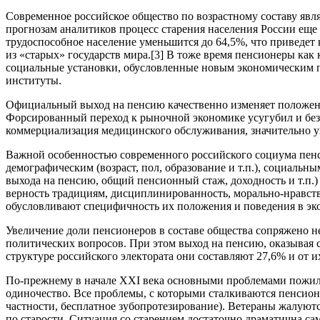
Современное российское общество по возрастному составу явля
прогнозам аналитиков процесс старения населения России еще 
трудоспособное население уменьшится до 64,5%, что приведет
из «старых» государств мира.[3] В тоже время пенсионеры ка
социальные установки, обусловленные новым экономическим п
институты.
Официальный выход на пенсию качественно изменяет положение 
Форсированный переход к рыночной экономике усугубил и без
коммерциализация медицинского обслуживания, значительно у
Важной особенностью современного российского социума пенс
демографическим (возраст, пол, образование и т.п.), социальн
выхода на пенсию, общий пенсионный стаж, доходность и т.п.
верность традициям, дисциплинированность, морально-нравств
обусловливают специфичность их положения и поведения в эко
Увеличение доли пенсионеров в составе общества сопряжено н
политических вопросов. При этом выход на пенсию, оказывая 
структуре российского электората они составляют 27,6% и от 
По-прежнему в начале ХХI века основными проблемами пожилы
одиночество. Все проблемы, с которыми сталкиваются пенсион
частности, бесплатное зубопротезирование). Ветераны жалуютс
по старости. Ситуация со старением достаточно драматична са