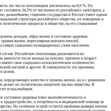
есть лет число пенсионеров увеличилось на 9,0 %. По
т составить 34,5% от численности российского электората, а
ие, дальнейшему старению государства и Россия станет одним
оциальной структуры российского общества, их поведение и
 политические процессы в обществе, на его социальные
овень доходов, образ жизни и состояние здоровья.
 уровня жизни, нерегулярная выплата пенсий,
из самых социально незащищенных слоев населения.
 состав. Российские пенсионеры различаются по
нь занятости после выхода на пенсию, причина и возраст
ы имеют свои социально-психологические особенности:
еский настрой и другие. В совокупности эти признаки
 в целом.
м, определяющих качество и уровень жизни, но и с решением
е делает их политически инертной частью общества. В
исит исход выборов.
е состояние здоровья плюс малообеспеченность и
 в трудоустройстве, и потребность в медицинской помощи (в
арства. Но особенно острой остается проблема размера пенсии
м теми проблемами, которые возникают в пенсионной системе.