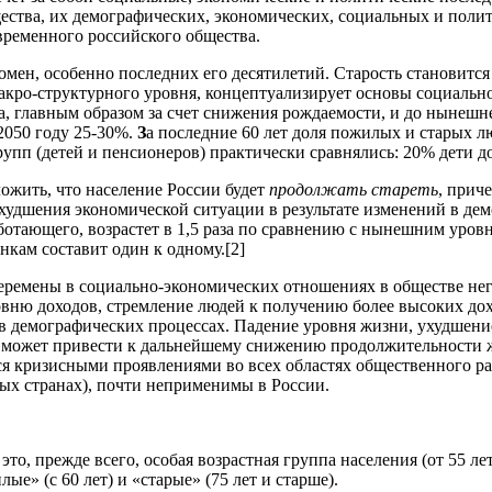
ества, их демографических, экономических, социальных и поли
временного российского общества.
мен, особенно последних его десятилетий. Старость становитс
кро-структурного уровня, концептуализирует основы социально
ла, главным образом за счет снижения рождаемости, и до нынеш
 2050 году 25-30%.
З
а последние 60 лет доля пожилых и старых люд
упп (детей и пенсионеров) практически сравнялись: 20% дети до 
ожить, что население России будет
продолжать стареть
, прич
удшения экономической ситуации в результате изменений в демо
аботающего, возрастет в 1,5 раза по сравнению с нынешним уро
кам составит один к одному.[2]
еремены в социально-экономических отношениях в обществе нег
овню доходов, стремление людей к получению более высоких дох
и в демографических процессах. Падение уровня жизни, ухудшен
 может привести к дальнейшему снижению продолжительности жи
тся кризисными проявлениями во всех областях общественного р
тых странах), почти неприменимы в России.
это, прежде всего, особая возрастная группа населения (от 55 ле
е» (с 60 лет) и «старые» (75 лет и старше).