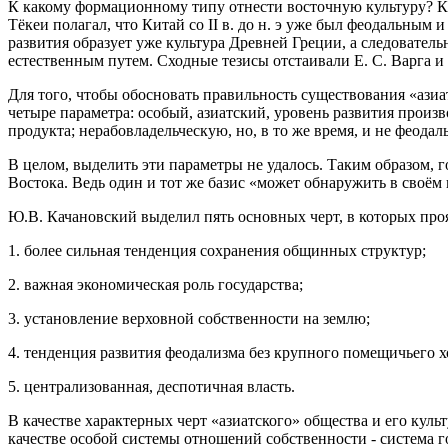
К какому формационному типу отнести восточную культуру? К.
Тёкеи полагал, что Китай со II в. до н. э уже был феодальным
развития образует уже культура Древней Греции, а следователь
естественным путем. Сходные тезисы отстаивали Е. С. Варга и 
Для того, чтобы обосновать правильность существования «азиат
четыре параметра: особый, азиатский, уровень развития прои
продукта; нерабовладельческую, но, в то же время, и не феода
В целом, выделить эти параметры не удалось. Таким образом, 
Востока. Ведь один и тот же базис «может обнаружить в своём
Ю.В. Качановский выделил пять основных черт, в которых проя
1. более сильная тенденция сохранения общинных структур;
2. важная экономическая роль государства;
3. установление верховной собственности на землю;
4. тенденция развития феодализма без крупного помещичьего х
5. централизованная, деспотичная власть.
В качестве характерных черт «азиатского» общества и его кул
качестве особой системы отношений собственности - система 