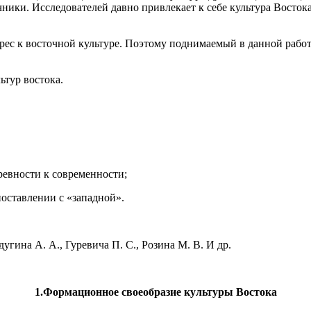
ники. Исследователей давно привлекает к себе культура Востока
терес к восточной культуре. Поэтому поднимаемый в данной работ
ьтур востока.
ревности к современности;
поставлении с «западной».
гина А. А., Гуревича П. С., Розина М. В. И др.
1.Формационное своеобразие культуры Востока