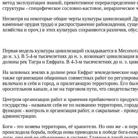
метод эксплуатации знаний, превентивное перераспределение п
структуры - специфическое сословно-кастовое, иерархическое 
Несмотря на некоторые общие черты культуры цивилизаций Дре
каменные орудия труда) и распространение рабовладения, сущ
хозяйства и проч.) в этих культурах сохраняются различия, об
Первая модель культуры цивилизаций складывается в Месопота
до н. э.). В 5-4-м тысячелетиях до н. э. возникает цивилизаци
долины рек Тигра и Евфрата. В 4-3-м тысячелетиях до н. э. ци
На заливных землях в долине реки Евфрат земледельческие на
также организации общинных совместных работ по регулирова
включало в себя и город, и прилегающую территорию. Его было
оросительном канале, а не на торговом пути, что свидетельству
Центром организации работ и хранения прибавочного продукта
государства - называли себя не по названию территории, горо
функции - контроль и организация работ, и сакральные - пр
администрации.
Боги - это хозяева территории, её хранители. Но они же - и 
происходила борьба, победа нома приводила к победе бога-пок
догм, они ещё не объединены в систему. Главное в такой религи