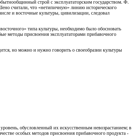
обытнообщинный строй с эксплуататорским государством. Ф.
Ж. Шено считали, что «нетипичную» линию исторического
м числе и восточные культуры, цивилизации, следовал
 «восточного» типа культуры, необходимо было обосновать
обые методы присвоения эксплуататорами прибавочного
дится, но можно и нужно говорить о своеобразии культуры
- уровень, обусловленный их искусственным невозрастанием; в
ачестве особых методов присвоения прибавочного продукта -