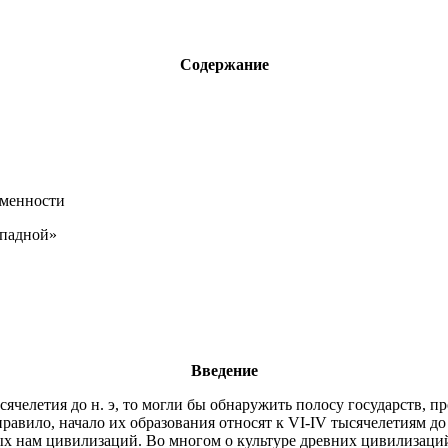
Содержание
еменности
ападной»
Введение
сячелетия до н. э, то могли бы обнаружить полосу государств, п
авило, начало их образования относят к VI-IV тысячелетиям до 
ных нам цивилизаций. Во многом о культуре древних цивилизац