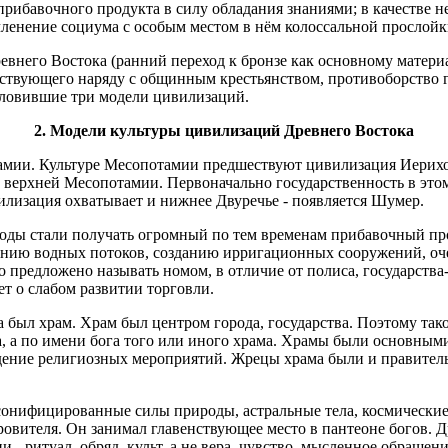
рибавочного продукта в силу обладания знаниями; в качестве не
членение социума с особым местом в нём колоссальной прослойки
внего Востока (ранний переход к бронзе как основному материа
ествующего наряду с общинным крестьянством, противоборство 
условившие три модели цивилизаций.
2. Модели культуры цивилизаций Древнего Востока
мии. Культуре Месопотамии предшествуют цивилизация Иерихона (
я в верхней Месопотамии. Первоначально государственность в это
вилизация охватывает и нижнее Двуречье - появляется Шумер.
роды стали получать огромный по тем временам прибавочный про
нию водных потоков, созданию ирригационных сооружений, очен
 предложено называть номом, в отличие от полиса, государства
ет о слабом развитии торговли.
 был храм. Храм был центром города, государства. Поэтому так
да, а по имени бога того или иного храма. Храмы были основны
оведение религиозных мероприятий. Жрецы храма были и правит
персонифицированные силы природы, астральные тела, космическ
ровителя. Он занимал главенствующее место в пантеоне богов. Д
и - ритуал, обряд, культ, а не вера, чувство, мысленное обращен