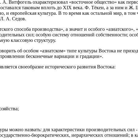
 А. Витфогель охарактеризовал «восточное общество» как перв
 и оставался таковым вплоть до ХIХ века. Ф. Тёкеи, а за ним и 
но, и европейская культура. В то время как остальной мир, в то
Л. А. Седов.
ского способа производства», а значит и особого «азиатского»,
зводительных сил; особую систему отношений собственности; ос
льную классовую структуру.
говорить об особом «азиатском» типе культуры Востока не прихо
 проявлении бесконечные вариации и градации».
вляется своеобразие исторического развития Востока:
озяйства;
ьтуры можно назвать: для характеристики производительных сил 
государственно-бюрократических, иерархических отношений; в к