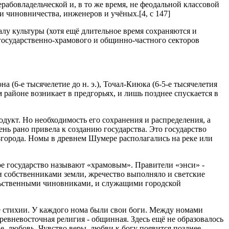
рабовладельческой и, в то же время, не феодальной классовой
 чиновничества, инженеров и учёных.[4, с 147]
лу культуры (хотя ещё длительное время сохраняются и
государственно-храмового и общинно-частного секторов
6-е тысячелетие до н. э.), Точал-Киюка (6-5-е тысячелетия
м районе возникает в предгорьях, и лишь позднее спускается в
дукт. Но необходимость его сохранения и распределения, а
ь рано привела к созданию государства. Это государство
-города. Номы в древнем Шумере располагались на реке или
ое государство называют «храмовым». Правители «энси» -
ми собственниками земли, жречество выполняло и светские
ельственными чиновниками, и служащими городской
ие стихии. У каждого нома были свои боги. Между номами
ревневосточная религия - общинная. Здесь ещё не образовалось
ие, любовь. Чувство веры, любви к богу появится позднее.