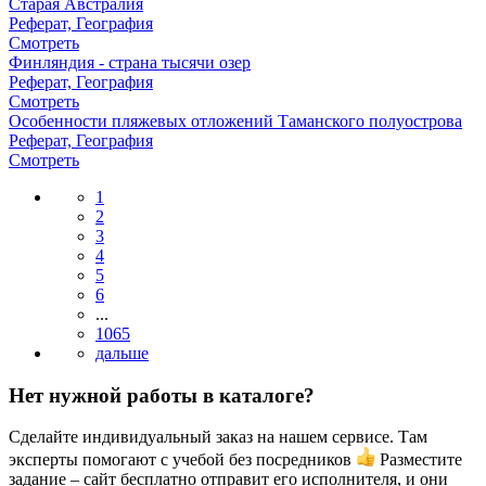
Старая Австралия
Реферат, География
Смотреть
Финляндия - страна тысячи озер
Реферат, География
Смотреть
Особенности пляжевых отложений Таманского полуострова
Реферат, География
Смотреть
1
2
3
4
5
6
...
1065
Нет нужной работы в каталоге?
Сделайте индивидуальный заказ на нашем сервисе. Там
эксперты помогают с учебой без посредников
Разместите
задание – сайт бесплатно отправит его исполнителя, и они