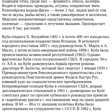
подвидов птиц, среди них — фламинго, ибисы, колибри.
Водятся черепахи, крокодилы, игуаны, неядовитые змеи.
Разнообразна водная фауна — более 2 тыс. видов рыб (в том
числе акулы, рыбы-мечи), а также ракообразные и моллюски.
Морские млекопитающие представлены ламантином,
наземные — грызунами и летучими мышами. Произрастает
около 8 тыс. растений.
Куба открыта X. Колумбом 1492 г. и почти 400 лет находилась
под колониальным владычеством Испании. В результате
народного восстания 1895 г. под руководством X. Марти и А.
Масео, а затем испано-американской войны 1898 г. Куба была
провозглашена независимой республикой (1902). Однако
фактически Куба стала полуколонией США. В середине 50-х
гг. XX в. на Кубе развернулась борьба против режима
диктатора Ф. Батисты, который был свергнут 1 января 1959 г.
Премьер-министром Революционного правительства стал
руководитель Повстанческой армии Фидель Кастро Рус,
взявший курс на социалистические преобразования.
Непримиримая позиция Кубы в отношении США, разрыв
дипломатических отношений в 1961 г., размещение на Кубе
советских ракет по просьбе кубинского руководства привели
в «карибскому кризису», поставившему мир на грань ядерной
войны. В 60 — 80-е гг. внешняя политика Кубы была
ориентирована на сотрудничество с СССР. В 1962 г. Куба