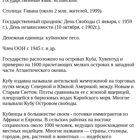
Государственный язык: испанский.
Столица: Гавана (около 2 млн. жителей, 1999).
Государственный праздник: День Свободы (1 января, с 1959
г.), День независимости (10 октября, с 1902г.).
Денежная единица: кубинское песо.
Член ООН с 1945 г. и др.
Государство расположено на островах Куба, Хувентуд и
примерно на 1600 прилегающих мелких островах в западной
части Атлантического океана.
Кубу издавна называли антильской жемчужиной на торговых
путях между Северной и Южной Америкой, между Новым и
Старым Светом. Поэты сравнивали ее с зеленой ящерицей,
плещущейся в бирюзовых водах Карибского моря. Многие
называли Кубу Островом свободы.
Кубинцы в большинстве своем - потомки иммигрантов из
Африки и Европы. В сельских районах на востоке
сохранилось около 1000 человек, ведущих происхождение от
местных индейцев. Многие названия — страны, столицы,
городов, рек, растений и животных — индейского