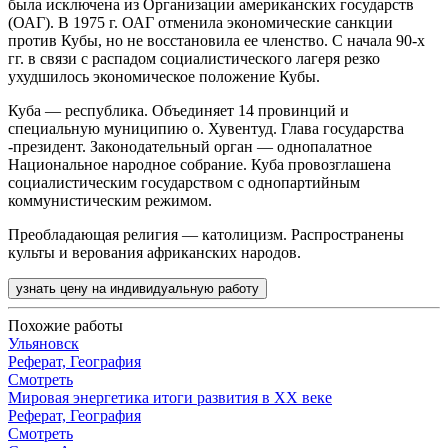
была исключена из Организации американских государств
(ОАГ). В 1975 г. ОАГ отменила экономические санкции
против Кубы, но не восстановила ее членство. С начала 90-х
гг. в связи с распадом социалистического лагеря резко
ухудшилось экономическое положение Кубы.
Куба — республика. Объединяет 14 провинций и
специальную муниципию о. Хувентуд. Глава государства
-президент. Законодательный орган — однопалатное
Национальное народное собрание. Куба провозглашена
социалистическим государством с однопартийным
коммунистическим режимом.
Преобладающая религия — католицизм. Распространены
культы и верования африканских народов.
узнать цену на индивидуальную работу
Похожие работы
Ульяновск
Реферат, География
Смотреть
Мировая энергетика итоги развития в XX веке
Реферат, География
Смотреть