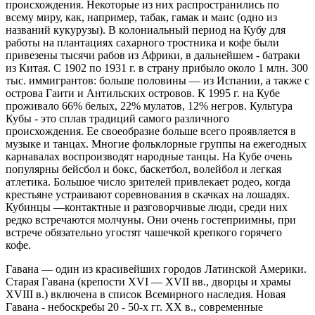
происхождения. Некоторые из них распространились по
всему миру, как, например, табак, гамак и маис (одно из
названий кукурузы). В колониальный период на Кубу для
работы на плантациях сахарного тростника и кофе были
привезены тысячи рабов из Африки, в дальнейшем - батраки
из Китая. С 1902 по 1931 г. в страну прибыло около 1 млн. 300
тыс. иммигрантов: больше половины — из Испании, а также с
острова Гаити и Антильских островов. К 1995 г. на Кубе
проживало 66% белых, 22% мулатов, 12% негров. Культура
Кубы - это сплав традиций самого различного
происхождения. Ее своеобразие больше всего проявляется в
музыке и танцах. Многие фольклорные группы на ежегодных
карнавалах воспроизводят народные танцы. На Кубе очень
популярны бейсбол и бокс, баскетбол, волейбол и легкая
атлетика. Большое число зрителей привлекает родео, когда
крестьяне устраивают соревнования в скачках на лошадях.
Кубинцы —контактные и разговорчивые люди, среди них
редко встречаются молчуны. Они очень гостеприимны, при
встрече обязательно угостят чашечкой крепкого горячего
кофе.
Гавана — один из красивейших городов Латинской Америки.
Старая Гавана (крепости XVI — XVII вв., дворцы и храмы
XVIII в.) включена в список Всемирного наследия. Новая
Гавана - небоскребы 20 - 50-х гг. XX в., современные