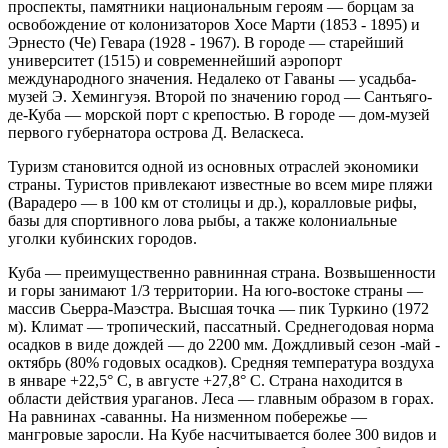
проспекты, памятники национальным героям — борцам за
освобождение от колонизаторов Хосе Марти (1853 - 1895) и
Эрнесто (Че) Гевара (1928 - 1967). В городе — старейший
университет (1515) и современнейший аэропорт
международного значения. Недалеко от Гаваны — усадьба-
музей Э. Хемингуэя. Второй по значению город — Сантьяго-
де-Куба — морской порт с крепостью. В городе — дом-музей
первого губернатора острова Д. Веласкеса.
Туризм становится одной из основных отраслей экономики
страны. Туристов привлекают известные во всем мире пляжи
(Варадеро — в 100 км от столицы и др.), коралловые рифы,
базы для спортивного лова рыбы, а также колониальные
уголки кубинских городов.
Куба — преимущественно равнинная страна. Возвышенности
и горы занимают 1/3 территории. На юго-востоке страны —
массив Сьерра-Маэстра. Высшая точка — пик Туркино (1972
м). Климат — тропический, пассатный. Среднегодовая норма
осадков в виде дождей — до 2200 мм. Дождливый сезон -май -
октябрь (80% годовых осадков). Средняя температура воздуха
в январе +22,5° С, в августе +27,8° С. Страна находится в
области действия ураганов. Леса — главным образом в горах.
На равнинах -саванны. На низменном побережье —
мангровые заросли. На Кубе насчитывается более 300 видов и