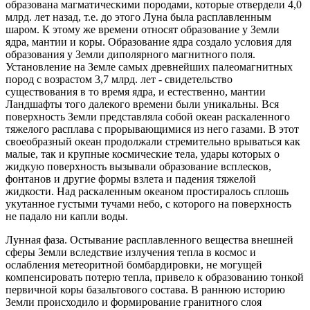
образована магматическими породами, которые отвердели 4,0
млрд. лет назад, т.е. до этого Луна была расплавленным
шаром. К этому же времени относят образование у Земли
ядра, мантии и коры. Образование ядра создало условия для
образования у Земли диполярного магнитного поля.
Установление на Земле самых древнейших палеомагнитных
пород с возрастом 3,7 млрд. лет - свидетельство
существования в то время ядра, и естественно, мантии
Ландшафты того далекого времени были уникальны. Вся
поверхность Земли представляла собой океан раскаленного
тяжелого расплава с прорывающимися из него газами. В этот
своеобразный океан продолжали стремительно врываться как
малые, так и крупные космические тела, удары которых о
жидкую поверхность вызывали образование всплесков,
фонтанов и другие формы взлета и падения тяжелой
жидкости. Над раскаленным океаном простиралось сплошь
укутанное густыми тучами небо, с которого на поверхность
не падало ни капли воды.
Лунная фаза. Остывание расплавленного вещества внешней
сферы Земли вследствие излучения тепла в космос и
ослабления метеоритной бомбардировки, не могущей
компенсировать потерю тепла, привело к образованию тонкой
первичной коры базальтового состава. В раннюю историю
Земли происходило и формирование гранитного слоя