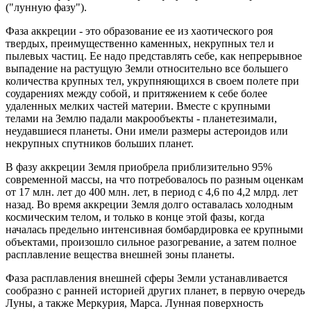
("лунную фазу").
Фаза аккреции - это образование ее из хаотического роя
твердых, преимущественно каменных, некрупных тел и
пылевых частиц. Ее надо представлять себе, как непрерывное
выпадение на растущую Земли относительно все большего
количества крупных тел, укрупняющихся в своем полете при
соударениях между собой, и притяжением к себе более
удаленных мелких частей материи. Вместе с крупными
телами на Землю падали макрообъекты - планетезимали,
неудавшиеся планеты. Они имели размеры астероидов или
некрупных спутников больших планет.
В фазу аккреции Земля приобрела приблизительно 95%
современной массы, на что потребовалось по разным оценкам
от 17 млн. лет до 400 млн. лет, в период с 4,6 по 4,2 млрд. лет
назад. Во время аккреции Земля долго оставалась холодным
космическим телом, и только в конце этой фазы, когда
началась предельно интенсивная бомбардировка ее крупными
объектами, произошло сильное разогревание, а затем полное
расплавление вещества внешней зоны планеты.
Фаза расплавления внешней сферы Земли устанавливается
сообразно с ранней историей других планет, в первую очередь
Луны, а также Меркурия, Марса. Лунная поверхность