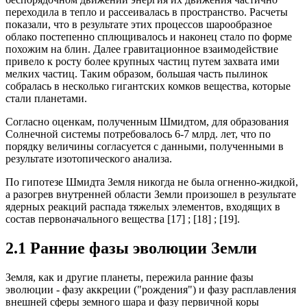
переходила в тепло и рассеивалась в пространство. Расчеты
показали, что в результате этих процессов шарообразное
облако постепенно сплющивалось и наконец стало по форме
похожим на блин. Далее гравитационное взаимодействие
привело к росту более крупных частиц путем захвата ими
мелких частиц. Таким образом, большая часть пылинок
собралась в несколько гигантских комков вещества, которые
стали планетами.
Согласно оценкам, полученным Шмидтом, для образования
Солнечной системы потребовалось 6-7 млрд. лет, что по
порядку величины согласуется с данными, полученными в
результате изотопического анализа.
По гипотезе Шмидта Земля никогда не была огненно-жидкой,
а разогрев внутренней области Земли произошел в результате
ядерных реакций распада тяжелых элементов, входящих в
состав первоначального вещества [17] ; [18] ; [19].
2.1 Ранние фазы эволюции Земли
Земля, как и другие планеты, пережила ранние фазы
эволюции - фазу аккреции ("рождения") и фазу расплавления
внешней сферы земного шара и фазу первичной коры