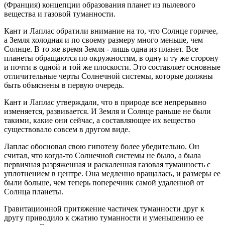
(Франция) концепции образования планет из пылевого
вещества и газовой туманности.
Кант и Лаплас обратили внимание на то, что Солнце горячее,
а Земля холодная и по своему размеру много меньше, чем
Солнце. В то же время Земля - лишь одна из планет. Все
планеты обращаются по окружностям, в одну и ту же сторону
и почти в одной и той же плоскости. Это составляет основные
отличительные черты Солнечной системы, которые должны
быть объяснены в первую очередь.
Кант и Лаплас утверждали, что в природе все непрерывно
изменяется, развивается. И Земля и Солнце раньше не были
такими, какие они сейчас, а составляющее их вещество
существовало совсем в другом виде.
Лаплас обосновал свою гипотезу более убедительно. Он
считал, что когда-то Солнечной системы не было, а была
первичная разряженная и раскаленная газовая туманность с
уплотнением в центре. Она медленно вращалась, и размеры ее
были больше, чем теперь поперечник самой удаленной от
Солнца планеты.
Гравитационной притяжение частичек туманности друг к
другу приводило к сжатию туманности и уменьшению ее