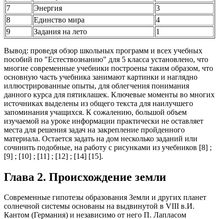
7
Энергия
3
8
Единство мира
4
9
Задания на лето
1
Вывод: проведя обзор школьных программ и всех учебных
пособий по "Естествознанию" для 5 класса установлено, что
многие современные учебники построены таким образом, что
основную часть учебника занимают картинки и наглядно
иллюстрированные опыты, для облегчения понимания
данного курса для пятиклашек. Ключевые моменты во многих
источниках выделены из общего текста для наилучшего
запоминания учащихся. К сожалению, большой объем
изучаемой на уроке информации практически не оставляет
места для решения задач на закрепление пройденного
материала. Остается задать на дом несколько заданий или
сочинить подобные, на работу с рисунками из учебников [8] ;
[9] ; [10] ; [11] ; [12] ; [14] [15].
Глава 2. Происхождение земли
Современные гипотезы образования Земли и других планет
солнечной системы основаны на выдвинутой в VIII в.И.
Кантом (Германия) и независимо от него П. Лапласом