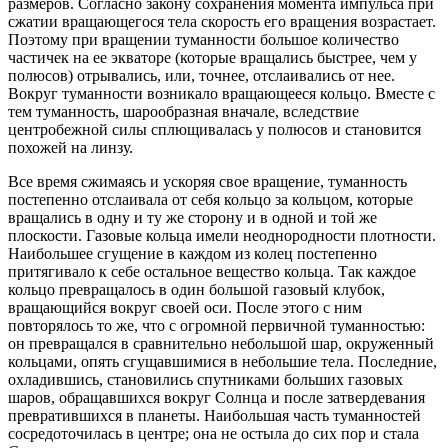
размеров. Согласно закону сохранения момента импульса при
сжатии вращающегося тела скорость его вращения возрастает.
Поэтому при вращении туманности большое количество
частичек на ее экваторе (которые вращались быстрее, чем у
полюсов) отрывались, или, точнее, отслаивались от нее.
Вокруг туманности возникало вращающееся кольцо. Вместе с
тем туманность, шарообразная вначале, вследствие
центробежной силы сплющивалась у полюсов и становится
похожей на линзу.
Все время сжимаясь и ускоряя свое вращение, туманность
постепенно отслаивала от себя кольцо за кольцом, которые
вращались в одну и ту же сторону и в одной и той же
плоскости. Газовые кольца имели неоднородности плотности.
Наибольшее сгущение в каждом из колец постепенно
притягивало к себе остальное вещество кольца. Так каждое
кольцо превращалось в один большой газовый клубок,
вращающийся вокруг своей оси. После этого с ним
повторялось то же, что с огромной первичной туманностью:
он превращался в сравнительно небольшой шар, окруженный
кольцами, опять сгущавшимися в небольшие тела. Последние,
охладившись, становились спутниками больших газовых
шаров, обращавшихся вокруг Солнца и после затвердевания
превратившихся в планеты. Наибольшая часть туманностей
сосредоточилась в центре; она не остыла до сих пор и стала