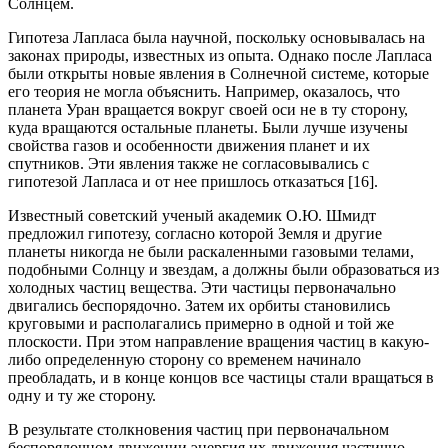
Солнцем.
Гипотеза Лапласа была научной, поскольку основывалась на
законах природы, известных из опыта. Однако после Лапласа
были открыты новые явления в Солнечной системе, которые
его теория не могла объяснить. Например, оказалось, что
планета Уран вращается вокруг своей оси не в ту сторону,
куда вращаются остальные планеты. Были лучше изучены
свойства газов и особенности движения планет и их
спутников. Эти явления также не согласовывались с
гипотезой Лапласа и от нее пришлось отказаться [16].
Известный советский ученый академик О.Ю. Шмидт
предложил гипотезу, согласно которой Земля и другие
планеты никогда не были раскаленными газовыми телами,
подобными Солнцу и звездам, а должны были образоваться из
холодных частиц вещества. Эти частицы первоначально
двигались беспорядочно. Затем их орбиты становились
круговыми и располагались примерно в одной и той же
плоскости. При этом направление вращения частиц в какую-
либо определенную сторону со временем начинало
преобладать, и в конце концов все частицы стали вращаться в
одну и ту же сторону.
В результате столкновения частиц при первоначальном
беспорядочном движении энергия их движения частично