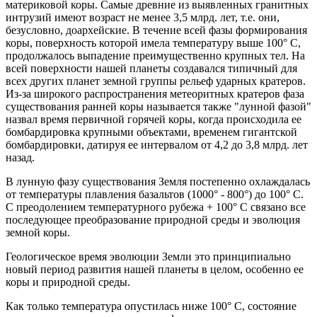
материковой коры. Самые древние из выявленных гранитных
интрузий имеют возраст не менее 3,5 млрд. лет, т.е. они,
безусловно, доархейские. В течение всей фазы формирования
коры, поверхность которой имела температуру выше 100° С,
продолжалось выпадение преимущественно крупных тел. На
всей поверхности нашей планеты создавался типичный для
всех других планет земной группы рельеф ударных кратеров.
Из-за широкого распространения метеоритных кратеров фаза
существования ранней коры называется также "лунной фазой"
назвал время первичной горячей коры, когда происходила ее
бомбардировка крупными объектами, временем гигантской
бомбардировки, датируя ее интервалом от 4,2 до 3,8 млрд. лет
назад.
В лунную фазу существования Земля постепенно охлаждалась
от температуры плавления базальтов (1000° - 800°) до 100° С.
С преодолением температурного рубежа + 100° С связано все
последующее преобразование природной среды и эволюция
земной коры.
Геологическое время эволюции Земли это принципиально
новый период развития нашей планеты в целом, особенно ее
коры и природной среды.
Как только температура опустилась ниже 100° С, состояние