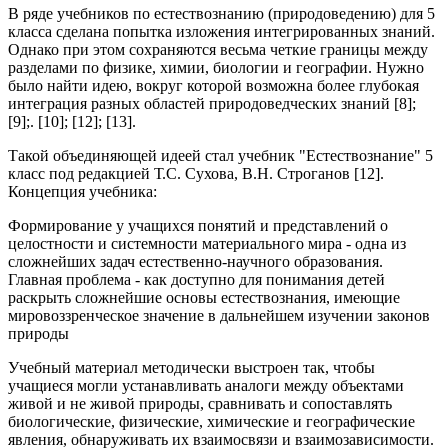
В ряде учебников по естествознанию (природоведению) для 5
класса сделана попытка изложения интегрированных знаний.
Однако при этом сохраняются весьма четкие границы между
разделами по физике, химии, биологии и географии. Нужно
было найти идею, вокруг которой возможна более глубокая
интеграция разных областей природоведческих знаний [8];
[9];. [10]; [12]; [13].
Такой объединяющей идеей стал учебник "Естествознание" 5
класс под редакцией Т.С. Сухова, В.Н. Строганов [12].
Концепция учебника:
Формирование у учащихся понятий и представлений о
целостности и системности материального мира - одна из
сложнейших задач естественно-научного образования.
Главная проблема - как доступно для понимания детей
раскрыть сложнейшие основы естествознания, имеющие
мировоззренческое значение в дальнейшем изучении законов
природы
Учебный материал методически выстроен так, чтобы
учащиеся могли устанавливать аналоги между объектами
живой и не живой природы, сравнивать и сопоставлять
биологические, физические, химические и географические
явления, обнаруживать их взаимосвязи и взаимозависимости.