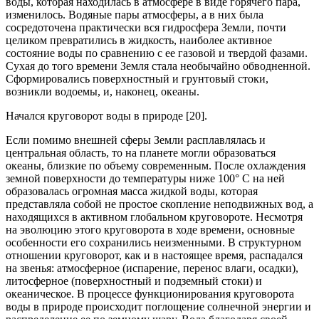
воды, которая находилась в атмосфере в виде горячего пара,
изменилось. Водяные пары атмосферы, а в них была
сосредоточена практически вся гидросфера Земли, почти
целиком превратились в жидкость, наиболее активное
состояние воды по сравнению с ее газовой и твердой фазами.
Сухая до того времени Земля стала необычайно обводненной.
Сформировались поверхностный и грунтовый стоки,
возникли водоемы, и, наконец, океаны.
Начался круговорот воды в природе [20].
Если помимо внешней сферы Земли расплавлялась и
центральная область, то на планете могли образоваться
океаны, близкие по объему современным. После охлаждения
земной поверхности до температуры ниже 100° С на ней
образовалась огромная масса жидкой воды, которая
представляла собой не простое скопление неподвижных вод, а
находящихся в активном глобальном круговороте. Несмотря
на эволюцию этого круговорота в ходе времени, основные
особенности его сохранились неизменными. В структурном
отношении круговорот, как и в настоящее время, распадался
на звенья: атмосферное (испарение, перенос влаги, осадки),
литосферное (поверхностный и подземный стоки) и
океаническое. В процессе функционирования круговорота
воды в природе происходит поглощение солнечной энергии и