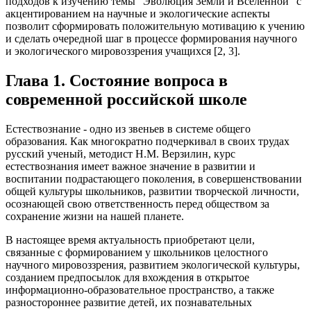
подходов к изучению темы "Эволюция Земли и Вселенной" с
акцентированием на научные и экологические аспекты
позволит сформировать положительную мотивацию к учению
и сделать очередной шаг в процессе формирования научного
и экологического мировоззрения учащихся [2, 3].
Глава 1. Состояние вопроса в
современной российской школе
Естествознание - одно из звеньев в системе общего
образования. Как многократно подчеркивал в своих трудах
русский ученый, методист Н.М. Верзилин, курс
естествознания имеет важное значение в развитии и
воспитании подрастающего поколения, в совершенствовании
общей культуры школьников, развитии творческой личности,
осознающей свою ответственность перед обществом за
сохранение жизни на нашей планете.
В настоящее время актуальность приобретают цели,
связанные с формированием у школьников целостного
научного мировоззрения, развитием экологической культуры,
созданием предпосылок для вхождения в открытое
информационно-образовательное пространство, а также
разностороннее развитие детей, их познавательных