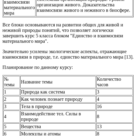
взаимосвязи
организации живого. Доказательства
материального
взаимосвязи живого и неживого в биосфере.
мира
Все блоки основываются на развитии общих для живой и
неживой природы понятий, что позволяет логически
завершить курс 5 класса блоком "Единство и взаимосвязи
материального мира".
Значительно усилены экологические аспекты, отражающие
взаимосвязи в природе, т.е. единство материального мира [13].
Планирование по данному курсу:
№
Количество
Название темы
темы
часов
1
Природа как система
3
2
Как человек познает природу
4
3
Тела в природе
16
Взаимодействие тел. Силы в
4
8
природе
5
Вещества
13
6
Молекулы и атомы
8