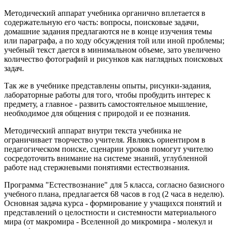
Методический аппарат учебника органично вплетается в
содержательную его часть: вопросы, поисковые задачи,
домашние задания предлагаются не в конце изучения темы
или параграфа, а по ходу обсуждения той или иной проблемы;
учебный текст дается в минимальном объеме, зато увеличено
количество фотографий и рисунков как наглядных поисковых
задач.
Так же в учебнике представлены опыты, рисунки-задания,
лабораторные работы для того, чтобы пробудить интерес к
предмету, а главное - развить самостоятельное мышление,
необходимое для общения с природой и ее познания.
Методический аппарат внутри текста учебника не
ограничивает творчество учителя. Являясь ориентиром в
педагогическом поиске, сценарии уроков помогут учителю
сосредоточить внимание на системе знаний, углубленной
работе над стержневыми понятиями естествознания.
Программа "Естествознание" для 5 класса, согласно базисного
учебного плана, предлагается 68 часов в год (2 часа в неделю).
Основная задача курса - формирование у учащихся понятий и
представлений о целостности и системности материального
мира (от макромира - Вселенной до микромира - молекул и