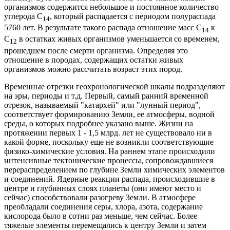
организмов содержится небольшое и постоянное количество
углерода С
, который распадается с периодом полураспада
14
5760 лет. В результате такого распада отношение масс С
к
14
С
в остатках живых организмов уменьшается со временем,
12
прошедшем после смерти организма. Определяя это
отношение в породах, содержащих остатки живых
организмов можно рассчитать возраст этих пород.
Временные отрезки геохронологической шкалы подразделяют
на эры, периоды и т.д. Первый, самый ранний временной
отрезок, называемый "катархей" или "лунный период",
соответствует формированию Земли, ее атмосферы, водной
среды, о которых подробнее указано выше. Жизни на
протяжении первых 1 - 1,5 млрд. лет не существовало ни в
какой форме, поскольку еще не возникли соответствующие
физико-химические условия. На раннем этапе происходили
интенсивные тектонические процессы, сопровождавшиеся
перераспределением по глубине Земли химических элементов
и соединений. Ядерные реакции распада, происходившие в
центре и глубинных слоях планеты (они имеют место и
сейчас) способствовали разогреву Земли. В атмосфере
преобладали соединения серы, хлора, азота, содержание
кислорода было в сотни раз меньше, чем сейчас. Более
тяжелые элементы перемещались к центру Земли и затем