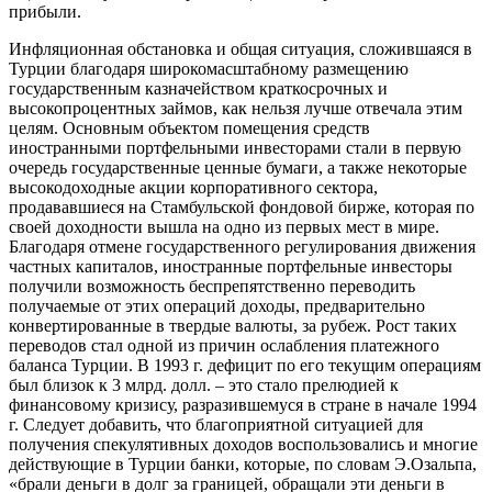
прибыли.
Инфляционная обстановка и общая ситуация, сложившаяся в
Турции благодаря широкомасштабному размещению
государственным казначейством краткосрочных и
высокопроцентных займов, как нельзя лучше отвечала этим
целям. Основным объектом помещения средств
иностранными портфельными инвесторами стали в первую
очередь государственные ценные бумаги, а также некоторые
высокодоходные акции корпоративного сектора,
продававшиеся на Стамбульской фондовой бирже, которая по
своей доходности вышла на одно из первых мест в мире.
Благодаря отмене государственного регулирования движения
частных капиталов, иностранные портфельные инвесторы
получили возможность беспрепятственно переводить
получаемые от этих операций доходы, предварительно
конвертированные в твердые валюты, за рубеж. Рост таких
переводов стал одной из причин ослабления платежного
баланса Турции. В 1993 г. дефицит по его текущим операциям
был близок к 3 млрд. долл. – это стало прелюдией к
финансовому кризису, разразившемуся в стране в начале 1994
г. Следует добавить, что благоприятной ситуацией для
получения спекулятивных доходов воспользовались и многие
действующие в Турции банки, которые, по словам Э.Озальпа,
«брали деньги в долг за границей, обращали эти деньги в