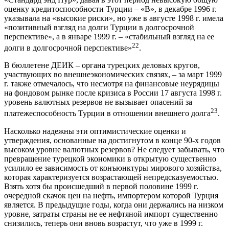
оценку кредитоспособности Турции – «В», в декабре 1996 г.
указывала на «высокие риски», но уже в августе 1998 г. имела
«позитивный взгляд на долги Турции в долгосрочной
перспективе», а в январе 1999 г. – «стабильный взгляд на ее
22
долги в долгосрочной перспективе»
.
В бюллетене ДЕИК – органа турецких деловых кругов,
участвующих во внешнеэкономических связях, – за март 1999
г. также отмечалось, что несмотря на финансовые неурядицы
на фондовом рынке после кризиса в России 17 августа 1998 г.
уровень валютных резервов не вызывает опасений за
23
платежеспособность Турции в отношении внешнего долга
.
Насколько надежны эти оптимистические оценки и
утверждения, основанные на достигнутом в конце 90-х годов
высоком уровне валютных резервов? Не следует забывать, что
превращение турецкой экономики в открытую существенно
усилило ее зависимость от конъюнктуры мирового хозяйства,
которая характеризуется возрастающей непредсказуемостью.
Взять хотя бы происшедший в первой половине 1999 г.
очередной скачок цен на нефть, импортером которой Турция
является. В предыдущие годы, когда они держались на низком
уровне, затраты страны не ее нефтяной импорт существенно
снизились, теперь они вновь возрастут, что уже в 1999 г.