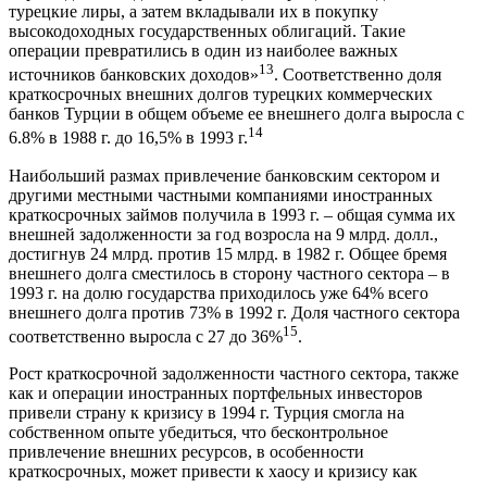
турецкие лиры, а затем вкладывали их в покупку
высокодоходных государственных облигаций. Такие
операции превратились в один из наиболее важных
13
источников банковских доходов»
. Соответственно доля
краткосрочных внешних долгов турецких коммерческих
банков Турции в общем объеме ее внешнего долга выросла с
14
6.8% в 1988 г. до 16,5% в 1993 г.
Наибольший размах привлечение банковским сектором и
другими местными частными компаниями иностранных
краткосрочных займов получила в 1993 г. – общая сумма их
внешней задолженности за год возросла на 9 млрд. долл.,
достигнув 24 млрд. против 15 млрд. в 1982 г. Общее бремя
внешнего долга сместилось в сторону частного сектора – в
1993 г. на долю государства приходилось уже 64% всего
внешнего долга против 73% в 1992 г. Доля частного сектора
15
соответственно выросла с 27 до 36%
.
Рост краткосрочной задолженности частного сектора, также
как и операции иностранных портфельных инвесторов
привели страну к кризису в 1994 г. Турция смогла на
собственном опыте убедиться, что бесконтрольное
привлечение внешних ресурсов, в особенности
краткосрочных, может привести к хаосу и кризису как