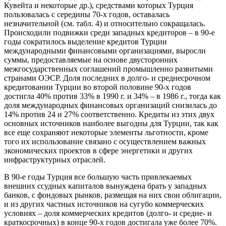
Кувейта и некоторые др.), средствами которых Турция
пользовалась с середины 70-х годов, оставалась
незначительной (см. табл. 4) и относительно сокращалась.
Происходили подвижки среди западных кредиторов – в 90-е
годы сократилось выделение кредитов Турции
международными финансовыми организациями, выросли
суммы, предоставляемые на основе двусторонних
межгосударственных соглашений промышленно развитыми
странами ОЭСР. Доля последних в долго- и среднесрочном
кредитовании Турции во второй половине 90-х годов
достигла 40% против 33% в 1990 г. и 34% – в 1986 г., тогда как
доля международных финансовых организаций снизилась до
14% против 24 и 27% соответственно. Кредиты из этих двух
основных источников наиболее выгодны для Турции, так как
все еще сохраняют некоторые элементы льготности, кроме
того их использование связано с осуществлением важных
экономических проектов в сфере энергетики и других
инфраструктурных отраслей.
В 90-е годы Турция все большую часть привлекаемых
внешних ссудных капиталов вынуждена брать у западных
банков, с фондовых рынков, размещая на них свои облигации,
и из других частных источников на сугубо коммерческих
условиях – доля коммерческих кредитов (долго- и средне- и
краткосрочных) в конце 90-х годов достигала уже более 70%.