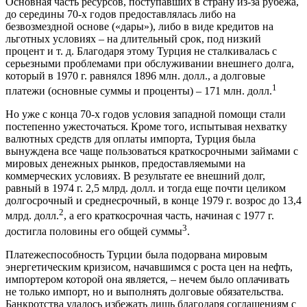
Основная часть ресурсов, поступавших в страну из-за рубежа,
до середины 70-х годов предоставлялась либо на
безвозмездной основе («дары»), либо в виде кредитов на
льготных условиях – на длительный срок, под низкий
процент и т. д. Благодаря этому Турция не сталкивалась с
серьезными проблемами при обслуживании внешнего долга,
который в 1970 г. равнялся 1896 млн. долл., а долговые
1
платежи (основные суммы и проценты) – 171 млн. долл.
Но уже с конца 70-х годов условия западной помощи стали
постепенно ужесточаться. Кроме того, испытывая нехватку
валютных средств для оплаты импорта, Турция была
вынуждена все чаще пользоваться краткосрочными займами с
мировых денежных рынков, предоставляемыми на
коммерческих условиях. В результате ее внешний долг,
равный в 1974 г. 2,5 млрд. долл. и тогда еще почти целиком
долгосрочный и среднесрочный, в конце 1979 г. возрос до 13,4
2
млрд. долл.
, а его краткосрочная часть, начиная с 1977 г.
3
достигла половины его общей суммы
.
Платежеспособность Турции была подорвана мировым
энергетическим кризисом, начавшимся с роста цен на нефть,
импортером которой она является, – нечем было оплачивать
не только импорт, но и выполнять долговые обязательства.
Банкротства удалось избежать лишь благодаря соглашениям с