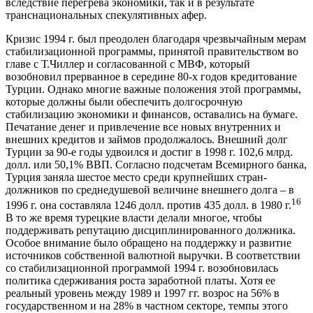
вследствие перегрева экономики, так и в результате
транснациональных спекулятивных афер.
Кризис 1994 г. был преодолен благодаря чрезвычайным мерам
стабилизационной программы, принятой правительством во
главе с Т.Чиллер и согласованной с МВФ, который
возобновил прерванное в середине 80-х годов кредитование
Турции. Однако многие важные положения этой программы,
которые должны были обеспечить долгосрочную
стабилизацию экономики и финансов, оставались на бумаге.
Печатание денег и привлечение все новых внутренних и
внешних кредитов и займов продолжалось. Внешний долг
Турции за 90-е годы удвоился и достиг в 1998 г. 102,6 млрд.
долл. или 50,1% ВВП. Согласно подсчетам Всемирного банка,
Турция заняла шестое место среди крупнейших стран-
должников по среднедушевой величине внешнего долга – в
16
1996 г. она составляла 1246 долл. против 435 долл. в 1980 г.
В то же время турецкие власти делали многое, чтобы
поддерживать репутацию дисциплинированного должника.
Особое внимание было обращено на поддержку и развитие
источников собственной валютной выручки. В соответствии
со стабилизационной программой 1994 г. возобновилась
политика сдерживания роста заработной платы. Хотя ее
реальный уровень между 1989 и 1997 гг. возрос на 56% в
государственном и на 28% в частном секторе, темпы этого