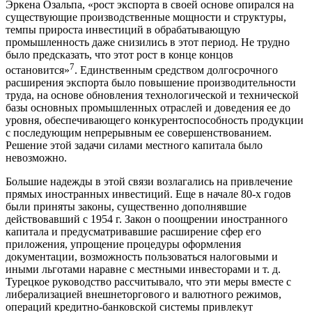
Эркена Озальпа, «рост экспорта в своей основе опирался на
существующие производственные мощности и структуры,
темпы прироста инвестиций в обрабатывающую
промышленность даже снизились в этот период. Не трудно
было предсказать, что этот рост в конце концов
7
остановится»
. Единственным средством долгосрочного
расширения экспорта было повышение производительности
труда, на основе обновления технологической и технической
базы основных промышленных отраслей и доведения ее до
уровня, обеспечивающего конкурентоспособность продукции
с последующим непрерывным ее совершенствованием.
Решение этой задачи силами местного капитала было
невозможно.
Большие надежды в этой связи возлагались на привлечение
прямых иностранных инвестиций. Еще в начале 80-х годов
были приняты законы, существенно дополнявшие
действовавший с 1954 г. Закон о поощрении иностранного
капитала и предусматривавшие расширение сфер его
приложения, упрощение процедуры оформления
документации, возможность пользоваться налоговыми и
иными льготами наравне с местными инвесторами и т. д.
Турецкое руководство рассчитывало, что эти меры вместе с
либерализацией внешнеторгового и валютного режимов,
операций кредитно-банковской системы привлекут