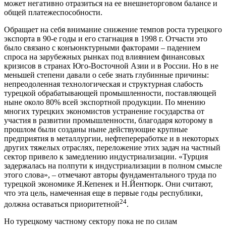
может негативно отразиться на ее внешнеторговом балансе и
общей платежеспособности.
Обращает на себя внимание снижение темпов роста турецкого
экспорта в 90-е годы и его стагнация в 1998 г. Отчасти это
было связано с конъюнктурными факторами – падением
спроса на зарубежных рынках под влиянием финансовых
кризисов в странах Юго-Восточной Азии и в России. Но в не
меньшей степени давали о себе знать глубинные причины:
непреодоленная технологическая и структурная слабость
турецкой обрабатывающей промышленности, поставляющей
ныне около 80% всей экспортной продукции. По мнению
многих турецких экономистов устранение государства от
участия в развитии промышленности, благодаря которому в
прошлом были созданы ныне действующие крупные
предприятия в металлургии, нефтепереработке и в некоторых
других тяжелых отраслях, переложение этих задач на частный
сектор привело к замедлению индустриализации. «Турция
задержалась на полпути к индустриализации в полном смысле
этого слова», – отмечают авторы фундаментального труда по
турецкой экономике Я.Кепенек и Н.Йентюрк. Они считают,
что эта цель, намеченная еще в первые годы республики,
24
должна оставаться приоритетной
.
Но турецкому частному сектору пока не по силам