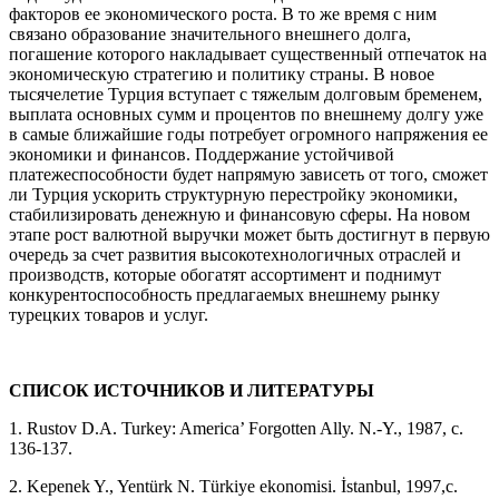
факторов ее экономического роста. В то же время с ним
связано образование значительного внешнего долга,
погашение которого накладывает существенный отпечаток на
экономическую стратегию и политику страны. В новое
тысячелетие Турция вступает с тяжелым долговым бременем,
выплата основных сумм и процентов по внешнему долгу уже
в самые ближайшие годы потребует огромного напряжения ее
экономики и финансов. Поддержание устойчивой
платежеспособности будет напрямую зависеть от того, сможет
ли Турция ускорить структурную перестройку экономики,
стабилизировать денежную и финансовую сферы. На новом
этапе рост валютной выручки может быть достигнут в первую
очередь за счет развития высокотехнологичных отраслей и
производств, которые обогатят ассортимент и поднимут
конкурентоспособность предлагаемых внешнему рынку
турецких товаров и услуг.
СПИСОК ИСТОЧНИКОВ И ЛИТЕРАТУРЫ
1. Rustov D.A. Turkey: America’ Forgotten Ally. N.-Y., 1987, c.
136-137.
2. Kepenek Y., Yentürk N. Türkiye ekonomisi. İstanbul, 1997,c.