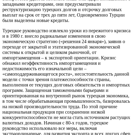
западными кредиторами, они предусматривали
реструктуризацию турецких долгов и отсрочку долговых
выплат на срок от трех до пяти лет, Одновременно Турции
были выделены новые кредиты.
Турецкое руководство извлекло уроки из пережитого кризиса
и в 1980 г. внесло радикальные изменения в свою
экономическую стратегию («решения 24 января»), заявив о
переходе от закрытой и этатизированной экономической
системы к открытой и целиком рыночной, от
импортзамещения – к экспортной ориентации. Кризис
обнажил неэффективность импортзамещения и
недостижимость его изначальной цели –
«самоподдерживающегося роста», несостоятельность данной
модели с точки зрения платежеспособности страны,
выполнения ее текущих долговых обязательств и импортных
программ. Защищенная таможенными барьерами и
ориентированная на внутренний рынок турецкая экономика,
в том числе обрабатывающая промышленность, базировалась
на низкой производительности труда. По этой причине
национальная продукция при сохранении низкой
конкурентоспособности не могла стать источником растущих
валютных доходов. Начиная с 80-х годов, турецкое
руководство использовало все меры, включая
экстраординарные, для развития экспорта и всех других сфер