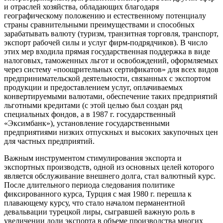
и отраслей хозяйства, обладающих благодаря
географическому положению и естественному потенциалу
страны сравнительными преимуществами и способных
зарабатывать валюту (туризм, транзитная торговля, транспорт,
экспорт рабочей силы и услуг фирм-подрядчиков). В число
этих мер входила прямая государственная поддержка в виде
налоговых, таможенных льгот и освобождений, оформляемых
через систему «поощрительных сертификатов» для всех видов
предпринимательской деятельности, связанных с экспортом
продукции и предоставлением услуг, оплачиваемых
конвертируемыми валютами, обеспечение таких предприятий
льготными кредитами (с этой целью был создан ряд
специальных фондов, а в 1987 г. государственный
«Эксимбанк»), установление государственными
предприятиями низких отпускных и высоких закупочных цен
для частных предприятий.
Важным инструментом стимулирования экспорта и
экспортных производств, одной из основных целей которого
является обслуживание внешнего долга, стал валютный курс.
После длительного периода следования политике
фиксированного курса, Турция с мая 1980 г. перешла к
плавающему курсу, что стало началом перманентной
девальвации турецкой лиры, сыгравшей важную роль в
увеличении доли экспорта в объеме производства многих