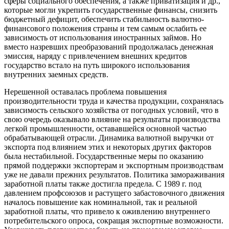
сферы социального обеспечения, а также приватизация и др.,
которые могли укрепить государственные финансы, снизить
бюджетный дефицит, обеспечить стабильность валютно-
финансового положения страны и тем самым ослабить ее
зависимость от использования иностранных займов. Но
вместо назревших преобразований продолжалась денежная
эмиссия, наряду с привлечением внешних кредитов
государство встало на путь широкого использования
внутренних заемных средств.
Нерешенной оставалась проблема повышения
производительности труда и качества продукции, сохранялась
зависимость сельского хозяйства от погодных условий, что в
свою очередь оказывало влияние на результаты производства
легкой промышленности, остававшейся основной частью
обрабатывающей отрасли. Динамика валютной выручки от
экспорта под влиянием этих и некоторых других факторов
была нестабильной. Государственные меры по оказанию
прямой поддержки экспортерам и экспортным производствам
уже не давали прежних результатов. Политика замораживания
заработной платы также достигла предела. С 1989 г. под
давлением профсоюзов и растущего забастовочного движения
началось повышение как номинальной, так и реальной
заработной платы, что привело к оживлению внутреннего
потребительского опроса, сокращая экспортные возможности.