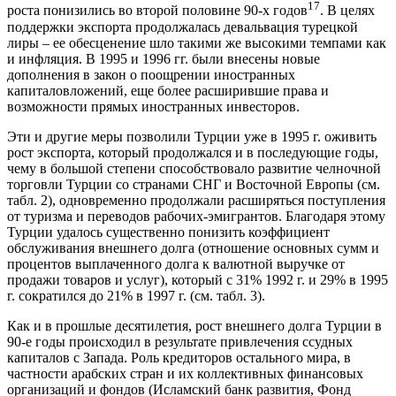
17
роста понизились во второй половине 90-х годов
. В целях
поддержки экспорта продолжалась девальвация турецкой
лиры – ее обесценение шло такими же высокими темпами как
и инфляция. В 1995 и 1996 гг. были внесены новые
дополнения в закон о поощрении иностранных
капиталовложений, еще более расширившие права и
возможности прямых иностранных инвесторов.
Эти и другие меры позволили Турции уже в 1995 г. оживить
рост экспорта, который продолжался и в последующие годы,
чему в большой степени способствовало развитие челночной
торговли Турции со странами СНГ и Восточной Европы (см.
табл. 2), одновременно продолжали расширяться поступления
от туризма и переводов рабочих-эмигрантов. Благодаря этому
Турции удалось существенно понизить коэффициент
обслуживания внешнего долга (отношение основных сумм и
процентов выплаченного долга к валютной выручке от
продажи товаров и услуг), который с 31% 1992 г. и 29% в 1995
г. сократился до 21% в 1997 г. (см. табл. 3).
Как и в прошлые десятилетия, рост внешнего долга Турции в
90-е годы происходил в результате привлечения ссудных
капиталов с Запада. Роль кредиторов остального мира, в
частности арабских стран и их коллективных финансовых
организаций и фондов (Исламский банк развития, Фонд