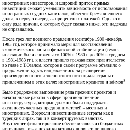
иностранных инвесторов, и широкий приток прямых
инвестиций сможет уменьшить зависимость от использования
иностранных ссудных капиталов, облегчит бремя внешнего
долга, в первую очередь – процентных платежей. Однако в
силу ряда причин, о которых будет сказано ниже, эти надежды
не оправдались.
После трех лет военного правления (сентябрь 1980 -декабрь
1983 гг.), которое принимало меры для восстановления
экономического роста и финансовой стабилизации (темпы
инфляции были снижены со 100% в 1980 г. до 30% в среднем
в 1981-1983 гг.), к власти пришло гражданское правительство
во главе с Т.Озалом, которое в своей программе объявило о
продолжении курса, направленного на расширение
производственного и экспортного потенциала страны с
8
привлечением в этих целях иностранных кредитов и займов
.
Было продолжено выполнение ряда прежних проектов и
начаты новые работы в сфере производственной
инфраструктуры, которые должны были поддержать
активность частных предпринимателей – местных и
иностранных. Возросли инвестиционные затраты как в
турецких лирах, так и в конвертируемых валютах.
Внутреннее финансирование обеспечивалось из бюджетных
источников, из-за нехватки которых вновь стали широко