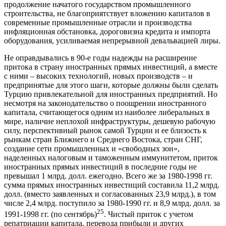
продолжение начатого государством промышленного
строительства, не благоприятствует вложению капиталов в
современные промышленные отрасли и производства
инфляционная обстановка, дороговизна кредита и импорта
оборудования, усиливаемая непрерывной девальвацией лиры.
Не оправдывались в 90-е годы надежды на расширение
притока в страну иностранных прямых инвестиций, а вместе
с ними – высоких технологий, новых производств – и
предпринятые для этого шаги, которые должны были сделать
Турцию привлекательной для иностранных предприятий. Но
несмотря на законодательство о поощрении иностранного
капитала, считающегося одним из наиболее либеральных в
мире, наличие неплохой инфраструктуры, дешевую рабочую
силу, перспективный рынок самой Турции и ее близость к
рынкам стран Ближнего и Среднего Востока, стран СНГ,
создание сети промышленных и «свободных зон»,
наделенных налоговым и таможенным иммунитетом, приток
иностранных прямых инвестиций в последние годы не
превышал 1 млрд. долл. ежегодно. Всего же за 1980-1998 гг.
сумма прямых иностранных инвестиций составила 11,2 млрд.
долл. (вместо заявленных и согласованных 23,9 млрд.), в том
числе 2,4 млрд. поступило за 1980-1990 гг. и 8,9 млрд. долл. за
25
1991-1998 гг. (по сентябрь)
. Чистый приток с учетом
репатриации капитала, перевода прибыли и других