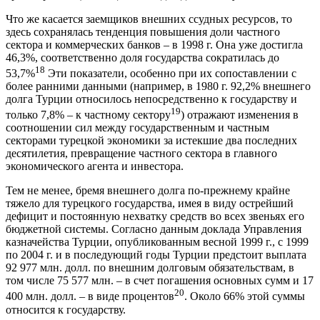
Что же касается заемщиков внешних ссудных ресурсов, то
здесь сохранялась тенденция повышения доли частного
сектора и коммерческих банков – в 1998 г. Она уже достигла
46,3%, соответственно доля государства сократилась до
18
53,7%
Эти показатели, особенно при их сопоставлении с
более ранними данными (например, в 1980 г. 92,2% внешнего
долга Турции относилось непосредственно к государству и
19
только 7,8% – к частному сектору
) отражают изменения в
соотношении сил между государственным и частным
секторами турецкой экономики за истекшие два последних
десятилетия, превращение частного сектора в главного
экономического агента и инвестора.
Тем не менее, бремя внешнего долга по-прежнему крайне
тяжело для турецкого государства, имея в виду острейший
дефицит и постоянную нехватку средств во всех звеньях его
бюджетной системы. Согласно данным доклада Управления
казначейства Турции, опубликованным весной 1999 г., с 1999
по 2004 г. и в последующий годы Турции предстоит выплата
92 977 млн. долл. по внешним долговым обязательствам, в
том числе 75 577 млн. – в счет погашения основных сумм и 17
20
400 млн. долл. – в виде процентов
. Около 66% этой суммы
относится к государству.