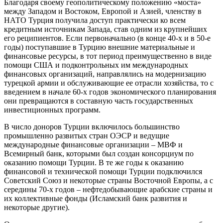
Благодаря своему геополитическому положению «моста»
между Западом и Востоком, Европой и Азией, членству в
НАТО Турция получила доступ практически ко всем
кредитным источникам Запада, став одним из крупнейших
его реципиентов. Если первоначально (в конце 40-х и в 50-е
годы) поступавшие в Турцию внешние материальные и
финансовые ресурсы, в тот период преимущественно в виде
помощи США и подконтрольных им международных
финансовых организаций, направлялись на модернизацию
турецкой армии и обслуживающие ее отрасли хозяйства, то с
введением в начале 60-х годов экономического планирования
они превращаются в составную часть государственных
инвестиционных программ.
В число доноров Турции включилось большинство
промышленно развитых стран ОЭСР и ведущие
международные финансовые организации – МВФ и
Всемирный банк, которыми был создан консорциум по
оказанию помощи Турции. В те же годы к оказанию
финансовой и технической помощи Турции подключился
Советский Союз и некоторые страны Восточной Европы, а с
середины 70-х годов – нефтедобывающие арабские страны и
их коллективные фонды (Исламский банк развития и
некоторые другие).