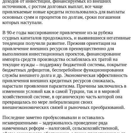
доходов от инвестиций, финансируемых из внешних
источников, с ростом долговых выплат, все чаще
привлекаемые новые кредиты использовались для выплаты
основных сумм и процентов по долгам, сроки погашения
которых наступали.
В 90-е годы массированное привлечение из-за рубежа
ссудных капиталов продолжалось, и выявившиеся негативные
тенденции получили развитие. Прежняя ориентация на
привлечение внешних ресурсов преимущественно для
выполнения инвестиционных проектов, финансирование
импорта средств производства ослаблялась их тратой на
текущие нужды – поддержку бюджетной системы, покрытие
бюджетных дефицитов, бесперебойное функционирования
службы внешнего долга и др. Экономическая эффективность
привлечения внешних кредитных ресурсов снижалась,
нарастали проявления паразитизма. Причины заключались в
изменении условий как в самой Турции, так и в мировой
хозяйственной системе, в органическую часть которой она
превращалась по мере либерализации своих
внешнеэкономических связей и рыночных преобразований.
Последние заметно пробуксовывали и оставались
незавершенными – задерживалось проведение ряда
намеченных реформ – налоговой, сельскохозяйственной,