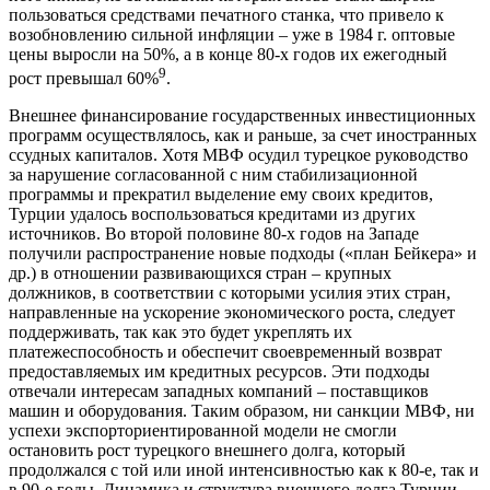
пользоваться средствами печатного станка, что привело к
возобновлению сильной инфляции – уже в 1984 г. оптовые
цены выросли на 50%, а в конце 80-х годов их ежегодный
9
рост превышал 60%
.
Внешнее финансирование государственных инвестиционных
программ осуществлялось, как и раньше, за счет иностранных
ссудных капиталов. Хотя МВФ осудил турецкое руководство
за нарушение согласованной с ним стабилизационной
программы и прекратил выделение ему своих кредитов,
Турции удалось воспользоваться кредитами из других
источников. Во второй половине 80-х годов на Западе
получили распространение новые подходы («план Бейкера» и
др.) в отношении развивающихся стран – крупных
должников, в соответствии с которыми усилия этих стран,
направленные на ускорение экономического роста, следует
поддерживать, так как это будет укреплять их
платежеспособность и обеспечит своевременный возврат
предоставляемых им кредитных ресурсов. Эти подходы
отвечали интересам западных компаний – поставщиков
машин и оборудования. Таким образом, ни санкции МВФ, ни
успехи экспорториентированной модели не смогли
остановить рост турецкого внешнего долга, который
продолжался с той или иной интенсивностью как к 80-е, так и
в 90-е годы. Динамика и структура внешнего долга Турции