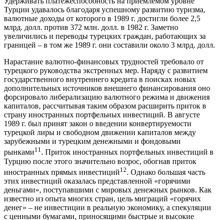
Удерживать платежеспособность на приемлемом уровне
Турции удавалось благодаря успешному развитию туризма,
валютные доходы от которого в 1989 г. достигли более 2,5
млрд. долл. против 372 млн. долл. в 1982 г. Заметно
увеличились и переводы турецких граждан, работающих за
границей – в том же 1989 г. они составили около 3 млрд. долл.
Нарастание валютно-финансовых трудностей требовало от
турецкого руководства экстренных мер. Наряду с развитием
государственного внутреннего кредита в поисках новых
дополнительных источников внешнего финансирования оно
форсировало либерализацию валютного режима и движения
капиталов, рассчитывая таким образом расширить приток в
страну иностранных портфельных инвестиций. В августе
1989 г. был принят закон о введении конвертируемости
турецкой лиры и свободном движении капиталов между
зарубежными и турецким денежными и фондовыми
11
рынками
. Приток иностранных портфельных инвестиций в
Турцию после этого значительно возрос, обогнав приток
12
иностранных прямых инвестиций
. Однако большая часть
этих инвестиций оказалась представленной «горячими
деньгами», поступавшими с мировых денежных рынков. Как
известно из опыта многих стран, цель миграций «горячих
денег» – не инвестиции в реальную экономику, а спекуляции
с ценными бумагами, приносящими быстрые и высокие