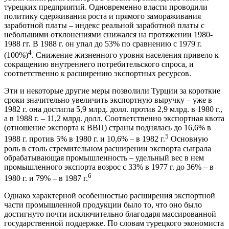
турецких предприятий. Одновременно власти проводили
политику сдерживания роста и прямого замораживания
заработной платы – индекс реальной заработной платы с
небольшими отклонениями снижался на протяжении 1980-
1988 гг. В 1988 г. он упал до 53% по сравнению с 1979 г.
4
(100%)
. Снижение жизненного уровня населения привело к
сокращению внутреннего потребительского спроса, и
соответственно к расширению экспортных ресурсов.
Эти и некоторые другие меры позволили Турции за короткие
сроки значительно увеличить экспортную выручку – уже в
1982 г. она достигла 5,9 млрд. долл. против 2,9 млрд. в 1980 г.,
а в 1988 г. – 11,2 млрд. долл. Соответственно экспортная квота
(отношение экспорта к ВВП) страны поднялась до 16,6% в
5
1988 г. против 5% в 1980 г. и 10,6% – в 1982 г.
Основную
роль в столь стремительном расширении экспорта сыграла
обрабатывающая промышленность – удельный вес в нем
промышленного экспорта возрос с 33% в 1977 г. до 36% – в
6
1980 г. и 79% – в 1987 г.
Однако характерной особенностью расширения экспортной
части промышленной продукции было то, что оно было
достигнуто почти исключительно благодаря массированной
государственной поддержке. По словам турецкого экономиста