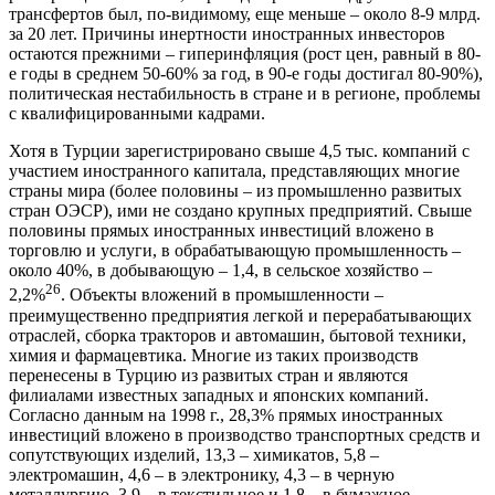
трансфертов был, по-видимому, еще меньше – около 8-9 млрд.
за 20 лет. Причины инертности иностранных инвесторов
остаются прежними – гиперинфляция (рост цен, равный в 80-
е годы в среднем 50-60% за год, в 90-е годы достигал 80-90%),
политическая нестабильность в стране и в регионе, проблемы
с квалифицированными кадрами.
Хотя в Турции зарегистрировано свыше 4,5 тыс. компаний с
участием иностранного капитала, представляющих многие
страны мира (более половины – из промышленно развитых
стран ОЭСР), ими не создано крупных предприятий. Свыше
половины прямых иностранных инвестиций вложено в
торговлю и услуги, в обрабатывающую промышленность –
около 40%, в добывающую – 1,4, в сельское хозяйство –
26
2,2%
. Объекты вложений в промышленности –
преимущественно предприятия легкой и перерабатывающих
отраслей, сборка тракторов и автомашин, бытовой техники,
химия и фармацевтика. Многие из таких производств
перенесены в Турцию из развитых стран и являются
филиалами известных западных и японских компаний.
Согласно данным на 1998 г., 28,3% прямых иностранных
инвестиций вложено в производство транспортных средств и
сопутствующих изделий, 13,3 – химикатов, 5,8 –
электромашин, 4,6 – в электронику, 4,3 – в черную
металлургию, 3,9 – в текстильное и 1,8 – в бумажное