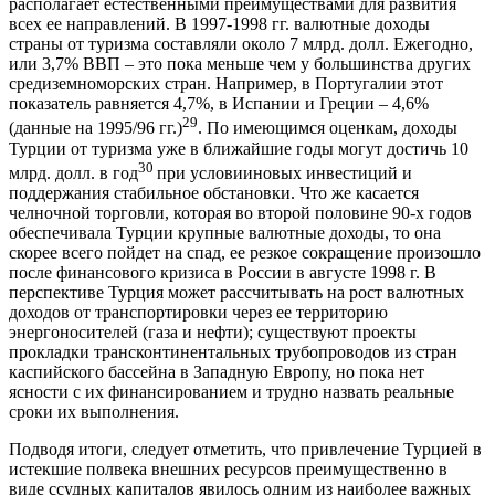
располагает естественными преимуществами для развития
всех ее направлений. В 1997-1998 гг. валютные доходы
страны от туризма составляли около 7 млрд. долл. Ежегодно,
или 3,7% ВВП – это пока меньше чем у большинства других
средиземноморских стран. Например, в Португалии этот
показатель равняется 4,7%, в Испании и Греции – 4,6%
29
(данные на 1995/96 гг.)
. По имеющимся оценкам, доходы
Турции от туризма уже в ближайшие годы могут достичь 10
30
млрд. долл. в год
при условииновых инвестиций и
поддержания стабильное обстановки. Что же касается
челночной торговли, которая во второй половине 90-х годов
обеспечивала Турции крупные валютные доходы, то она
скорее всего пойдет на спад, ее резкое сокращение произошло
после финансового кризиса в России в августе 1998 г. В
перспективе Турция может рассчитывать на рост валютных
доходов от транспортировки через ее территорию
энергоносителей (газа и нефти); существуют проекты
прокладки трансконтинентальных трубопроводов из стран
каспийского бассейна в Западную Европу, но пока нет
ясности с их финансированием и трудно назвать реальные
сроки их выполнения.
Подводя итоги, следует отметить, что привлечение Турцией в
истекшие полвека внешних ресурсов преимущественно в
виде ссудных капиталов явилось одним из наиболее важных