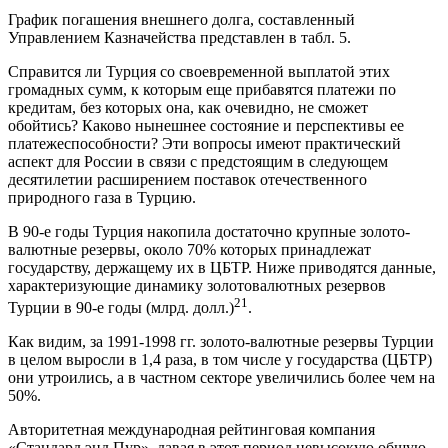
График погашения внешнего долга, составленный
Управлением Казначейства представлен в табл. 5.
Справится ли Турция со своевременной выплатой этих
громадных сумм, к которым еще прибавятся платежи по
кредитам, без которых она, как очевидно, не сможет
обойтись? Каково нынешнее состояние и перспективы ее
платежеспособности? Эти вопросы имеют практический
аспект для России в связи с предстоящим в следующем
десятилетии расширением поставок отечественного
природного газа в Турцию.
В 90-е годы Турция накопила достаточно крупные золото-
валютные резервы, около 70% которых принадлежат
государству, держащему их в ЦБТР. Ниже приводятся данные,
характеризующие динамику золотовалютных резервов
21
Турции в 90-е годы (млрд. долл.)
.
Как видим, за 1991-1998 гг. золото-валютные резервы Турции
в целом выросли в 1,4 раза, в том числе у государства (ЦБТР)
они утроились, а в частном секторе увеличились более чем на
50%.
Авторитетная международная рейтинговая компания
«Стандард энд Пур», давая в этот период невысокую общую