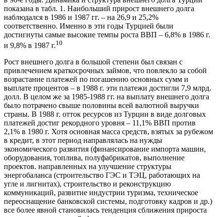
показана в табл. 1. Наибольший прирост внешнего долга
наблюдался в 1986 и 1987 гг. – на 26,9 и 25,2%
соответственно. Именно в эти годы Турцией были
достигнуты самые высокие темпы роста ВВП – 6,8% в 1986 г.
10
и 9,8% в 1987 г.
Рост внешнего долга в большой степени был связан с
привлечением краткосрочных займов, что повлекло за собой
возрастание платежей по погашению основных сумм и
выплате процентов – в 1988 г. эти платежи достигли 7,9 млрд.
долл. В целом же за 1985-1988 гг. на выплату внешнего долга
было потрачено свыше половины всей валютной выручки
страны. В 1988 г. отток ресурсов из Турции в виде долговых
платежей достиг рекордного уровня – 11,1% ВВП против
2,1% в 1980 г. Хотя основная масса средств, взятых за рубежом
в кредит, в этот период направлялась на нужды
экономического развития (финансирование импорта машин,
оборудования, топлива, полуфабрикатов, выполнение
проектов. направленных на улучшение структуры
энергобаланса (строительство ГЭС и ТЭЦ, работающих на
угле и лигнитах), строительство и реконструкцию
коммуникаций, развитие индустрии туризма, техническое
переоснащение банковской системы, подготовку кадров и др.)
все более явной становилась тенденция сближения прироста