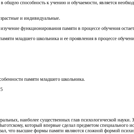
е в общую способность к учению и обучаемости, является необх
озрастные и индивидуальные.
у изучение функционирования памяти в процессе обучения остае
амяти младшего школьника и ее проявления в процессе обучени
собенности памяти младшего школьника.
25
нтральных, наиболее существенных глав психологической науки.
ыготскому, который впервые сделал предметом специального ис
азал, что высшие формы памяти являются сложной формой психи