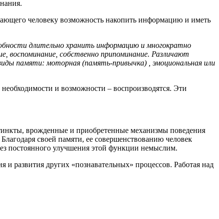
нания.
, дающего человеку возможность накопить информацию и иметь
собности длительно хранить информацию и многократно
ние, воспоминание, собственно припоминание. Различают
виды памяти: моторная (память-привычка) , эмоциональная или
и необходимости и возможности – воспроизводятся. Эти
стинкты, врожденные и приобретенные механизмы поведения
 Благодаря своей памяти, ее совершенствованию человек
а без постоянного улучшения этой функции немыслим.
ия и развития других «познавательных» процессов. Работая над