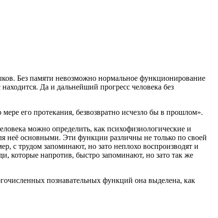
выков. Без памяти невозможно нормальное функционирование
с находится. Да и дальнейший прогресс человека без
мере его протекания, безвозвратно исчезло бы в прошлом».
 человека можно определить, как психофизиологические и
я неё основными. Эти функции различны не только по своей
мер, с трудом запоминают, но зато неплохо воспроизводят и
, которые напротив, быстро запоминают, но зато так же
огочисленных познавательных функций она выделена, как