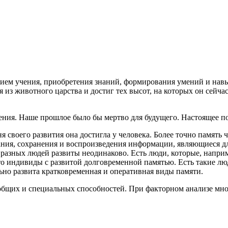
овием учения, приобретения знаний, формирования умений и на
 из животного царства и достиг тех высот, на которых он сейча
ния. Наше прошлое было бы мертво для будущего. Настоящее по 
я своего развития она достигла у человека. Более точно память
ия, сохранения и воспроизведения информации, являющиеся дл
у разных людей развиты неодинаково. Есть люди, которые, напри
 индивиды с развитой долговременной памятью. Есть такие люди
ильно развита кратковременная и оперативная виды памяти.
 общих и специальных способностей. При факторном анализе мн