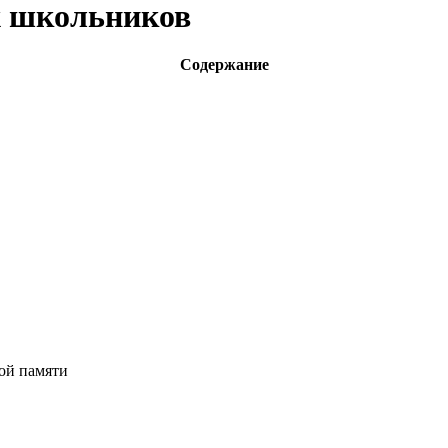
х школьников
Содержание
ой памяти