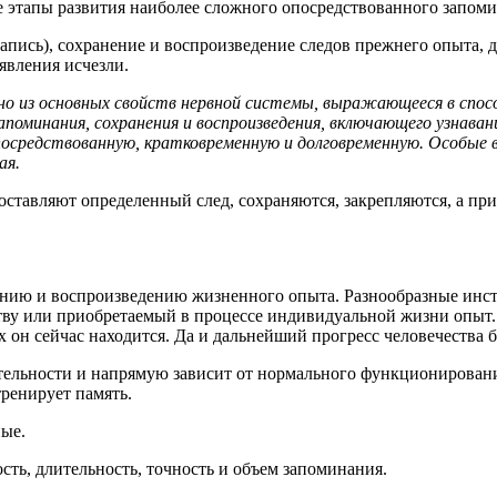
 этапы развития наиболее сложного опосредствованного запоми
(запись), сохранение и воспроизведение следов прежнего опыта
явления исчезли.
дно из основных свойств нервной системы, выражающееся в спо
запоминания, сохранения и воспроизведения, включающего узнава
посредствованную, кратковременную и долговременную. Особые 
ая.
оставляют определенный след, сохраняются, закрепляются, а пр
нению и воспроизведению жизненного опыта. Разнообразные ин
ству или приобретаемый в процессе индивидуальной жизни опыт.
ых он сейчас находится. Да и дальнейший прогресс человечеств
еятельности и напрямую зависит от нормального функционирован
тренирует память.
ные.
сть, длительность, точность и объем запоминания.