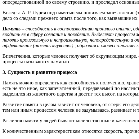
опосредствованной по своему строению, и проследил основные
Вслед за А. Р. Лурия под памятью мы понимаем запечатление 
дело со следами прежнего опыта после того, как вызвавшие их 
Память
– способность к воспроизведению прошлого опыта, о
вводить ее в сферу сознания и поведения. Выделяют процессы 
память произвольную и непроизвольную, непосредственную и о
аффективная (память «чувств») , образная и словесно-логическ
Впечатления, которые человек получает об окружающем мире, 
процессы называются памятью.
3. Сущность и развитие процесса
Память можно определить как способность к получению, хра
есть не что иное, как запечатленный, передаваемый по наслед
выделился из животного царства и достиг тех высот, на котор
Развитие памяти в целом зависит от человека, от сферы его д
тем или иным процессом человек не задумываясь, развивает и 
Различия памяти у людей бывают количественные и качествен
К количественным характеристикам относятся скорость, прочно