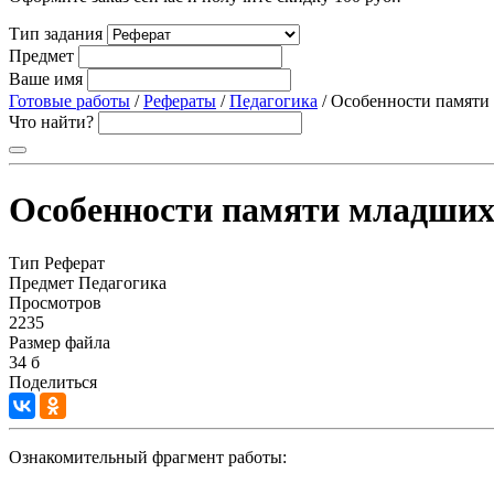
Тип задания
Предмет
Ваше имя
Готовые работы
/
Рефераты
/
Педагогика
/ Особенности памяти
Что найти?
Особенности памяти младши
Тип
Реферат
Предмет
Педагогика
Просмотров
2235
Размер файла
34 б
Поделиться
Ознакомительный фрагмент работы: