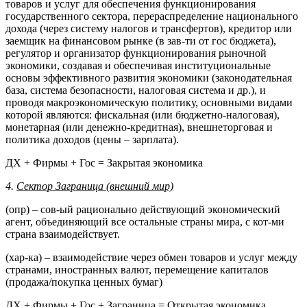
товаров и услуг для обеспечения функционирования
государственного сектора, перераспределение национального
дохода (через систему налогов и трансфертов), кредитор или
заемщик на финансовом рынке (в зав-ти от гос бюджета),
регулятор и организатор функционирования рыночной
экономики, создавая и обеспечивая институциональные
основы эффективного развития экономики (законодательная
база, система безопасности, налоговая система и др.), и
проводя макроэкономическую политику, основными видами
которой являются: фискальная (или бюджетно-налоговая),
монетарная (или денежно-кредитная), внешнеторговая и
политика доходов (цены – зарплата).
ДХ + Фирмы + Гос = Закрытая экономика
4.
Сектор Заграница (внешний мир)
(опр) – сов-ый рационально действующий экономический
агент, объединяющий все остальные страны мира, с кот-ми
страна взаимодействует.
(хар-ка) – взаимодействие через обмен товаров и услуг между
странами, иностранных валют, перемещение капиталов
(продажа/покупка ценных бумаг)
ДХ + Фирмы + Гос + Заграница = Открытая экономика