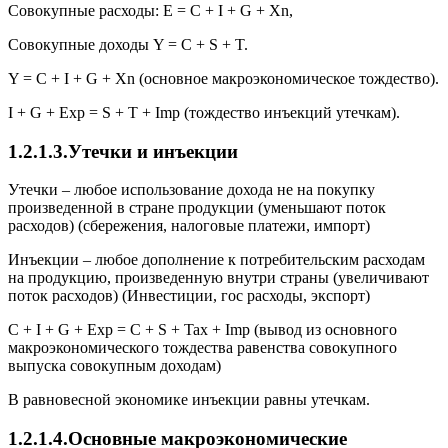
Совокупные расходы: E = C + I + G + Xn,
Совокупные доходы Y = C + S + T.
Y = C + I + G + Xn (основное макроэкономическое тождество).
I + G + Exp = S + T + Imp (тождество инъекций утечкам).
1.2.1.3.Утечки и инъекции
Утечки – любое использование дохода не на покупку
произведенной в стране продукции (уменьшают поток
расходов) (сбережения, налоговые платежи, импорт)
Инъекции – любое дополнение к потребительским расходам
на продукцию, произведенную внутри страны (увеличивают
поток расходов) (Инвестиции, гос расходы, экспорт)
C + I + G + Exp = C + S + Tax + Imp (вывод из основного
макроэкономического тождества равенства совокупного
выпуска совокупным доходам)
В равновесной экономике инъекции равны утечкам.
1.2.1.4.Основные макроэкономические