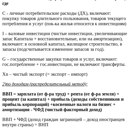
где
C - личные потребительские расходы (ДХ), включают:
покупку товаров длительного пользования, товаров текущего
потребления и услуг (пок-ка жилья относится к инвестициям)
I – валовые инвестиции (чистые инвестиции, увеличивающие
запас Капитала + восстановительные, или на амортизацию),
включают: в основной капитал, жилищное строительство, в
запасы (подсчитывается изменение запасов за год).
G – государственные закупки товаров и услуг, включают:
гос.потребление + гос.инвестиции, не включают трансферты.
Xn – чистый экспорт (= экспорт – импорт)
2)по доходам (распределительный метод);
ВВП = зарплата (от ф-ра труд) + рента (от ф-ра земля) +
процент (за капитал) + прибыль (доходы собственников и
прибыль корпораций) +косвенные налоги на бизнес +
амортизация - ЧФД (чистый факторный доход)
ВВП + ЧФД (доход граждан заграницей – доход иностранцев
внутри страны) = ВНП