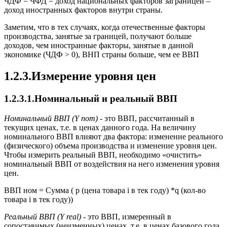
ЧДФ = ЧФД = доход национальных факторов заграницей –
доход иностранных факторов внутри страны.
Заметим, что в тех случаях, когда отечественные факторы
производства, занятые за границей, получают больше
доходов, чем иностранные факторы, занятые в данной
экономике (ЧДФ > 0), ВНП страны больше, чем ее ВВП
1.2.3.Измерение уровня цен
1.2.3.1.Номинальный и реальный ВВП
Номинальный ВВП (Y
nom
)
- это ВВП, рассчитанный в
текущих ценах, т.е. в ценах данного года. На величину
номинального ВВП влияют два фактора: изменение реального
(физического) объема производства и изменение уровня цен.
Чтобы измерить реальный ВВП, необходимо «очистить»
номинальный ВВП от воздействия на него изменения уровня
цен.
ВВП ном = Сумма ( p (цена товара i в тек году) *q (кол-во
товара i в тек году))
Реальный ВВП (Y
real
)
- это ВВП, измеренный в
сопоставимых (неизменных) ценах, т.е. в ценах базового года.