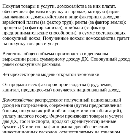
Покупая товары и услуги, домохозяйства за них платят,
обеспечивая фирмам выручку от продаж, которую фирмы
выплачивают домохозяйствам в виде факторных доходов:
заработной платы (за фактор труд); ренты (за фактор землю);
процента (за фактор капитал); прибыли (за фактор
предпринимательские способности), в сумме составляющих
совокупный доход. Полученные доходы домохозяйства тратят
на покупку товаров и услуг.
Величина общего объема производства в денежном
выражении равна суммарному доходу ДХ. Совокупный доход
равен совокупным расходам.
Четырехсекторная модель открытой экономики
От продажи всех факторов производства (труд, земля,
капитал, предпр.рес-сы) получается национальный доход.
Домохозяйства
распределяют полученный национальный
доход на потребление, сбережения (путем предоставления
банкам, покупки акций и облиг фирм или гос облигаций),
уплату налогов гос-ву.
Фирмы
производят товары и услуги
для ДХ, гос и экспорта, продают (кредитуются) ценные
бумаги ДХ или гос на финн.рынке для обеспечения
инвестиционных расходов, осуществляемых на товарном