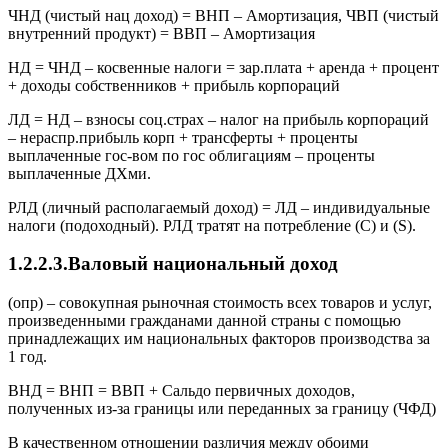
ЧНД (чистый нац доход) = ВНП – Амортизация, ЧВП (чистый
внутренний продукт) = ВВП – Амортизация
НД = ЧНД – косвенные налоги = зар.плата + аренда + процент
+ доходы собственников + прибыль корпораций
ЛД = НД – взносы соц.страх – налог на прибыль корпораций
– нераспр.прибыль корп + трансферты + проценты
выплаченные гос-вом по гос облигациям – проценты
выплаченные ДХми.
РЛД (личный располагаемый доход) = ЛД – индивидуальные
налоги (подоходный). РЛД тратят на потребление (C) и (S).
1.2.2.3.Валовый национальный доход
(опр) – совокупная рыночная стоимость всех товаров и услуг,
произведенными гражданами данной страны с помощью
принадлежащих им национальных факторов производства за
1 год.
ВНД = ВНП = ВВП + Сальдо первичных доходов,
полученных из-за границы или переданных за границу (ЧФД)
В качественном отношении различия между обоими