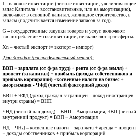
I – валовые инвестиции (чистые инвестиции, увеличивающие
запас Капитала + восстановительные, или на амортизацию),
включают: в основной капитал, жилищное строительство, в
запасы (подсчитывается изменение запасов за год).
G – государственные закупки товаров и услуг, включают:
гос.потребление + гос.инвестиции, не включают трансферты.
Xn – чистый экспорт (= экспорт – импорт)
2)по доходам (распределительный метод);
ВВП = зарплата (от ф-ра труд) + рента (от ф-ра земля) +
процент (за капитал) + прибыль (доходы собственников и
прибыль корпораций) +косвенные налоги на бизнес +
амортизация - ЧФД (чистый факторный доход)
ВВП + ЧФД (доход граждан заграницей – доход иностранцев
внутри страны) = ВНП
ЧНД (чистый нац доход) = ВНП – Амортизация, ЧВП (чистый
внутренний продукт) = ВВП – Амортизация
НД = ЧНД – косвенные налоги = зар.плата + аренда + процент
+ доходы собственников + прибыль корпораций