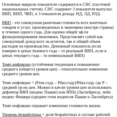
Основные макроэк показатели содержатся в СНС (системой
национальных счетов). СНС содержит 3 показателя выпуска:
ВВП, ВНП, ЧВП, и 3 показателя дохода: НД, ЛД, РЛД.
ВВП
- это совокупная рыночная стоимость всех конечных
товаров и услуг, произведенных в экономике (внутри страны)
в течение одного года. Для оценки общей эф-ти
функционирования экономики. Представляет собой как
совокупный доход всех эк.агентов, так и общий объем
расходов на производство. Денежный показатель (если
измерен в ценах базового года – то реальный ВВП, если в
ценах текущего года – то номинальный ВВП)
Темп инфляции
(устойчивая тенденция к повышению
среднего (общего) уровня цен) – относительное изменение
среднего уровня цен.
Темп инфляции = (Pтек.году – Pбаз.году)/Pбаз.году, где P –
средний ур-нь цен. Можно в кач-ве уровня цен использовать
дефлятор ВВП (индекс Пааше) или ИПЦ (Ласпейреса), либо
индекс Фишера (среднее геом индексов Пааше и Ласпейреса)
Темп инфляции отражает изменение стоимости жизни.
Уровень безработицы
= доля безработных в составе рабочей