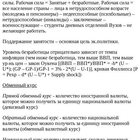
силы. Рабочая сила = Занятые + безработные. Рабочая сила =
все население страны – лица в нетрудоспособном возрасте
(молодежь и пенсионеры) – недееспособные (психбольные) –
нетрудоспособные (инвалиды) – заключенные –
военнослужащие – студенты дневных отделений Вузов – не
желающие работать.
Поддержание занятости – основная цель эк.политики.
Уровень безработицы отрицательно зависит от темпа
инфляции (чем ниже безработица, тем выше ВВП, тем выше
ур-нь цен – закон Оукена [(ВВП – ВВП*)/ВВП* = -b* (U –
U*); (GP – GP-1)/GP-1 = 3% - 2*(U – U-1)], кривая Филлипса [P
= Pexp – d* (U – U*) + Supply shock])
Обменный курс
Прямой
обменный курс
- количество иностранной валюты,
которое можно получить за единицу национальной валюты
(девизный курс)
Обратный
обменный курс
- количество национальной
валюты, которое можно получить за единицу иностранной
валюты (обменный валютный курс)
Номинальный
курс валюты
показывает, сколько денежных