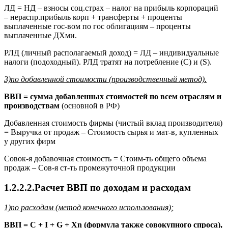
ЛД = НД – взносы соц.страх – налог на прибыль корпораций
– нераспр.прибыль корп + трансферты + проценты
выплаченные гос-вом по гос облигациям – проценты
выплаченные ДХми.
РЛД (личный располагаемый доход) = ЛД – индивидуальные
налоги (подоходный). РЛД тратят на потребление (C) и (S).
3)по добавленной стоимости (производственный метод).
ВВП = сумма добавленных стоимостей по всем отраслям и
производствам
(основной в РФ)
Добавленная стоимость фирмы (чистый вклад производителя)
= Выручка от продаж – Стоимость сырья и мат-в, купленных
у других фирм
Совок-я добавочная стоимость = Стоим-ть общего объема
продаж – Сов-я ст-ть промежуточной продукции
1.2.2.2.Расчет ВВП по доходам и расходам
1)по расходам (метод конечного использования);
ВВП =
C
+
I
+
G
+
Xn
(формула также совокупного спроса),