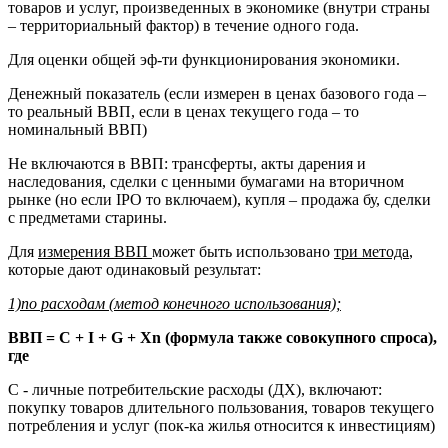
товаров и услуг, произведенных в экономике (внутри страны
– территориальный фактор) в течение одного года.
Для оценки общей эф-ти функционирования экономики.
Денежный показатель (если измерен в ценах базового года –
то реальный ВВП, если в ценах текущего года – то
номинальный ВВП)
Не включаются в ВВП: трансферты, акты дарения и
наследования, сделки с ценными бумагами на вторичном
рынке (но если IPO то включаем), купля – продажа бу, сделки
с предметами старины.
Для
измерения ВВП
может быть использовано
три метода
,
которые дают одинаковый результат:
1)по расходам (метод конечного использования);
ВВП =
C
+
I
+
G
+
Xn
(формула также совокупного спроса),
где
C - личные потребительские расходы (ДХ), включают:
покупку товаров длительного пользования, товаров текущего
потребления и услуг (пок-ка жилья относится к инвестициям)