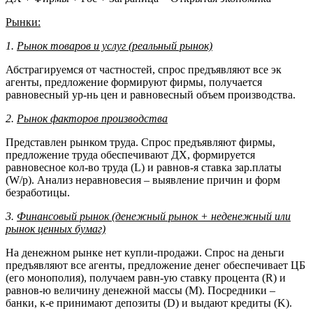
Рынки:
1.
Рынок товаров и услуг (реальный рынок)
Абстрагируемся от частностей, спрос предъявляют все эк
агенты, предложение формируют фирмы, получается
равновесный ур-нь цен и равновесный объем производства.
2.
Рынок факторов производства
Представлен рынком труда. Спрос предъявляют фирмы,
предложение труда обеспечивают ДХ, формируется
равновесное кол-во труда (L) и равнов-я ставка зар.платы
(W/p). Анализ неравновесия – выявление причин и форм
безработицы.
3.
Финансовый рынок (денежный рынок + неденежный или
рынок ценных бумаг)
На денежном рынке нет купли-продажи. Спрос на деньги
предъявляют все агенты, предложение денег обеспечивает ЦБ
(его монополия), получаем равн-ую ставку процента (R) и
равнов-ю величину денежной массы (M). Посредники –
банки, к-е принимают депозиты (D) и выдают кредиты (K).