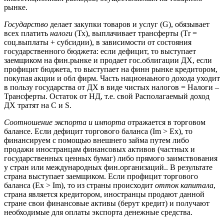
рынке.
Государство
делает закупки товаров и услуг (G), обязывает
всех платить
налоги
(Тх), выплачивает трансферты (Тr =
соц.выплаты + субсидии), в зависимости от состояния
государственного бюджета: если дефицит, то выступает
заемщиком на фин.рынке и продает гос.облигации ДХ, если
профицит бюджета, то выступает на финн рынке кредитором,
покупая акции и обл фирм. Часть национаьного дохода уходит
в пользу государства от ДХ в виде чистых налогов = Налоги –
Трансферты. Остаток от НД, т.е. свой Располагаемый доход
ДХ тратят на C и S.
Соотношение экспорта и импорта
отражается в торговом
балансе. Если дефицит торгового баланса (Im > Ех), то
финансируем с помощью внешнего займа путем либо
продажи иностранцам финансовых активов (частных и
государственных ценных бумаг) либо прямого заимствования
у стран или международных фин.организаций.. В результате
страна выступает заемщиком. Если профицит торгового
баланса (Ех > Im), то из страны происходит
отток капитала
,
страна является кредитором, иностранцы продают данной
стране свои финансовые активы (берут кредит) и получают
необходимые для оплаты экспорта денежные средства.