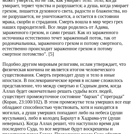
может умереть, но не так, как умирает тело. Тело, когда
умирает, теряет чувства и разрушается; а душа, когда умирает
грехом, лишается духовного света, радости и блаженства, но
не разрушается, не уничтожается, а остается в состоянии
мрака, скорби и страдания. Смерть вошла в мир через грех
наших прародителей. Все люди родились от Адама,
зараженного грехом, и сами грешат. Как из зараженного
источника естественно течет зараженный поток, так от
родоначальника, зараженного грехом и потому смертного,
естественно происходит зараженное грехом и потому
смертное потомство". [5]
Подобно другим мировым религиям, ислам утверждает, что
физическая кончина не является итогом человеческого
существования. Смерть переводит душу и тело в иные
ипостаси. В послекораническое время в исламе сложилось
представление, что между смертью и Судным днем, когда
Аллах будет окончательно решать судьбы всех людей,
существует промежуточное состояние "барзах" ("преграда"
(Коран, 23:100/102). В этом промежутке тела умерших все еще
обладают способностью чувствовать, хотя и находятся в
могилах, а души умерших попадают либо на небеса (души
мусульман), либо в колодец Барахут в Хадрама-уте (души
неверных). Когда Аллах решит, что наступило время для
последнего Суда, то все мертвые будут воскрешены и