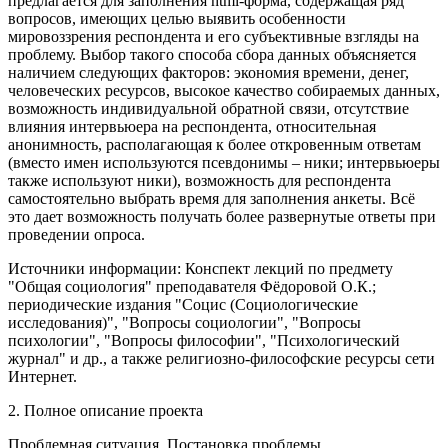
предлагается для заполнения html-форма, содержащая ряд
вопросов, имеющих целью выявить особенности
мировоззрения респондента и его субъективные взгляды на
проблему. Выбор такого способа сбора данных объясняется
наличием следующих факторов: экономия времени, денег,
человеческих ресурсов, высокое качество собираемых данных,
возможность индивидуальной обратной связи, отсутствие
влияния интервьюера на респондента, относительная
анонимность, располагающая к более откровенным ответам
(вместо имен используются псевдонимы – ники; интервьюеры
также используют ники), возможность для респондента
самостоятельно выбрать время для заполнения анкеты. Всё
это дает возможность получать более развернутые ответы при
проведении опроса.
Источники информации: Конспект лекций по предмету
"Общая социология" преподавателя Фёдоровой О.К.;
периодические издания "Социс (Социологические
исследования)", "Вопросы социологии", "Вопросы
психологии", "Вопросы философии", "Психологический
журнал" и др., а также религиозно-философские ресурсы сети
Интернет.
2. Полное описание проекта
Проблемная ситуация. Постановка проблемы.