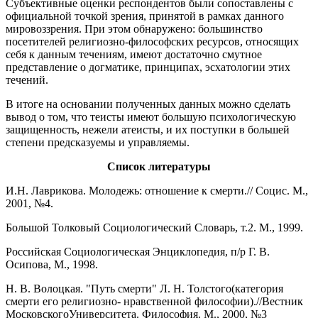
Субъективные оценки респондентов были сопоставлены с
официальной точкой зрения, принятой в рамках данного
мировоззрения. При этом обнаружено: большинство
посетителей религиозно-философских ресурсов, относящих
себя к данным течениям, имеют достаточно смутное
представление о догматике, принципах, эсхатологии этих
течений.
В итоге на основании полученных данных можно сделать
вывод о том, что теисты имеют большую психологическую
защищенность, нежели атеисты, и их поступки в большей
степени предсказуемы и управляемы.
Список литературы
И.Н. Лаврикова. Молодежь: отношение к смерти.// Социс. М.,
2001, №4.
Большой Толковый Социологический Словарь, т.2. М., 1999.
Российская Социологическая Энциклопедия, п/р Г. В.
Осипова, М., 1998.
Н. В. Волоцкая. "Путь смерти" Л. Н. Толстого(категория
смерти его религиозно- нравственной философии).//Вестник
МосковскогоУниверситета. Философия. М., 2000, №3