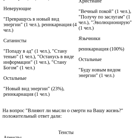
Христиане
Неверующие
"Вечный покой" (1 чел.),
"Получу по заслугам" (1
"Превращусь в новый вид
чел.), "Эволюционирую"
энергии" (1 чел.), реинкарнация (4
(1 чел.)
чел.)
Язычники
Сатанисты
реинкарнация (100%)
"Попаду в ад" (1 чел.), "Стану
тенью" (1 чел.), "Останусь в виде
Остальные
информации" (1 чел.), "Стану
Богом" (1 чел.)
"Буду новым видом
энергии" (1 чел.)
Остальные
"Новый вид энергии" (23%),
реинкарнация (1 чел.)
На вопрос "Влияют ли мысли о смерти на Вашу жизнь?"
положительный ответ дали:
Теисты
Атеисты