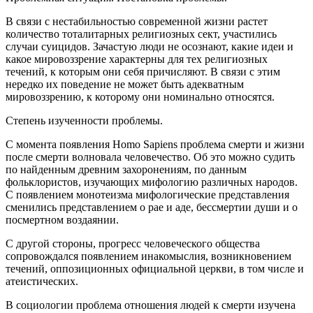
В связи с нестабильностью современной жизни растет
количество тоталитарных религиозных сект, участились
случаи суицидов. Зачастую люди не осознают, какие идеи и
какое мировоззрение характерны для тех религиозных
течений, к которым они себя причисляют. В связи с этим
нередко их поведение не может быть адекватным
мировоззрению, к которому они номинально относятся.
Степень изученности проблемы.
С момента появления Homo Sapiens проблема смерти и жизни
после смерти волновала человечество. Об это можно судить
по найденным древним захоронениям, по данным
фольклористов, изучающих мифологию различных народов.
С появлением монотеизма мифологические представления
сменились представлением о рае и аде, бессмертии души и о
посмертном воздаянии.
С другой стороны, прогресс человеческого общества
сопровождался появлением инакомыслия, возникновением
течений, оппозиционных официальной церкви, в том числе и
атеистических.
В социологии проблема отношения людей к смерти изучена