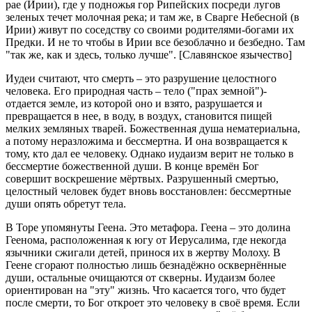
рае (Ирии), где у подножья гор Рипейских посреди лугов
зеленых течет молочная река; и там же, в Сварге Небесной (в
Ирии) живут по соседству со своими родителями-богами их
Предки. И не то чтобы в Ирии все безоблачно и безбедно. Там
"так же, как и здесь, только лучше". [Славянское язычество]
Иудеи считают, что смерть – это разрушение целостного
человека. Его природная часть – тело ("прах земной")-
отдается земле, из которой оно и взято, разрушается и
превращается в нее, в воду, в воздух, становится пищей
мелких земляных тварей. Божественная душа нематериальна,
а потому неразложима и бессмертна. И она возвращается к
тому, кто дал ее человеку. Однако иудаизм верит не только в
бессмертие божественной души. В конце времён Бог
совершит воскрешение мёртвых. Разрушенный смертью,
целостный человек будет вновь восстановлен: бессмертные
души опять обретут тела.
В Торе упомянуты Геена. Это метафора. Геена – это долина
Геенома, расположенная к югу от Иерусалима, где некогда
язычники сжигали детей, принося их в жертву Молоху. В
Геене сгорают полностью лишь безнадёжно осквернённые
души, остальные очищаются от скверны. Иудаизм более
ориентирован на "эту" жизнь. Что касается того, что будет
после смерти, то Бог откроет это человеку в своё время. Если