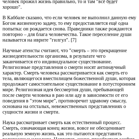
человек прожил жизнь правильно, то и там "всё будет
хорошо".
В Каббале сказано, что если человек не выполнил данную ему
Богом жизненную задачу, то ему предоставляется ещё одна
попытка: он рождается снова. Праведники также рождаются
повторно – для блага человечества. Такое переселение души
называется на иврите "гилгул". [7]
Научные атеисты считают, что "смерть – это прекращение
жизнедеятельности организма, в результате чего
заканчивается его индивидуальное существование.
Религиозные представления о смерти носят антинаучный
характер. Смерть человека рассматривается как смерть его
тела, являющегося вместилищем божественной души, которая
продолжает самостоятельное существование в потустороннем
мире. Религиозная идея бессмертия души, пребывающей
после смерти человека в раю или аду в зависимости от его
поведения в "этом мире", противоречит здравому смыслу,
основана на отсталых, невежественных представлениях о
сущности жизни и смерти.
Наука рассматривает смерть как естественный процесс.
Смерть, означающая конец жизни, вовсе не обесценивает
реальную земную жизнь, как это пытаются представить