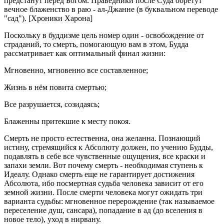
предстанут перед Богом. Праведники после Суда обретут
вечное блаженство в раю - ал-Джанне (в буквальном переводе
"сад"). [Хроники Харона]
Поскольку в буддизме цель номер один - освобождение от
страданий, то смерть, помогающую вам в этом, Будда
рассматривает как оптимальный финал жизни:
Мгновенно, мгновенно все составленное;
Жизнь в нём повита смертью;
Все разрушается, созидаясь;
Блаженны притекшие к месту покоя.
Смерть не просто естественна, она желанна. Познающий
истину, стремящийся к Абсолюту должен, по учению Будды,
подавлять в себе все чувственные ощущения, все краски и
запахи земли. Вот почему смерть - необходимая ступень к
Идеалу. Однако смерть еще не гарантирует достижения
Абсолюта, ибо посмертная судьба человека зависит от его
земной жизни. После смерти человека могут ожидать три
варианта судьбы: мгновенное перерождение (так называемое
переселение душ, сансара), попадание в ад (до вселения в
новое тело), уход в нирвану.