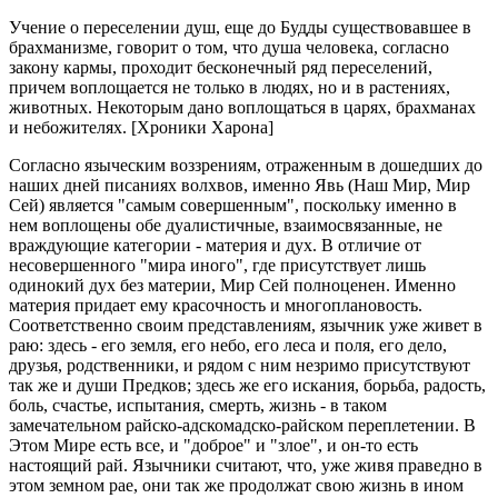
Учение о переселении душ, еще до Будды существовавшее в
брахманизме, говорит о том, что душа человека, согласно
закону кармы, проходит бесконечный ряд переселений,
причем воплощается не только в людях, но и в растениях,
животных. Некоторым дано воплощаться в царях, брахманах
и небожителях. [Хроники Харона]
Согласно языческим воззрениям, отраженным в дошедших до
наших дней писаниях волхвов, именно Явь (Наш Мир, Мир
Сей) является "самым совершенным", поскольку именно в
нем воплощены обе дуалистичные, взаимосвязанные, не
враждующие категории - материя и дух. В отличие от
несовершенного "мира иного", где присутствует лишь
одинокий дух без материи, Мир Сей полноценен. Именно
материя придает ему красочность и многоплановость.
Соответственно своим представлениям, язычник уже живет в
раю: здесь - его земля, его небо, его леса и поля, его дело,
друзья, родственники, и рядом с ним незримо присутствуют
так же и души Предков; здесь же его искания, борьба, радость,
боль, счастье, испытания, смерть, жизнь - в таком
замечательном райско-адскомадско-райском переплетении. В
Этом Мире есть все, и "доброе" и "злое", и он-то есть
настоящий рай. Язычники считают, что, уже живя праведно в
этом земном рае, они так же продолжат свою жизнь в ином