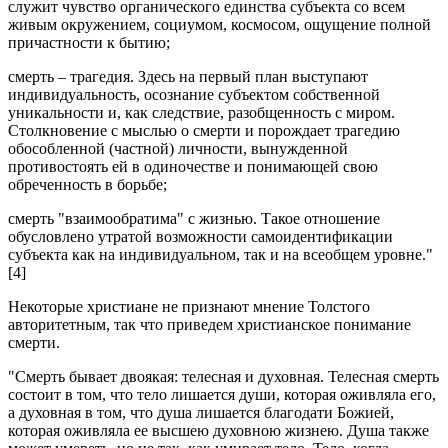
служит чувство органического единства субъекта со всем
живым окружением, социумом, космосом, ощущение полной
причастности к бытию;
смерть – трагедия. Здесь на первый план выступают
индивидуальность, осознание субъектом собственной
уникальности и, как следствие, разобщенность с миром.
Столкновение с мыслью о смерти и порождает трагедию
обособленной (частной) личности, вынужденной
противостоять ей в одиночестве и понимающей свою
обреченность в борьбе;
смерть "взаимообратима" с жизнью. Такое отношение
обусловлено утратой возможности самоидентификации
субъекта как на индивидуальном, так и на всеобщем уровне."
[4]
Некоторые христиане не признают мнение Толстого
авторитетным, так что приведем христианское понимание
смерти.
"Смерть бывает двоякая: телесная и духовная. Телесная смерть
состоит в том, что тело лишается души, которая оживляла его,
а духовная в том, что душа лишается благодати Божией,
которая оживляла ее высшею духовною жизнею. Душа также