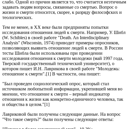
слабо. Одной из причин является то, что считается неэтичным
задавать людям вопросы, связанные со смертью. Вопрос о
жизни и смерти относится, скорее, к разряду философских и
теологических.
Тем не менее, в ХХ веке были предприняты попытки
исследования отношения людей к смерти. Например, У. Шибл
(W. Schibles) в своей работе "Death. An Interdisciplinary
Analysis" (Wisconsin, 1974) приводит примеры опросников,
позволяющих выявить отношение людей к смерти. В России
тесты Шибла были использованы при проведении
исследования отношения к смерти молодежи (май 1997 года,
Тверской государственный технический университет), о
котором пишет И.Н. Лаврикова в своей работе "Молодежь:
отношение к смерти".[1] В частности, она пишет:
"Был проведен социологический опрос, который стал
источником любопытной информации, укрепившей меня во
мнении, что отношение к смерти – верный индикатор
отношения к жизни как конкретно-единичного человека, так
и общества в целом."[1]
Лавриковой были получены следующие данные. На вопрос
"Что такое смерть?" были получены следующие ответы: