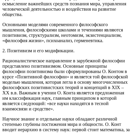
осмысление важнейших средств познания мира, управления
человеческой деятельностью и воздействия на развитие
общества.
Основными моделями современного философского
мышления, философскими школами и течениями являются
позитивизм, структурализм, неотомизм, экзистенциализм,
«философия жизни», психоанализ, герменевтика.
2. Позитивизм и его модификации.
Рационалистическое направление в зарубежной философии
представлено позитивизмом. Основные принципы
философии позитивизма были сформулированы О. Контом в
курсе «Позитивной философии» и является той философской
моделью мышления, которая легла в основу многочисленных
философских позитивистских теорий и концепций в XIX –
XX в.в. Важным в учении О. Конта является предложенная
им классификация наук, главным принципом в которой
является следующий: «все науки находятся в тесной
взаимосвязи и сродстве».
Научное знание и отдельные науки обладают различной
степенью глубины постижения мира и общности. О. Конт
вводит иерархию в систему наук: первой стоит математика, за