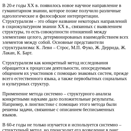
В 20-е годы ХХ в. появилось новое научное направление в
гуманитарном знании, которое позже получило различные
идеологические и философские интерпретации.
Структурализм – это общее название некоторых направлений
в социокультурном знании ХХ в., связанных с выявлением
структуры, то есть совокупности отношений между
элементами целого, детерминированых взаимодействием всех
элементов между собой. Основные представители
структурализма: К. Леви – Строс, М.П. Фуко, Ж. Деррида, Ж.
Лакан, К. Барт.
Структурализм как конкретный метод исследования
обращается к процессам деятельности, опосредуемым
общением их участников с помощью знаковых систем, прежде
всего естественного языка, а также первобытных социальных
и культурных структур.
Применение метода системно – структурного анализа
конкретными науками дало положительные результаты.
Например, в лингвистике с помощью этого метода были
решены задачи, связанные с описанием бесписьменных
языков.
В 60-е годы не только изучается и используется системно –
структурный метод, но происходит его возведение в ранг