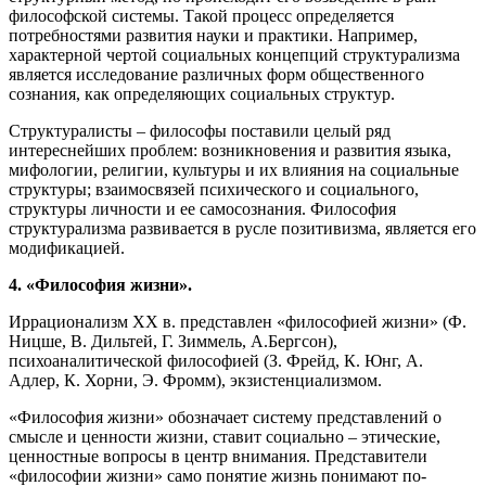
философской системы. Такой процесс определяется
потребностями развития науки и практики. Например,
характерной чертой социальных концепций структурализма
является исследование различных форм общественного
сознания, как определяющих социальных структур.
Структуралисты – философы поставили целый ряд
интереснейших проблем: возникновения и развития языка,
мифологии, религии, культуры и их влияния на социальные
структуры; взаимосвязей психического и социального,
структуры личности и ее самосознания. Философия
структурализма развивается в русле позитивизма, является его
модификацией.
4. «Философия жизни».
Иррационализм ХХ в. представлен «философией жизни» (Ф.
Ницше, В. Дильтей, Г. Зиммель, А.Бергсон),
психоаналитической философией (З. Фрейд, К. Юнг, А.
Адлер, К. Хорни, Э. Фромм), экзистенциализмом.
«Философия жизни» обозначает систему представлений о
смысле и ценности жизни, ставит социально – этические,
ценностные вопросы в центр внимания. Представители
«философии жизни» само понятие жизнь понимают по-