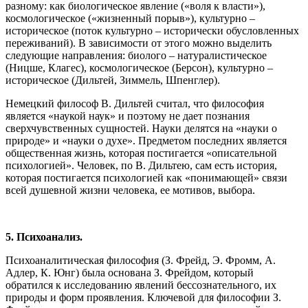
разному: как биологическое явление («воля к власти»),
космологическое («жизненный порыв»), культурно –
историческое (поток культурно – исторически обусловленных
переживаний). В зависимости от этого можно выделить
следующие направления: биолого – натуралистическое
(Ницше, Клагес), космологическое (Берсон), культурно –
историческое (Дильтей, Зиммель, Шпенглер).
Немецкий философ В. Дильтей считал, что философия
является «наукой наук» и поэтому не дает познания
сверхчувственных сущностей. Науки делятся на «науки о
природе» и «науки о духе». Предметом последних является
общественная жизнь, которая постигается «описательной
психологией». Человек, по В. Дильтею, сам есть история,
которая постигается психологией как «понимающей» связи
всей душевной жизни человека, ее мотивов, выбора.
5. Психоанализ.
Психоаналитическая философия (З. Фрейд, Э. Фромм, А.
Адлер, К. Юнг) была основана З. Фрейдом, который
обратился к исследованию явлений бессознательного, их
природы и форм проявления. Ключевой для философии З.