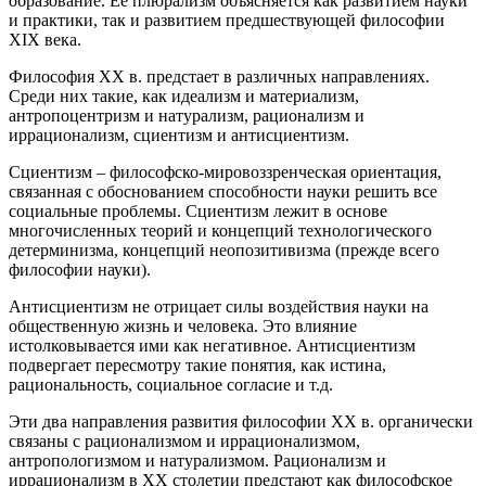
образование. Ее плюрализм объясняется как развитием науки
и практики, так и развитием предшествующей философии
XIX века.
Философия ХХ в. предстает в различных направлениях.
Среди них такие, как идеализм и материализм,
антропоцентризм и натурализм, рационализм и
иррационализм, сциентизм и антисциентизм.
Сциентизм – философско-мировоззренческая ориентация,
связанная с обоснованием способности науки решить все
социальные проблемы. Сциентизм лежит в основе
многочисленных теорий и концепций технологического
детерминизма, концепций неопозитивизма (прежде всего
философии науки).
Антисциентизм не отрицает силы воздействия науки на
общественную жизнь и человека. Это влияние
истолковывается ими как негативное. Антисциентизм
подвергает пересмотру такие понятия, как истина,
рациональность, социальное согласие и т.д.
Эти два направления развития философии ХХ в. органически
связаны с рационализмом и иррационализмом,
антропологизмом и натурализмом. Рационализм и
иррационализм в ХХ столетии предстают как философское