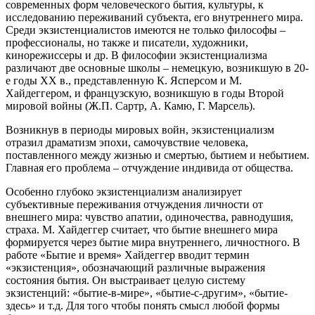
современных форм человеческого бытия, культуры, к
исследованию переживаний субъекта, его внутреннего мира.
Среди экзистенциалистов имеются не только философы –
профессионалы, но также и писатели, художники,
кинорежиссеры и др. В философии экзистенциализма
различают две основные школы – немецкую, возникшую в 20-
е годы ХХ в., представленную К. Ясперсом и М.
Хайдеггером, и французскую, возникшую в годы Второй
мировой войны (Ж.П. Сартр, А. Камю, Г. Марсель).
Возникнув в периоды мировых войн, экзистенциализм
отразил драматизм эпохи, самочувствие человека,
поставленного между жизнью и смертью, бытием и небытием.
Главная его проблема – отчуждение индивида от общества.
Особенно глубоко экзистенциализм анализирует
субъективные переживания отчуждения личности от
внешнего мира: чувство апатии, одиночества, равнодушия,
страха. М. Хайдеггер считает, что бытие внешнего мира
формируется через бытие мира внутреннего, личностного. В
работе «Бытие и время» Хайдеггер вводит термин
«экзистенция», обозначающий различные выражения
состояния бытия. Он выстраивает целую систему
экзистенций: «бытие-в-мире», «бытие-с-другим», «бытие-
здесь» и т.д. Для того чтобы понять смысл любой формы