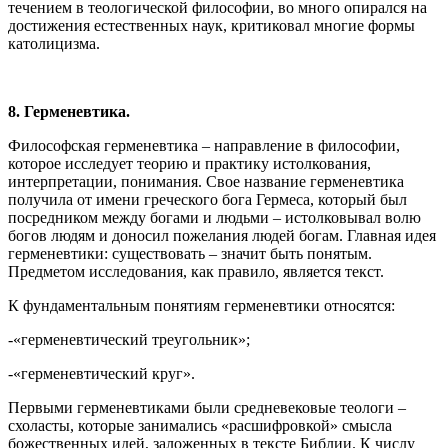
течением в теологической философии, во много опирался на
достижения естественных наук, критиковал многие формы
католицизма.
8. Герменевтика.
Философская герменевтика – направление в философии,
которое исследует теорию и практику истолкования,
интерпретации, понимания. Свое название герменевтика
получила от имени греческого бога Гермеса, который был
посредником между богами и людьми – истолковывал волю
богов людям и доносил пожелания людей богам. Главная идея
герменевтики: существовать – значит быть понятым.
Предметом исследования, как правило, является текст.
К фундаментальным понятиям герменевтики относятся:
-«герменевтический треугольник»;
-«герменевтический круг».
Первыми герменевтиками были средневековые теологи –
схоласты, которые занимались «расшифровкой» смысла
божественных идей, заложенных в тексте Библии. К числу