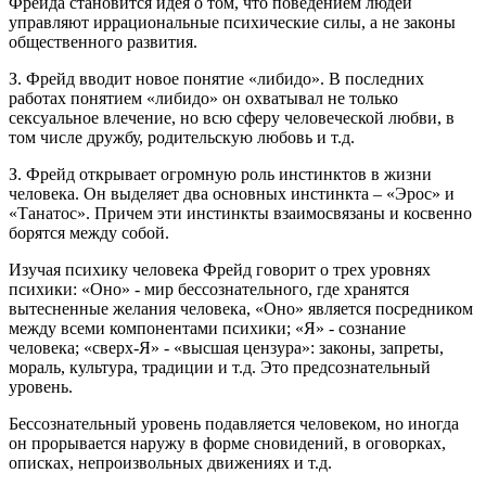
Фрейда становится идея о том, что поведением людей
управляют иррациональные психические силы, а не законы
общественного развития.
З. Фрейд вводит новое понятие «либидо». В последних
работах понятием «либидо» он охватывал не только
сексуальное влечение, но всю сферу человеческой любви, в
том числе дружбу, родительскую любовь и т.д.
З. Фрейд открывает огромную роль инстинктов в жизни
человека. Он выделяет два основных инстинкта – «Эрос» и
«Танатос». Причем эти инстинкты взаимосвязаны и косвенно
борятся между собой.
Изучая психику человека Фрейд говорит о трех уровнях
психики: «Оно» - мир бессознательного, где хранятся
вытесненные желания человека, «Оно» является посредником
между всеми компонентами психики; «Я» - сознание
человека; «сверх-Я» - «высшая цензура»: законы, запреты,
мораль, культура, традиции и т.д. Это предсознательный
уровень.
Бессознательный уровень подавляется человеком, но иногда
он прорывается наружу в форме сновидений, в оговорках,
описках, непроизвольных движениях и т.д.