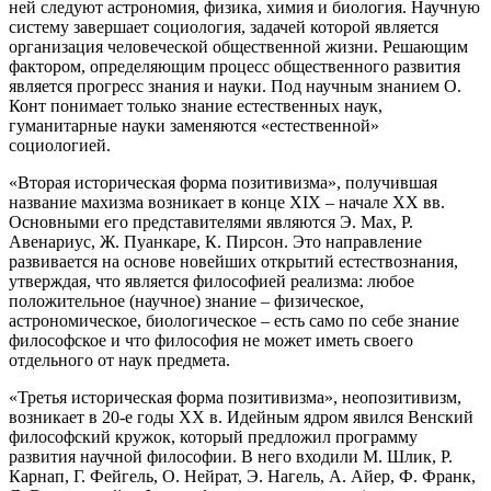
ней следуют астрономия, физика, химия и биология. Научную
систему завершает социология, задачей которой является
организация человеческой общественной жизни. Решающим
фактором, определяющим процесс общественного развития
является прогресс знания и науки. Под научным знанием О.
Конт понимает только знание естественных наук,
гуманитарные науки заменяются «естественной»
социологией.
«Вторая историческая форма позитивизма», получившая
название махизма возникает в конце XIX – начале ХХ вв.
Основными его представителями являются Э. Мах, Р.
Авенариус, Ж. Пуанкаре, К. Пирсон. Это направление
развивается на основе новейших открытий естествознания,
утверждая, что является философией реализма: любое
положительное (научное) знание – физическое,
астрономическое, биологическое – есть само по себе знание
философское и что философия не может иметь своего
отдельного от наук предмета.
«Третья историческая форма позитивизма», неопозитивизм,
возникает в 20-е годы ХХ в. Идейным ядром явился Венский
философский кружок, который предложил программу
развития научной философии. В него входили М. Шлик, Р.
Карнап, Г. Фейгель, О. Нейрат, Э. Нагель, А. Айер, Ф. Франк,