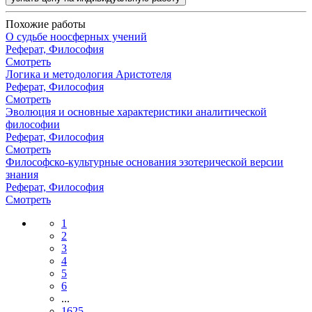
Похожие работы
О судьбе ноосферных учений
Реферат, Философия
Смотреть
Логика и методология Аристотеля
Реферат, Философия
Смотреть
Эволюция и основные характеристики аналитической
философии
Реферат, Философия
Смотреть
Философско-культурные основания эзотерической версии
знания
Реферат, Философия
Смотреть
1
2
3
4
5
6
...
1625