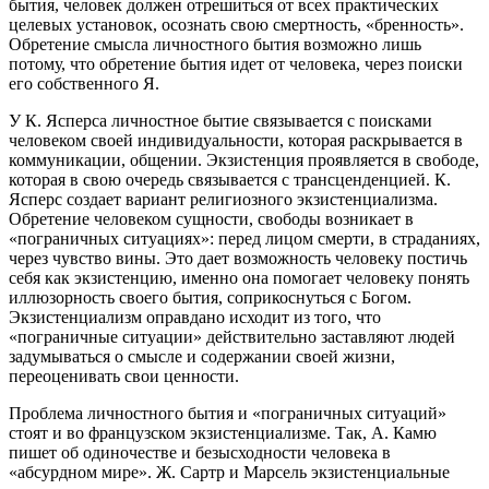
бытия, человек должен отрешиться от всех практических
целевых установок, осознать свою смертность, «бренность».
Обретение смысла личностного бытия возможно лишь
потому, что обретение бытия идет от человека, через поиски
его собственного Я.
У К. Ясперса личностное бытие связывается с поисками
человеком своей индивидуальности, которая раскрывается в
коммуникации, общении. Экзистенция проявляется в свободе,
которая в свою очередь связывается с трансценденцией. К.
Ясперс создает вариант религиозного экзистенциализма.
Обретение человеком сущности, свободы возникает в
«пограничных ситуациях»: перед лицом смерти, в страданиях,
через чувство вины. Это дает возможность человеку постичь
себя как экзистенцию, именно она помогает человеку понять
иллюзорность своего бытия, соприкоснуться с Богом.
Экзистенциализм оправдано исходит из того, что
«пограничные ситуации» действительно заставляют людей
задумываться о смысле и содержании своей жизни,
переоценивать свои ценности.
Проблема личностного бытия и «пограничных ситуаций»
стоят и во французском экзистенциализме. Так, А. Камю
пишет об одиночестве и безысходности человека в
«абсурдном мире». Ж. Сартр и Марсель экзистенциальные