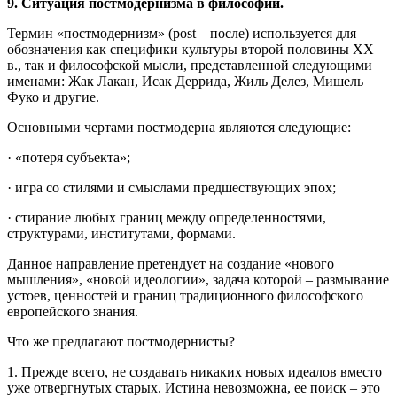
9. Ситуация постмодернизма в философии.
Термин «постмодернизм» (post – после) используется для
обозначения как специфики культуры второй половины ХХ
в., так и философской мысли, представленной следующими
именами: Жак Лакан, Исак Деррида, Жиль Делез, Мишель
Фуко и другие.
Основными чертами постмодерна являются следующие:
· «потеря субъекта»;
· игра со стилями и смыслами предшествующих эпох;
· стирание любых границ между определенностями,
структурами, институтами, формами.
Данное направление претендует на создание «нового
мышления», «новой идеологии», задача которой – размывание
устоев, ценностей и границ традиционного философского
европейского знания.
Что же предлагают постмодернисты?
1. Прежде всего, не создавать никаких новых идеалов вместо
уже отвергнутых старых. Истина невозможна, ее поиск – это