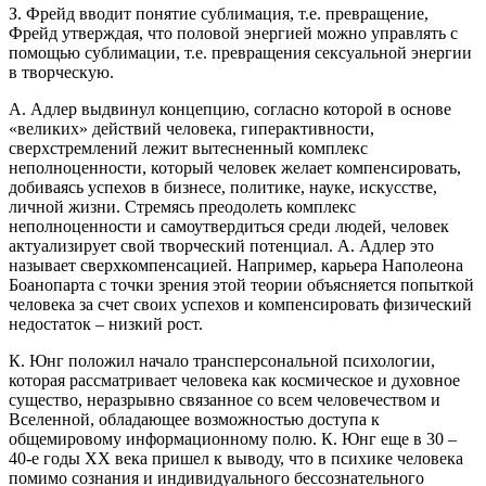
З. Фрейд вводит понятие сублимация, т.е. превращение,
Фрейд утверждая, что половой энергией можно управлять с
помощью сублимации, т.е. превращения сексуальной энергии
в творческую.
А. Адлер выдвинул концепцию, согласно которой в основе
«великих» действий человека, гиперактивности,
сверхстремлений лежит вытесненный комплекс
неполноценности, который человек желает компенсировать,
добиваясь успехов в бизнесе, политике, науке, искусстве,
личной жизни. Стремясь преодолеть комплекс
неполноценности и самоутвердиться среди людей, человек
актуализирует свой творческий потенциал. А. Адлер это
называет сверхкомпенсацией. Например, карьера Наполеона
Боанопарта с точки зрения этой теории объясняется попыткой
человека за счет своих успехов и компенсировать физический
недостаток – низкий рост.
К. Юнг положил начало трансперсональной психологии,
которая рассматривает человека как космическое и духовное
существо, неразрывно связанное со всем человечеством и
Вселенной, обладающее возможностью доступа к
общемировому информационному полю. К. Юнг еще в 30 –
40-е годы ХХ века пришел к выводу, что в психике человека
помимо сознания и индивидуального бессознательного