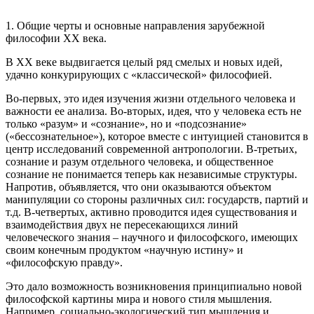
1. Общие черты и основные направления зарубежной
философии ХХ века.
В ХХ веке выдвигается целый ряд смелых и новых идей,
удачно конкурирующих с «классической» философией.
Во-первых, это идея изучения жизни отдельного человека и
важности ее анализа. Во-вторых, идея, что у человека есть не
только «разум» и «сознание», но и «подсознание»
(«бессознательное»), которое вместе с интуицией становится в
центр исследований современной антропологии. В-третьих,
сознание и разум отдельного человека, и общественное
сознание не понимается теперь как независимые структуры.
Напротив, объявляется, что они оказываются объектом
манипуляции со стороны различных сил: государств, партий и
т.д. В-четвертых, активно проводится идея существования и
взаимодействия двух не пересекающихся линий
человеческого знания – научного и философского, имеющих
своим конечным продуктом «научную истину» и
«философскую правду».
Это дало возможность возникновения принципиально новой
философской картины мира и нового стиля мышления.
Например, социально-экологический тип мышления и