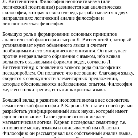
Л. Витгенштейн. Философия неопозитивизма (или
логический позитивизм) развивается как аналитическая
философия, которая в свою очередь разрабатывается в двух
направлениях: логический анализ философии и
лингвистическая философия.
Большую роль в формировании основных принципов
аналитической философии сыграл Л. Витгенштейн, который
устанавливает культ обыденного языка и считает
необходимыми его эмпирические описания. Он выступает
против неправильного обращения с языком, ибо всякая
вольность с языковыми формами ведет, согласно Л.
Витгенштейну, к появлению всякого рода философских
псевдопроблем. Он полагает, что все знание, благодаря языку,
сводится к совокупности элементарных предложений,
которые обосновываются наблюдением, опытом. Философия
же, с его точки зрения, есть лишь критика языка.
Большой вклад в развитие неопозитивизма внес основатель
семантической философии Р. Карнап. Он ставит своей целью
разработать унифицированный язык науки, который имеет
единое основание. Такое единое основание дает
математическая логика. Карнап исследовал семантику, т.е.
отношение между языком и описываемой им областью.
Философию он рассматривал как собственный анализ языка,