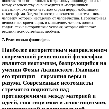
понятия относят не только к отдельному индивиду, но и ко
всему человечеству: оно находится в «пограничной
ситуации», охвачено чувством страха перед глобальными
катастрофами. Задача философии экзистенциализма – помочь
человеку, который неотделим от человечества. Пересматривая
ценностные ориентации, и мышление, человек должен
создать такие исторические условия, которые обеспечат
решения всех острейших проблем.
7. Религиозная философия.
Наиболее авторитетным направлением
современной религиозной философии
является неотомизм, базирующийся на
учении Фомы Аквинского. Главный
его принцип – гармония веры и
разума. Современные неотомисты
стремятся подняться над
противоречиями между материей и
идеей, гностицизмом и агностицизмом,
эмпирической и рациональной