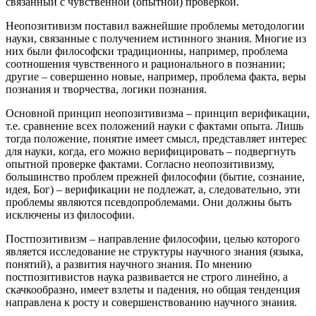
связанный с чувственной (опытной) проверкой.
Неопозитивизм поставил важнейшие проблемы методологии
науки, связанные с получением истинного знания. Многие из
них были философски традиционны, например, проблема
соотношения чувственного и рационального в познании;
другие – совершенно новые, например, проблема факта, веры
познания и творчества, логики познания.
Основной принцип неопозитивизма – принцип верификации,
т.е. сравнение всех положений науки с фактами опыта. Лишь
тогда положение, понятие имеет смысл, представляет интерес
для науки, когда, его можно верифицировать – подвергнуть
опытной проверке фактами. Согласно неопозитивизму,
большинство проблем прежней философии (бытие, сознание,
идея, Бог) – верификации не подлежат, а, следовательно, эти
проблемы являются псевдопроблемами. Они должны быть
исключены из философии.
Постпозитивизм – направление философии, целью которого
является исследование не структуры научного знания (языка,
понятий), а развития научного знания. По мнению
постпозитивистов наука развивается не строго линейно, а
скачкообразно, имеет взлеты и падения, но общая тенденция
направлена к росту и совершенствованию научного знания.