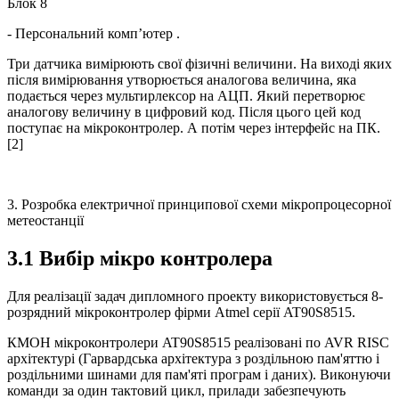
Блок 8
- Персональний комп’ютер .
Три датчика вимірюють свої фізичні величини. На виході яких
після вимірювання утворюється аналогова величина, яка
подається через мультирлексор на АЦП. Який перетворює
аналогову величину в цифровий код. Після цього цей код
поступає на мікроконтролер. А потім через інтерфейс на ПК.
[2]
3. Розробка електричної принципової схеми мікропроцесорної
метеостанції
3.1 Вибір мікро контролера
Для реалізації задач дипломного проекту використовується 8-
розрядний мікроконтролер фірми Atmel серії AT90S8515.
КМОН мікроконтролери AT90S8515 реалізовані по AVR RISC
архітектурі (Гарвардська архітектура з роздільною пам'яттю і
роздільними шинами для пам'яті програм і даних). Виконуючи
команди за один тактовий цикл, прилади забезпечують