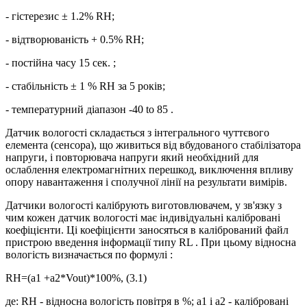
- гістерезис ± 1.2% RH;
- відтворюваність + 0.5% RH;
- постійна часу 15 сек. ;
- стабільність ± 1 % RH за 5 років;
- температурний діапазон -40 to 85 .
Датчик вологості складається з інтегрального чуттєвого
елемента (сенсора), що живиться від вбудованого стабілізатора
напруги, і повторювача напруги який необхідний для
ослаблення електромагнітних перешкод, виключення впливу
опору навантаження і сполучної лінії на результати вимірів.
Датчики вологості калібрують виготовлювачем, у зв'язку з
чим кожен датчик вологості має індивідуальні калібровані
коефіцієнти. Ці коефіцієнти заносяться в калібрований файл
пристрою введення інформації типу RL . При цьому відносна
вологість визначається по формулі :
RH=(a1 +a2*Vout)*100%, (3.1)
де: RH - відносна вологість повітря в %; а1 і а2 - калібровані