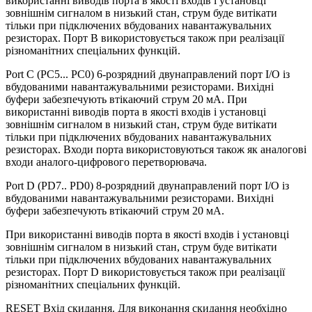
використанні виводів порта в якості входів і установці
зовнішнім сигналом в низький стан, струм буде витікати
тільки при підключених вбудованих навантажувальних
резисторах. Порт B використовується також при реалізації
різноманітних спеціальних функцій.
Port C (PC5... PC0) 6-розрядний двунаправлений порт I/O із
вбудованими навантажувальними резисторами. Вихідні
буфери забезпечують втікаючий струм 20 мА. При
використанні виводів порта в якості входів і установці
зовнішнім сигналом в низький стан, струм буде витікати
тільки при підключених вбудованих навантажувальних
резисторах. Входи порта використовуються також як аналогові
входи аналого-цифрового перетворювача.
Port D (PD7.. PD0) 8-розрядний двунаправлений порт I/O із
вбудованими навантажувальними резисторами. Вихідні
буфери забезпечують втікаючий струм 20 мА.
При використанні виводів порта в якості входів і установці
зовнішнім сигналом в низький стан, струм буде витікати
тільки при підключених вбудованих навантажувальних
резисторах. Порт D використовується також при реалізації
різноманітних спеціальних функцій.
RESET Вхід скидання. Для виконання скидання необхідно