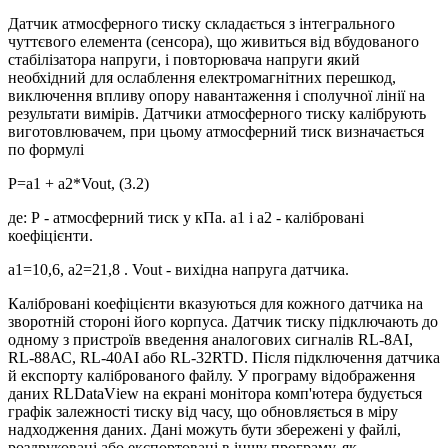
Датчик атмосферного тиску складається з інтегрального
чуттєвого елемента (сенсора), що живиться від вбудованого
стабілізатора напруги, і повторювача напруги який
необхідний для ослаблення електромагнітних перешкод,
виключення впливу опору навантаження і сполучної лінії на
результати вимірів. Датчики атмосферного тиску калібрують
виготовлювачем, при цьому атмосферний тиск визначається
по формулі
Р=а1 + a2*Vout, (3.2)
де: Р - атмосферний тиск у кПа. а1 і а2 - калібровані
коефіцієнти.
а1=10,6, а2=21,8 . Vout - вихідна напруга датчика.
Калібровані коефіцієнти вказуються для кожного датчика на
зворотній стороні його корпуса. Датчик тиску підключають до
одному з пристроїв введення аналогових сигналів RL-8AІ,
RL-88АС, RL-40AІ або RL-32RTD. Після підключення датчика
й експорту каліброваного файлу. У програму відображення
даних RLDataVіew на екрані монітора комп'ютера будується
графік залежності тиску від часу, що обновляється в міру
надходження даних. Дані можуть бути збережені у файлі,
роздруковані або експортовані в іншу програму, як,