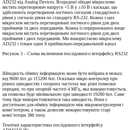
AD232 від Analog Devices. Всередині обидві мікросхеми
містять перетворювач напруги +5 В у ±10 В і каскади, що
здійснюють перетворення логічних сигналів стандартного
рівня у сигнали рівня по стандарту RS-232. Кожна з цих
мікросхем містить перетворювачі логічного рівня для двох
приймачів та двох передавачів. Кожна із перерахованих вище
мікросхем містить перетворювачі логічного рівня для двох
приймачів і двох передавачів. Ми використаємо мікросхему
AD232 і тільки один її приймально-передавальний канал
Рисунок 3 – Схема включення послідовного інтерфейсу RS232
Швидкість обміну інформацією може бути вибрана в межах:
від 9600 бот до 115200 бот. Оскільки мікро контролер при
різних швидкостях і опорних частотах має різні помилки
передачі, то при опорній частоті 4 МГц, яка використовується,
ця помилка буде мінімальною при швидкості 19200 бот. Саме
тому буде використовуватися така швидкість. Вона є
достатньою для обміну інформацією між мікроконтролером і
комп’ютером, а також дозволяє використовувати старі
комп’ютери 386 типу.
Технічні характеристики послідовного інтерфейсу