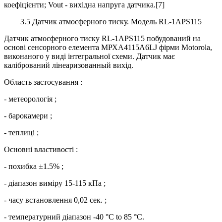
коефіцієнти; Vout - вихідна напруга датчика.[7]
3.5 Датчик атмосферного тиску. Модель RL-1APS115
Датчик атмосферного тиску RL-1APS115 побудований на
основі сенсорного елемента МРХА4115A6LJ фірми Motorola,
виконаного у виді інтегральної схеми. Датчик має
калібрований лінеаризованный вихід.
Область застосування :
- метеорологія ;
- барокамери ;
- теплиці ;
Основні властивості :
- похибка ±1.5% ;
- діапазон виміру 15-115 кПа ;
- часу встановлення 0,02 сек. ;
- температурний діапазон -40 °С to 85 °С.