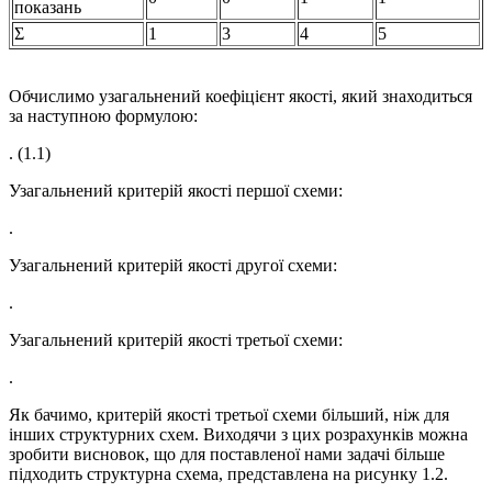
показань
Σ
1
3
4
5
Обчислимо узагальнений коефіцієнт якості, який знаходиться
за наступною формулою:
. (1.1)
Узагальнений критерій якості першої схеми:
.
Узагальнений критерій якості другої схеми:
.
Узагальнений критерій якості третьої схеми:
.
Як бачимо, критерій якості третьої схеми більший, ніж для
інших структурних схем. Виходячи з цих розрахунків можна
зробити висновок, що для поставленої нами задачі більше
підходить структурна схема, представлена на рисунку 1.2.