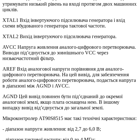
утримувати низький рівень на вході протягом двох машинних
циклів.
XTAL1 Вхід інвертуючого підсилювача генератора і вхід
схеми вбудованого генератора тактової частоти.
XTAL2 Вихід інвертуючого підсилювача генератора.
AVCC Напруга живлення аналого-цифрового перетворювача.
Виводи під’єднується до зовнішнього VCC через
низькочастотний фільтр.
AREF Вхід аналогової напруги порівняння для аналого-
цифрового перетворювача. На цей вивід, для забезпечення
роботи аналого-цифрового перетворювача, подається напруга
в діапазоні між AGND і AVCC.
AGND Цей вивід повинен бути під’єднаний до окремої
аналогової землі, якщо плата оснащена нею. В іншому
випадку вивід від’єднується до загальної землі.
Мікроконтролер АТ90S8515 має такі технічні характеристики:
- діапазон напруги живлення: від 2,7 до 6,0 В;
- діапазон тактової частоти: від 0 до 4 МГц;