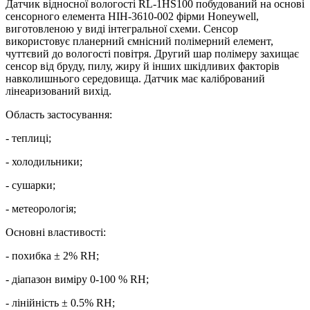
Датчик відносної вологості RL-1HS100 побудований на основі
сенсорного елемента HІН-3610-002 фірми Honeywell,
виготовленою у виді інтегральної схеми. Сенсор
використовує планерний ємнісний полімерний елемент,
чуттєвий до вологості повітря. Другий шар полімеру захищає
сенсор від бруду, пилу, жиру й інших шкідливих факторів
навколишнього середовища. Датчик має калібрований
лінеаризований вихід.
Область застосування:
- теплиці;
- холодильники;
- сушарки;
- метеорологія;
Основні властивості:
- похибка ± 2% RH;
- діапазон виміру 0-100 % RH;
- лінійність ± 0.5% RH;