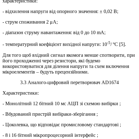
характеристики:
- відхилення напруги від опорного значення: ± 0,02 В;
- струм споживання 2 μА;
- діапазон струму навантаження: від 0 до 10 mА;
-5
- температурний коефіцієнт вихідної напруги: 10
/ ºС [5].
Для того щоб вхідний сигнал якомога менше спотворити, при
його проходженні через резистори, які будемо
використовуватися для ділення напруги та схем включення
мікроелементів – будуть прецензійними.
3.3 Аналого-цифровий перетворювач АD1674
Характеристики:
- Монолітний 12 бітний 10 мс АЦП зі схемою вибірки ;
- Вбудований пристрій вибіраки-зберігання ;
- Цоколевка, що відповідає промисловому стандартові ;
- 8 і 16 бітний мікропроцесорний інтерфейс ;