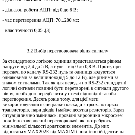
- діапазон роботи АЦП: від 0 до 6 В;
- час перетворення АЦП: 70...280 мс;
- клас точності 0,05 .[3]
3.2 Вибір перетворювача рівня сигналу
За стандартною логікою одиниця представляється рівнем
напруги від 2,4 до 5 В, а нуль – від 0 до 0,8 В. Проте, при
передачі по каналу RS-232 нуль та одиниця кодуються
однаковими за величиною(від 5 до 12 В), але різними за
знаком сигналами. Так як для передач по RS-232 стандартні
логічні сигнали повинні бути перетворені в сигнали другого
рівня, необхідно передбачити у схемі відповідні засоби
перетворення. Десять років тому, для цієї мети
використовувались спеціальні каскади з трьох-чотирьох
транзисторів, пари діодів і майже десятка резисторів. Зараз
ситуація значно змінилась: провідні виробники мікросхем
повністю завершенні перетворювачі, які потребують
мінімальної кількості додаткових елементів. До них
відносяться МАХ202Е від МАХІМ і повністю їй ідентична