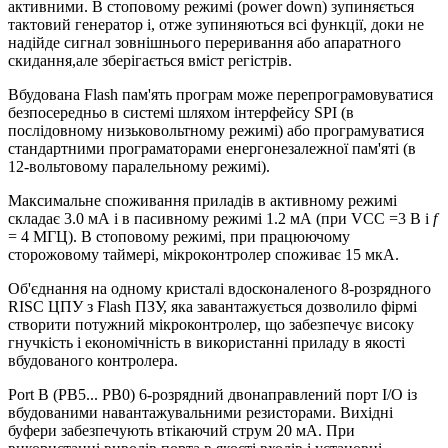
активними. В стоповому режимі (power down) зупиняється
тактовий генератор і, отже зупиняються всі функції, доки не
надійде сигнал зовнішнього переривання або апаратного
скидання,але зберігається вміст регістрів.
Вбудована Flash пам'ять програм може перепрограмовуватися
безпосередньо в системі шляхом інтерфейсу SPI (в
послідовному низьковольтному режимі) або програмуватися
стандартними програматорами енергонезалежної пам'яті (в
12-вольтовому паралельному режимі).
Максимальне споживання приладів в активному режимі
складає 3.0 мА і в пасивному режимі 1.2 мА (при VCC =3 В і
f
= 4 МГЦ). В стоповому режимі, при працюючому
сторожовому таймері, мікроконтролер споживає 15 мкА.
Об'єднання на одному кристалі вдосконаленого 8-розрядного
RISC ЦПУ з Flash ПЗУ, яка завантажується дозволило фірмі
створити потужний мікроконтролер, що забезпечує високу
гнучкість і економічність в використанні приладу в якості
вбудованого контролера.
Port B (PB5... PB0) 6-розрядний двонаправлений порт I/O із
вбудованими навантажувальними резисторами. Вихідні
буфери забезпечують втікаючий струм 20 мА. При