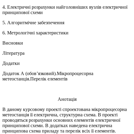
4. Електричні розрахунки найголовніших вузлів електричної
принципової схеми
5. Алгоритмічне забезпечення
6. Метрологічні характеристики
Висновки
Література
Додатки
Додаток А (обов’язковий).Мікропроцесорна
метеостанція.Перелік елементів
Анотація
В даному курсовому проекті спроектована мікропроцесорна
метеостанція її електрична, структурна схема. В проекті
проводяться розрахунки основних елементів електричної
принципової схеми. В додатках наведена електрична
принципова схема приладу та перелік всіх її елементів.