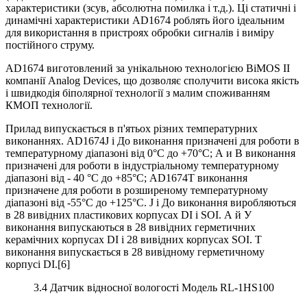
характеристики (зсув, абсолютна помилка і т.д.). Ці статичні і
динамічні характеристики AD1674 роблять його ідеальним
для використання в пристроях обробки сигналів і виміру
постійного струму.
AD1674 виготовлений за унікальною технологією BіMOS ІІ
компанії Analog Devіces, що дозволяє сполучити висока якість
і швидкодія біполярної технології з малим споживанням
КМОП технології.
Прилад випускається в п'ятьох різних температурних
виконаннях. AD1674J і До виконання призначені для роботи в
температурному діапазоні від 0°С до +70°С; А и В виконання
призначені для роботи в індустріальному температурному
діапазоні від - 40 °С до +85°С; AD1674T виконання
призначене для роботи в розширеному температурному
діапазоні від -55°С до +125°С. J і До виконання виробляються
в 28 вивідних пластикових корпусах DІ і SOІ. А й У
виконання випускаються в 28 вивідних герметичних
керамічних корпусах DІ і 28 вивідних корпусах SOІ. T
виконання випускається в 28 вивідному герметичному
корпусі DІ.[6]
3.4 Датчик відносної вологості Модель RL-1HS100