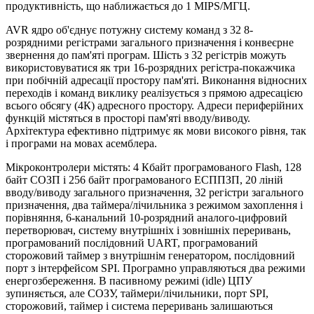
продуктивність, що наближається до 1 MIPS/МГЦ.
AVR ядро об'єднує потужну систему команд з 32 8-
розрядними регістрами загального призначення і конвеєрне
звернення до пам'яті програм. Шість з 32 регістрів можуть
використовуватися як три 16-розрядних регістра-покажчика
при побічній адресації простору пам'яті. Виконання відносних
переходів і команд виклику реалізується з прямою адресацією
всього обсягу (4К) адресного простору. Адреси периферійних
функцій містяться в просторі пам'яті вводу/виводу.
Архітектура ефективно підтримує як мови високого рівня, так
і програми на мовах асемблера.
Мікроконтролери містять: 4 Кбайт програмованого Flash, 128
байт СОЗП і 256 байт програмованого ЕСППЗП, 20 ліній
вводу/виводу загального призначення, 32 регістри загального
призначення, два таймера/лічильника з режимом захоплення і
порівняння, 6-канальний 10-розрядний аналого-цифровий
перетворювач, систему внутрішніх і зовнішніх переривань,
програмований послідовний UART, програмований
сторожовий таймер з внутрішнім генератором, послідовний
порт з інтерфейсом SPI. Програмно управляються два режими
енергозбереження. В пасивному режимі (idle) ЦПУ
зупиняється, але СОЗУ, таймери/лічильники, порт SPI,
сторожовий, таймер і система переривань залишаються