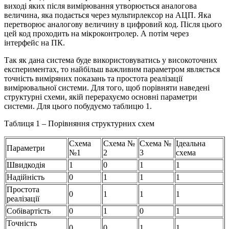
виході яких після вимірювання утворюється аналогова
величина, яка подається через мультирлексор на АЦП. Яка
перетворює аналогову величину в цифровий код. Після цього
цей код проходить на мікроконтролер. А потім через
інтерфейс на ПК.
Так як дана система буде використовуватись у високоточних
експериментах, то найбільш важливим параметром являється
точність виміряних показань та простота реалізації
вимірювальної системи. Для того, щоб порівняти наведені
структурні схеми, якій перерахуємо основні параметри
системи. Для цього побудуємо таблицю 1.
Таблиця 1 – Порівняння структурних схем
Схема
Схема №
Схема №
Ідеальна
Параметри
№1
2
3
схема
Швидкодія
1
0
1
1
Надійність
0
1
1
1
Простота
0
1
1
1
реалізації
Собівартість
0
1
0
1
Точність
0
0
1
1