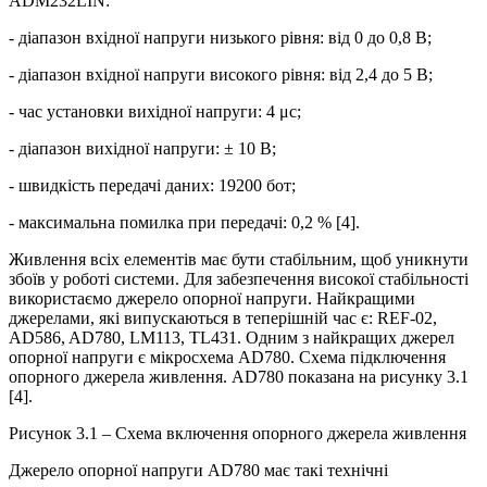
ADM232LIN:
- діапазон вхідної напруги низького рівня: від 0 до 0,8 В;
- діапазон вхідної напруги високого рівня: від 2,4 до 5 В;
- час установки вихідної напруги: 4 μс;
- діапазон вихідної напруги: ± 10 В;
- швидкість передачі даних: 19200 бот;
- максимальна помилка при передачі: 0,2 % [4].
Живлення всіх елементів має бути стабільним, щоб уникнути
збоїв у роботі системи. Для забезпечення високої стабільності
використаємо джерело опорної напруги. Найкращими
джерелами, які випускаються в теперішній час є: REF-02,
AD586, AD780, LM113, TL431. Одним з найкращих джерел
опорної напруги є мікросхема AD780. Схема підключення
опорного джерела живлення. AD780 показана на рисунку 3.1
[4].
Рисунок 3.1 – Схема включення опорного джерела живлення
Джерело опорної напруги AD780 має такі технічні