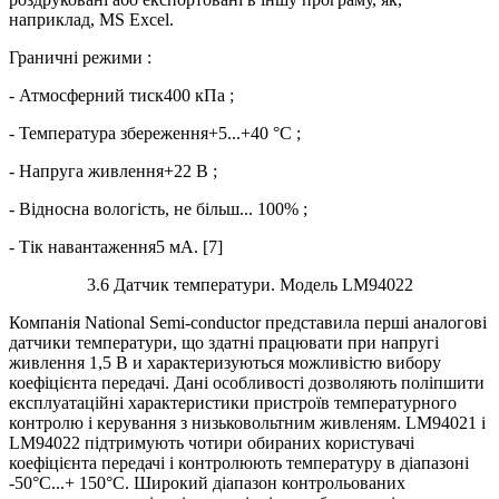
наприклад, MS Excel.
Граничні режими :
- Атмосферний тиск400 кПа ;
- Температура збереження+5...+40 °С ;
- Напруга живлення+22 В ;
- Відносна вологість, не більш... 100% ;
- Тік навантаження5 мА. [7]
3.6 Датчик температури. Модель LM94022
Компанія Natіonal Semі-conductor представила перші аналогові
датчики температури, що здатні працювати при напругі
живлення 1,5 В и характеризуються можливістю вибору
коефіцієнта передачі. Дані особливості дозволяють поліпшити
експлуатаційні характеристики пристроїв температурного
контролю і керування з низьковольтним живленям. LM94021 і
LM94022 підтримують чотири обираних користувачі
коефіцієнта передачі і контролюють температуру в діапазоні
-50°С...+ 150°С. Широкий діапазон контрольованих