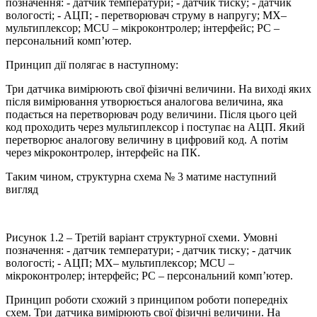
позначення: - датчик температури; - датчик тиску; - датчик
вологості; - АЦП; - перетворювач струму в напругу; MX–
мультиплексор; MCU – мікроконтролер; інтерфейс; PC –
персональний комп’ютер.
Принцип дії полягає в наступному:
Три датчика вимірюють свої фізичні величини. На виході яких
після вимірювання утворюється аналогова величина, яка
подається на перетворювач роду величини. Після цього цей
код проходить через мультиплексор і поступає на АЦП. Який
перетворює аналогову величину в цифровий код. А потім
через мікроконтролер, інтерфейс на ПК.
Таким чином, структурна схема № 3 матиме наступний
вигляд
Рисунок 1.2 – Третій варіант структурної схеми. Умовні
позначення: - датчик температури; - датчик тиску; - датчик
вологості; - АЦП; MX– мультиплексор; MCU –
мікроконтролер; інтерфейс; PC – персональний комп’ютер.
Принцип роботи схожий з принципом роботи попередніх
схем. Три датчика вимірюють свої фізичні величини. На