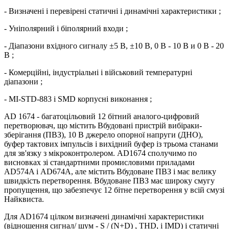
- Визначені і перевірені статичні і динамічні характеристики ;
- Уніполярний і біполярний входи ;
- Діапазони вхідного сигналу ±5 В, ±10 В, 0 В - 10 В и 0 В - 20
В ;
- Комерційні, індустріальні і військовий температурні
діапазони ;
- MІ-STD-883 і SMD корпусні виконання ;
AD 1674 - багатоцільовий 12 бітний аналого-цифровий
перетворювач, що містить Вбудовані пристрій вибіраки-
зберігання (ПВЗ), 10 В джерело опорної напруги (ДНО),
буфер тактових імпульсів і вихідний буфер із трьома станами
для зв'язку з мікроконтролером. AD1674 сполучимо по
висновках зі стандартними промисловими приладами
AD574A і AD674A, але містить Вбудоване ПВЗ і має велику
швидкість перетворення. Вбудоване ПВЗ має широку смугу
пропущення, що забезпечує 12 бітне перетворення у всій смузі
Найквиста.
Для AD1674 цілком визначені динамічні характеристики
(відношення сигнал/ шум - S / (N+D) , THD, і ІMD) і статичні