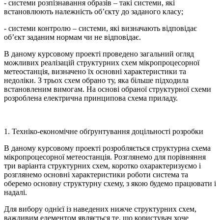
- системи розпізнавання образів – такі системи, які
встановлюють належність об’єкту до заданого класу;
- системи контролю – системи, які визначають відповідає
об’єкт заданим нормам чи не відповідає.
В даному курсовому проекті проведено загальний огляд
можливих реалізацій структурних схем мікропроцесорної
метеостанція, визначено їх основні характеристики та
недоліки. З трьох схем обрано ту, яка більше підходила
встановленим вимогам. На основі обраної структурної схеми
розроблена електрична принципова схема приладу.
1. Техніко-економічне обґрунтування доцільності розробки
В даному курсовому проекті розробляється структурна схема
мікропроцесорної метеостанція. Розглянемо для порівняння
три варіанта структурних схем, коротко охарактеризуємо і
розглянемо основні характеристики роботи система та
оберемо основну структурну схему, з якою будемо працювати і
надалі.
Для вибору однієї із наведених нижче структурних схем,
важливим елементом являється те, що користувач хоче