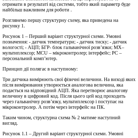
отримати в результаті від системи, тобто який параметр буде
найбільш важливим для роботи .
Розглянемо першу структурну схему, яка приведена на
рисунку 1.
Рисунок 1 – Перший варіант структурної схеми. Умовні
позначення: - датчик температури; - датчик тиску; - датчик
вологості; - АЦП; БГР- блок гальванічної розв’язки; MX–
мультиплексор; MCU – мікроконтролер; інтерфейс; PC –
персональний комп’ютер.
Принцип дії полягає в наступному:
Три датчика вимірюють свої фізичні величини. На виході яких
після вимірювання утворюється аналогова величина, яка
подається на відповідний АЦП. Яка перетворює аналогову
величину в цифровий код. Після цього цей код проходить
через гальванічну розв’язку, мультиплексор і поступає на
мікроконтролер. А потім через інтерфейс на ПК.
Таким чином, структурна схема № 2 матиме наступний
вигляд.
Рисунок 1.1 – Другий варіант структурної схеми. Умовні