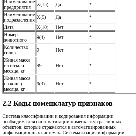
Наименование
Х(15)
Да
*
предприятия
Наименование
Х(5)
Да
*
подразделения
Дата
Х(10)
Нет
*
Номер
9(4)
Нет
*
животного
Количество
9
Нет
*
голов
Живая масса
на начало
99
Нет
*
месяца, кг
Живая масса
на конец
9(3)
Нет
*
месяца, кг
2.2 Коды номенклатур признаков
Система классификации и кодирования информации
необходима для систематизации номенклатур различных
объектов, которые отражаются в автоматизированных
информационных системах. Систематизация информации