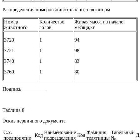
Распределения номеров животных по телятницам
Номер
Количество
Живая масса на начало
животного
голов
месяца,кг
3720
1
94
3721
1
98
3740
1
83
3760
1
80
Подпись__________
Таблица 8
Эскиз первичного документа
С.х.
Наименование
Фамилия
Табельный
Код
Код
Д
предприятие
подразделения
телятницы
№