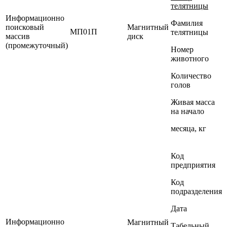
телятницы
Информационно
Фамилия
поисковый
Магнитный
МП01П
телятницы
массив
диск
(промежуточный)
Номер
животного
Количество
голов
Живая масса
на начало
месяца, кг
Код
предприятия
Код
подразделения
Дата
Информационно
Магнитный
Табельный