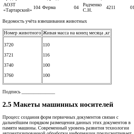
АОЗТ
Радченко
104
Ферма
04
4211
0
«Тартарский»
С.Н.
Ведомость учёта взвешивания животных
Номер животного
Живая масса на конец месяца ,кг
3720
110
3721
116
3740
100
3760
100
Подпись ______________
2.5 Макеты машинных носителей
Процесс создания форм первичных документов связан с
дальнейшим порядком размещения данных этих документов в
памяти машины. Современный уровень развития технологии
автоматизированной обработки информации предусматривает