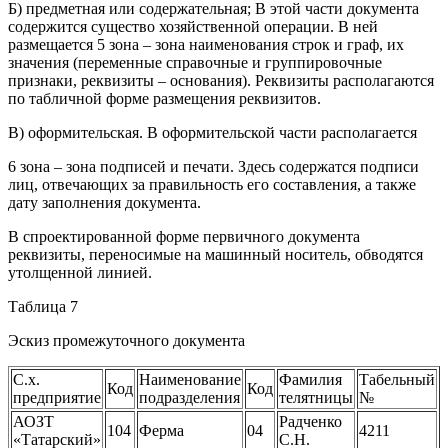
Б) предметная или содержательная; В этой части документа
содержится существо хозяйственной операции. В ней
размещается 5 зона – зона наименования строк и граф, их
значения (переменные справочные и группировочные
признаки, реквизиты – основания). Реквизиты располагаются
по табличной форме размещения реквизитов.
В) оформительская. В оформительской части располагается
6 зона – зона подписей и печати. Здесь содержатся подписи
лиц, отвечающих за правильность его составления, а также
дату заполнения документа.
В спроектированной форме первичного документа
реквизиты, переносимые на машинный носитель, обводятся
утолщенной линией.
Таблица 7
Эскиз промежуточного документа
С.х.
Наименование
Фамилия
Табельный
Код
Код
предприятие
подразделения
телятницы
№
АОЗТ
Радченко
104
Ферма
04
4211
«Татарский»
С.Н.